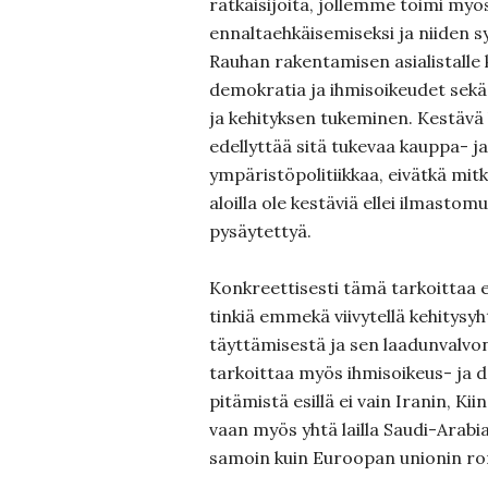
ratkaisijoita, jollemme toimi myös
ennaltaehkäisemiseksi ja niiden s
Rauhan rakentamisen asialistalle
demokratia ja ihmisoikeudet sek
ja kehityksen tukeminen. Kestävä
edellyttää sitä tukevaa kauppa- ja
ympäristöpolitiikkaa, eivätkä mit
aloilla ole kestäviä ellei ilmasto
pysäytettyä.
Konkreettisesti tämä tarkoittaa e
tinkiä emmekä viivytellä kehitysyh
täyttämisestä ja sen laadunvalv
tarkoittaa myös ihmisoikeus- ja
pitämistä esillä ei vain Iranin, Ki
vaan myös yhtä lailla Saudi-Arabia
samoin kuin Euroopan unionin ro