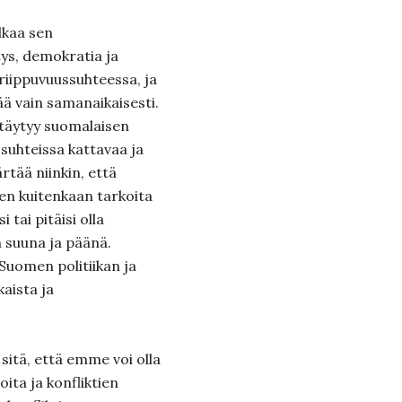
lkaa sen
tys, demokratia ja
riippuvuussuhteessa, ja
ää vain samanaikaisesti.
 täytyy suomalaisen
a suhteissa kattavaa ja
tää niinkin, että
 en kuitenkaan tarkoita
 tai pitäisi olla
 suuna ja päänä.
Suomen politiikan ja
aista ja
itä, että emme voi olla
ita ja konfliktien