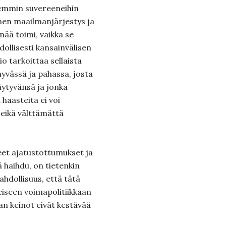
ttemmin suvereeneihin
inen maailmanjärjestys ja
enää toimi, vaikka se
ollisesti kansainvälisen
o tarkoittaa sellaista
yvässä ja pahassa, josta
täytyvänsä ja jonka
 haasteita ei voi
a eikä välttämättä
et ajatustottumukset ja
ä haihdu, on tietenkin
hdollisuus, että tätä
eiseen voimapolitiikkaan
an keinot eivät kestävää