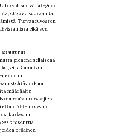
EU turvallisuusstrategian
itä, ettei se suoraan tai
itämistä. Turvaneuvoston
ahvistamista eikä sen
ulistautunut
mutta pienenä sellaisena
oksi, että Suomi on
t enemmän
aamistehtäviin kuin
ätä määrääkin
aisten rauhanturvaajien
stettua. Yhtenä syynä
tuna korkeaan
ä 90 prosenttia
 joiden erilainen