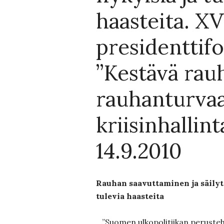
haasteita. XV
presidenttif
”Kestävä rau
rauhanturva
kriisinhallin
14.9.2010
Rauhan saavuttaminen ja säilyt
tulevia haasteita
”Suomen ulkopolitiikan peruste