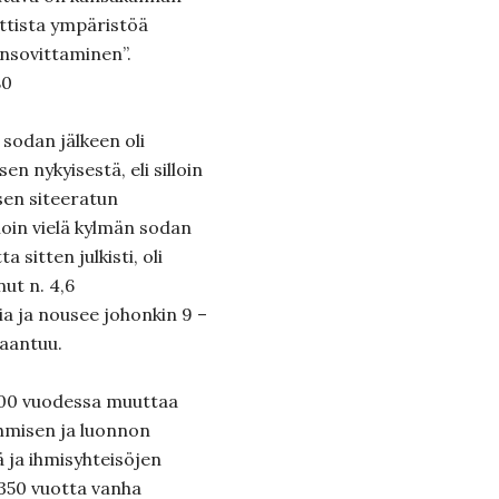
ttista ympäristöä
ensovittaminen”.
80
 sodan jälkeen oli
n nykyisestä, eli silloin
sen siteeratun
loin vielä kylmän sodan
sitten julkisti, oli
nut n. 4,6
ia ja nousee johonkin 9 –
saantuu.
200 vuodessa muuttaa
ihmisen ja luonnon
 ja ihmisyhteisöjen
i 350 vuotta vanha