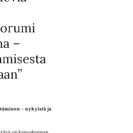
oorumi
ha –
amisesta
taan”
täminen – nykyisiä ja
htävä on kansakunnan