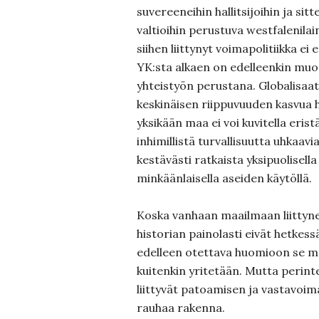
suvereeneihin hallitsijoihin ja si
valtioihin perustuva westfalenila
siihen liittynyt voimapolitiikka ei 
YK:sta alkaen on edelleenkin muod
yhteistyön perustana. Globalisaati
keskinäisen riippuvuuden kasvua h
yksikään maa ei voi kuvitella eris
inhimillistä turvallisuutta uhkaavia
kestävästi ratkaista yksipuolisell
minkäänlaisella aseiden käytöllä.
Koska vanhaan maailmaan liittyne
historian painolasti eivät hetkess
edelleen otettava huomioon se ma
kuitenkin yritetään. Mutta perint
liittyvät patoamisen ja vastavoim
rauhaa rakenna.