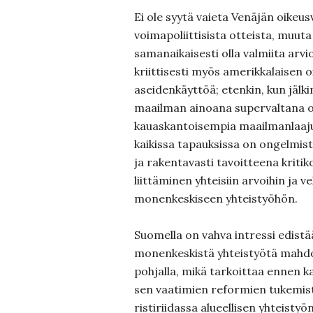
Ei ole syytä vaieta Venäjän oikeus
voimapoliittisista otteista, muuta k
samanaikaisesti olla valmiita arv
kriittisesti myös amerikkalaisen o
aseidenkäyttöä; etenkin, kun jälk
maailman ainoana supervaltana o
kauaskantoisempia maailmanlaaju
kaikissa tapauksissa on ongelmista
ja rakentavasti tavoitteena kriti
liittäminen yhteisiin arvoihin ja v
monenkeskiseen yhteistyöhön.
Suomella on vahva intressi edistä
monenkeskistä yhteistyötä mahdo
pohjalla, mikä tarkoittaa ennen k
sen vaatimien reformien tukemist
ristiriidassa alueellisen yhteisty