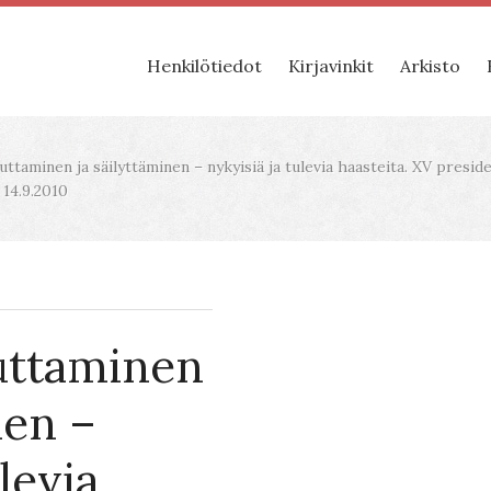
Henkilötiedot
Kirjavinkit
Arkisto
ttaminen ja säilyttäminen – nykyisiä ja tulevia haasteita. XV presi
 14.9.2010
uttaminen
nen –
levia