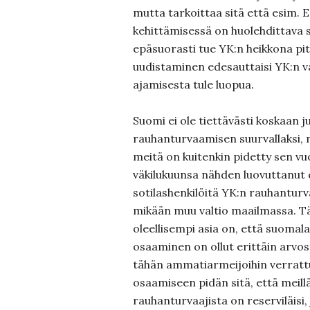
mutta tarkoittaa sitä että esim. 
kehittämisessä on huolehdittava si
epäsuorasti tue YK:n heikkona p
uudistaminen edesauttaisi YK:n v
ajamisesta tule luopua.
Suomi ei ole tiettävästi koskaan j
rauhanturvaamisen suurvallaksi, 
meitä on kuitenkin pidetty sen vu
väkilukuunsa nähden luovuttanu
sotilashenkilöitä YK:n rauhanturv
mikään muu valtio maailmassa. T
oleellisempi asia on, että suomal
osaaminen on ollut erittäin arvo
tähän ammatiarmeijoihin verrat
osaamiseen pidän sitä, että meill
rauhanturvaajista on reserviläisi,