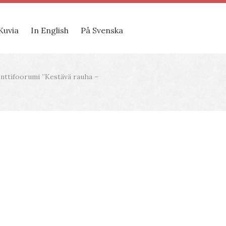
Kuvia
In English
På Svenska
denttifoorumi ”Kestävä rauha –