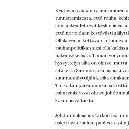
Kestävän rauhan rakentaminen a
tunnistamisesta, että rauha, kehi
ihmisoikeudet ovat keskinäisessä 
että ne voidaan kestävästi säilytt
Ollakseen uskottavaa ja toimivaa
rauhanpolitiikan siksi olla kaikiss
näkemyksellistä. Tämän voi ymmär
hyssyttelyn aika on ohitse, mutta
sitä, että Suomen joka asiassa voisi
suunnannäyttäjänä, eikä ainakaan
Tarkoitan paremminkin sitä että 
esiintymisen on oltava johdonmuk
kokonaisvaltaista.
Johdonmukaisuus tarkoittaa mm s
uskottavia rauhan puolesta toimijo