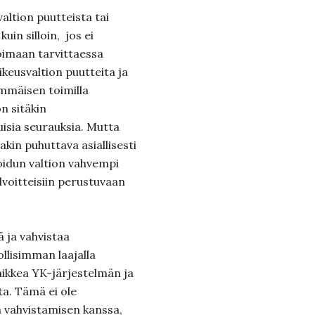
valtion puutteista tai
uin silloin, jos ei
ioimaan tarvittaessa
ikeusvaltion puutteita ja
immäisen toimilla
n sitäkin
isia seurauksia. Mutta
kin puhuttava asiallisesti
koidun valtion vahvempi
elvoitteisiin perustuvaan
ä ja vahvistaa
llisimman laajalla
aikkea YK-järjestelmän ja
a. Tämä ei ole
ön vahvistamisen kanssa,