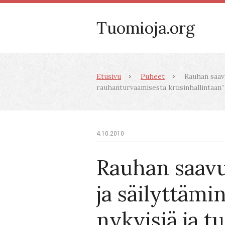
Tuomioja.org
Etusivu
Puheet
Rauhan saavu
rauhanturvaamisesta kriisinhallintaan”
4.10.2010
Rauhan saav
ja säilyttämi
nykyisiä ja tu