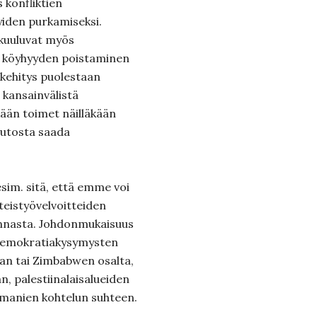
 konfliktien
yiden purkamiseksi.
 kuuluvat myös
ä köyhyyden poistaminen
 kehitys puolestaan
 kansainvälistä
kään toimet näilläkään
muutosta saada
sim. sitä, että emme voi
teistyövelvoitteiden
onnasta. Johdonmukaisuus
 demokratiakysymysten
inan tai Zimbabwen osalta,
n, palestiinalaisalueiden
manien kohtelun suhteen.