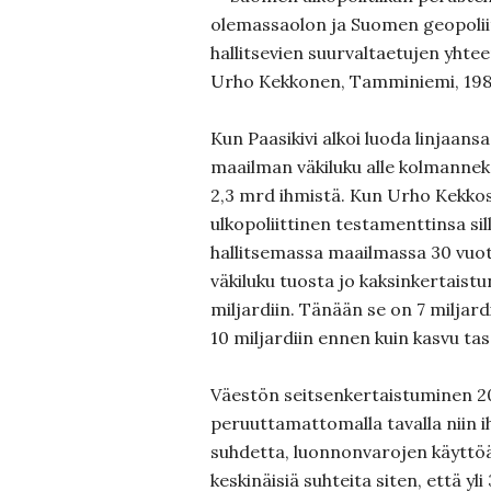
olemassaolon ja Suomen geopolii
hallitsevien suurvaltaetujen yhte
Urho Kekkonen, Tamminiemi, 19
Kun Paasikivi alkoi luoda linjaansa
maailman väkiluku alle kolmannekse
2,3 mrd ihmistä. Kun Urho Kekko
ulkopoliittinen testamenttinsa sil
hallitsemassa maailmassa 30 vuotta 
väkiluku tuosta jo kaksinkertaistu
miljardiin. Tänään se on 7 miljard
10 miljardiin ennen kuin kasvu ta
Väestön seitsenkertaistuminen 
peruuttamattomalla tavalla niin 
suhdetta, luonnonvarojen käyttöä
keskinäisiä suhteita siten, että yl