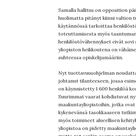
Samalla hallitus on opposition pä
huolimatta pitänyt kiinni valtion
käytännössä tarkoittaa henkilöst
toteuttamisesta myös taantuman 
henkilöstövähennykset eivät sovi
yliopiston heikkoutena on vähäi
suhteessa opiskelijamääriin.
Nyt tuottavuusohjelman noudatt
johtanut tilanteeseen, jossa esim
on käynnistetty 1 600 henkilöä ko
Suurimmat vaarat kohdistuvat ny
maakuntayliopistoihin, jotka ovat
kykenevänsä tasokkaaseen tutkim
myös toimineet alueellisen kehity
yliopistoa on pidetty maakuntayli