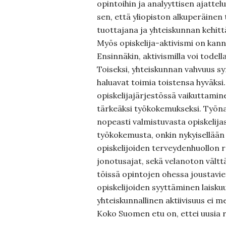
opintoihin ja analyyttisen ajatte
sen, että yliopiston alkuperäinen
tuottajana ja yhteiskunnan kehitt
Myös opiskelija-aktivismi on kan
Ensinnäkin, aktivismilla voi tode
Toiseksi, yhteiskunnan vahvuus syn
haluavat toimia toistensa hyväksi
opiskelijajärjestössä vaikuttami
tärkeäksi työkokemukseksi. Työn
nopeasti valmistuvasta opiskelijas
työkokemusta, onkin nykyisellään 
opiskelijoiden terveydenhuollon r
jonotusajat, sekä velanoton vältt
töissä opintojen ohessa joustavie
opiskelijoiden syyttäminen laisku
yhteiskunnallinen aktiivisuus ei 
Koko Suomen etu on, ettei uusia r