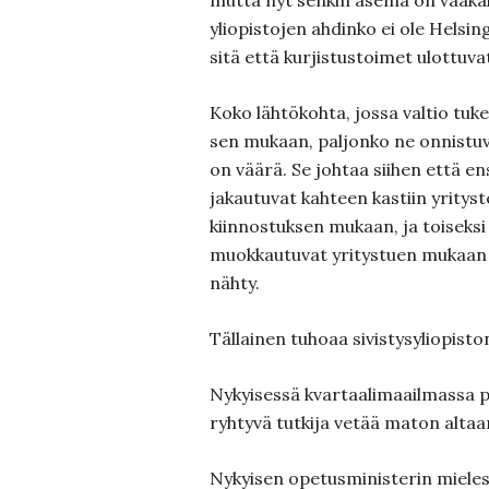
mutta nyt senkin asema on vaaka
yliopistojen ahdinko ei ole Helsi
sitä että kurjistustoimet ulottuva
Koko lähtökohta, jossa valtio tukee
sen mukaan, paljonko ne onnistu
on väärä. Se johtaa siihen että en
jakautuvat kahteen kastiin yrity
kiinnostuksen mukaan, ja toiseksi
muokkautuvat yritystuen mukaan 
nähty.
Tällainen tuhoaa sivistysyliopist
Nykyisessä kvartaalimaailmassa p
ryhtyvä tutkija vetää maton altaa
Nykyisen opetusministerin mieles