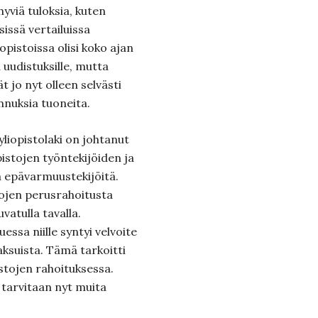
yviä tuloksia, kuten
issä vertailuissa
iopistoissa olisi koko ajan
uudistuksille, mutta
t jo nyt olleen selvästi
nuksia tuoneita.
yliopistolaki on johtanut
pistojen työntekijöiden ja
ä epävarmuustekijöitä.
stojen perusrahoitusta
vatulla tavalla.
ssa niille syntyi velvoite
ksuista. Tämä tarkoitti
stojen rahoituksessa.
 tarvitaan nyt muita