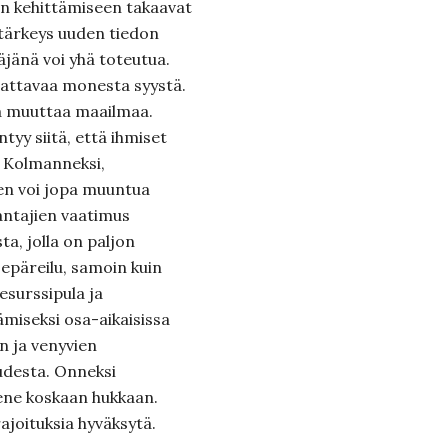
lun kehittämiseen takaavat
 tärkeys uuden tiedon
äjänä voi yhä toteutua.
nattavaa monesta syystä.
lla muuttaa maailmaa.
tyy siitä, että ihmiset
. Kolmanneksi,
nen voi jopa muuntua
antajien vaatimus
ta, jolla on paljon
epäreilu, samoin kuin
esurssipula ja
ämiseksi osa-aikaisissa
n ja venyvien
udesta. Onneksi
mene koskaan hukkaan.
ajoituksia hyväksytä.