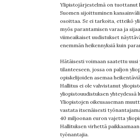
Ylipistojärjestelmä on tuottanut h
Suomen sijoittuminen kansainvälis
osoittaa. Se ei tarkoita, etteikö yl
myös parantamisen varaa ja sijaa 
viimeaikaiset uudistukset näyttävä
enemmän heikennyksiä kuin paran
Hätäisesti voimaan saatettu uusi 
tilanteeseen, jossa on paljon ylio
opiskelijoiden asemaa heikentävi
Hallitus ei ole vahvistanut yliopi
yliopistouudistuksen yhteydessä lu
Yliopistojen oikeusaseman muuttue
vastata itsenäisesti työnantajama
40 miljoonan euron vajetta yliopi
Hallituksen virhettä paikkaamaan
työnantajia.