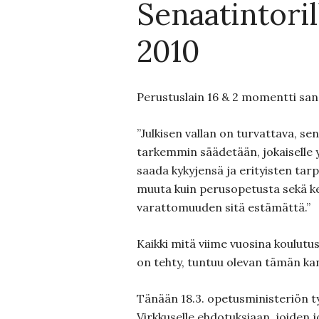
Senaatintorill
2010
Perustuslain 16 & 2 momentti san
”Julkisen vallan on turvattava, sen
tarkemmin säädetään, jokaiselle 
saada kykyjensä ja erityisten ta
muuta kuin perusopetusta sekä ke
varattomuuden sitä estämättä.”
Kaikki mitä viime vuosina koulutusp
on tehty, tuntuu olevan tämän kan
Tänään 18.3. opetusministeriön 
Virkkuselle ehdotuksiaan, joiden