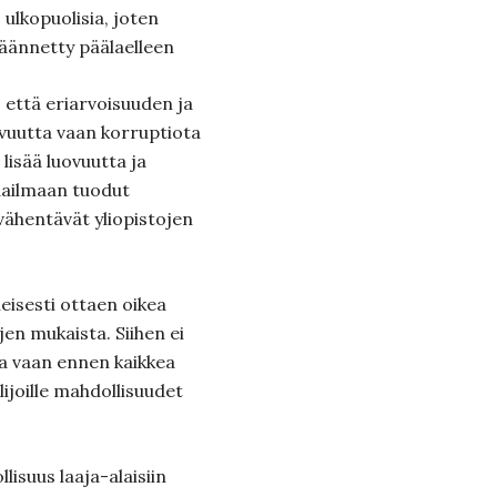
ulkopuolisia, joten
käännetty päälaelleen
, että eriarvoisuuden ja
uovuutta vaan korruptiota
 lisää luovuutta ja
aailmaan tuodut
vähentävät yliopistojen
eisesti ottaen oikea
jen mukaista. Siihen ei
lla vaan ennen kaikkea
lijoille mahdollisuudet
isuus laaja-alaisiin