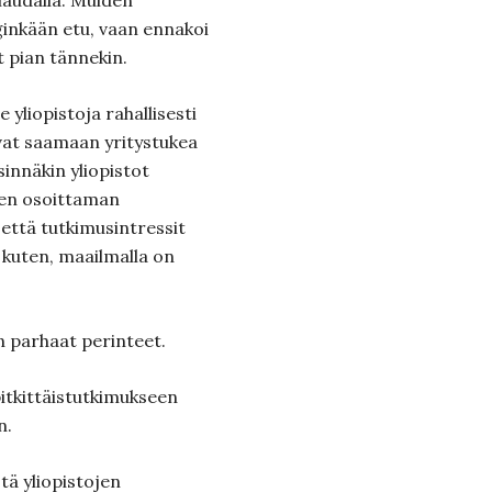
laudalla. Muiden
nginkään etu, vaan ennakoi
t pian tännekin.
 yliopistoja rahallisesti
vat saamaan yritystukea
sinnäkin yliopistot
sten osoittaman
 että tutkimusintressit
kuten, maailmalla on
on parhaat perinteet.
itkittäistutkimukseen
n.
tä yliopistojen