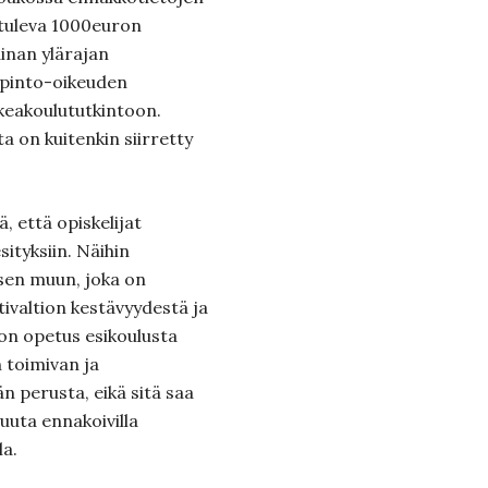
e tuleva 1000euron
inan ylärajan
pinto-oikeuden
keakoulututkintoon.
a on kuitenkin siirretty
että opiskelijat
sityksiin. Näihin
isen muun, joka on
ivaltion kestävyydestä ja
on opetus esikoulusta
n toimivan ja
 perusta, eikä sitä saa
uta ennakoivilla
la.