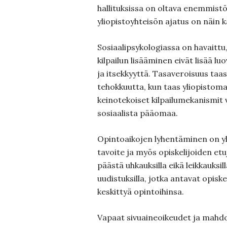
hallituksissa on oltava enemmistö 
yliopistoyhteisön ajatus on näin 
Sosiaalipsykologiassa on havaittu
kilpailun lisääminen eivät lisää l
ja itsekkyyttä. Tasaveroisuus taas
tehokkuutta, kun taas yliopistom
keinotekoiset kilpailumekanismit 
sosiaalista pääomaa.
Opintoaikojen lyhentäminen on yl
tavoite ja myös opiskelijoiden etu
päästä uhkauksilla eikä leikkauksi
uudistuksilla, jotka antavat opiske
keskittyä opintoihinsa.
Vapaat sivuaineoikeudet ja mahdoll