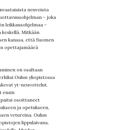
invastaisista neuvoista
 tuottavuusohjelman – joka
ön leikkausohjelmaa –
keskellä. Mitkään
 sen kanssa, että Suomen
nen opettajamäärä
aminen on osaltaan
erkiksi Oulun yliopistossa
skevat yt-neuvottelut.
t ensin
 paitsi osoittaneet
ukseen ja opetukseen,
ksen vetureina. Oulun
opistojen lippulaivana,