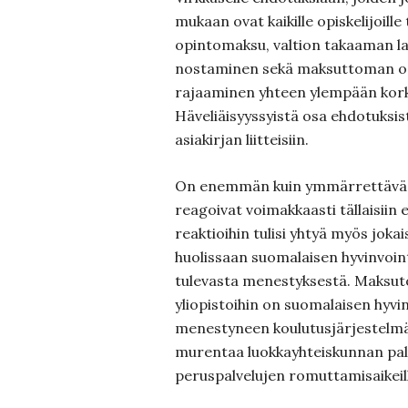
mukaan ovat kaikille opiskelijoill
opintomaksu, valtion takaaman la
nostaminen sekä maksuttoman o
rajaaminen yhteen ylempään kor
Häveliäisyyssyistä osa ehdotuksist
asiakirjan liitteisiin.
On enemmän kuin ymmärrettävää, 
reagoivat voimakkaasti tällaisiin e
reaktioihin tulisi yhtyä myös joka
huolissaan suomalaisen hyvinvoint
tulevasta menestyksestä. Maksut
yliopistoihin on suomalaisen hyvi
menestyneen koulutusjärjestelmän
murentaa luokkayhteiskunnan palu
peruspalvelujen romuttamisaikeil