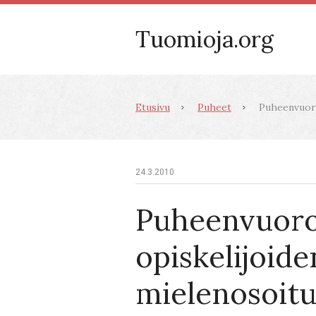
Tuomioja.org
Etusivu
Puheet
Puheenvuoro 
24.3.2010
Puheenvuor
opiskelijoide
mielenosoitu