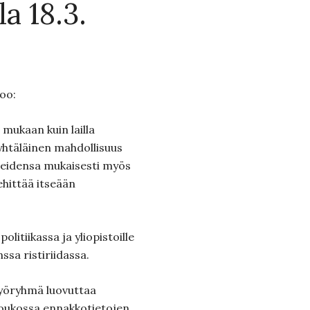
a 18.3.
oo:
 mukaan kuin lailla
yhtäläinen mahdollisuus
rpeidensa mukaisesti myös
hittää itseään
olitiikassa ja yliopistoille
ssa ristiriidassa.
työryhmä luovuttaa
 joukossa ennakkotietojen