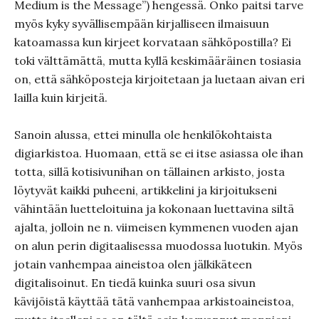
Medium is the Message”) hengessä. Onko paitsi tarve
myös kyky syvällisempään kirjalliseen ilmaisuun
katoamassa kun kirjeet korvataan sähköpostilla? Ei
toki välttämättä, mutta kyllä keskimääräinen tosiasia
on, että sähköposteja kirjoitetaan ja luetaan aivan eri
lailla kuin kirjeitä.
Sanoin alussa, ettei minulla ole henkilökohtaista
digiarkistoa. Huomaan, että se ei itse asiassa ole ihan
totta, sillä kotisivunihan on tällainen arkisto, josta
löytyvät kaikki puheeni, artikkelini ja kirjoitukseni
vähintään luetteloituina ja kokonaan luettavina siltä
ajalta, jolloin ne n. viimeisen kymmenen vuoden ajan
on alun perin digitaalisessa muodossa luotukin. Myös
jotain vanhempaa aineistoa olen jälkikäteen
digitalisoinut. En tiedä kuinka suuri osa sivun
kävijöistä käyttää tätä vanhempaa arkistoaineistoa,