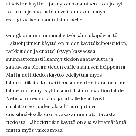
aineiston käyttö – ja käytön osaaminen – on jo nyt
tärkeätä ja suorastaan välttämätöntä myös
esidigitaalisen ajan tutkimukselle.
Googlaaminen on minulle työssäni jokapäiväistä.
Hakuohjelmien käyttö on niiden käyttökelpoisuuden,
tarkkuuden ja erottelukyvyn kasvaessa
suunnattomasti lisännyt tiedon saatavuutta ja
saatavissa olevan tiedon esille saamisen helppoutta.
Mutta nettitiedon käyttö edellyttää myös
lähdekritiikkiä. Jos netti on suunnaton informaation
lähde, on se myös yhtä suuri disinformaation lähde.
Netissä on esim. laaja ja pitkälle kehittynyt
salaliittoteorioiden alakulttuuri, jota ei
ensisilmäyksellä erota vakavammin otettavasta
tiedosta. Lähdekritiikin käyttö on siis välttämätöntä,
mutta myös vaikeampaa.