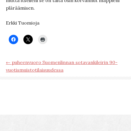
mutta itselleni se on tältä osin korvannut mappieni
pläräämisen.
Erkki Tuomioja
← puheenvuoro Suomenlinnan sotavankileirin 90-
vuotismuistotilaisuudessa