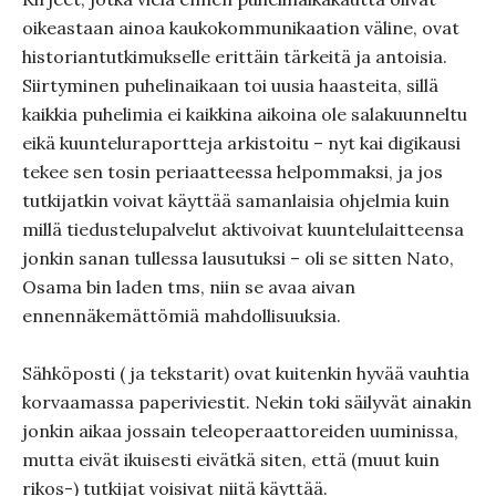
oikeastaan ainoa kaukokommunikaation väline, ovat
historiantutkimukselle erittäin tärkeitä ja antoisia.
Siirtyminen puhelinaikaan toi uusia haasteita, sillä
kaikkia puhelimia ei kaikkina aikoina ole salakuunneltu
eikä kuunteluraportteja arkistoitu – nyt kai digikausi
tekee sen tosin periaatteessa helpommaksi, ja jos
tutkijatkin voivat käyttää samanlaisia ohjelmia kuin
millä tiedustelupalvelut aktivoivat kuuntelulaitteensa
jonkin sanan tullessa lausutuksi – oli se sitten Nato,
Osama bin laden tms, niin se avaa aivan
ennennäkemättömiä mahdollisuuksia.
Sähköposti ( ja tekstarit) ovat kuitenkin hyvää vauhtia
korvaamassa paperiviestit. Nekin toki säilyvät ainakin
jonkin aikaa jossain teleoperaattoreiden uuminissa,
mutta eivät ikuisesti eivätkä siten, että (muut kuin
rikos-) tutkijat voisivat niitä käyttää.