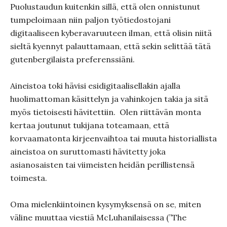
Puolustaudun kuitenkin sillä, että olen onnistunut
tumpeloimaan niin paljon työtiedostojani
digitaaliseen kyberavaruuteen ilman, että olisin niitä
sieltä kyennyt palauttamaan, että sekin selittää tätä
gutenbergilaista preferenssiäni.
Aineistoa toki hävisi esidigitaalisellakin ajalla
huolimattoman käsittelyn ja vahinkojen takia ja sitä
myös tietoisesti hävitettiin. Olen riittävän monta
kertaa joutunut tukijana toteamaan, että
korvaamatonta kirjeenvaihtoa tai muuta historiallista
aineistoa on suruttomasti hävitetty joka
asianosaisten tai viimeisten heidän perillistensä
toimesta.
Oma mielenkiintoinen kysymyksensä on se, miten
väline muuttaa viestiä McLuhanilaisessa (”The