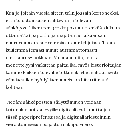
Kun jo joitain vuosia sitten tulin jossain kertoneeksi,
että tulostan kaiken lähtevän ja tulevan
sähköpostiliikenteeni (roskapostia tietenkään lukuun
ottamatta) paperille ja mapitan ne, aikaansain
naururemakan nuoremmissa kuuntelijoissa. Tämä
kuulemma leimasi minut auttamattomasti
dinosaurus-luokkaan. Varmaan niin, mutta
menettelyyni vaikuttaa paitsi ikä, myös historioitsijan
kammo kaikkea tulevalle tutkimukselle mahdollisesti
vähäisestikin hyödyllisen aineiston hävittämistä
kohtaan.
Tiedän: sähköpostien säilyttäminen voidaan
kotonakin hoitaa levyille digitaalisesti, mutta juuri
tässä paperiprefenssissa ja digitaaliarkistoinnin
vierastamisessa paljastuu sukupolvi ero.