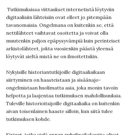
Tutkimuksissa viittaukset internetistä löytyviin
digitaalisiin lähteisiin ovat olleet jo pitempään
tavanomaisia. Ongelmana on kuitenkin se, että
nettilähteet vaihtavat osoitetta ja voivat olla
muutenkin paljon epäpysyvämpiä kuin perinteiset
arkistolähteet, jokta vuosienkin päästä yleensä
löytyvät sieltä mistä ne on ilmoitettukin.
Nykyisille historiantutkijoille digitaaliaikaan
siirtyminen on haasteistaan ja sisäänajo-
ongelmistaan huolimatta asia, joka monin tavoin
helpotta ja laajentaa tutkimuksen mahdollisuuksia.
Tuleville historioitsijoille digitaaliaika on kuitenkin
aivan toisenlainen haaste silloin, kun siitä tulee
tutkimuksen kohde.
Kirjeet, jotka vielä ennen puhelinaikakautta olivat