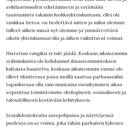
solidaarisuuden edistämiseen ja estämään
taantumista takaisin luokkayhteiskuntaan, ellei ole
vankkaa tietoa: on tiedettävä miten ja miksi olemme
tulleet siihen missä nyt olemme ja ymmärrettävä
oikein yhteiskunnan tila ja siihen vaikuttavat voimat.
Historian vangiksi ei tule jäädä. Koskaan aikaisemmin
ei ihmiskunta ole kohdannut ilmastonmuutoksen
kaltaista haastetta, koskaan aikaisemmin emme ole
olleet tilanteessa jossa meillä saattaa parhaassakin
tapauksessa olla vain muutama vuosikymmen aikaa
sopeuttaa toimintomme ekologisesti, sosiaalisesti ja
taloudellisesti kestävään kehitykseen.
Sosialidemokratia aatepohjansa ja näyttöjensä
puolesta on se voima, joka tähän parhaiten kykenee.