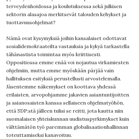
terveydenhoidossa ja koulutuksessa sekä julkisen
sektorin alasajoa merkitsevät talouden kehykset ja
tuottavuusohjelmat?
Nämä ovat kysymyksiä joihin kansalaiset odottavat
sosialidemokraateilta vastauksia ja kykyä tarkastella
tähänastista toimintaa myös kriittisesti.
Oppositiossa emme enää voi nojautua virkamiesten
ohjelmiin, mutta emme myöskään pärjää vain
hallituksen esityksiä perustellusti arvostelemalla.
Jäsentemme näkemykset on koottava yhdessä
erilaisten, arvopohjamme jakavien asiantuntijoitten
ja asianosaisten kanssa sellaiseen ohjelmatyöhön,
että SDP:stä jälleen tulisi se reitti, jota kautta niin
suomalaisen yhteiskunnan uudistuspyrkimykset kuin
välttämätön työ paremman globalisaationhallinnan
toteuttamiseksi kanavoituu.