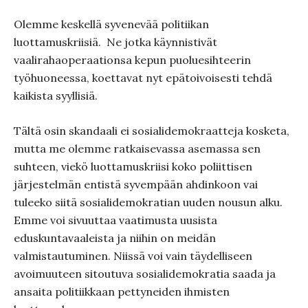
Olemme keskellä syvenevää politiikan
luottamuskriisiä.
Ne jotka käynnistivät
vaalirahaoperaationsa kepun puoluesihteerin
työhuoneessa, koettavat nyt epätoivoisesti tehdä
kaikista syyllisiä.
Tältä osin skandaali ei sosialidemokraatteja kosketa,
mutta me olemme ratkaisevassa asemassa sen
suhteen, viekö luottamuskriisi koko poliittisen
järjestelmän entistä syvempään ahdinkoon vai
tuleeko siitä sosialidemokratian uuden nousun alku.
Emme voi sivuuttaa vaatimusta uusista
eduskuntavaaleista ja niihin on meidän
valmistautuminen. Niissä voi vain täydelliseen
avoimuuteen sitoutuva sosialidemokratia saada ja
ansaita politiikkaan pettyneiden ihmisten