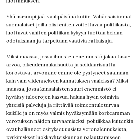
luottamuksen
.
Yhä useampi jää
vaalipäivänä kotiin. Vähäosaisimmat
suomalaiset joilla olisi eniten voitettavaa politiikasta,
luottavat vähiten politiikan kykyyn tuottaa heidän
odotuksiaan ja tarpeitaan vaativia ratkaisuja.
Miksi maassa, jossa ihmisten enemmistö jakaa tasa-
arvoa, oikeudenmukaisuutta ja solidaarisuutta
korostavat arvomme emme ole pystyneet saamaan
kuin vain viidenneksen kannatuksen vaaleissa? Miksi
maassa, jossa kansalaisten suuri enemmistö ei
hyväksy tuloerojen kasvua, haluaa hyvin toimivia
yhteisiä palveluja ja riittävää toimeentuloturvaa
kaikille ja on myös valmis hyväksymään korkeamman
verotuksen näiden turvaamiseksi, politiikkaa kuitenkin
ovat hallinneet esitykset uusista veronalennuksista,
pyrkimykset luokkayhteiskunnan palauttamiseen