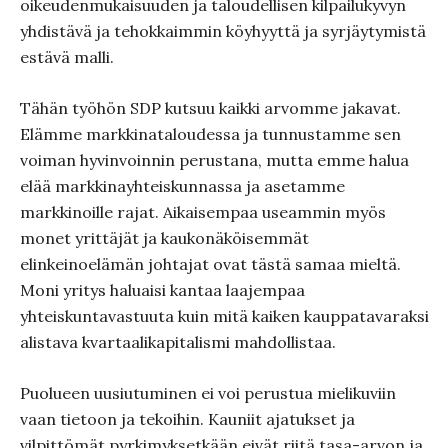
oikeudenmukaisuuden ja taloudellisen kilpailukyvyn
yhdistävä ja tehokkaimmin köyhyyttä ja syrjäytymistä
estävä malli.
Tähän työhön SDP kutsuu kaikki arvomme jakavat.
Elämme markkinataloudessa ja tunnustamme sen
voiman hyvinvoinnin perustana, mutta emme halua
elää markkinayhteiskunnassa ja asetamme
markkinoille rajat. Aikaisempaa useammin myös
monet yrittäjät ja kaukonäköisemmät
elinkeinoelämän johtajat ovat tästä samaa mieltä.
Moni yritys haluaisi kantaa laajempaa
yhteiskuntavastuuta kuin mitä kaiken kauppatavaraksi
alistava kvartaalikapitalismi mahdollistaa.
Puolueen uusiutuminen ei voi perustua mielikuviin
vaan tietoon ja tekoihin. Kauniit ajatukset ja
vilpittömät pyrkimyksetkään eivät riitä tasa-arvon ja