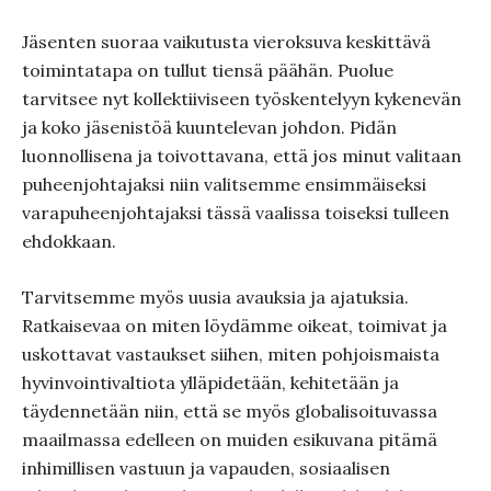
Jäsenten suoraa vaikutusta vieroksuva keskittävä
toimintatapa on tullut tiensä päähän. Puolue
tarvitsee nyt kollektiiviseen työskentelyyn kykenevän
ja koko jäsenistöä kuuntelevan johdon. Pidän
luonnollisena ja toivottavana, että jos minut valitaan
puheenjohtajaksi niin valitsemme ensimmäiseksi
varapuheenjohtajaksi tässä vaalissa toiseksi tulleen
ehdokkaan.
Tarvitsemme myös uusia avauksia ja ajatuksia.
Ratkaisevaa on miten löydämme oikeat, toimivat ja
uskottavat vastaukset siihen, miten pohjoismaista
hyvinvointivaltiota ylläpidetään, kehitetään ja
täydennetään niin, että se myös globalisoituvassa
maailmassa edelleen on muiden esikuvana pitämä
inhimillisen vastuun ja vapauden, sosiaalisen