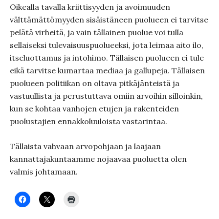
Oikealla tavalla kriittisyyden ja avoimuuden
välttämättömyyden sisäistäneen puolueen ei tarvitse
pelätä virheitä, ja vain tällainen puolue voi tulla
sellaiseksi tulevaisuuspuolueeksi, jota leimaa aito ilo,
itseluottamus ja intohimo. Tällaisen puolueen ei tule
eikä tarvitse kumartaa mediaa ja gallupeja. Tällaisen
puolueen politiikan on oltava pitkäjänteistä ja
vastuullista ja perustuttava omiin arvoihin silloinkin,
kun se kohtaa vanhojen etujen ja rakenteiden
puolustajien ennakkoluuloista vastarintaa.
Tällaista vahvaan arvopohjaan ja laajaan
kannattajakuntaamme nojaavaa puoluetta olen
valmis johtamaan.