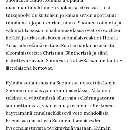
Suomesta tahdottomana ajopuuna
maailmantapahtumien vuolaassa virrassa. Uusi
tutkijapolvi on kuitenkin jo kauan sitten upottanut
tämän ns. ajopuuteorian, mutta Suomen toiminta ja
valinnat toisessa maailmansodassa ovat on edelleen
herkkä ja arka asia kuten suomalaisreaktiot Henrik
Arnstadin elämäkertaan Ruotsin sodanaikaisesta
ulkoministeristä Christian Güntheristä ja siinä
esitettyyn kuvaan Suomesta Natsi-Saksan de facto -
liittolaisena kertovat.
Kylmän sodan vuosina Suomessa nostettiin Lenin
Suomen itsenäisyyden kummisedäksi. Tällainen
tulkinta ei välttämättä ollut vain selkärangatonta
suomettumista, vaan esim. presidentti Kekkosen
käyttämänä ennaltaehkäisevä veto mahdollisia
Kremlissä uusiutuvia Suomen itsenäisyyden
kyseenalaistavista pyrkimyksiä vastaan. Kylmän