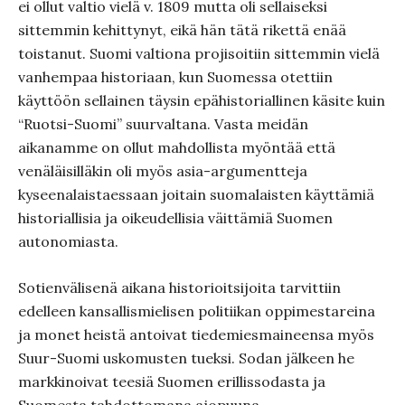
ei ollut valtio vielä v. 1809 mutta oli sellaiseksi
sittemmin kehittynyt, eikä hän tätä rikettä enää
toistanut. Suomi valtiona projisoitiin sittemmin vielä
vanhempaa historiaan, kun Suomessa otettiin
käyttöön sellainen täysin epähistoriallinen käsite kuin
“Ruotsi-Suomi” suurvaltana. Vasta meidän
aikanamme on ollut mahdollista myöntää että
venäläisilläkin oli myös asia-argumentteja
kyseenalaistaessaan joitain suomalaisten käyttämiä
historiallisia ja oikeudellisia väittämiä Suomen
autonomiasta.
Sotienvälisenä aikana historioitsijoita tarvittiin
edelleen kansallismielisen politiikan oppimestareina
ja monet heistä antoivat tiedemiesmaineensa myös
Suur-Suomi uskomusten tueksi. Sodan jälkeen he
markkinoivat teesiä Suomen erillissodasta ja