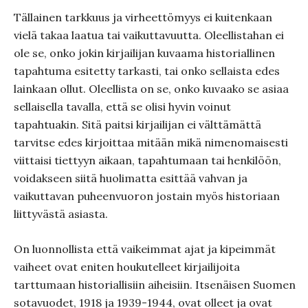
Tällainen tarkkuus ja virheettömyys ei kuitenkaan
vielä takaa laatua tai vaikuttavuutta. Oleellistahan ei
ole se, onko jokin kirjailijan kuvaama historiallinen
tapahtuma esitetty tarkasti, tai onko sellaista edes
lainkaan ollut. Oleellista on se, onko kuvaako se asiaa
sellaisella tavalla, että se olisi hyvin voinut
tapahtuakin. Sitä paitsi kirjailijan ei välttämättä
tarvitse edes kirjoittaa mitään mikä nimenomaisesti
viittaisi tiettyyn aikaan, tapahtumaan tai henkilöön,
voidakseen siitä huolimatta esittää vahvan ja
vaikuttavan puheenvuoron jostain myös historiaan
liittyvästä asiasta.
On luonnollista että vaikeimmat ajat ja kipeimmät
vaiheet ovat eniten houkutelleet kirjailijoita
tarttumaan historiallisiin aiheisiin. Itsenäisen Suomen
sotavuodet, 1918 ja 1939-1944, ovat olleet ja ovat