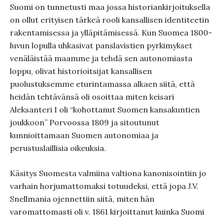
Suomi on tunnetusti maa jossa historiankirjoituksella
on ollut erityisen tärkeä rooli kansallisen identiteetin
rakentamisessa ja ylläpitämisessä. Kun Suomea 1800-
luvun lopulla uhkasivat panslavistien pyrkimykset
venäläistää maamme ja tehdä sen autonomiasta
loppu, olivat historioitsijat kansallisen
puolustuksemme eturintamassa alkaen siitä, että
heidän tehtävänsä oli osoittaa miten keisari
Aleksanteri I oli “kohottanut Suomen kansakuntien
joukkoon” Porvoossa 1809 ja sitoutunut
kunnioittamaan Suomen autonomiaa ja
perustuslaillisia oikeuksia.
Käsitys Suomesta valmiina valtiona kanonisointiin jo
varhain horjumattomaksi totuudeksi, että jopa J.V.
Snellmania ojennettiin siitä, miten hän
varomattomasti oli v. 1861 kirjoittanut kuinka Suomi