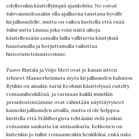
edelleenkin käsitellyimpiä ajankohtia. Ne voivat
tulevaisuudessakin olla ajallisena taustana hyvälle
kirjallisuudelle, mutta on vaikea kuvitella että enää
tulisi uutta Linnaa joka voisi näitä aikoja
käsitellessään samalla lailla vallitsevia käsityksiä
haastamalla ja horjuttamalla vaikuttaa
historiatietoisuuteemme.
Paavo Rintala ja Veijo Meri ovat jo kauan sitten
tehneet Mannerheimista myös kirjallisuuden hahmon.
Rytikin on ainakin Aarni Krohnin käsittelyssä esitelty
romaanihenkilönä, ja varmaan kaikki muutkin
presidenteistämme ovat vähintään näyttäytyneet
kaunokirjallisuuden sivuilla, mutta ei ole helppoa
kuvitella että Ståhlbergista tehtäisiin vielä jonkun
romaanin sankaria tai antisankaria. Kekkonen on
kuitenkin jo tullut romaanienkin henkilöksi, enkä usko