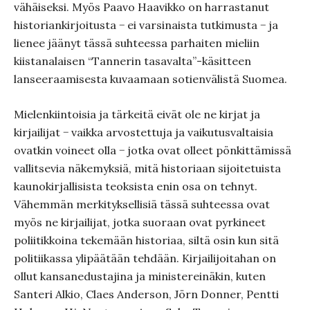
vähäiseksi. Myös Paavo Haavikko on harrastanut
historiankirjoitusta − ei varsinaista tutkimusta − ja
lienee jäänyt tässä suhteessa parhaiten mieliin
kiistanalaisen “Tannerin tasavalta”-käsitteen
lanseeraamisesta kuvaamaan sotienvälistä Suomea.
Mielenkiintoisia ja tärkeitä eivät ole ne kirjat ja
kirjailijat − vaikka arvostettuja ja vaikutusvaltaisia
ovatkin voineet olla − jotka ovat olleet pönkittämissä
vallitsevia näkemyksiä, mitä historiaan sijoitetuista
kaunokirjallisista teoksista enin osa on tehnyt.
Vähemmän merkityksellisiä tässä suhteessa ovat
myös ne kirjailijat, jotka suoraan ovat pyrkineet
poliitikkoina tekemään historiaa, siltä osin kun sitä
politiikassa ylipäätään tehdään. Kirjailijoitahan on
ollut kansanedustajina ja ministereinäkin, kuten
Santeri Alkio, Claes Anderson, Jörn Donner, Pentti