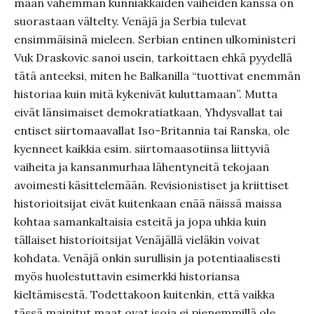
maan vähemmän kunniakkaiden vaiheiden kanssa on
suorastaan vältelty. Venäjä ja Serbia tulevat
ensimmäisinä mieleen. Serbian entinen ulkoministeri
Vuk Draskovic sanoi usein, tarkoittaen ehkä pyydellä
tätä anteeksi, miten he Balkanilla “tuottivat enemmän
historiaa kuin mitä kykenivät kuluttamaan”. Mutta
eivät länsimaiset demokratiatkaan, Yhdysvallat tai
entiset siirtomaavallat Iso-Britannia tai Ranska, ole
kyenneet kaikkia esim. siirtomaasotiinsa liittyviä
vaiheita ja kansanmurhaa lähentyneitä tekojaan
avoimesti käsittelemään. Revisionistiset ja kriittiset
historioitsijat eivät kuitenkaan enää näissä maissa
kohtaa samankaltaisia esteitä ja jopa uhkia kuin
tällaiset historioitsijat Venäjällä vieläkin voivat
kohdata. Venäjä onkin surullisin ja potentiaalisesti
myös huolestuttavin esimerkki historiansa
kieltämisestä. Todettakoon kuitenkin, että vaikka
tässä mainitut maat ovat isoja ei pienemmillä ole