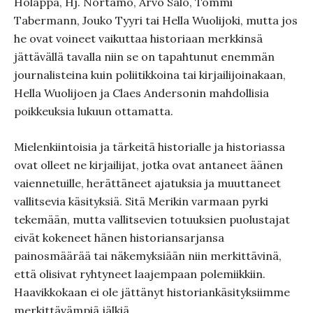
Holappa, Hj. Nortamo, Arvo Salo, Tommi
Tabermann, Jouko Tyyri tai Hella Wuolijoki, mutta jos
he ovat voineet vaikuttaa historiaan merkkinsä
jättävällä tavalla niin se on tapahtunut enemmän
journalisteina kuin poliitikkoina tai kirjailijoinakaan,
Hella Wuolijoen ja Claes Andersonin mahdollisia
poikkeuksia lukuun ottamatta.
Mielenkiintoisia ja tärkeitä historialle ja historiassa
ovat olleet ne kirjailijat, jotka ovat antaneet äänen
vaiennetuille, herättäneet ajatuksia ja muuttaneet
vallitsevia käsityksiä. Sitä Merikin varmaan pyrki
tekemään, mutta vallitsevien totuuksien puolustajat
eivät kokeneet hänen historiansarjansa
painosmäärää tai näkemyksiään niin merkittävinä,
että olisivat ryhtyneet laajempaan polemiikkiin.
Haavikkokaan ei ole jättänyt historiankäsityksiimme
merkittävämpiä jälkiä.