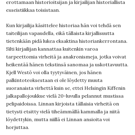
erottamaan historioitsijan ja kirjailijan historiallista
esseistiikkaa toisistaan.
Kun kirjailija käsittelee historiaa hän voi tehdä sen
taiteilijan vapaudella, eikä tällaista kirjallisuutta
tietenkään pidä lukea eksaktina historiankerrontana.
Silti kirjailijan kannattaa kuitenkin varoa
tarpeettomia virheitä ja anakronismeja, jotka voivat
heikentää hänen tekstinsä sanomaa ja uskottavuutta.
Kjell Westö voi olla tyytyväinen, jos hänen
palkintoteoksestaan ei ole löydetty muuta
suoranaista virhettä kuin se, ettei Helsingin Kiffenin
jalkapallojoukkue vielä 20-luvulla pelannut mustissa
pelipaidoissa. Linnan kirjoista tällaisia virheitä on
tietysti etsitty vielä tiheämmällä kammalla ja niitä
löydettykin, mutta niillä ei Linnan ansioita voi
horjuttaa.