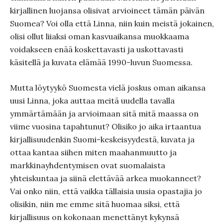
kirjallinen luojansa olisivat arvioineet tämän päivän
Suomea? Voi olla että Linna, niin kuin meistä jokainen,
olisi ollut liiaksi oman kasvuaikansa muokkaama
voidakseen enää koskettavasti ja uskottavasti
käsitellä ja kuvata elämää 1990-luvun Suomessa.
Mutta löytyykö Suomesta vielä joskus oman aikansa
uusi Linna, joka auttaa meitä uudella tavalla
ymmärtämään ja arvioimaan sitä mitä maassa on
viime vuosina tapahtunut? Olisiko jo aika irtaantua
kirjallisuudenkin Suomi-keskeisyydestä, kuvata ja
ottaa kantaa siihen miten maahanmuutto ja
markkinayhdentymisen ovat suomalaista
yhteiskuntaa ja siinä elettävää arkea muokanneet?
Vai onko niin, että vaikka tällaisia uusia opastajia jo
olisikin, niin me emme sitä huomaa siksi, että
kirjallisuus on kokonaan menettänyt kykynsä