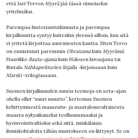
että Jari Tervon
Myyrä
jää tässä viimeiseksi
yritelmäksi.
Parempaa historiantutkimusta ja parempaa
kirjallisuutta syntyy kuitenkin yleensä silloin, kun sitä
ei yritetä kirjoittaa suurmiesten kautta. Siten Tervo
on onnistunut paremmin
Ohranassa
kuin
Myyrässä
,
Haavikko
Rauta-ajassa
kuin Halosen kuvaajana tai
Rintala
Nahkapeitturien linjalla –
kirjoissaan kuin
Marski
-trilogiassaan.
Suomen kirjallisuuden suuria teemoja on sota-ajan
ohella ollut “suuri muutto”, kertomus Suomen
kehittymisestä maaseutu- ja maatalousvaltaisesta
maasta nykyaikaiseksi teollisuusmaaksi ja
hyvinvointivaltioksi sekä siitä, minkälaisia
ihmiskohtaloita tähän muutokseen on liittynyt. Se on