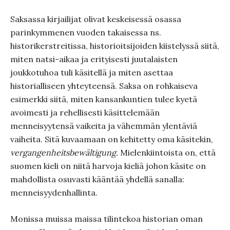
Saksassa kirjailijat olivat keskeisessä osassa
parinkymmenen vuoden takaisessa ns.
historikerstreitissa, historioitsijoiden kiistelyssä siitä,
miten natsi-aikaa ja erityisesti juutalaisten
joukkotuhoa tuli käsitellä ja miten asettaa
historialliseen yhteyteensä. Saksa on rohkaiseva
esimerkki siitä, miten kansankuntien tulee kyetä
avoimesti ja rehellisesti käsittelemään
menneisyytensä vaikeita ja vähemmän ylentäviä
vaiheita. Sitä kuvaamaan on kehitetty oma käsitekin,
vergangenheitsbewältigung.
Mielenkiintoista on, että
suomen kieli on niitä harvoja kieliä johon käsite on
mahdollista osuvasti kääntää yhdellä sanalla:
menneisyydenhallinta.
Monissa muissa maissa tilintekoa historian oman