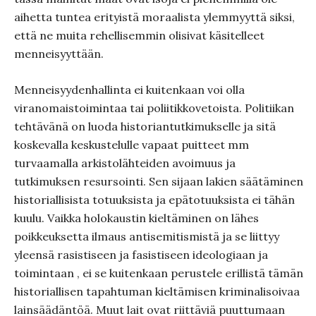
aihetta tuntea erityistä moraalista ylemmyyttä siksi,
että ne muita rehellisemmin olisivat käsitelleet
menneisyyttään.
Menneisyydenhallinta ei kuitenkaan voi olla
viranomaistoimintaa tai poliitikkovetoista. Politiikan
tehtävänä on luoda historiantutkimukselle ja sitä
koskevalla keskustelulle vapaat puitteet mm
turvaamalla arkistolähteiden avoimuus ja
tutkimuksen resursointi. Sen sijaan lakien säätäminen
historiallisista totuuksista ja epätotuuksista ei tähän
kuulu. Vaikka holokaustin kieltäminen on lähes
poikkeuksetta ilmaus antisemitismistä ja se liittyy
yleensä rasistiseen ja fasistiseen ideologiaan ja
toimintaan , ei se kuitenkaan perustele erillistä tämän
historiallisen tapahtuman kieltämisen kriminalisoivaa
lainsäädäntöä. Muut lait ovat riittäviä puuttumaan