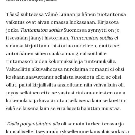
Tässä suhteessa Väinö Linnan ja hänen tuotantonsa
vaikutus ovat aivan omassa luokassaan. Kirjasota
jonka
Tuntematon sotilas
Suomessa synnytti on jo
itsessään jäänyt historiaan.
Tuntematon sotilas
ei
sinänsä kirjoittanut historiaa uudelleen, mutta se
antoi äänen siihen saakka marginalisoiduille
rintamasotilaiden kokemuksille ja tuntemuksille.
Valtaeliitin alkuvaiheessa nureksima romaani ei olisi
koskaan saavuttanut sellaista suosiota ellei se olisi
ollut, paitsi kirjallisilta ansioiltaan niin vahva kuin oli,
myös sellainen että se vastasi rintamamiesten omia
kokemuksia ja kuvasi sotaa sellaisena kuin se koettiin
eikä sellaisena kuin se virallisesti haluttiin muistaa.
Täällä pohjantähden alla
oli samoin tärkeä teossarja
kansalliselle itseymmärryksellemme kansalaissodasta