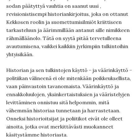
sodan päätyttyä vauhtia on saanut uusi ,
revisionistisempi historiankirjoitus, joka on ottanut
Kekkosen roolin ja suomettumisilmiöt kriittiseen
tarkasteluun ja äärimmillään antanut sille nimikkeen
rähmälläänolo. Tätä on syytä pitää tervetulleena
avautumisena, vaikkei kaikkiin jyrkimpiin tulkintoihin
yhtyisikään.
Historian ja sen tulkintojen käyttö − ja väärinkäyttö −
politiikan välineenä ei ole mitenkään poikkeuksellista,
vaan päinvastoin tavanomaista. Väärinkäyttö ja
ennakkoluulojen, yksinkertaistuksien ja vääristelyjen
levittäminen onnistuu sitä helpommin, mitä
vähemmän historiaa tunnetaan ja harrastetaan.
Onneksi historioitsijat ja poliitikot eivät ole olleet
ainoita, jotka ovat merkittävästi muokanneet
käsitystämme historiasta.