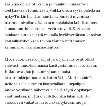
rasistiseen kiihotukseen ja muuhun ihmisarvoa
loukkaavaan toimintaan. Vaikka onkin syytä paheksua
nyky-Turkin haluttomuutta avoimesti myöntää
ottomaanivallan aikana armenialaisiin kohdistuneet
kansanmurhankaltaiset veriteot v. 1915, ei asiaa
lainkaan auta se, että muualla hyväksyttäisiin Ranskan
kansalliskokouksen tavoin tämän kieltämisen
kriminalisoivaa lainsäädäntöä.
Myös Suomessa kirjailijat ja kirjallisuus ovat olleet
vahvasti muokkaamassa käsityksiämme historiasta.
Jotkut ovat harjoittaneet suoranaista
historiankirjoitustakin, kuten Veijo Meri mainiolla
neliosaisella Suomen historiallaan. Kirjailijan
anekdootillinen näkemys ei ehkä täytä oppikirjan
vaatimuksia, mutta on edelleenkin lukunautinto,
vaikka sen vaikutus historiakäsitykseemme jäi