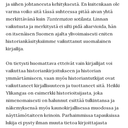
ja siihen johtaneesta kehityksestä. En kuitenkaan ole
varma voiko sitä tässä suhteessa pitää aivan yhtä
merkittävänä kuin
Tuntematon sotilasta.
Linnan
vaikutusta ja merkitystä ei silti pidä aliarvioida, hän
on itsenäisen Suomen ajalta ylivoimaisesti eniten
historiankäsityksiimme vaikuttanut suomalainen
kirjailija.
On tietysti huomattava etteivät vain kirjailijat voi
vaikuttaa historiankirjoitukseen ja historian
ymmärtämiseen, vaan myös historiantutkijat ovat
vaikuttaneet kirjallisuuteen ja tuottaneet sitä. Heikki
Ylikangas on esimerkki historioitsijasta, joka
nimenomaisesti on halunnut esittää tulkintansa ja
näkemyksensä myös kaunokirjallisessa muodossa ja
näyttämötaiteen keinoin. Parhaimmissa tapauksissa
lukija ei pysty ilman muuta tietoa kirjoittajasta