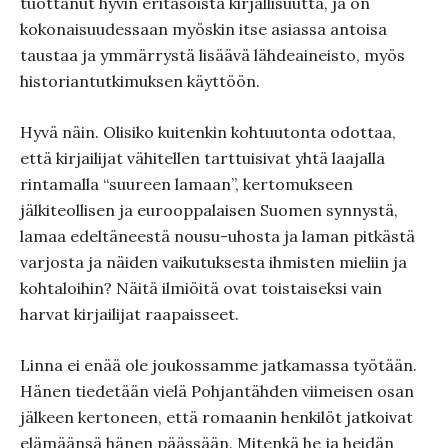
tuottanut hyvin eritasoista kirjallisuutta, ja on
kokonaisuudessaan myöskin itse asiassa antoisa
taustaa ja ymmärrystä lisäävä lähdeaineisto, myös
historiantutkimuksen käyttöön.
Hyvä näin. Olisiko kuitenkin kohtuutonta odottaa,
että kirjailijat vähitellen tarttuisivat yhtä laajalla
rintamalla “suureen lamaan”, kertomukseen
jälkiteollisen ja eurooppalaisen Suomen synnystä,
lamaa edeltäneestä nousu-uhosta ja laman pitkästä
varjosta ja näiden vaikutuksesta ihmisten mieliin ja
kohtaloihin? Näitä ilmiöitä ovat toistaiseksi vain
harvat kirjailijat raapaisseet.
Linna ei enää ole joukossamme jatkamassa työtään.
Hänen tiedetään vielä Pohjantähden viimeisen osan
jälkeen kertoneen, että romaanin henkilöt jatkoivat
elämäänsä hänen päässään. Mitenkä he ja heidän