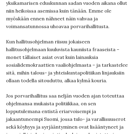
yksikamarisen eduskunnan sadan vuoden aikana ollut
niin heikoissa asemissa kuin tänään. Emme ole
myöskään ennen nähneet näin vahvaa ja
voimansatunnossa uhoavaa porvarihallitusta.
Kun hallitusohjelman riisuu jokaiseen
hallitusohjelmaan kuuluvista kauniista fraaseista –
monet tällaiset asiat ovat kuin lainauksia
sosialidemokraattien vaaliohjelmasta – ja tarkastelee
sitä, mihin talous- ja yhteiskuntapolitiikan linjauksiin
ollaan todella sitouduttu, alkaa kylmä kouria.
Jos porvarihallitus saa neljän vuoden ajan toteuttaa
ohjelmansa mukaista politiikkaa, on sen
lopputulemana entistä eriarvoisempi ja
jakaantuneempi Suomi, jossa tulo- ja varallisuuserot
sekä köyhyys ja syrjääntyminen ovat lisääntyneet ja