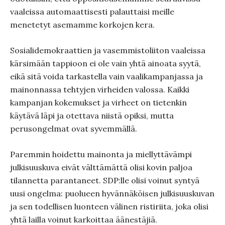
vaaleissa automaattisesti palauttaisi meille
menetetyt asemamme korkojen kera.
Sosialidemokraattien ja vasemmistoliiton vaaleissa
kärsimään tappioon ei ole vain yhtä ainoata syytä,
eikä sitä voida tarkastella vain vaalikampanjassa ja
mainonnassa tehtyjen virheiden valossa. Kaikki
kampanjan kokemukset ja virheet on tietenkin
käytävä läpi ja otettava niistä opiksi, mutta
perusongelmat ovat syvemmällä.
Paremmin hoidettu mainonta ja miellyttävämpi
julkisuuskuva eivät välttämättä olisi kovin paljoa
tilannetta parantaneet. SDP:lle olisi voinut syntyä
uusi ongelma: puolueen hyvännäköisen julkisuuskuvan
ja sen todellisen luonteen välinen ristiriita, joka olisi
yhtä lailla voinut karkoittaa äänestäjiä.