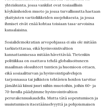
yhteiskunta, jossa vankilat ovat tosiasillisin
köyhäinhoidon muoto ja jossa turvallisuutta haetaan
yksityisten vartioliikkeiden suojeluksesta, ja jossa
ihmiset eivät enää kohtaa toisiaan tasa-arvoisina
kansalaisina.
Sosialidemokratian arvopohjassa ei siis ole mitään
tarkistettavaa, eikä hyvinvointivaltion
kannattamisessa mitään hävettävää. Tietenkin
politiikkaa on osattava tehdä globalisoituneen
maailman olosuhteet tuntien ja huomioon ottaen,
eikä sosiaaliturvan ja hyvinvointipalvelujen
tarjonnassa tai julkisten tehtävien hoidon tarvitse
jämähtää kiinni juuri niihin muotoihin, joihin 60- ja
70-luvulla päädyimme hyvinvointivaltion
perurakennuskaudella. Mutta tätä sopeutumisen ja
uusiutumisen itsestäänselvyyttä ja pohjoismaisen