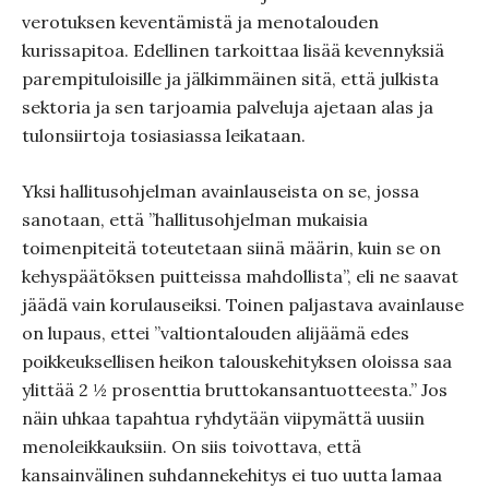
verotuksen keventämistä ja menotalouden
kurissapitoa. Edellinen tarkoittaa lisää kevennyksiä
parempituloisille ja jälkimmäinen sitä, että julkista
sektoria ja sen tarjoamia palveluja ajetaan alas ja
tulonsiirtoja tosiasiassa leikataan.
Yksi hallitusohjelman avainlauseista on se, jossa
sanotaan, että ”hallitusohjelman mukaisia
toimenpiteitä toteutetaan siinä määrin, kuin se on
kehyspäätöksen puitteissa mahdollista”, eli ne saavat
jäädä vain korulauseiksi. Toinen paljastava avainlause
on lupaus, ettei ”valtiontalouden alijäämä edes
poikkeuksellisen heikon talouskehityksen oloissa saa
ylittää 2 ½ prosenttia bruttokansantuotteesta.” Jos
näin uhkaa tapahtua ryhdytään viipymättä uusiin
menoleikkauksiin. On siis toivottava, että
kansainvälinen suhdannekehitys ei tuo uutta lamaa