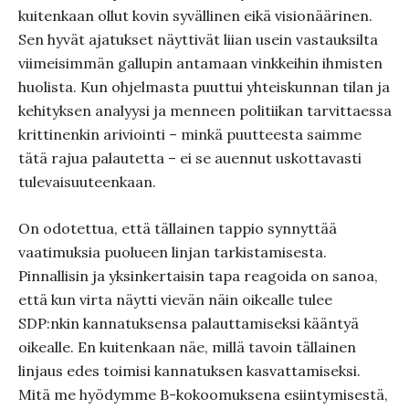
kuitenkaan ollut kovin syvällinen eikä visionäärinen.
Sen hyvät ajatukset näyttivät liian usein vastauksilta
viimeisimmän gallupin antamaan vinkkeihin ihmisten
huolista. Kun ohjelmasta puuttui yhteiskunnan tilan ja
kehityksen analyysi ja menneen politiikan tarvittaessa
krittinenkin ariviointi – minkä puutteesta saimme
tätä rajua palautetta – ei se auennut uskottavasti
tulevaisuuteenkaan.
On odotettua, että tällainen tappio synnyttää
vaatimuksia puolueen linjan tarkistamisesta.
Pinnallisin ja yksinkertaisin tapa reagoida on sanoa,
että kun virta näytti vievän näin oikealle tulee
SDP:nkin kannatuksensa palauttamiseksi kääntyä
oikealle. En kuitenkaan näe, millä tavoin tällainen
linjaus edes toimisi kannatuksen kasvattamiseksi.
Mitä me hyödymme B-kokoomuksena esiintymisestä,