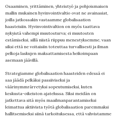
Osaaminen, yrittäminen, yhteistyö ja pohjoismaisen
mallin mukainen hyvinvointivaltio ovat ne avainasiat,
joilla jatkossakin vastaamme globalisaation
haasteisiin. Hyvinvointivaltion on myös taattava
nykyistä vahempi muutosturva; ei muutosten
estämiseksi, sillä niistä riippuu menestyksemme, vaan
siksi että ne voitaisiin toteuttaa turvallisesti ja ilman
pelkoja laskujen maksattamisesta heikoimpaan
asemaan jäävillä.
Strategiamme globalisaation haasteiden edessä ei
saa jäädä pelkäksi passiiviseksi ja
väärinymmrärretyksi sopeutumiseksi, kuten
keskusta-oikeiston ajatelussa. Siksi meidän on
jatkettava sitä myös maailmanparantamiseksi
leimattua aktiivista työtä globalisaation paremmaksi
hallitsemiseksi siinä tarkoituksessa, että vahvistamme