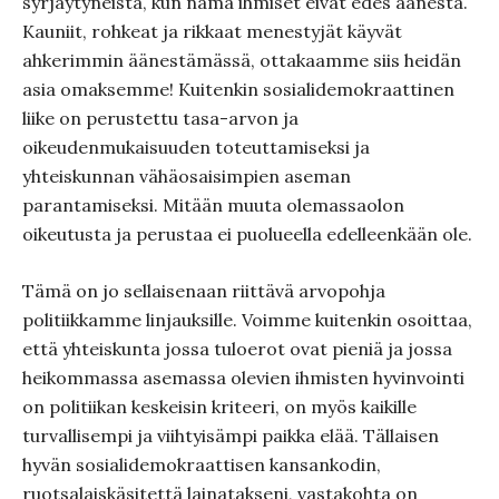
syrjäytyneistä, kun nämä ihmiset eivät edes äänestä.
Kauniit, rohkeat ja rikkaat menestyjät käyvät
ahkerimmin äänestämässä, ottakaamme siis heidän
asia omaksemme! Kuitenkin sosialidemokraattinen
liike on perustettu tasa-arvon ja
oikeudenmukaisuuden toteuttamiseksi ja
yhteiskunnan vähäosaisimpien aseman
parantamiseksi. Mitään muuta olemassaolon
oikeutusta ja perustaa ei puolueella edelleenkään ole.
Tämä on jo sellaisenaan riittävä arvopohja
politiikkamme linjauksille. Voimme kuitenkin osoittaa,
että yhteiskunta jossa tuloerot ovat pieniä ja jossa
heikommassa asemassa olevien ihmisten hyvinvointi
on politiikan keskeisin kriteeri, on myös kaikille
turvallisempi ja viihtyisämpi paikka elää. Tällaisen
hyvän sosialidemokraattisen kansankodin,
ruotsalaiskäsitettä lainatakseni, vastakohta on