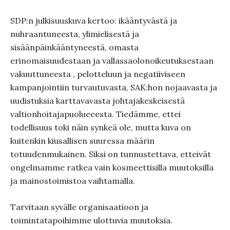
SDP:n julkisuuskuva kertoo: ikääntyvästä ja
nuhraantuneesta, ylimielisestä ja
sisäänpäinkääntyneestä, omasta
erinomaisuudestaan ja vallassaolonoikeutuksestaan
vakuuttuneesta , pelotteluun ja negatiiviseen
kampanjointiin turvautuvasta, SAK:hon nojaavasta ja
uudistuksia karttavavasta johtajakeskeisestä
valtionhoitajapuolueeesta. Tiedämme, ettei
todellisuus toki näin synkeä ole, mutta kuva on
kuitenkin kiusallisen suuressa määrin
totuudenmukainen. Siksi on tunnustettava, etteivät
ongelmamme ratkea vain kosmeettisilla muutoksilla
ja mainostoimistoa vaihtamalla.
Tarvitaan syvälle organisaatioon ja
toimintatapoihimme ulottuvia muutoksia.