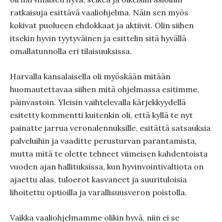
ratkaisuja esittävä vaaliohjelma. Näin sen myös
kokivat puolueen ehdokkaat ja aktiivit. Olin siihen
itsekin hyvin tyytyväinen ja esittelin sitä hyvällä
omallatunnolla eri tilaisuuksissa.
Harvalla kansalaisella oli myöskään mitään
huomautettavaa siihen mitä ohjelmassa esitimme,
päinvastoin. Yleisin vaihtelevalla kärjekkyydellä
esitetty kommentti kuitenkin oli, että kyllä te nyt
painatte jarrua veronalennuksille, esitättä satsauksia
palveluihin ja vaaditte perusturvan parantamista,
mutta mitä te olette tehneet viimeisen kahdentoista
vuoden ajan hallituksissa, kun hyvinvointivaltiota on
ajaettu alas, tuloerot kasvaneet ja suurituloisia
lihoitettu optioilla ja varallisuusveron poistolla.
Vaikka vaaliohjelmamme olikin hyvä, niin ei se