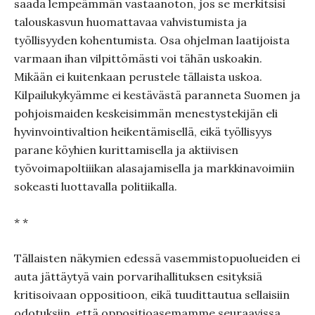
saada lempeämmän vastaanoton, jos se merkitsisi
talouskasvun huomattavaa vahvistumista ja
työllisyyden kohentumista. Osa ohjelman laatijoista
varmaan ihan vilpittömästi voi tähän uskoakin.
Mikään ei kuitenkaan perustele tällaista uskoa.
Kilpailukykyämme ei kestävästä paranneta Suomen ja
pohjoismaiden keskeisimmän menestystekijän eli
hyvinvointivaltion heikentämisellä, eikä työllisyys
parane köyhien kurittamisella ja aktiivisen
työvoimapoltiiikan alasajamisella ja markkinavoimiin
sokeasti luottavalla politiikalla.
* *
Tällaisten näkymien edessä vasemmistopuolueiden ei
auta jättäytyä vain porvarihallituksen esityksiä
kritisoivaan oppositioon, eikä tuudittautua sellaisiin
odotuksiin, että oppositioasemamme seuraavissa