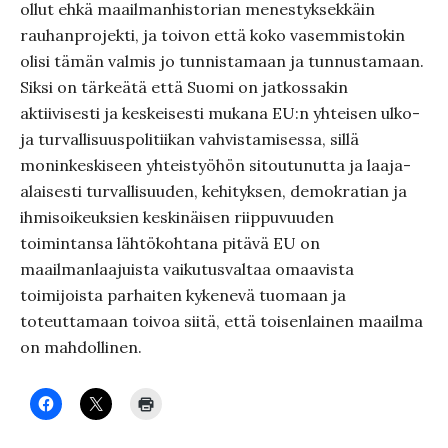
ollut ehkä maailmanhistorian menestyksekkäin
rauhanprojekti, ja toivon että koko vasemmistokin
olisi tämän valmis jo tunnistamaan ja tunnustamaan.
Siksi on tärkeätä että Suomi on jatkossakin
aktiivisesti ja keskeisesti mukana EU:n yhteisen ulko-
ja turvallisuuspolitiikan vahvistamisessa, sillä
moninkeskiseen yhteistyöhön sitoutunutta ja laaja-
alaisesti turvallisuuden, kehityksen, demokratian ja
ihmisoikeuksien keskinäisen riippuvuuden
toimintansa lähtökohtana pitävä EU on
maailmanlaajuista vaikutusvaltaa omaavista
toimijoista parhaiten kykenevä tuomaan ja
toteuttamaan toivoa siitä, että toisenlainen maailma
on mahdollinen.