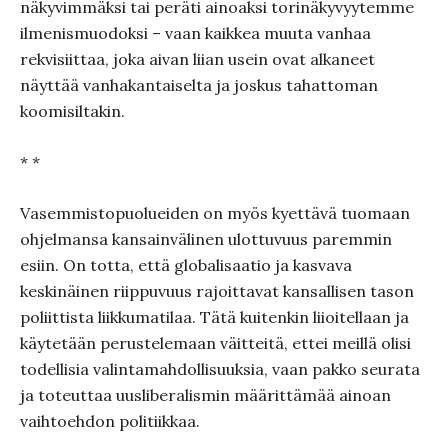
näkyvimmäksi tai peräti ainoaksi torinäkyvyytemme
ilmenismuodoksi – vaan kaikkea muuta vanhaa
rekvisiittaa, joka aivan liian usein ovat alkaneet
näyttää vanhakantaiselta ja joskus tahattoman
koomisiltakin.
* *
Vasemmistopuolueiden on myös kyettävä tuomaan
ohjelmansa kansainvälinen ulottuvuus paremmin
esiin. On totta, että globalisaatio ja kasvava
keskinäinen riippuvuus rajoittavat kansallisen tason
poliittista liikkumatilaa. Tätä kuitenkin liioitellaan ja
käytetään perustelemaan väitteitä, ettei meillä olisi
todellisia valintamahdollisuuksia, vaan pakko seurata
ja toteuttaa uusliberalismin määrittämää ainoan
vaihtoehdon politiikkaa.