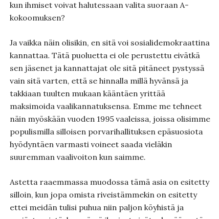
kun ihmiset voivat halutessaan valita suoraan A-
kokoomuksen?
Ja vaikka näin olisikin, en sitä voi sosialidemokraattina
kannattaa. Tätä puoluetta ei ole perustettu eivätkä
sen jäsenet ja kannattajat ole sitä pitäneet pystyssä
vain sitä varten, että se hinnalla millä hyvänsä ja
takkiaan tuulten mukaan kääntäen yrittää
maksimoida vaalikannatuksensa. Emme me tehneet
näin myöskään vuoden 1995 vaaleissa, joissa olisimme
populismilla silloisen porvarihallituksen epäsuosiota
hyödyntäen varmasti voineet saada vieläkin
suuremman vaalivoiton kun saimme.
Astetta raaemmassa muodossa tämä asia on esitetty
silloin, kun jopa omista riveistämmekin on esitetty
ettei meidän tulisi puhua niin paljon köyhistä ja