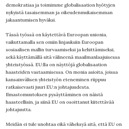
demokratiaa ja toimimme globalisaation hyötyjen
nykyistä tasaisemman ja oikeudenmukaisemman
jakaantumisen hyväksi.
Tässä työssä on käytettävä Euroopan unionia,
vaikuttamalla sen omiin linjauksiin Euroopan
sosiaalisen mallin turvaamiseksi ja kehittämiseksi,
sekä käyttämällä sitä välineenä maailmanlaajuisessa
yhteistyössä. EU:lla on näyttöjä globalisaation
haasteiden vastaamisessa. On monia asioita, joissa
kansainvälisen yhteistyön eteneminen riippuu
ratkaisevasti juuri EU:n johtajuudesta.
Ilmastomuutoksen pysäyttäminen on näistä
haasteellisin, ja siinä EU on osoittanut kiitettävää
johtajuutta.
Meidän ei tule unohtaa eikä väheksyä sitä, että EU on