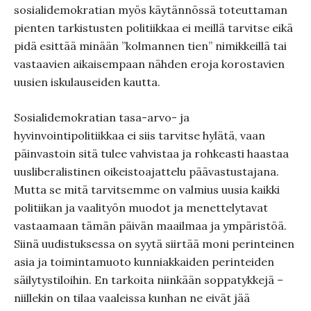
sosialidemokratian myös käytännössä toteuttaman
pienten tarkistusten politiikkaa ei meillä tarvitse eikä
pidä esittää minään ”kolmannen tien” nimikkeillä tai
vastaavien aikaisempaan nähden eroja korostavien
uusien iskulauseiden kautta.
Sosialidemokratian tasa-arvo- ja
hyvinvointipolitiikkaa ei siis tarvitse hylätä, vaan
päinvastoin sitä tulee vahvistaa ja rohkeasti haastaa
uusliberalistinen oikeistoajattelu päävastustajana.
Mutta se mitä tarvitsemme on valmius uusia kaikki
politiikan ja vaalityön muodot ja menettelytavat
vastaamaan tämän päivän maailmaa ja ympäristöä.
Siinä uudistuksessa on syytä siirtää moni perinteinen
asia ja toimintamuoto kunniakkaiden perinteiden
säilytystiloihin. En tarkoita niinkään soppatykkejä –
niillekin on tilaa vaaleissa kunhan ne eivät jää