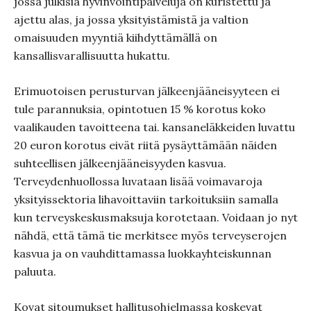
jossa julkisia hyvinvointipalveluja on kuristettu ja
ajettu alas, ja jossa yksityistämistä ja valtion
omaisuuden myyntiä kiihdyttämällä on
kansallisvarallisuutta hukattu.
Erimuotoisen perusturvan jälkeenjääneisyyteen ei
tule parannuksia, opintotuen 15 % korotus koko
vaalikauden tavoitteena tai. kansaneläkkeiden luvattu
20 euron korotus eivät riitä pysäyttämään näiden
suhteellisen jälkeenjääneisyyden kasvua.
Terveydenhuollossa luvataan lisää voimavaroja
yksityissektoria lihavoittaviin tarkoituksiin samalla
kun terveyskeskusmaksuja korotetaan. Voidaan jo nyt
nähdä, että tämä tie merkitsee myös terveyserojen
kasvua ja on vauhdittamassa luokkayhteiskunnan
paluuta.
Kovat sitoumukset hallitusohjelmassa koskevat