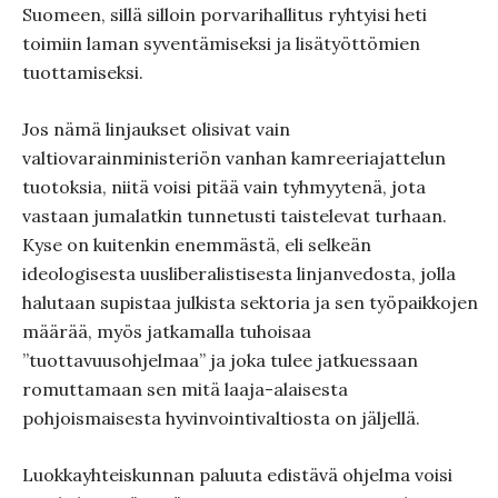
Suomeen, sillä silloin porvarihallitus ryhtyisi heti
toimiin laman syventämiseksi ja lisätyöttömien
tuottamiseksi.
Jos nämä linjaukset olisivat vain
valtiovarainministeriön vanhan kamreeriajattelun
tuotoksia, niitä voisi pitää vain tyhmyytenä, jota
vastaan jumalatkin tunnetusti taistelevat turhaan.
Kyse on kuitenkin enemmästä, eli selkeän
ideologisesta uusliberalistisesta linjanvedosta, jolla
halutaan supistaa julkista sektoria ja sen työpaikkojen
määrää, myös jatkamalla tuhoisaa
”tuottavuusohjelmaa” ja joka tulee jatkuessaan
romuttamaan sen mitä laaja-alaisesta
pohjoismaisesta hyvinvointivaltiosta on jäljellä.
Luokkayhteiskunnan paluuta edistävä ohjelma voisi