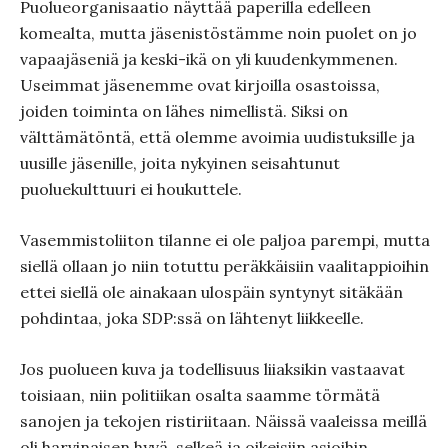
Puolueorganisaatio näyttää paperilla edelleen
komealta, mutta jäsenistöstämme noin puolet on jo
vapaajäseniä ja keski-ikä on yli kuudenkymmenen.
Useimmat jäsenemme ovat kirjoilla osastoissa,
joiden toiminta on lähes nimellistä. Siksi on
välttämätöntä, että olemme avoimia uudistuksille ja
uusille jäsenille, joita nykyinen seisahtunut
puoluekulttuuri ei houkuttele.
Vasemmistoliiton tilanne ei ole paljoa parempi, mutta
siellä ollaan jo niin totuttu peräkkäisiin vaalitappioihin
ettei siellä ole ainakaan ulospäin syntynyt sitäkään
pohdintaa, joka SDP:ssä on lähtenyt liikkeelle.
Jos puolueen kuva ja todellisuus liiaksikin vastaavat
toisiaan, niin politiikan osalta saamme törmätä
sanojen ja tekojen ristiriitaan. Näissä vaaleissa meillä
oli harvinaisen hyvä, selkeä ja oikeisiin asioihin