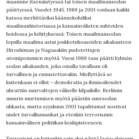
maamme itsenäistyessä tai toisen maailmansodan
päättyessä. Vuodet 1945, 1989 ja 2001 voidaan kaikki
katsoa merkittäviksi käännekohdiksi
maailmanhistoriassa ja kansainvälisten suhteiden
hoidossa ja kehityksessä: Toisen maailmansodan
lopulla maailma astui joukkotuhoaseiden aikakauteen
Hiroshiman ja Nagasakiin pudotettujen
atomipommien myötä. Vuosi 1989 taas päätti kylmän
sodan aikakauden, joka omalla tavallaan oli
turvallinen ja ennustettavakin. Miellyttävä se
kuitenkaan ei ollut – demokratia ja ihmisoikeudet
uhrattiin suurvaltojen väliselle kilpailulle. Berliinin
muurin murtumisen myötä päästiin suursodan
uhkasta, mutta syyskuun 2001 tapahtumat nostivat
uudet turvallisuusuhat ja etenkin terrorismin
kansainvälisen politiikan keskipisteeseen.
Terrorismi on kuitenkin vain yksi näistä laaja-alaiseen