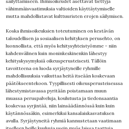
säilyttämiseen. Ihmisoikeudet asettavat tiettyjä
vähimmäisvaatimuksia valtioiden käyttäytymiselle
mutta mahdollistavat kulttuuristen erojen säilymisen.
Koska ihmisoikeuksien toteutuminen on kestävän
taloudellisen ja sosiaalisen kehityksen perusehto, on
luonnollista, että myös kehitysyhteistyömme – niin
kahdenvälinen kuin moninkeskinenkin lähestyy
kehityskysymyksiä oikeusperusteisesti. Tällöin
tavoitteena on luoda syrjäytyneille ryhmille
mahdollisuuksia vaikuttaa heitä itseään koskevaan
päätökseentekoon. Tyypillisesti oikeusperusteisesssa
lähestymistavassa pyritään poistamaan muun
muassa peruspalveluja, koulutusta ja tiedonsaantia
koskevaa syrjintää, niin lainsäädännössä kuin kuin
käytännössäkin, esimerkiksi kansalaiskasvatuksen
avulla. Syrjäytyneitä ryhmiä kannustetaan vaatimaan
itselleen heille kuuluvia usein myös laissa taattuja