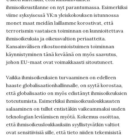
ihmisoikeustilanne on nyt parantumassa. Esimerkiksi
viime syksyisessä YK:n yleiskokouksen istunnossa
monet maat meidän laillamme korostivat, että
terrorismin vastaisen toiminnan on kunnioitettava
ihmisoikeuksia ja oikeusvaltion periaatteita.
Kansainvälisen rikostuomioistuimen toiminnan
käynnistyminen tänä keväänä on myös saavutus,
johon EU-maat ovat voimakkaasti sitoutuneet.
Vaikka ihmisoikeuksien turvaaminen on edelleen
haaste globalisaationhallinnalle, on syytä korostaa,
että globalisaatio on myös edistänyt ihmisoikeuksien
toteutumista. Esimerkiksi ihmisoikeusloukkausten
salaaminen on tullut entistäkin vaikeammaksi uuden
teknologian leviämisen myötä. Kokemus osoittaa,
että ihmisoikeusloukkauksiin syyllistyvätkin valtiot
ovat sensitiivisiä sille, että tieto niiden tekemisistä