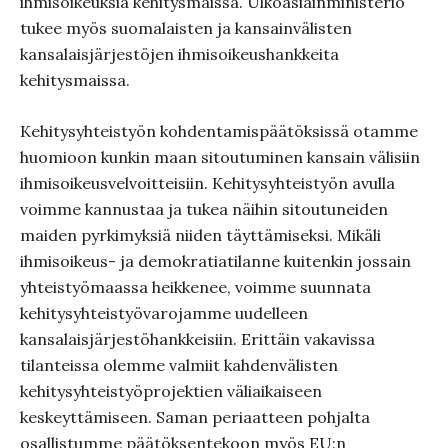
ihmisoikeuksia kehitysmaissa. Ulkoasiainministeriö
tukee myös suomalaisten ja kansainvälisten
kansalaisjärjestöjen ihmisoikeushankkeita
kehitysmaissa.
Kehitysyhteistyön kohdentamispäätöksissä otamme
huomioon kunkin maan sitoutuminen kansain välisiin
ihmisoikeusvelvoitteisiin. Kehitysyhteistyön avulla
voimme kannustaa ja tukea näihin sitoutuneiden
maiden pyrkimyksiä niiden täyttämiseksi. Mikäli
ihmisoikeus- ja demokratiatilanne kuitenkin jossain
yhteistyömaassa heikkenee, voimme suunnata
kehitysyhteistyövarojamme uudelleen
kansalaisjärjestöhankkeisiin. Erittäin vakavissa
tilanteissa olemme valmiit kahdenvälisten
kehitysyhteistyöprojektien väliaikaiseen
keskeyttämiseen. Saman periaatteen pohjalta
osallistumme päätöksentekoon myös EU:n