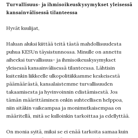
Turvallisuus- ja ihmisoikeuskysymykset yleisessä
kansainvälisessä tilanteessa
Hyvät kuulijat,
Haluan aluksi kiittää teitä tästä mahdollisuudesta
puhua KESUn täysistunnossa. Minulle on annettu
aiheeksi turvallisuus- ja ihmisoikeuskysymykset
yleisessä kansainvälisessä tilanteessa. Lähtisin
kuitenkin liikkeelle ulkopolitiikkamme keskeisestä
päämäärästä, kansalaistemme turvallisuuden
takaamisesta ja hyvinvoinnin edistämisestä. Jos
tämän määrittäminen onkin suhteellisen helppoa,
niin sitäkin vaikeampaa ja monimutkaisempaa on
määritellä, mitä se kulloinkin tarkoittaa ja edellyttää.
On monia syitä, miksi se ei enää tarkoita samaa kuin