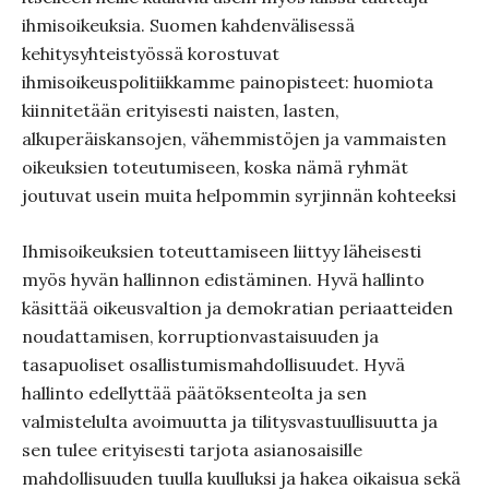
ihmisoikeuksia. Suomen kahdenvälisessä
kehitysyhteistyössä korostuvat
ihmisoikeuspolitiikkamme painopisteet: huomiota
kiinnitetään erityisesti naisten, lasten,
alkuperäiskansojen, vähemmistöjen ja vammaisten
oikeuksien toteutumiseen, koska nämä ryhmät
joutuvat usein muita helpommin syrjinnän kohteeksi
Ihmisoikeuksien toteuttamiseen liittyy läheisesti
myös hyvän hallinnon edistäminen. Hyvä hallinto
käsittää oikeusvaltion ja demokratian periaatteiden
noudattamisen, korruptionvastaisuuden ja
tasapuoliset osallistumismahdollisuudet. Hyvä
hallinto edellyttää päätöksenteolta ja sen
valmistelulta avoimuutta ja tilitysvastuullisuutta ja
sen tulee erityisesti tarjota asianosaisille
mahdollisuuden tuulla kuulluksi ja hakea oikaisua sekä