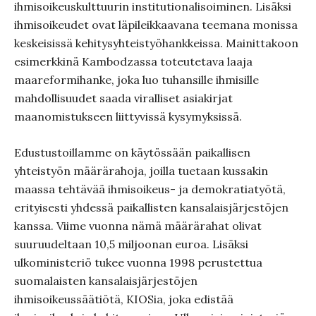
ihmisoikeuskulttuurin institutionalisoiminen. Lisäksi
ihmisoikeudet ovat läpileikkaavana teemana monissa
keskeisissä kehitysyhteistyöhankkeissa. Mainittakoon
esimerkkinä Kambodzassa toteutetava laaja
maareformihanke, joka luo tuhansille ihmisille
mahdollisuudet saada viralliset asiakirjat
maanomistukseen liittyvissä kysymyksissä.
Edustustoillamme on käytössään paikallisen
yhteistyön määrärahoja, joilla tuetaan kussakin
maassa tehtävää ihmisoikeus- ja demokratiatyötä,
erityisesti yhdessä paikallisten kansalaisjärjestöjen
kanssa. Viime vuonna nämä määrärahat olivat
suuruudeltaan 10,5 miljoonan euroa. Lisäksi
ulkoministeriö tukee vuonna 1998 perustettua
suomalaisten kansalaisjärjestöjen
ihmisoikeussäätiötä, KIOSia, joka edistää