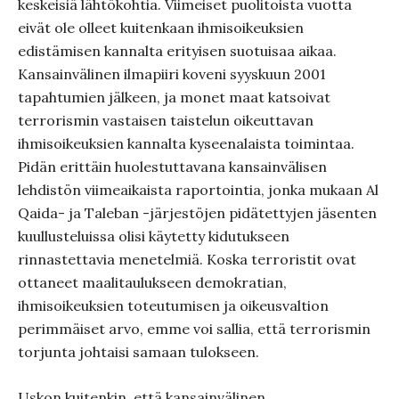
keskeisiä lähtökohtia. Viimeiset puolitoista vuotta
eivät ole olleet kuitenkaan ihmisoikeuksien
edistämisen kannalta erityisen suotuisaa aikaa.
Kansainvälinen ilmapiiri koveni syyskuun 2001
tapahtumien jälkeen, ja monet maat katsoivat
terrorismin vastaisen taistelun oikeuttavan
ihmisoikeuksien kannalta kyseenalaista toimintaa.
Pidän erittäin huolestuttavana kansainvälisen
lehdistön viimeaikaista raportointia, jonka mukaan Al
Qaida- ja Taleban -järjestöjen pidätettyjen jäsenten
kuullusteluissa olisi käytetty kidutukseen
rinnastettavia menetelmiä. Koska terroristit ovat
ottaneet maalitaulukseen demokratian,
ihmisoikeuksien toteutumisen ja oikeusvaltion
perimmäiset arvo, emme voi sallia, että terrorismin
torjunta johtaisi samaan tulokseen.
Uskon kuitenkin, että kansainvälinen