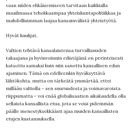
vaan niiden ehkäisemiseen tarvitaan kaikkialla
maailmassa tehokkaampaa yhteiskuntapolitiikkaa ja
mahdollisimman laajaa kansainvälistä yhteistyötä.
Hyvät kuulijat,
Valtion tehtävä kansalaistensa turvallisuuden
takaajana ja hyvinvoinnin edistäjänä on perinteisesti
katsottu samaksi kuin niin sanottu kansallisen edun
ajaminen. Tämä on edelleenkin hyväksyttävä
lähtökohta, mutta on tärkeätä ymmärtää, ettei
millään valtiolla – sen suuruudesta ja voimavaroista
riippumatta – voi enää globalisaation aikakaudella olla
sellaista kansallista etua, jota se voisi pidemmän
päälle menestyksekkäästi ajaa muiden kansallisten
etujen kustannuksella.