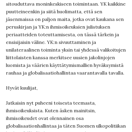
sitouduttava moninkeskiseen toimintaan. YK kaikkine
puutteineenkin ja siitä huolimatta, että sen
jäsenmaissa on paljon maita, jotka ovat kaukana sen
peruskirjan ja YK:n ihmisoikeuksien julistuksen
periaatteiden toteuttamisesta, on tässä tärkein ja
ensisijaisin väline. YK:n sivuuttaminen ja
unilateraalinen toiminta yksin tai yhdessä valikoitujen
liittolaisten kanssa merkitsee uusien jakolinjojen
luomista ja väärien käyttätymismallien hyväksymistä
rauhaa ja globalisaatiohallintaa vaarantavalla tavalla.
Hyvät kuulijat,
Jatkaisin nyt puheeni toisesta teemasta,
ihmisoikeuksista. Kuten äsken mainitsin,
ihmisoikeudet ovat olennainen osa
globalisaationhallintaa ja täten Suomen ulkopolitiikan