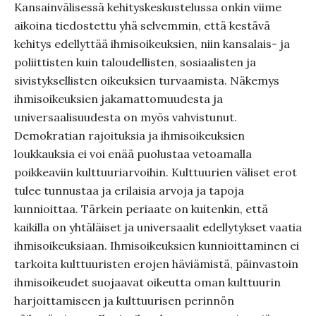
Kansainvälisessä kehityskeskustelussa onkin viime
aikoina tiedostettu yhä selvemmin, että kestävä
kehitys edellyttää ihmisoikeuksien, niin kansalais- ja
poliittisten kuin taloudellisten, sosiaalisten ja
sivistyksellisten oikeuksien turvaamista. Näkemys
ihmisoikeuksien jakamattomuudesta ja
universaalisuudesta on myös vahvistunut.
Demokratian rajoituksia ja ihmisoikeuksien
loukkauksia ei voi enää puolustaa vetoamalla
poikkeaviin kulttuuriarvoihin. Kulttuurien väliset erot
tulee tunnustaa ja erilaisia arvoja ja tapoja
kunnioittaa. Tärkein periaate on kuitenkin, että
kaikilla on yhtäläiset ja universaalit edellytykset vaatia
ihmisoikeuksiaan. Ihmisoikeuksien kunnioittaminen ei
tarkoita kulttuuristen erojen häviämistä, päinvastoin
ihmisoikeudet suojaavat oikeutta oman kulttuurin
harjoittamiseen ja kulttuurisen perinnön