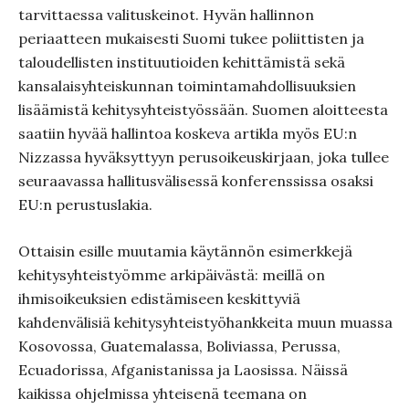
tarvittaessa valituskeinot. Hyvän hallinnon
periaatteen mukaisesti Suomi tukee poliittisten ja
taloudellisten instituutioiden kehittämistä sekä
kansalaisyhteiskunnan toimintamahdollisuuksien
lisäämistä kehitysyhteistyössään. Suomen aloitteesta
saatiin hyvää hallintoa koskeva artikla myös EU:n
Nizzassa hyväksyttyyn perusoikeuskirjaan, joka tullee
seuraavassa hallitusvälisessä konferenssissa osaksi
EU:n perustuslakia.
Ottaisin esille muutamia käytännön esimerkkejä
kehitysyhteistyömme arkipäivästä: meillä on
ihmisoikeuksien edistämiseen keskittyviä
kahdenvälisiä kehitysyhteistyöhankkeita muun muassa
Kosovossa, Guatemalassa, Boliviassa, Perussa,
Ecuadorissa, Afganistanissa ja Laosissa. Näissä
kaikissa ohjelmissa yhteisenä teemana on