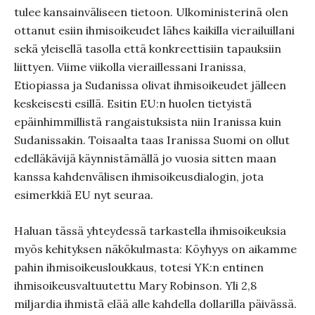
tulee kansainväliseen tietoon. Ulkoministerinä olen
ottanut esiin ihmisoikeudet lähes kaikilla vierailuillani
sekä yleisellä tasolla että konkreettisiin tapauksiin
liittyen. Viime viikolla vieraillessani Iranissa,
Etiopiassa ja Sudanissa olivat ihmisoikeudet jälleen
keskeisesti esillä. Esitin EU:n huolen tietyistä
epäinhimmillistä rangaistuksista niin Iranissa kuin
Sudanissakin. Toisaalta taas Iranissa Suomi on ollut
edelläkävijä käynnistämällä jo vuosia sitten maan
kanssa kahdenvälisen ihmisoikeusdialogin, jota
esimerkkiä EU nyt seuraa.
Haluan tässä yhteydessä tarkastella ihmisoikeuksia
myös kehityksen näkökulmasta: Köyhyys on aikamme
pahin ihmisoikeusloukkaus, totesi YK:n entinen
ihmisoikeusvaltuutettu Mary Robinson. Yli 2,8
miljardia ihmistä elää alle kahdella dollarilla päivässä.