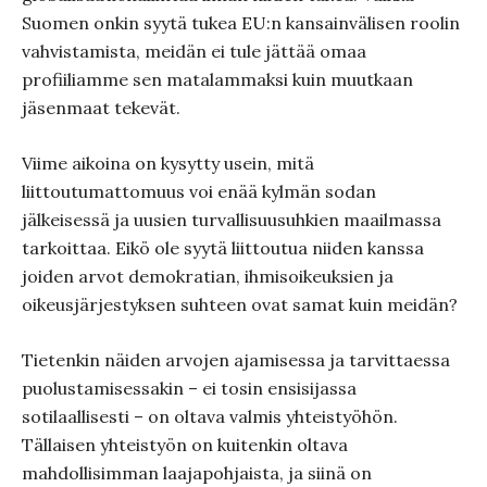
Suomen onkin syytä tukea EU:n kansainvälisen roolin
vahvistamista, meidän ei tule jättää omaa
profiiliamme sen matalammaksi kuin muutkaan
jäsenmaat tekevät.
Viime aikoina on kysytty usein, mitä
liittoutumattomuus voi enää kylmän sodan
jälkeisessä ja uusien turvallisuusuhkien maailmassa
tarkoittaa. Eikö ole syytä liittoutua niiden kanssa
joiden arvot demokratian, ihmisoikeuksien ja
oikeusjärjestyksen suhteen ovat samat kuin meidän?
Tietenkin näiden arvojen ajamisessa ja tarvittaessa
puolustamisessakin – ei tosin ensisijassa
sotilaallisesti – on oltava valmis yhteistyöhön.
Tällaisen yhteistyön on kuitenkin oltava
mahdollisimman laajapohjaista, ja siinä on