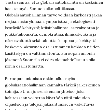
Tästä seuraa, että globalisaatiohallinta on keskeinen
haaste myös Suomen ulkopolitiikassa.
Globalisaatiohallinnan tarve voidaan karkeasti jakaa
neljään asiaryhmään: ympäristöä ja ekologisesti
kestävää kehitystä; kriisinhallintaa, asevalvontaa ja
joukkotuhoaseita; demokratiaa, ihmisoikeuksia ja
oikeusvaltiotä sekä taloutta, kauppaa ja kehitystä
koskeviin. Aktiivinen osallistuminen kaikkien näiden
käsittelyyn on välttämätöntä. Euroopan unionin
jäsenenä Suomella ei edes ole mahdollisuuta olla
niihin osallistumatta.
Euroopan unionista onkin tullut myös
globalisaatiohallinnan kannalta tärkeä ja keskeinen
toimija. EU on jo sellaisenaan yhteisö, joka
halutessaan voi ottaa käyttöön niitä talouden
ohjauksen ja tulojen jakaantumiseen vaikuttavia