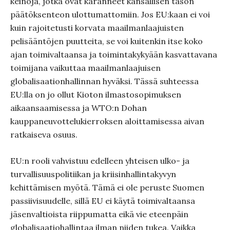
keinoja, jotka ovat karanneet kansallisen tason
päätöksenteon ulottumattomiin. Jos EU:kaan ei voi
kuin rajoitetusti korvata maailmanlaajuisten
pelisääntöjen puutteita, se voi kuitenkin itse koko
ajan toimivaltaansa ja toimintakykyään kasvattavana
toimijana vaikuttaa maailmanlaajuisen
globalisaationhallinnan hyväksi. Tässä suhteessa
EU:lla on jo ollut Kioton ilmastosopimuksen
aikaansaamisessa ja WTO:n Dohan
kauppaneuvottelukierroksen aloittamisessa aivan
ratkaiseva osuus.
EU:n rooli vahvistuu edelleen yhteisen ulko- ja
turvallisuuspolitiikan ja kriisinhallintakyvyn
kehittämisen myötä. Tämä ei ole peruste Suomen
passiivisuudelle, sillä EU ei käytä toimivaltaansa
jäsenvaltioista riippumatta eikä vie eteenpäin
globalisaatiohallintaa ilman niiden tukea. Vaikka