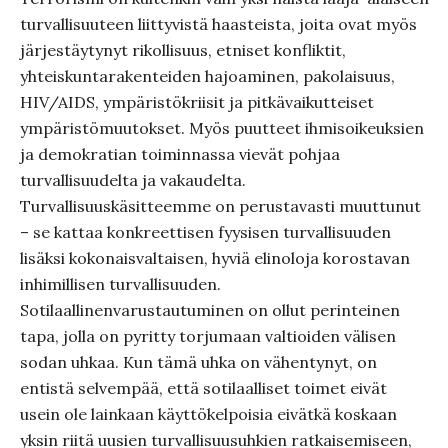
turvallisuuteen liittyvistä haasteista, joita ovat myös
järjestäytynyt rikollisuus, etniset konfliktit,
yhteiskuntarakenteiden hajoaminen, pakolaisuus,
HIV/AIDS, ympäristökriisit ja pitkävaikutteiset
ympäristömuutokset. Myös puutteet ihmisoikeuksien
ja demokratian toiminnassa vievät pohjaa
turvallisuudelta ja vakaudelta.
Turvallisuuskäsitteemme on perustavasti muuttunut
– se kattaa konkreettisen fyysisen turvallisuuden
lisäksi kokonaisvaltaisen, hyviä elinoloja korostavan
inhimillisen turvallisuuden.
Sotilaallinenvarustautuminen on ollut perinteinen
tapa, jolla on pyritty torjumaan valtioiden välisen
sodan uhkaa. Kun tämä uhka on vähentynyt, on
entistä selvempää, että sotilaalliset toimet eivät
usein ole lainkaan käyttökelpoisia eivätkä koskaan
yksin riitä uusien turvallisuusuhkien ratkaisemiseen,