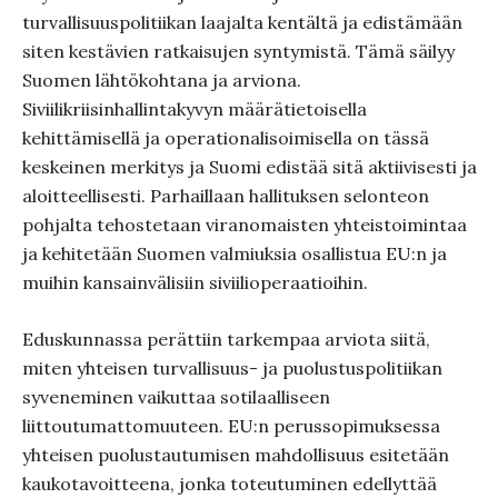
turvallisuuspolitiikan laajalta kentältä ja edistämään
siten kestävien ratkaisujen syntymistä. Tämä säilyy
Suomen lähtökohtana ja arviona.
Siviilikriisinhallintakyvyn määrätietoisella
kehittämisellä ja operationalisoimisella on tässä
keskeinen merkitys ja Suomi edistää sitä aktiivisesti ja
aloitteellisesti. Parhaillaan hallituksen selonteon
pohjalta tehostetaan viranomaisten yhteistoimintaa
ja kehitetään Suomen valmiuksia osallistua EU:n ja
muihin kansainvälisiin siviilioperaatioihin.
Eduskunnassa perättiin tarkempaa arviota siitä,
miten yhteisen turvallisuus- ja puolustuspolitiikan
syveneminen vaikuttaa sotilaalliseen
liittoutumattomuuteen. EU:n perussopimuksessa
yhteisen puolustautumisen mahdollisuus esitetään
kaukotavoitteena, jonka toteutuminen edellyttää