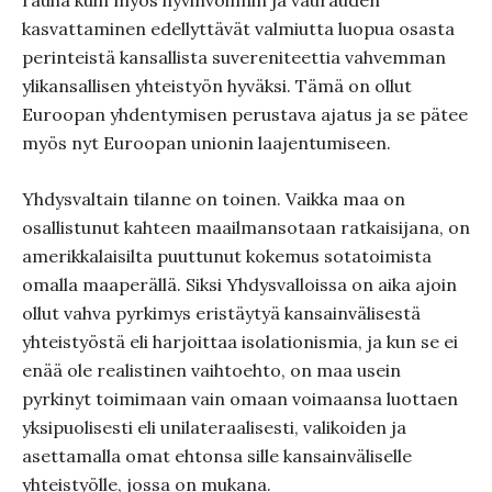
rauha kuin myös hyvinvoinnin ja vaurauden
kasvattaminen edellyttävät valmiutta luopua osasta
perinteistä kansallista suvereniteettia vahvemman
ylikansallisen yhteistyön hyväksi. Tämä on ollut
Euroopan yhdentymisen perustava ajatus ja se pätee
myös nyt Euroopan unionin laajentumiseen.
Yhdysvaltain tilanne on toinen. Vaikka maa on
osallistunut kahteen maailmansotaan ratkaisijana, on
amerikkalaisilta puuttunut kokemus sotatoimista
omalla maaperällä. Siksi Yhdysvalloissa on aika ajoin
ollut vahva pyrkimys eristäytyä kansainvälisestä
yhteistyöstä eli harjoittaa isolationismia, ja kun se ei
enää ole realistinen vaihtoehto, on maa usein
pyrkinyt toimimaan vain omaan voimaansa luottaen
yksipuolisesti eli unilateraalisesti, valikoiden ja
asettamalla omat ehtonsa sille kansainväliselle
yhteistyölle, jossa on mukana.