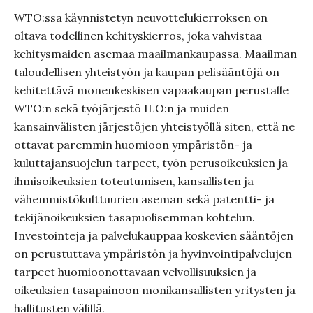
WTO:ssa käynnistetyn neuvottelukierroksen on
oltava todellinen kehityskierros, joka vahvistaa
kehitysmaiden asemaa maailmankaupassa. Maailman
taloudellisen yhteistyön ja kaupan pelisääntöjä on
kehitettävä monenkeskisen vapaakaupan perustalle
WTO:n sekä työjärjestö ILO:n ja muiden
kansainvälisten järjestöjen yhteistyöllä siten, että ne
ottavat paremmin huomioon ympäristön- ja
kuluttajansuojelun tarpeet, työn perusoikeuksien ja
ihmisoikeuksien toteutumisen, kansallisten ja
vähemmistökulttuurien aseman sekä patentti- ja
tekijänoikeuksien tasapuolisemman kohtelun.
Investointeja ja palvelukauppaa koskevien sääntöjen
on perustuttava ympäristön ja hyvinvointipalvelujen
tarpeet huomioonottavaan velvollisuuksien ja
oikeuksien tasapainoon monikansallisten yritysten ja
hallitusten välillä.