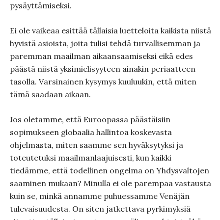
pysäyttämiseksi.
Ei ole vaikeaa esittää tällaisia luetteloita kaikista niistä
hyvistä asioista, joita tulisi tehdä turvallisemman ja
paremman maailman aikaansaamiseksi eikä edes
päästä niistä yksimielisyyteen ainakin periaatteen
tasolla. Varsinainen kysymys kuuluukin, että miten
tämä saadaan aikaan.
Jos oletamme, että Euroopassa päästäisiin
sopimukseen globaalia hallintoa koskevasta
ohjelmasta, miten saamme sen hyväksytyksi ja
toteutetuksi maailmanlaajuisesti, kun kaikki
tiedämme, että todellinen ongelma on Yhdysvaltojen
saaminen mukaan? Minulla ei ole parempaa vastausta
kuin se, minkä annamme puhuessamme Venäjän
tulevaisuudesta. On siten jatkettava pyrkimyksiä