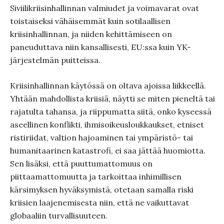
Siviilikriisinhallinnan valmiudet ja voimavarat ovat
toistaiseksi vähäisemmät kuin sotilaallisen
kriisinhallinnan, ja niiden kehittämiseen on
paneuduttava niin kansallisesti, EU:ssa kuin YK-
järjestelmän puitteissa.
Kriisinhallinnan käytössä on oltava ajoissa liikkeellä.
Yhtään mahdollista kriisiä, näytti se miten pieneltä tai
rajatulta tahansa, ja riippumatta siitä, onko kyseessä
aseellinen konflikti, ihmisoikeusloukkaukset, etniset
ristiriidat, valtion hajoaminen tai ympäristö- tai
humanitaarinen katastrofi, ei saa jättää huomiotta.
Sen lisäksi, että puuttumattomuus on
piittaamattomuutta ja tarkoittaa inhimillisen
kärsimyksen hyväksymistä, otetaan samalla riski
kriisien laajenemisesta niin, että ne vaikuttavat
globaaliin turvallisuuteen.