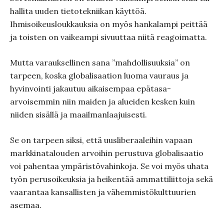
hallita uuden tietotekniikan käyttöä.
Ihmisoikeusloukkauksia on myös hankalampi peittää
ja toisten on vaikeampi sivuuttaa niitä reagoimatta.
Mutta varauksellinen sana ”mahdollisuuksia” on
tarpeen, koska globalisaation luoma vauraus ja
hyvinvointi jakautuu aikaisempaa epätasa-
arvoisemmin niin maiden ja alueiden kesken kuin
niiden sisällä ja maailmanlaajuisesti.
Se on tarpeen siksi, että uusliberaaleihin vapaan
markkinatalouden arvoihin perustuva globalisaatio
voi pahentaa ympäristövahinkoja. Se voi myös uhata
työn perusoikeuksia ja heikentää ammattiliittoja sekä
vaarantaa kansallisten ja vähemmistökulttuurien
asemaa.