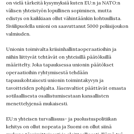
on vielä tärkeitä kysymyksiä kuten EU:n ja NATO:n
välisen yhteistyön lopullinen sopiminen, mutta
edistys on kaikkiaan ollut vähintäänkin kohtuullista.
Siviilipuolella unioni on saavuttanut 5000 poliisijoukon
valmiuden.
Unionin toimivalta kriisinhallintaoperaatioihin ja
niihin liittyvät tehtävät on yhteisillä päätöksillä
määritelty. Joka tapauksessa unionin päätökset
operaatioihin ryhtymisestä tehdään
tapauskohtaisesti unionin toimintakyvyn ja
tavoitteiden pohjalta. Jäsenvaltiot päättävät omasta
sotilaallisesta osallistumisestaan kansallisten
menettelyjensä mukaisesti.
EU:n yhteisen turvallisuus- ja puolustuspolitiikan
kehitys on ollut nopeata ja Suomi on ollut siinä