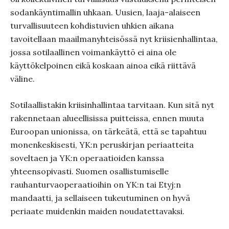
sodankäyntimallin uhkaan. Uusien, laaja-alaiseen
turvallisuuteen kohdistuvien uhkien aikana
tavoitellaan maailmanyhteisössä nyt kriisienhallintaa,
jossa sotilaallinen voimankäyttö ei aina ole
käyttökelpoinen eikä koskaan ainoa eikä riittävä
väline.
Sotilaallistakin kriisinhallintaa tarvitaan. Kun sitä nyt
rakennetaan alueellisissa puitteissa, ennen muuta
Euroopan unionissa, on tärkeätä, että se tapahtuu
monenkeskisesti, YK:n peruskirjan periaatteita
soveltaen ja YK:n operaatioiden kanssa
yhteensopivasti. Suomen osallistumiselle
rauhanturvaoperaatioihin on YK:n tai Etyj:n
mandaatti, ja sellaiseen tukeutuminen on hyvä
periaate muidenkin maiden noudatettavaksi.