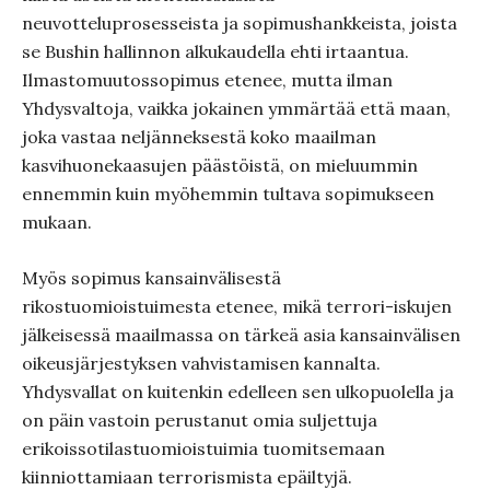
neuvotteluprosesseista ja sopimushankkeista, joista
se Bushin hallinnon alkukaudella ehti irtaantua.
Ilmastomuutossopimus etenee, mutta ilman
Yhdysvaltoja, vaikka jokainen ymmärtää että maan,
joka vastaa neljänneksestä koko maailman
kasvihuonekaasujen päästöistä, on mieluummin
ennemmin kuin myöhemmin tultava sopimukseen
mukaan.
Myös sopimus kansainvälisestä
rikostuomioistuimesta etenee, mikä terrori-iskujen
jälkeisessä maailmassa on tärkeä asia kansainvälisen
oikeusjärjestyksen vahvistamisen kannalta.
Yhdysvallat on kuitenkin edelleen sen ulkopuolella ja
on päin vastoin perustanut omia suljettuja
erikoissotilastuomioistuimia tuomitsemaan
kiinniottamiaan terrorismista epäiltyjä.