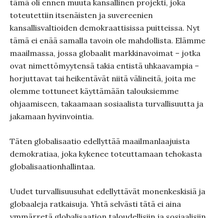
tämä oli ennen muuta kansallinen projekti, joka
toteutettiin itsenäisten ja suvereenien
kansallisvaltioiden demokraattisissa puitteissa. Nyt
tämä ei enää samalla tavoin ole mahdollista. Elämme
maailmassa, jossa globaalit markkinavoimat – jotka
ovat nimettömyytensä takia entistä uhkaavampia –
horjuttavat tai heikentävät niitä välineitä, joita me
olemme tottuneet käyttämään talouksiemme
ohjaamiseen, takaamaan sosiaalista turvallisuutta ja
jakamaan hyvinvointia.
Täten globalisaatio edellyttää maailmanlaajuista
demokratiaa, joka kykenee toteuttamaan tehokasta
globalisaationhallintaa.
Uudet turvallisuusuhat edellyttävät monenkeskisiä ja
globaaleja ratkaisuja. Yhtä selvästi tätä ei aina
ymmärretä globalisaation taloudellisiin ja sosiaalisiin