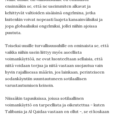
ensinnäkin se, että ne useimmiten alkavat ja
kehittyvät valtioiden sisäisinä ongelmina, jotka
kuitenkin voivat nopeasti laajeta kansainvälisiksi ja
jopa globaalisiksi ongelmiksi, jollei niihin ajoissa
puututa.
Toiseksi uusille turvallisuusuhille on ominaista se, että
vaikka niihin usein liittyy myös aseellista
voimankäyttöä, ne ovat luonteeltaan sellaisia, että
niitä voidaan torjua ja niitä vastaan suojautua vain
hyvin rajallisessa määrin, jos lainkaan, perinteiseen
sodankäyntiin suuntautuneen sotilaallisen
varustautumisen keinoin.
Niissäkin tapauksissa, joissa sotilaallinen
voimankäyttö on tarpeellista ja oikeutettua – kuten
Talibania ja Al Qaidaa vastaan on ollut -, se ei koskaan