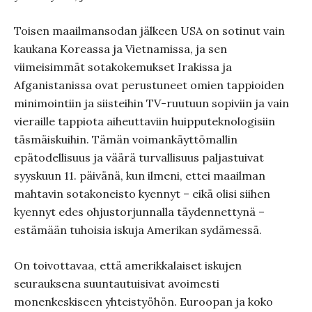
Toisen maailmansodan jälkeen USA on sotinut vain
kaukana Koreassa ja Vietnamissa, ja sen
viimeisimmät sotakokemukset Irakissa ja
Afganistanissa ovat perustuneet omien tappioiden
minimointiin ja siisteihin TV-ruutuun sopiviin ja vain
vieraille tappiota aiheuttaviin huipputeknologisiin
täsmäiskuihin. Tämän voimankäyttömallin
epätodellisuus ja väärä turvallisuus paljastuivat
syyskuun 11. päivänä, kun ilmeni, ettei maailman
mahtavin sotakoneisto kyennyt – eikä olisi siihen
kyennyt edes ohjustorjunnalla täydennettynä –
estämään tuhoisia iskuja Amerikan sydämessä.
On toivottavaa, että amerikkalaiset iskujen
seurauksena suuntautuisivat avoimesti
monenkeskiseen yhteistyöhön. Euroopan ja koko