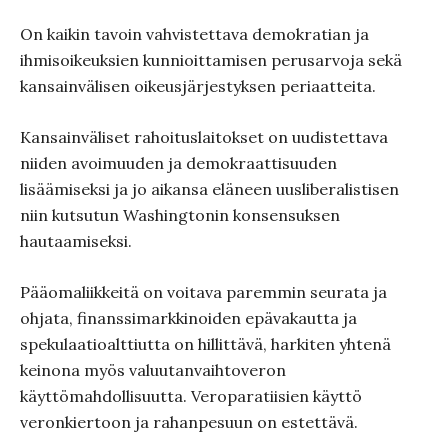
On kaikin tavoin vahvistettava demokratian ja
ihmisoikeuksien kunnioittamisen perusarvoja sekä
kansainvälisen oikeusjärjestyksen periaatteita.
Kansainväliset rahoituslaitokset on uudistettava
niiden avoimuuden ja demokraattisuuden
lisäämiseksi ja jo aikansa eläneen uusliberalistisen
niin kutsutun Washingtonin konsensuksen
hautaamiseksi.
Pääomaliikkeitä on voitava paremmin seurata ja
ohjata, finanssimarkkinoiden epävakautta ja
spekulaatioalttiutta on hillittävä, harkiten yhtenä
keinona myös valuutanvaihtoveron
käyttömahdollisuutta. Veroparatiisien käyttö
veronkiertoon ja rahanpesuun on estettävä.