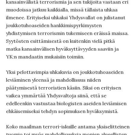
kansainvälistä terrorismia ja sen tukijoita vastaan eri
muodoissa jatkuu kaikkialla, missä tällaista uhkaa
ilmenee. Erityiseksi uhkaksi Yhdysvallat on julistanut
joukkotuhoaseiden hankkimispyrkimysten
yhdistymisen terrorismin tukemiseen eräissä maissa.
Syytösten esittämisestä on kuitenkin vielä pitkä
matka kansainvälisen hyväksyttävyyden saaviin ja
YK:n mandaatin mukaisiin toimiin.
Yksi pelottavimpia uhkakuvia on joukkotuhoaseiden
leviäminen yleensä ja mahdollisuus niiden
päätymisestä terroristien käsiin. Siksi on erityisen
vaikea ymmärtää Yhdysvaltoja siinä, että se
edelleenkin vastustaa biologisten aseiden leviämisen
ehkäisemiseksi tehdyn sopimuksen hyväksymistä.
Koko maailman terrori-iskuille antama yksiselitteinen
tuomio toi myös mahdollisuuksia monien alueellisten