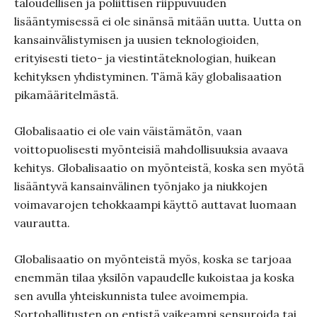
taloudellisen ja poliittisen riippuvuuden
lisääntymisessä ei ole sinänsä mitään uutta. Uutta on
kansainvälistymisen ja uusien teknologioiden,
erityisesti tieto- ja viestintäteknologian, huikean
kehityksen yhdistyminen. Tämä käy globalisaation
pikamääritelmästä.
Globalisaatio ei ole vain väistämätön, vaan
voittopuolisesti myönteisiä mahdollisuuksia avaava
kehitys. Globalisaatio on myönteistä, koska sen myötä
lisääntyvä kansainvälinen työnjako ja niukkojen
voimavarojen tehokkaampi käyttö auttavat luomaan
vaurautta.
Globalisaatio on myönteistä myös, koska se tarjoaa
enemmän tilaa yksilön vapaudelle kukoistaa ja koska
sen avulla yhteiskunnista tulee avoimempia.
Sortohallitusten on entistä vaikeampi sensuroida tai