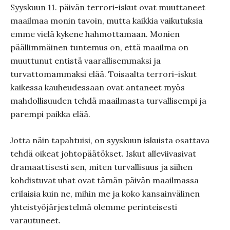
Syyskuun 11. päivän terrori-iskut ovat muuttaneet
maailmaa monin tavoin, mutta kaikkia vaikutuksia
emme vielä kykene hahmottamaan. Monien
päällimmäinen tuntemus on, että maailma on
muuttunut entistä vaarallisemmaksi ja
turvattomammaksi elää. Toisaalta terrori-iskut
kaikessa kauheudessaan ovat antaneet myös
mahdollisuuden tehdä maailmasta turvallisempi ja
parempi paikka elää.
Jotta näin tapahtuisi, on syyskuun iskuista osattava
tehdä oikeat johtopäätökset. Iskut alleviivasivat
dramaattisesti sen, miten turvallisuus ja siihen
kohdistuvat uhat ovat tämän päivän maailmassa
erilaisia kuin ne, mihin me ja koko kansainvälinen
yhteistyöjärjestelmä olemme perinteisesti
varautuneet.