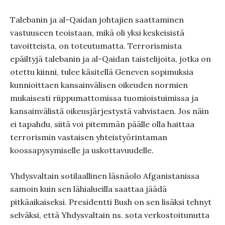
Talebanin ja al-Qaidan johtajien saattaminen
vastuuseen teoistaan, mikä oli yksi keskeisistä
tavoitteista, on toteutumatta. Terrorismista
epäiltyjä talebanin ja al-Qaidan taistelijoita, jotka on
otettu kiinni, tulee käsitellä Geneven sopimuksia
kunnioittaen kansainvälisen oikeuden normien
mukaisesti riippumattomissa tuomioistuimissa ja
kansainvälistä oikeusjärjestystä vahvistaen. Jos näin
ei tapahdu, siitä voi pitemmän päälle olla haittaa
terrorismin vastaisen yhteistyörintaman
koossapysymiselle ja uskottavuudelle.
Yhdysvaltain sotilaallinen läsnäolo Afganistanissa
samoin kuin sen lähialueilla saattaa jäädä
pitkäaikaiseksi. Presidentti Bush on sen lisäksi tehnyt
selväksi, että Yhdysvaltain ns. sota verkostoitunutta