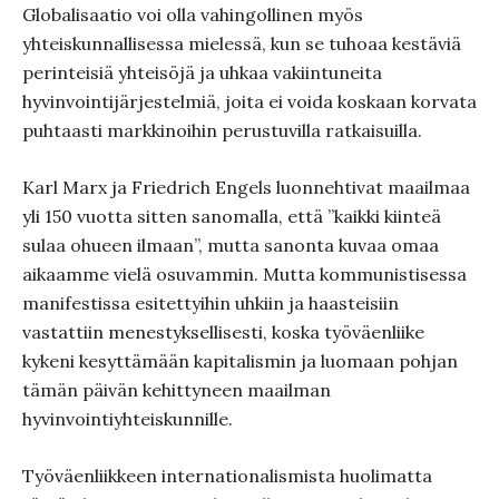
Globalisaatio voi olla vahingollinen myös
yhteiskunnallisessa mielessä, kun se tuhoaa kestäviä
perinteisiä yhteisöjä ja uhkaa vakiintuneita
hyvinvointijärjestelmiä, joita ei voida koskaan korvata
puhtaasti markkinoihin perustuvilla ratkaisuilla.
Karl Marx ja Friedrich Engels luonnehtivat maailmaa
yli 150 vuotta sitten sanomalla, että ”kaikki kiinteä
sulaa ohueen ilmaan”, mutta sanonta kuvaa omaa
aikaamme vielä osuvammin. Mutta kommunistisessa
manifestissa esitettyihin uhkiin ja haasteisiin
vastattiin menestyksellisesti, koska työväenliike
kykeni kesyttämään kapitalismin ja luomaan pohjan
tämän päivän kehittyneen maailman
hyvinvointiyhteiskunnille.
Työväenliikkeen internationalismista huolimatta