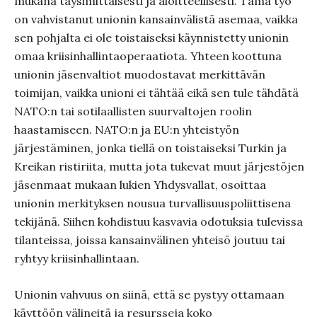
mukana täysimittaisesti ja aloitteellisesti. Tämä työ
on vahvistanut unionin kansainvälistä asemaa, vaikka
sen pohjalta ei ole toistaiseksi käynnistetty unionin
omaa kriisinhallintaoperaatiota. Yhteen koottuna
unionin jäsenvaltiot muodostavat merkittävän
toimijan, vaikka unioni ei tähtää eikä sen tule tähdätä
NATO:n tai sotilaallisten suurvaltojen roolin
haastamiseen. NATO:n ja EU:n yhteistyön
järjestäminen, jonka tiellä on toistaiseksi Turkin ja
Kreikan ristiriita, mutta jota tukevat muut järjestöjen
jäsenmaat mukaan lukien Yhdysvallat, osoittaa
unionin merkityksen nousua turvallisuuspoliittisena
tekijänä. Siihen kohdistuu kasvavia odotuksia tulevissa
tilanteissa, joissa kansainvälinen yhteisö joutuu tai
ryhtyy kriisinhallintaan.
Unionin vahvuus on siinä, että se pystyy ottamaan
käyttöön välineitä ja resursseja koko