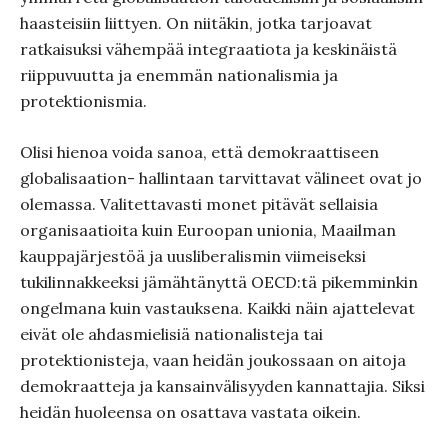
haasteisiin liittyen. On niitäkin, jotka tarjoavat
ratkaisuksi vähempää integraatiota ja keskinäistä
riippuvuutta ja enemmän nationalismia ja
protektionismia.
Olisi hienoa voida sanoa, että demokraattiseen
globalisaation- hallintaan tarvittavat välineet ovat jo
olemassa. Valitettavasti monet pitävät sellaisia
organisaatioita kuin Euroopan unionia, Maailman
kauppajärjestöä ja uusliberalismin viimeiseksi
tukilinnakkeeksi jämähtänyttä OECD:tä pikemminkin
ongelmana kuin vastauksena. Kaikki näin ajattelevat
eivät ole ahdasmielisiä nationalisteja tai
protektionisteja, vaan heidän joukossaan on aitoja
demokraatteja ja kansainvälisyyden kannattajia. Siksi
heidän huoleensa on osattava vastata oikein.