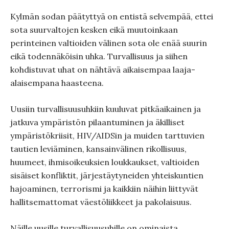
Kylmän sodan päätyttyä on entistä selvempää, ettei
sota suurvaltojen kesken eikä muutoinkaan
perinteinen valtioiden välinen sota ole enää suurin
eikä todennäköisin uhka. Turvallisuus ja siihen
kohdistuvat uhat on nähtävä aikaisempaa laaja-
alaisempana haasteena.
Uusiin turvallisuusuhkiin kuuluvat pitkäaikainen ja
jatkuva ympäristön pilaantuminen ja äkilliset
ympäristökriisit, HIV/AIDSin ja muiden tarttuvien
tautien leviäminen, kansainvälinen rikollisuus,
huumeet, ihmisoikeuksien loukkaukset, valtioiden
sisäiset konfliktit, järjestäytyneiden yhteiskuntien
hajoaminen, terrorismi ja kaikkiin näihin liittyvät
hallitsemattomat väestöliikkeet ja pakolaisuus.
Näille uusille turvallisuusuhille on ominaista