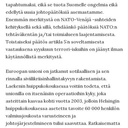
tapahtumaksi, eikä se tuota Suomelle ongelmia eikä
edellytä uusia johtopäätöksiä asemastamme.
Enemmän merkitystä on NATO-Venäjä -suhteiden
kehityksellä sekä sillä, tehdäänkö päätöksiä NATO:n
tehtäväkentän ja/tai toimialueen laajentamisesta.
Toistaiseksi päätös artikla 5:n soveltamisesta
vastauksena syyskuun terrori-iskuihin on jäänyt ilman
käytännöllistä merkitystä.
Euroopan unioni on jatkanut sotilaallisen ja sen
rinnalla siviilikriisinhallintakyvyn rakentamista.
Laekenin huippukokouksessa voitiin todeta, että
unionilla on itsenäisiin operaatioihin kyky, joka
asteittain kasvaa kohti vuotta 2003, jolloin Helsingin
huippukokouksessa asetettu tavoite 60 000 henkilön
valmiusjoukosta varusteineen ja
johtojärjestelmineen tulisi saavuttaa. Ratkaisematta