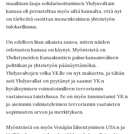
maailman laaja solidarisoituminen Yhdysvaltain
kanssa oli perusteltua myös siltä kannalta, että nyt
on tärkeätä osoittaa monenkeskisen yhteistyön
tuloksellisuus.
On edelleen liian aikaista sanoa, miten näiden
odotusten kanssa on käynyt. Myönteistä on
Yhdistyneiden Kansakuntien paluu kansainvälisen
politiikan ja yhteistyön päänäyttämöksi.
Yhdysvaltojen velka YK:lle on nyt maksettu, ja tähän
asti Yhdysvallat on pyytänyt ja saanut YK:n
hyväksymisen voimatoimilleen terrorismin
vastaisessa taistelussa. Se on myös tunnustanut YK:n
jo aiemmin valmistelemien terrorismin vastaisten
sopimusten arvon ja merkityksen.
Myönteistä on myös Venäjän lähentyminen USA:n ja