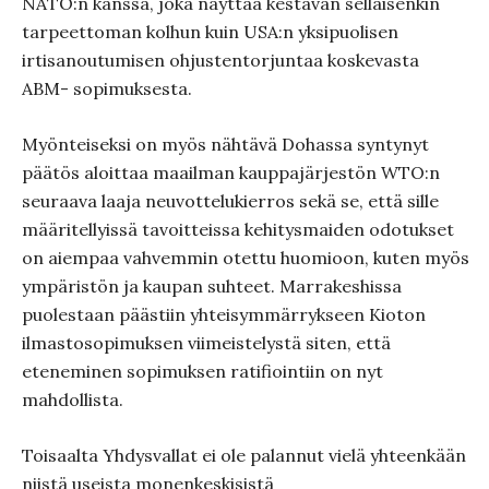
NATO:n kanssa, joka näyttää kestävän sellaisenkin
tarpeettoman kolhun kuin USA:n yksipuolisen
irtisanoutumisen ohjustentorjuntaa koskevasta
ABM- sopimuksesta.
Myönteiseksi on myös nähtävä Dohassa syntynyt
päätös aloittaa maailman kauppajärjestön WTO:n
seuraava laaja neuvottelukierros sekä se, että sille
määritellyissä tavoitteissa kehitysmaiden odotukset
on aiempaa vahvemmin otettu huomioon, kuten myös
ympäristön ja kaupan suhteet. Marrakeshissa
puolestaan päästiin yhteisymmärrykseen Kioton
ilmastosopimuksen viimeistelystä siten, että
eteneminen sopimuksen ratifiointiin on nyt
mahdollista.
Toisaalta Yhdysvallat ei ole palannut vielä yhteenkään
niistä useista monenkeskisistä