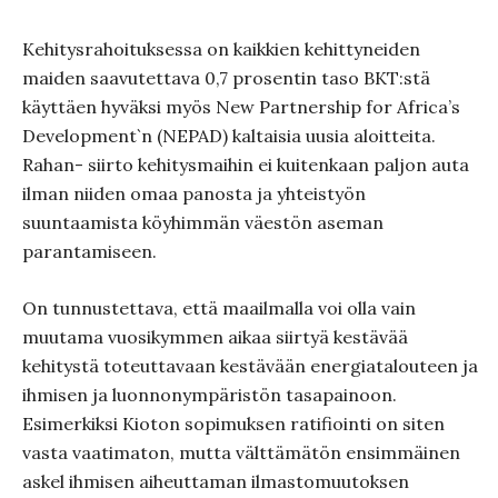
Kehitysrahoituksessa on kaikkien kehittyneiden
maiden saavutettava 0,7 prosentin taso BKT:stä
käyttäen hyväksi myös New Partnership for Africa’s
Development`n (NEPAD) kaltaisia uusia aloitteita.
Rahan- siirto kehitysmaihin ei kuitenkaan paljon auta
ilman niiden omaa panosta ja yhteistyön
suuntaamista köyhimmän väestön aseman
parantamiseen.
On tunnustettava, että maailmalla voi olla vain
muutama vuosikymmen aikaa siirtyä kestävää
kehitystä toteuttavaan kestävään energiatalouteen ja
ihmisen ja luonnonympäristön tasapainoon.
Esimerkiksi Kioton sopimuksen ratifiointi on siten
vasta vaatimaton, mutta välttämätön ensimmäinen
askel ihmisen aiheuttaman ilmastomuutoksen