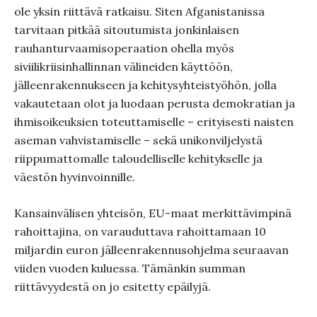
ole yksin riittävä ratkaisu. Siten Afganistanissa
tarvitaan pitkää sitoutumista jonkinlaisen
rauhanturvaamisoperaation ohella myös
siviilikriisinhallinnan välineiden käyttöön,
jälleenrakennukseen ja kehitysyhteistyöhön, jolla
vakautetaan olot ja luodaan perusta demokratian ja
ihmisoikeuksien toteuttamiselle – erityisesti naisten
aseman vahvistamiselle – sekä unikonviljelystä
riippumattomalle taloudelliselle kehitykselle ja
väestön hyvinvoinnille.
Kansainvälisen yhteisön, EU-maat merkittävimpinä
rahoittajina, on varauduttava rahoittamaan 10
miljardin euron jälleenrakennusohjelma seuraavan
viiden vuoden kuluessa. Tämänkin summan
riittävyydestä on jo esitetty epäilyjä.