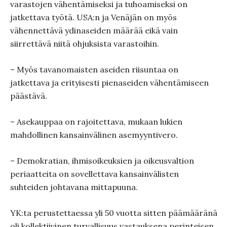
varastojen vähentämiseksi ja tuhoamiseksi on
jatkettava työtä. USA:n ja Venäjän on myös
vähennettävä ydinaseiden määrää eikä vain
siirrettävä niitä ohjuksista varastoihin.
– Myös tavanomaisten aseiden riisuntaa on
jatkettava ja erityisesti pienaseiden vähentämiseen
päästävä.
– Asekauppaa on rajoitettava, mukaan lukien
mahdollinen kansainvälinen asemyyntivero.
– Demokratian, ihmisoikeuksien ja oikeusvaltion
periaatteita on sovellettava kansainvälisten
suhteiden johtavana mittapuuna.
YK:ta perustettaessa yli 50 vuotta sitten päämääränä
oli kollektiivinen turvallisuus vastauksena perinteisen