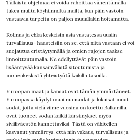
Tällaista ohjelmaa ei voida rahoittaa vähentämällä
tukea muilta köyhimmiltä mailta, kun päin vastoin
vastaavia tarpeita on paljon muuallakin hoitamatta.
Kolmas ja ehkä keskeisin asia vastatessa uusiin
turvallisuus- haasteisiin on se, että niitä vastaan ei voi
suojautua eristäytymällä ja omien rajojen taakse
linnoittautumalla. Ne edellyttävät päin vastoin
lisääntyvää kansainvälistä sitoutumista ja
monenkeskistä yhteistyötä kaikilla tasoilla.
Euroopan maat ja kansat ovat tämän ymmärtäneet.
Euroopassa käydyt maailmansodat ja lukuisat muut
sodat, joita vielä viime vuosina on koettu Balkanilla,
ovat tuoneet sodan kaikki kärsimykset myös
siviiliväestön kannettaviksi. Tästä on vähitellen
kasvanut ymmärrys, että niin vakaus, turvallisuus ja