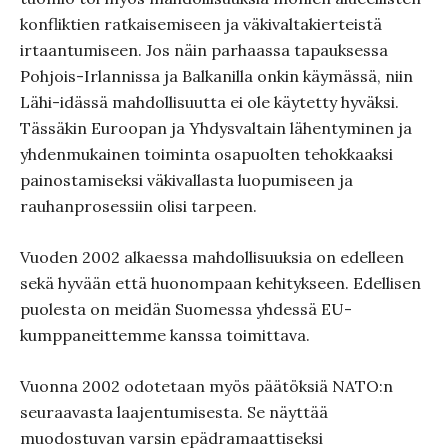
konfliktien ratkaisemiseen ja väkivaltakierteistä
irtaantumiseen. Jos näin parhaassa tapauksessa
Pohjois-Irlannissa ja Balkanilla onkin käymässä, niin
Lähi-idässä mahdollisuutta ei ole käytetty hyväksi.
Tässäkin Euroopan ja Yhdysvaltain lähentyminen ja
yhdenmukainen toiminta osapuolten tehokkaaksi
painostamiseksi väkivallasta luopumiseen ja
rauhanprosessiin olisi tarpeen.
Vuoden 2002 alkaessa mahdollisuuksia on edelleen
sekä hyvään että huonompaan kehitykseen. Edellisen
puolesta on meidän Suomessa yhdessä EU-
kumppaneittemme kanssa toimittava.
Vuonna 2002 odotetaan myös päätöksiä NATO:n
seuraavasta laajentumisesta. Se näyttää
muodostuvan varsin epädramaattiseksi