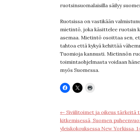
ruotsinsuomalaisilla säilyy suome
Ruotsissa on vastikään valmistunut
mietintö, joka käsittelee ruotsin 
asemaa. Mietintö osoittaa sen, et
tahtoa että kykyä kehittää vähem
Tuomioja kannusti. Mietinnön ruo
toimintaohjelmasta voidaan hän
myös Suomessa.
← Siviilitoimet ja oikeus tärkeitä
kitkemisessä, Suomen puheenvuo
yleiskokouksessa New Yorkissa, 1