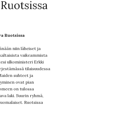
 Ruotsissa
va Ruotsissa
nään niin läheiset ja
kaltaisista vaikeammista
tesi ulkoministeri Erkki
rjestämässä tilaisuudessa
Maiden suhteet ja
äyminen ovat pian
uomeen on tulossa
va laki. Suurin ryhmä,
nsuomalaiset. Ruotsissa