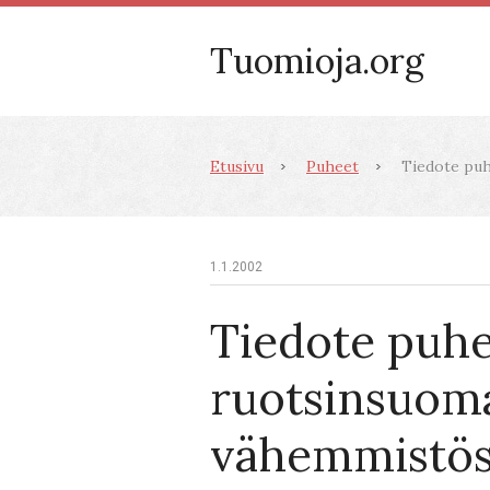
Tuomioja.org
Etusivu
Puheet
Tiedote puh
1.1.2002
Tiedote puhe
ruotsinsuoma
vähemmistös