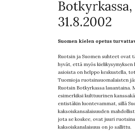
Botkyrkassa,
31.8.2002
Suomen kielen opetus turvatta
Ruotsin ja Suomen suhteet ovat tä
hyvät, että myös kielikysymyksen 
asioista on helppo keskustella, to
Tuomioja ruotsinsuomalaisten jä
Ruotsin Botkyrkassa lauantaina. 
esimerkiksi kulttuurinen kanssak
entistäkin luontevammat, sillä S
kaksoiskansalaisuuden mahdollista
jota se koskee, ovat juuri ruotsi
kaksoiskanslaisuus on jo sallittu.