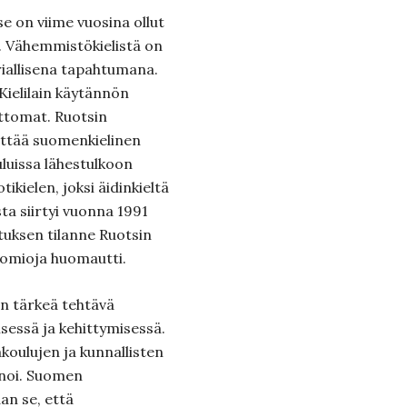
 se on viime vuosina ollut
ä. Vähemmistökielistä on
oriallisena tapahtumana.
Kielilain käytännön
attomat. Ruotsin
 ettää suomenkielinen
uluissa lähestulkoon
ikielen, joksi äidinkieltä
ta siirtyi vuonna 1991
tuksen tilanne Ruotsin
uomioja huomautti.
on tärkeä tehtävä
sessä ja kehittymisessä.
akoulujen ja kunnallisten
anoi. Suomen
an se, että