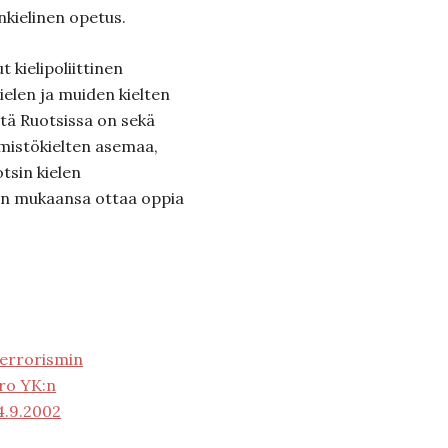
nkielinen opetus.
 kielipoliittinen
kielen ja muiden kielten
tä Ruotsissa on sekä
mistökielten asemaa,
tsin kielen
en mukaansa ottaa oppia
 terrorismin
ro YK:n
4.9.2002