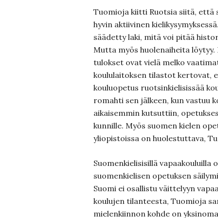
Tuomioja kiitti Ruotsia siitä, että
hyvin aktiivinen kielikysymyksess
säädetty laki, mitä voi pitää hist
Mutta myös huolenaiheita löytyy. 
tulokset ovat vielä melko vaatim
koululaitoksen tilastot kertovat,
kouluopetus ruotsinkielisissää ko
romahti sen jälkeen, kun vastuu kot
aikaisemmin kutsuttiin, opetukses
kunnille. Myös suomen kielen ope
yliopistoissa on huolestuttava, T
Suomenkielisisillä vapaakouluilla 
suomenkielisen opetuksen säilymi
Suomi ei osallistu väittelyyn vapa
koulujen tilanteesta, Tuomioja s
mielenkiinnon kohde on yksinoma