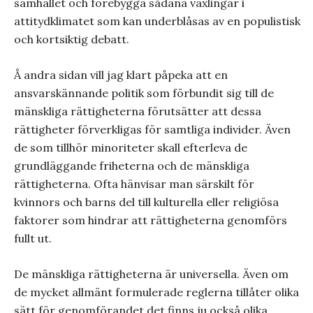
samhället och förebygga sådana växlingar i
attitydklimatet som kan underblåsas av en populistisk
och kortsiktig debatt.
Å andra sidan vill jag klart påpeka att en
ansvarskännande politik som förbundit sig till de
mänskliga rättigheterna förutsätter att dessa
rättigheter förverkligas för samtliga individer. Även
de som tillhör minoriteter skall efterleva de
grundläggande friheterna och de mänskliga
rättigheterna. Ofta hänvisar man särskilt för
kvinnors och barns del till kulturella eller religiösa
faktorer som hindrar att rättigheterna genomförs
fullt ut.
De mänskliga rättigheterna är universella. Även om
de mycket allmänt formulerade reglerna tillåter olika
sätt för genomförandet det finns ju också olika