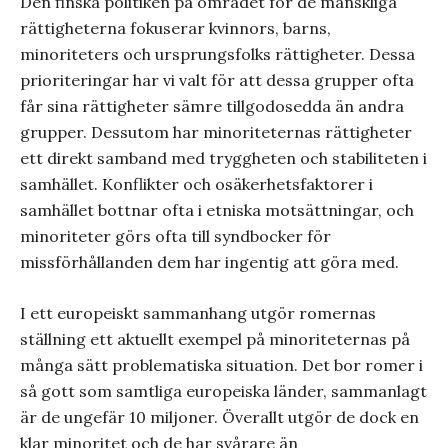
Den finska politiken på området för de mänskliga
rättigheterna fokuserar kvinnors, barns,
minoriteters och ursprungsfolks rättigheter. Dessa
prioriteringar har vi valt för att dessa grupper ofta
får sina rättigheter sämre tillgodosedda än andra
grupper. Dessutom har minoriteternas rättigheter
ett direkt samband med tryggheten och stabiliteten i
samhället. Konflikter och osäkerhetsfaktorer i
samhället bottnar ofta i etniska motsättningar, och
minoriteter görs ofta till syndbocker för
missförhållanden dem har ingentig att göra med.
I ett europeiskt sammanhang utgör romernas
ställning ett aktuellt exempel på minoriteternas på
många sätt problematiska situation. Det bor romer i
så gott som samtliga europeiska länder, sammanlagt
är de ungefär 10 miljoner. Överallt utgör de dock en
klar minoritet och de har svårare än