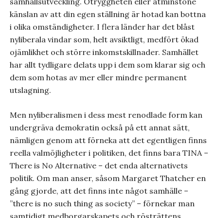
samhällsutveckling. Otryggheten eller åtminstone
känslan av att din egen ställning är hotad kan bottna
i olika omständigheter. I flera länder har det blåst
nyliberala vindar som, helt avsiktligt, medfört ökad
ojämlikhet och större inkomstskillnader. Samhället
har allt tydligare delats upp i dem som klarar sig och
dem som hotas av mer eller mindre permanent
utslagning.
Men nyliberalismen i dess mest renodlade form kan
undergräva demokratin också på ett annat sätt,
nämligen genom att förneka att det egentligen finns
reella valmöjligheter i politiken, det finns bara TINA –
There is No Alternative – det enda alternativets
politik. Om man anser, såsom Margaret Thatcher en
gång gjorde, att det finns inte något samhälle –
”there is no such thing as society” – förnekar man
samtidigt medborgarskapets och rösträttens