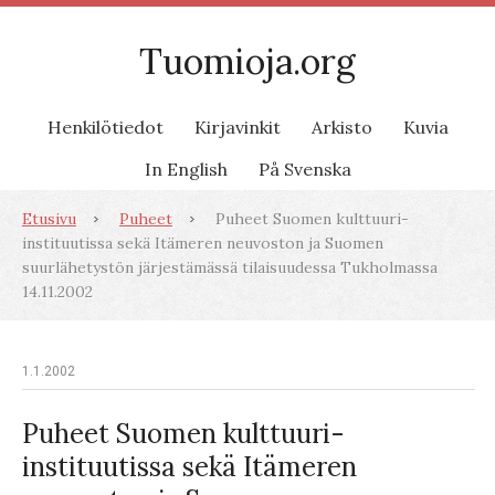
Tuomioja.org
Henkilötiedot
Kirjavinkit
Arkisto
Kuvia
In English
På Svenska
Etusivu
Puheet
Puheet Suomen kulttuuri-
instituutissa sekä Itämeren neuvoston ja Suomen
suurlähetystön järjestämässä tilaisuudessa Tukholmassa
14.11.2002
1.1.2002
Puheet Suomen kulttuuri-
instituutissa sekä Itämeren