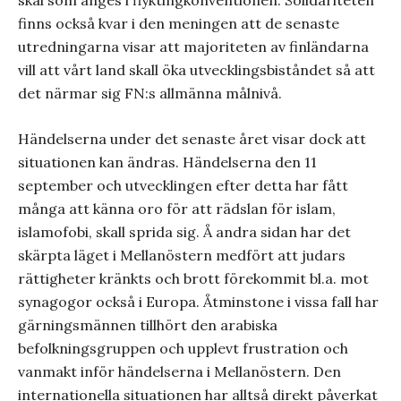
skäl som anges i flyktingkonventionen. Solidariteten
finns också kvar i den meningen att de senaste
utredningarna visar att majoriteten av finländarna
vill att vårt land skall öka utvecklingsbiståndet så att
det närmar sig FN:s allmänna målnivå.
Händelserna under det senaste året visar dock att
situationen kan ändras. Händelserna den 11
september och utvecklingen efter detta har fått
många att känna oro för att rädslan för islam,
islamofobi, skall sprida sig. Å andra sidan har det
skärpta läget i Mellanöstern medfört att judars
rättigheter kränkts och brott förekommit bl.a. mot
synagogor också i Europa. Åtminstone i vissa fall har
gärningsmännen tillhört den arabiska
befolkningsgruppen och upplevt frustration och
vanmakt inför händelserna i Mellanöstern. Den
internationella situationen har alltså direkt påverkat