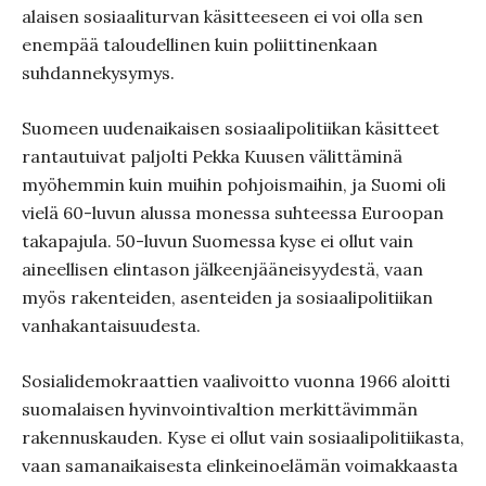
alaisen sosiaaliturvan käsitteeseen ei voi olla sen
enempää taloudellinen kuin poliittinenkaan
suhdannekysymys.
Suomeen uudenaikaisen sosiaalipolitiikan käsitteet
rantautuivat paljolti Pekka Kuusen välittäminä
myöhemmin kuin muihin pohjoismaihin, ja Suomi oli
vielä 60-luvun alussa monessa suhteessa Euroopan
takapajula. 50-luvun Suomessa kyse ei ollut vain
aineellisen elintason jälkeenjääneisyydestä, vaan
myös rakenteiden, asenteiden ja sosiaalipolitiikan
vanhakantaisuudesta.
Sosialidemokraattien vaalivoitto vuonna 1966 aloitti
suomalaisen hyvinvointivaltion merkittävimmän
rakennuskauden. Kyse ei ollut vain sosiaalipolitiikasta,
vaan samanaikaisesta elinkeinoelämän voimakkaasta