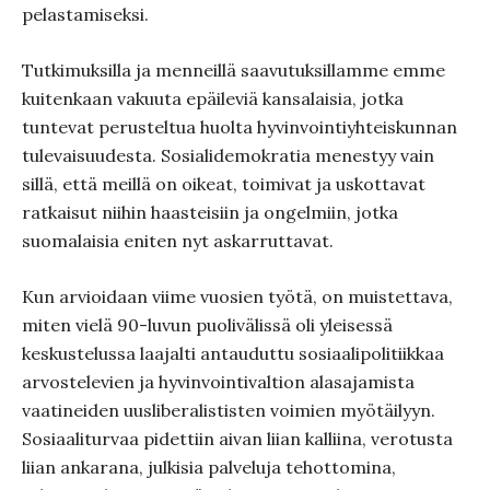
pelastamiseksi.
Tutkimuksilla ja menneillä saavutuksillamme emme
kuitenkaan vakuuta epäileviä kansalaisia, jotka
tuntevat perusteltua huolta hyvinvointiyhteiskunnan
tulevaisuudesta. Sosialidemokratia menestyy vain
sillä, että meillä on oikeat, toimivat ja uskottavat
ratkaisut niihin haasteisiin ja ongelmiin, jotka
suomalaisia eniten nyt askarruttavat.
Kun arvioidaan viime vuosien työtä, on muistettava,
miten vielä 90-luvun puolivälissä oli yleisessä
keskustelussa laajalti antauduttu sosiaalipolitiikkaa
arvostelevien ja hyvinvointivaltion alasajamista
vaatineiden uusliberalististen voimien myötäilyyn.
Sosiaaliturvaa pidettiin aivan liian kalliina, verotusta
liian ankarana, julkisia palveluja tehottomina,