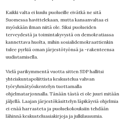
Kaikki valta ei kuulu puolueille eivätkä ne sitä
Suomessa havittelekaan, mutta kansanvaltaa ei
myöskään ilman niitä ole. Siksi puolueiden
terveydestä ja toimintakyvystä on demokratiassa
kannettava huolta, mihin sosialidemokraattienkin
tulee pyrkiä oman järjestötyönsä ja -rakenteensa
uudistamisella.
Vielä parikymmentä vuotta sitten SDP hallitsi
yhteiskuntapoliittista keskustelua vahvan
työryhmätyöskentelyn tuottamalla
ohjelmatarjonnalla. Tänään tästä ei ole juuri mitään
jäljellä. Laajan järjestökäsittelyn läpikäyviä ohjelmia
ei enää harrasteta ja puoluekokouksiin tehdään
lähinnä keskusteluasiakirjoja ja julkilausumia.