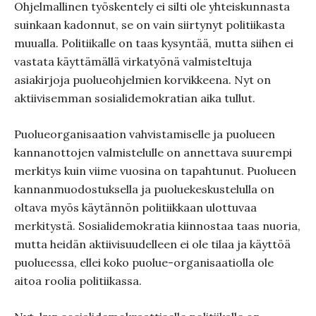
Ohjelmallinen työskentely ei silti ole yhteiskunnasta
suinkaan kadonnut, se on vain siirtynyt politiikasta
muualla. Politiikalle on taas kysyntää, mutta siihen ei
vastata käyttämällä virkatyönä valmisteltuja
asiakirjoja puolueohjelmien korvikkeena. Nyt on
aktiivisemman sosialidemokratian aika tullut.
Puolueorganisaation vahvistamiselle ja puolueen
kannanottojen valmistelulle on annettava suurempi
merkitys kuin viime vuosina on tapahtunut. Puolueen
kannanmuodostuksella ja puoluekeskustelulla on
oltava myös käytännön politiikkaan ulottuvaa
merkitystä. Sosialidemokratia kiinnostaa taas nuoria,
mutta heidän aktiivisuudelleen ei ole tilaa ja käyttöä
puolueessa, ellei koko puolue-organisaatiolla ole
aitoa roolia politiikassa.