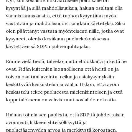
Nyt, kun sosialidemokraattiselle politiikalle on
kysyntää ja sillä mahdollisuuksia, haluan osaltani olla
varmistamassa sitä, että tuohon kysyntään myös
vastataan ja mahdollisuudet saadaan käytetyksi. Siksi
olen päättänyt vastata myönteisesti niille, jotka ovat
kysyneet, olenko kesäkuun puoluekokouksessa
käytettävissä SDP:n puheenjohtajaksi.
Emme vielä tiedä, tuleeko muita ehdokkaita ja keitä he
ovat. Pidän kuitenkin luonnollisena että heitä on ja
toivon osaltani avointa, reilua ja asiakysymyksiin
keskittyvää keskustelua ja vaalia. Uskon, että avoin
keskustelu tekee puolueesta mielenkiintoisen ja että
lopputuloksena on vahvistunut sosialidemokratia.
Haluan toimia sen puolesta, että SDP:tä johdettaisiin
avoimesti, liikkeen yhteisöllisyyttä ja
puoluejäsenyyden arvoa ja merkitystä korostaen.