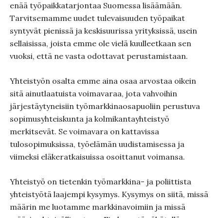
enää työpaikkatarjontaa Suomessa lisäämään.
Tarvitsemamme uudet tulevaisuuden työpaikat
syntyvät pienissä ja keskisuurissa yrityksissä, usein
sellaisissa, joista emme ole vielä kuulleetkaan sen
vuoksi, että ne vasta odottavat perustamistaan.
Yhteistyön osalta emme aina osaa arvostaa oikein
sitä ainutlaatuista voimavaraa, jota vahvoihin
järjestäytyneisiin työmarkkinaosapuoliin perustuva
sopimusyhteiskunta ja kolmikantayhteistyö
merkitsevät. Se voimavara on kattavissa
tulosopimuksissa, työelämän uudistamisessa ja
viimeksi eläkeratkaisuissa osoittanut voimansa.
Yhteistyö on tietenkin työmarkkina- ja poliittista
yhteistyötä laajempi kysymys. Kysymys on siitä, missä
määrin me luotamme markkinavoimiin ja missä