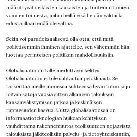
määrittyvät sellaisten kaukaisten ja tuntemattomien
voimien toimesta, joihin heillä eikä heidän valituilla
edustajillaan enää ole valtaa.
Sekin voi paradoksaalisesti olla otta, että mitä
poliittisemmin ihminen ajattelee, sen vähemmän hän
luottaa perinteisen politiikan mahdollisuuksiin.
Globalisaatio on tälle merkittävin selitys.
Globalisaatioon ei tule suhtautua pelokkaasti. Se
tarkoittaa meille monessa suhteessa hyvin tutun ja jo
joitain satoja vuosia sitten alkaneen talouksen
kansainvälistymisen jatkoa ja keskinäisen
riippuvuuden kasvua. Uutta globalisaatiossa on
informaatioteknologian huikean kehityksen
vauhdittama rakennemuutos teollisuuteen nojaavista
talouksista jälkiteollisiin palvelu- ja tietoyhteiskuntiin,