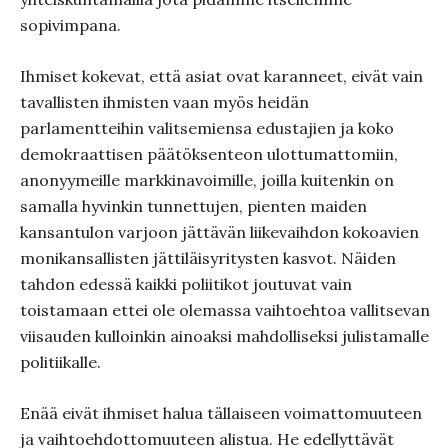
sopivimpana.
Ihmiset kokevat, että asiat ovat karanneet, eivät vain
tavallisten ihmisten vaan myös heidän
parlamentteihin valitsemiensa edustajien ja koko
demokraattisen päätöksenteon ulottumattomiin,
anonyymeille markkinavoimille, joilla kuitenkin on
samalla hyvinkin tunnettujen, pienten maiden
kansantulon varjoon jättävän liikevaihdon kokoavien
monikansallisten jättiläisyritysten kasvot. Näiden
tahdon edessä kaikki poliitikot joutuvat vain
toistamaan ettei ole olemassa vaihtoehtoa vallitsevan
viisauden kulloinkin ainoaksi mahdolliseksi julistamalle
politiikalle.
Enää eivät ihmiset halua tällaiseen voimattomuuteen
ja vaihtoehdottomuuteen alistua. He edellyttävät