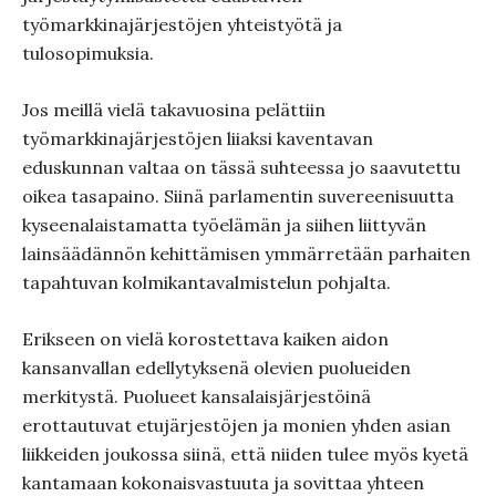
työmarkkinajärjestöjen yhteistyötä ja
tulosopimuksia.
Jos meillä vielä takavuosina pelättiin
työmarkkinajärjestöjen liiaksi kaventavan
eduskunnan valtaa on tässä suhteessa jo saavutettu
oikea tasapaino. Siinä parlamentin suvereenisuutta
kyseenalaistamatta työelämän ja siihen liittyvän
lainsäädännön kehittämisen ymmärretään parhaiten
tapahtuvan kolmikantavalmistelun pohjalta.
Erikseen on vielä korostettava kaiken aidon
kansanvallan edellytyksenä olevien puolueiden
merkitystä. Puolueet kansalaisjärjestöinä
erottautuvat etujärjestöjen ja monien yhden asian
liikkeiden joukossa siinä, että niiden tulee myös kyetä
kantamaan kokonaisvastuuta ja sovittaa yhteen