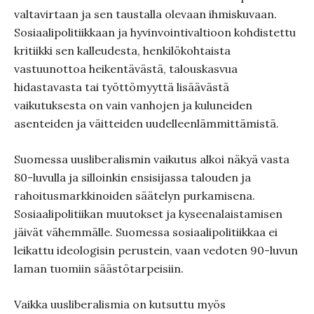
valtavirtaan ja sen taustalla olevaan ihmiskuvaan.
Sosiaalipolitiikkaan ja hyvinvointivaltioon kohdistettu
kritiikki sen kalleudesta, henkilökohtaista
vastuunottoa heikentävästä, talouskasvua
hidastavasta tai työttömyyttä lisäävästä
vaikutuksesta on vain vanhojen ja kuluneiden
asenteiden ja väitteiden uudelleenlämmittämistä.
Suomessa uusliberalismin vaikutus alkoi näkyä vasta
80-luvulla ja silloinkin ensisijassa talouden ja
rahoitusmarkkinoiden säätelyn purkamisena.
Sosiaalipolitiikan muutokset ja kyseenalaistamisen
jäivät vähemmälle. Suomessa sosiaalipolitiikkaa ei
leikattu ideologisin perustein, vaan vedoten 90-luvun
laman tuomiin säästötarpeisiin.
Vaikka uusliberalismia on kutsuttu myös