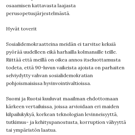
osaamisen kattavasta laajasta
perusopetusjärjestelmästä.
Hyvät toverit
Sosialidemokraatteina meidän ei tarvitse keksiä
pyörää uudelleen eikä harhailla kolmansille teille.
Riittää että meillä on oikea annos itseluottamusta
todeta, että 90-luvun vaikeista ajoista on parhaiten
selviydytty vahvan sosialidemokratian
pohjoismaisissa hyvinvointivaltioissa.
Suomi ja Ruotsi kuuluvat maailman ehdottomaan
kärkeen vertailuissa, joissa arvioidaan eri maiden
kilpailukykyä, korkean teknologian levinneisyyttä,
tutkimus- ja kehityspanostusta, korruption vähyyttä
tai ympäristön laatua.