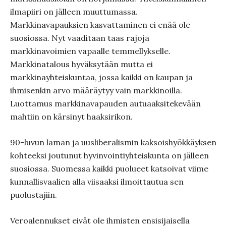
ilmapiiri on jälleen muuttumassa.
Markkinavapauksien kasvattaminen ei enää ole
suosiossa. Nyt vaaditaan taas rajoja
markkinavoimien vapaalle temmellykselle.
Markkinatalous hyväksytään mutta ei
markkinayhteiskuntaa, jossa kaikki on kaupan ja
ihmisenkin arvo määräytyy vain markkinoilla.
Luottamus markkinavapauden autuaaksitekevään
mahtiin on kärsinyt haaksirikon.
90-luvun laman ja uusliberalismin kaksoishyökkäyksen
kohteeksi joutunut hyvinvointiyhteiskunta on jälleen
suosiossa. Suomessa kaikki puolueet katsoivat viime
kunnallisvaalien alla viisaaksi ilmoittautua sen
puolustajiin.
Veroalennukset eivät ole ihmisten ensisijaisella