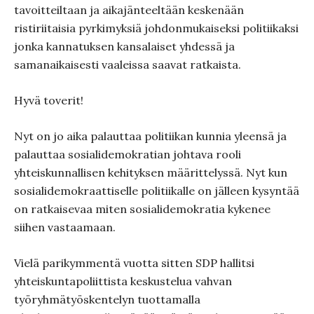
tavoitteiltaan ja aikajänteeltään keskenään
ristiriitaisia pyrkimyksiä johdonmukaiseksi politiikaksi
jonka kannatuksen kansalaiset yhdessä ja
samanaikaisesti vaaleissa saavat ratkaista.
Hyvä toverit!
Nyt on jo aika palauttaa politiikan kunnia yleensä ja
palauttaa sosialidemokratian johtava rooli
yhteiskunnallisen kehityksen määrittelyssä. Nyt kun
sosialidemokraattiselle politiikalle on jälleen kysyntää
on ratkaisevaa miten sosialidemokratia kykenee
siihen vastaamaan.
Vielä parikymmentä vuotta sitten SDP hallitsi
yhteiskuntapoliittista keskustelua vahvan
työryhmätyöskentelyn tuottamalla