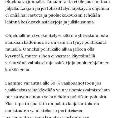
ohjelmatarjonnalla. Tänään tästä ei ole juuri mitään
jäljellä. Laajan järjestökäsittelyn läpikäyviä ohjelmia
ei enää harrasteta ja puoluekokouksiin tehdään
lähinnä keskusteluasiakirjoja ja julkilausumia.
Ohjelmallinen työskentely ei silti ole yhteiskunnasta
suinkaan kadonnut, se on vain siirtynyt politiikasta
muualla. Onneksi politiikalle alkaa jälleen olla
kysyntää, mutta siihen ei vastata käyttämällä
virkatyönä valmisteltuja asiakirjoja puolueohjelmien
korvikkeena.
Saamme varautua alle 50 % vaaliosanottoon jos
vaalikeskustelua käydään vain virkamiesvalmisteluun
perustuvan ainoan vaihtoehdon politiikan pohjalta.
Yksi tapa torjua tätä on palata laajakantoisten
uudistusten valmistelussa perinteiseen
parlamentaariseen komiteatyöskentelyyn.