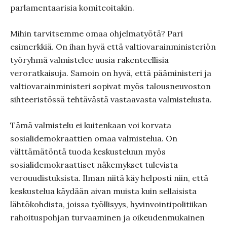
parlamentaarisia komiteoitakin.
Mihin tarvitsemme omaa ohjelmatyötä? Pari
esimerkkiä. On ihan hyvä että valtiovarainministeriön
työryhmä valmistelee uusia rakenteellisia
veroratkaisuja. Samoin on hyvä, että pääministeri ja
valtiovarainministeri sopivat myös talousneuvoston
sihteeristössä tehtävästä vastaavasta valmistelusta.
Tämä valmistelu ei kuitenkaan voi korvata
sosialidemokraattien omaa valmistelua. On
välttämätöntä tuoda keskusteluun myös
sosialidemokraattiset näkemykset tulevista
verouudistuksista. Ilman niitä käy helposti niin, että
keskustelua käydään aivan muista kuin sellaisista
lähtökohdista, joissa työllisyys, hyvinvointipolitiikan
rahoituspohjan turvaaminen ja oikeudenmukainen