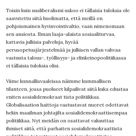
Toisin kuin uusliberalismi uskoo ei tällaisia tuloksia ole
saavutettu siitä huolimatta, että meillä on
pohjoismainen hyvinvointivaltio, vaan nimenomaan
sen ansiosta. Ilman laaja-alaista sosiaaliturvaa,
kattavia julkisia palveluja, hyvää
perusopetusjärjestelmää ja julkisen vallan vahvaa
vastuuta talous-, työllisyys- ja elinkeinopoolitiikassa
ei tällaisia tuloksia olisi.
Viime kunnallisvaaleissa näimme kummallisen
tilanteen, jossa puolueet kilpailivat siitä kuka edustaa
eniten sosialidemokraat tista politiikkaa.
Globalisaation haittoja vastustavat nuoret odottavat
hekin maailman johtajilta sosialidemokraattisempaa
politiikkaa. Nyt meidän on osattavat vakuuttaa
ihmiset siitä, että parhaiten sosialidemokraattista