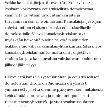
Vaikka kansalaisjärjestöt ovat tärkeitä eivät ne
koskaan voi korvata edustuksellista demokratiaa,
vaan niitä tarvitaan täydentämään sitä ja
turvaamaan sen elinvoimaisuus. Kansalaisjärjestöjen
vahvistuminen ei siten ole uhka edustukselliselle
demokratialle. Vahva kansalaisyhteiskunta ei
myöskään heikennä puolueita, eikä puolueiden
heikkous tue vahvaa kansalaisyhteiskuntaa. Siksi myös
kansalaisyhteiskunnan kannalta olisi rohjettava
vihdoin korjata kansanvaltaa vahvistavan puoluetuen
jälkeenjääneisyys.
Uskon että kansalaisyhteiskunnan ja edustuksellisen
demokratian yhteys on Suomessa on yleisesti
ymmärretty ja että olemme pystyneet sen mukaisesti
kehittämään luontevan ja molemminpuolisesti
rikastuttavan yhteistyö- ja vuorovaikutussuhteen