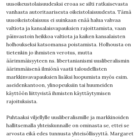
uusoikeustolaisuudesksi eroaa se silti ratkaisevasta
vanhasta autoritaarisesta oikeistolaisuudesta. Tämä
uusoikeistolaisuus ei suinkaan enää halua vahvaa
valtiota ja kansalaisvapauksien rajoittamista, vaan
päinvastoin heikkoa valtiota ja kaiken kansalaisten
holhoukseksi katsomansa poistamista. Holhousta on
tietenkin jo ihmisten verotus, mutta
äärimmäisyyteen ns. libertanianismi uusliberalismin
äärimmäisenä ilmiönä vaatii taloudellisten
markkinvavapauksien lisäksi luopumista myös esim.
aseidenkantoon, ylinopeuksiin tai huumeiden
käyttöön liittyvistä ihmisten käyttäytymisen
rajoituksista.
Puhtaaksi viljellylle uusliberalismille ja markkinoiden
hallitsemalla yhteiskunnalle on ominasta se, ettei se
arvosta eikä edes tunnusta yhteisöllisyyttä. Margaret