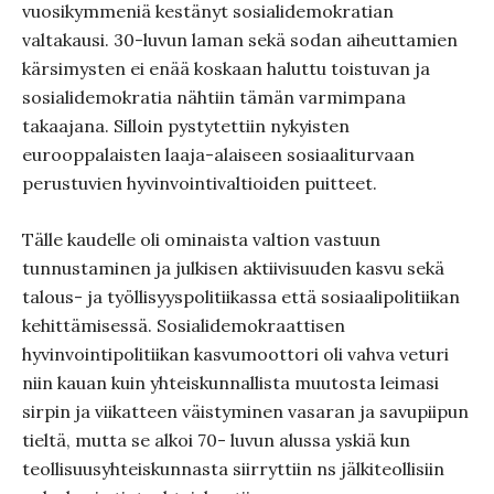
vuosikymmeniä kestänyt sosialidemokratian
valtakausi. 30-luvun laman sekä sodan aiheuttamien
kärsimysten ei enää koskaan haluttu toistuvan ja
sosialidemokratia nähtiin tämän varmimpana
takaajana. Silloin pystytettiin nykyisten
eurooppalaisten laaja-alaiseen sosiaaliturvaan
perustuvien hyvinvointivaltioiden puitteet.
Tälle kaudelle oli ominaista valtion vastuun
tunnustaminen ja julkisen aktiivisuuden kasvu sekä
talous- ja työllisyyspolitiikassa että sosiaalipolitiikan
kehittämisessä. Sosialidemokraattisen
hyvinvointipolitiikan kasvumoottori oli vahva veturi
niin kauan kuin yhteiskunnallista muutosta leimasi
sirpin ja viikatteen väistyminen vasaran ja savupiipun
tieltä, mutta se alkoi 70- luvun alussa yskiä kun
teollisuusyhteiskunnasta siirryttiin ns jälkiteollisiin