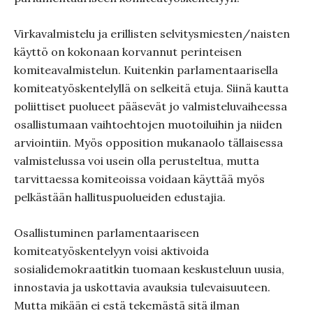
Virkavalmistelu ja erillisten selvitysmiesten/naisten
käyttö on kokonaan korvannut perinteisen
komiteavalmistelun. Kuitenkin parlamentaarisella
komiteatyöskentelyllä on selkeitä etuja. Siinä kautta
poliittiset puolueet pääsevät jo valmisteluvaiheessa
osallistumaan vaihtoehtojen muotoiluihin ja niiden
arviointiin. Myös opposition mukanaolo tällaisessa
valmistelussa voi usein olla perusteltua, mutta
tarvittaessa komiteoissa voidaan käyttää myös
pelkästään hallituspuolueiden edustajia.
Osallistuminen parlamentaariseen
komiteatyöskentelyyn voisi aktivoida
sosialidemokraatitkin tuomaan keskusteluun uusia,
innostavia ja uskottavia avauksia tulevaisuuteen.
Mutta mikään ei estä tekemästä sitä ilman