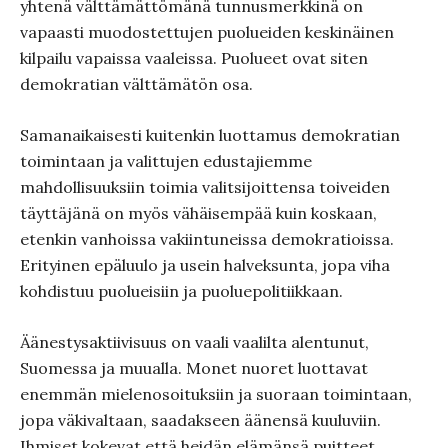
yhtenä välttämättömänä tunnusmerkkinä on
vapaasti muodostettujen puolueiden keskinäinen
kilpailu vapaissa vaaleissa. Puolueet ovat siten
demokratian välttämätön osa.
Samanaikaisesti kuitenkin luottamus demokratian
toimintaan ja valittujen edustajiemme
mahdollisuuksiin toimia valitsijoittensa toiveiden
täyttäjänä on myös vähäisempää kuin koskaan,
etenkin vanhoissa vakiintuneissa demokratioissa.
Erityinen epäluulo ja usein halveksunta, jopa viha
kohdistuu puolueisiin ja puoluepolitiikkaan.
Äänestysaktiivisuus on vaali vaalilta alentunut,
Suomessa ja muualla. Monet nuoret luottavat
enemmän mielenosoituksiin ja suoraan toimintaan,
jopa väkivaltaan, saadakseen äänensä kuuluviin.
Ihmiset kokevat että heidän elämänsä puitteet