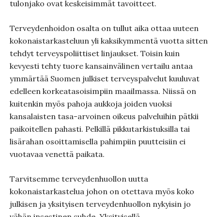
tulonjako ovat keskeisimmät tavoitteet.
Terveydenhoidon osalta on tullut aika ottaa uuteen
kokonaistarkasteluun yli kaksikymmentä vuotta sitten
tehdyt terveyspoliittiset linjaukset. Toisin kuin
kevyesti tehty tuore kansainvälinen vertailu antaa
ymmärtää Suomen julkiset terveyspalvelut kuuluvat
edelleen korkeatasoisimpiin maailmassa. Niissä on
kuitenkin myös pahoja aukkoja joiden vuoksi
kansalaisten tasa-arvoinen oikeus palveluihin pätkii
paikoitellen pahasti. Pelkillä pikkutarkistuksilla tai
lisärahan osoittamisella pahimpiin puutteisiin ei
vuotavaa venettä paikata.
Tarvitsemme terveydenhuollon uutta
kokonaistarkastelua johon on otettava myös koko
julkisen ja yksityisen terveydenhuollon nykyisin jo
vähän insestinen suhde. Yksityisellä