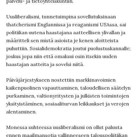
palvelu- ja tietoyhteiskuntiin.
Uusliberalismi, tunnetuimpina sovellutuksinaan
thatcherismi Englannissa ja reaganismi USAssa, sai
politiikan uutena haastajana aatteellisen ylivallan ja
määritteli sen mistä asioista je kenen aloitteista
puhuttiin. Sosialidemokratia joutui puolustuskannalle;
joskus jopa niin että omaksui osin itsekin uuden
haastajan aatteita ja sovelsi niitä.
Päiväjärjestykseen nostettiin markkinavoimien
kaikenpuolinen vapauttaminen, taloudellisen säätelyn
purkaminen, valtionyritysten ja julkisten toimintojen
yksityistäminen, sosiaaliturvan leikkaukset ja verojen
alentaminen.
Monessa suhteessa uusliberalismi on ollut paluuta
ennen maailmansotia vallinneeseen talouspoliitiikan