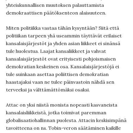
yhteiskunnallisen muutoksen palauttamista
demokraattisen päätöksenteon alaisuuteen.
Miten politiikka vastaa tähän kysyntään? Siitä että
politiikan tarpeen yhä useammin täyttävät erilaiset
kansalaisjärjestöt ja yhden asian liikkeet ei sinänsä
tule huolestua. Laajat kansaliikkeet ja vahvat
kansalaisjärjestöt ovat erityisesti pohjoismaisen
demokratian keskeinen osa. Kansalaisjärjestöjä ei
tule suinkaan asettaa poliittisen demokratian
haastajaksi vaan ne tulee päinvastoin nähdä sen
terveeksi ja välttämättömäksi osaksi.
Attac on yksi niistä monista nopeasti kasvaneista
kansalaisliikkeistä, jotka toimivat paremman
globalisaatiohallinnan puolesta. Attacin keskisimpänä
tavoitteena on ns. Tobin-veron säätäminen kaikille