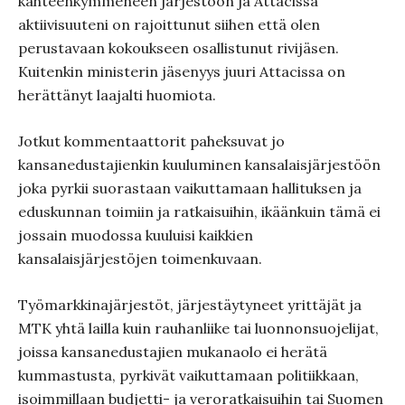
kahteenkymmeneen järjestöön ja Attacissa
aktiivisuuteni on rajoittunut siihen että olen
perustavaan kokoukseen osallistunut rivijäsen.
Kuitenkin ministerin jäsenyys juuri Attacissa on
herättänyt laajalti huomiota.
Jotkut kommentaattorit paheksuvat jo
kansanedustajienkin kuuluminen kansalaisjärjestöön
joka pyrkii suorastaan vaikuttamaan hallituksen ja
eduskunnan toimiin ja ratkaisuihin, ikäänkuin tämä ei
jossain muodossa kuuluisi kaikkien
kansalaisjärjestöjen toimenkuvaan.
Työmarkkinajärjestöt, järjestäytyneet yrittäjät ja
MTK yhtä lailla kuin rauhanliike tai luonnonsuojelijat,
joissa kansanedustajien mukanaolo ei herätä
kummastusta, pyrkivät vaikuttamaan politiikkaan,
isoimmillaan budjetti- ja veroratkaisuihin tai Suomen