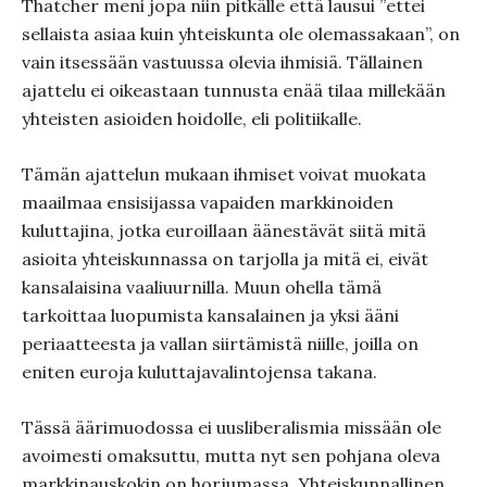
Thatcher meni jopa niin pitkälle että lausui ”ettei
sellaista asiaa kuin yhteiskunta ole olemassakaan”, on
vain itsessään vastuussa olevia ihmisiä. Tällainen
ajattelu ei oikeastaan tunnusta enää tilaa millekään
yhteisten asioiden hoidolle, eli politiikalle.
Tämän ajattelun mukaan ihmiset voivat muokata
maailmaa ensisijassa vapaiden markkinoiden
kuluttajina, jotka euroillaan äänestävät siitä mitä
asioita yhteiskunnassa on tarjolla ja mitä ei, eivät
kansalaisina vaaliuurnilla. Muun ohella tämä
tarkoittaa luopumista kansalainen ja yksi ääni
periaatteesta ja vallan siirtämistä niille, joilla on
eniten euroja kuluttajavalintojensa takana.
Tässä äärimuodossa ei uusliberalismia missään ole
avoimesti omaksuttu, mutta nyt sen pohjana oleva
markkinauskokin on horjumassa. Yhteiskunnallinen