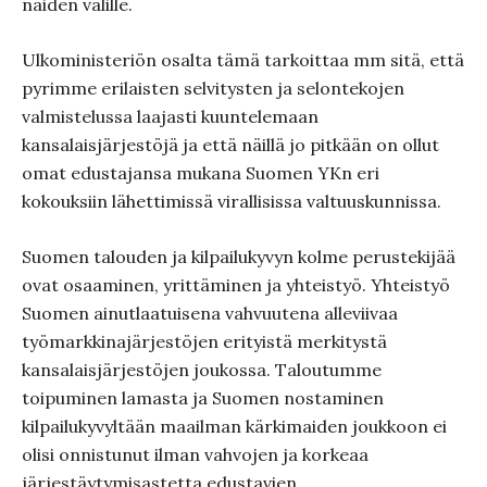
näiden välille.
Ulkoministeriön osalta tämä tarkoittaa mm sitä, että
pyrimme erilaisten selvitysten ja selontekojen
valmistelussa laajasti kuuntelemaan
kansalaisjärjestöjä ja että näillä jo pitkään on ollut
omat edustajansa mukana Suomen YKn eri
kokouksiin lähettimissä virallisissa valtuuskunnissa.
Suomen talouden ja kilpailukyvyn kolme perustekijää
ovat osaaminen, yrittäminen ja yhteistyö. Yhteistyö
Suomen ainutlaatuisena vahvuutena alleviivaa
työmarkkinajärjestöjen erityistä merkitystä
kansalaisjärjestöjen joukossa. Taloutumme
toipuminen lamasta ja Suomen nostaminen
kilpailukyvyltään maailman kärkimaiden joukkoon ei
olisi onnistunut ilman vahvojen ja korkeaa
järjestäytymisastetta edustavien