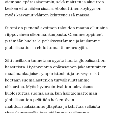
aiempaa epätasaisemmin, sekä maitten ja alueitten
kesken että niiden sisällä. Aboluuttinen köyhyys on
myös kasvanut vähiten kehittyneissä maissa.
Suomi on pienenä avoimen talouden maana ollut aina
riippuvainen ulkomaankaupasta. Olemme oppineet
pitämään huolta kilpailukyvystämme ja kuulumme
globalisaatiossa ehdottomasti menestyjiin.
Silti meilläkin tunnetaan syystä huolta globalisaation
haasteista. Hyvinvoinnin epätasainen jakaantuminen,
maailmanlaajuiset ympäristöuhat ja terveysriskit
koetaan suomalaistenkin turvallisuuttamme
uhkaavina. Myös hyvinvointivaltion tulevaisuus
huolestuttaa suomalaisia, kun hallitsemattoman
globalisaation pelätään heikentävän
mahdollisuuksiamme ylläpitää ja kehittää sellaista
yhteiskuntamallia jota pidämme itsellemme