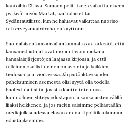
kantoihin EUssa. Samaan poliittiseen vaikuttamiseen
pyrkivät myös Martat, partiolaiset tai
Sydäntautiliitto, kun ne haluavat vaikuttaa nuoriso-
tai terveysmäärärahojen käyttöön.
Suomalaisen kansanvallan kannalta on tärkeätä, että
kansanedustajat ovat monin tavoin mukana
kansalaisjärjestöjen laajassa kirjossa, ja että
tällainen osallistuminen on avointa ja kaikkien
tiedossa ja arvioitavissa. Järjestöaktiivisuuden
paheksumisen asemesta olisi syytä olla todella
huolestunut siitä, jos sitä kautta toteutuva
luonnollinen yhteys edustajien ja kansalaisten välillä
liiaksi heikkenee, ja jos mekin saisimme pelkästäään
mediajulkisuudessa elävän ammattipoliitikkokunnan
edustajiksemme.