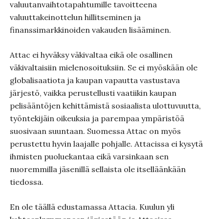
valuutanvaihtotapahtumille tavoitteena
valuuttakeinottelun hillitseminen ja
finanssimarkkinoiden vakauden lisääminen.
Attac ei hyväksy väkivaltaa eikä ole osallinen
väkivaltaisiin mielenosoituksiin. Se ei myöskään ole
globalisaatiota ja kaupan vapautta vastustava
järjestö, vaikka perustellusti vaatiikin kaupan
pelisääntöjen kehittämistä sosiaalista ulottuvuutta,
työntekijäin oikeuksia ja parempaa ympäristöä
suosivaan suuntaan. Suomessa Attac on myös
perustettu hyvin laajalle pohjalle. Attacissa ei kysytä
ihmisten puoluekantaa eikä varsinkaan sen
nuoremmilla jäsenillä sellaista ole itselläänkään
tiedossa.
En ole täällä edustamassa Attacia. Kuulun yli