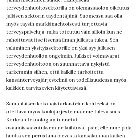
terveydenhuoltosektorilla on olemassaolon oikeutus
julkisen sektorin täydentäjänä. Suomessa saa olla
myös täysin markkinaehtoisesti tarjottavia
terveyspalveluja, mikä toteutuu vain silloin kun ne
rahoittavat itse itsensä ilman julkista tukea. Sen
valuminen yksityissektorille on yksi syy julkisen
terveydenhuollon ongelmiin. Julkiset voimavarat
terveydenhuoltoon on suunnattava nykyistä
tarkemmin siihen, että kaikille tarkoitettu
kansanterveysjärjestelmä on todellisuudessa myös
kaikkien tarvitsevien käytettävissä.
Samanlaisen kokonaistarkastelun kohteeksi on
otettava myös koulujärjestelmämme tulevaisuus.
Korkean teknologian tunnetut
osaamissaavutuksemme kuihtuvat pian, ellemme pidä
huolta sen perustana olevasta kansakunnan kaiken