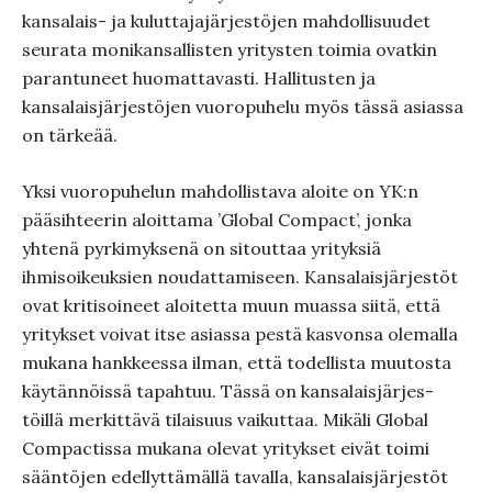
kansalais- ja kuluttajajärjestöjen mahdollisuudet
seurata monikansallisten yritysten toimia ovatkin
parantuneet huomattavasti. Hallitusten ja
kansalaisjärjestöjen vuoropuhelu myös tässä asiassa
on tärkeää.
Yksi vuoropuhelun mahdollistava aloite on YK:n
pääsihteerin aloittama ’Global Compact’, jonka
yhtenä pyrkimyksenä on sitouttaa yrityksiä
ihmisoikeuksien noudattamiseen. Kansalaisjärjestöt
ovat kritisoineet aloitetta muun muassa siitä, että
yritykset voivat itse asiassa pestä kasvonsa olemalla
mukana hankkeessa ilman, että todellista muutosta
käytännöissä tapahtuu. Tässä on kansalaisjärjes-
töillä merkittävä tilaisuus vaikuttaa. Mikäli Global
Compactissa mukana olevat yritykset eivät toimi
sääntöjen edellyttämällä tavalla, kansalaisjärjestöt