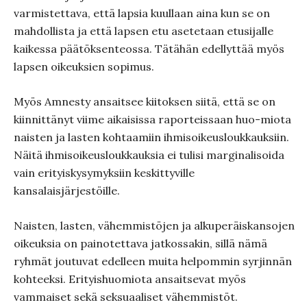
varmistettava, että lapsia kuullaan aina kun se on
mahdollista ja että lapsen etu asetetaan etusijalle
kaikessa päätöksenteossa. Tätähän edellyttää myös
lapsen oikeuksien sopimus.
Myös Amnesty ansaitsee kiitoksen siitä, että se on
kiinnittänyt viime aikaisissa raporteissaan huo-miota
naisten ja lasten kohtaamiin ihmisoikeusloukkauksiin.
Näitä ihmisoikeusloukkauksia ei tulisi marginalisoida
vain erityiskysymyksiin keskittyville
kansalaisjärjestöille.
Naisten, lasten, vähemmistöjen ja alkuperäiskansojen
oikeuksia on painotettava jatkossakin, sillä nämä
ryhmät joutuvat edelleen muita helpommin syrjinnän
kohteeksi. Erityishuomiota ansaitsevat myös
vammaiset sekä seksuaaliset vähemmistöt.