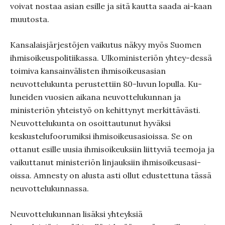
voivat nostaa asian esille ja sitä kautta saada ai-kaan
muutosta.
Kansalaisjärjestöjen vaikutus näkyy myös Suomen
ihmisoikeuspolitiikassa. Ulkoministeriön yhtey-dessä
toimiva kansainvälisten ihmisoikeusasian
neuvottelukunta perustettiin 80-luvun lopulla. Ku-
luneiden vuosien aikana neuvottelukunnan ja
ministeriön yhteistyö on kehittynyt merkittävästi.
Neuvottelukunta on osoittautunut hyväksi
keskustelufoorumiksi ihmisoikeusasioissa. Se on
ottanut esille uusia ihmisoikeuksiin liittyviä teemoja ja
vaikuttanut ministeriön linjauksiin ihmisoikeusasi-
oissa. Amnesty on alusta asti ollut edustettuna tässä
neuvottelukunnassa.
Neuvottelukunnan lisäksi yhteyksiä