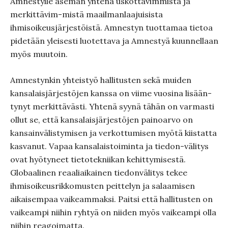
Amnestylle aseman yhtenä uskottavimmista ja
merkittävim-mistä maailmanlaajuisista
ihmisoikeusjärjestöistä. Amnestyn tuottamaa tietoa
pidetään yleisesti luotettava ja Amnestyä kuunnellaan
myös muutoin.
Amnestynkin yhteistyö hallitusten sekä muiden
kansalaisjärjestöjen kanssa on viime vuosina lisään-
tynyt merkittävästi. Yhtenä syynä tähän on varmasti
ollut se, että kansalaisjärjestöjen painoarvo on
kansainvälistymisen ja verkottumisen myötä kiistatta
kasvanut. Vapaa kansalaistoiminta ja tiedon-välitys
ovat hyötyneet tietotekniikan kehittymisestä.
Globaalinen reaaliaikainen tiedonvälitys tekee
ihmisoikeusrikkomusten peittelyn ja salaamisen
aikaisempaa vaikeammaksi. Paitsi että hallitusten on
vaikeampi niihin ryhtyä on niiden myös vaikeampi olla
niihin reagoimatta.