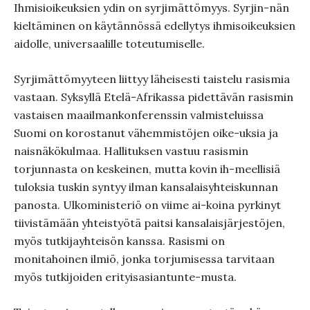
Ihmisioikeuksien ydin on syrjimättömyys. Syrjin-nän
kieltäminen on käytännössä edellytys ihmisoikeuksien
aidolle, universaalille toteutumiselle.
Syrjimättömyyteen liittyy läheisesti taistelu rasismia
vastaan. Syksyllä Etelä-Afrikassa pidettävän rasismin
vastaisen maailmankonferenssin valmisteluissa
Suomi on korostanut vähemmistöjen oike-uksia ja
naisnäkökulmaa. Hallituksen vastuu rasismin
torjunnasta on keskeinen, mutta kovin ih-meellisiä
tuloksia tuskin syntyy ilman kansalaisyhteiskunnan
panosta. Ulkoministeriö on viime ai-koina pyrkinyt
tiivistämään yhteistyötä paitsi kansalaisjärjestöjen,
myös tutkijayhteisön kanssa. Rasismi on
monitahoinen ilmiö, jonka torjumisessa tarvitaan
myös tutkijoiden erityisasiantunte-musta.