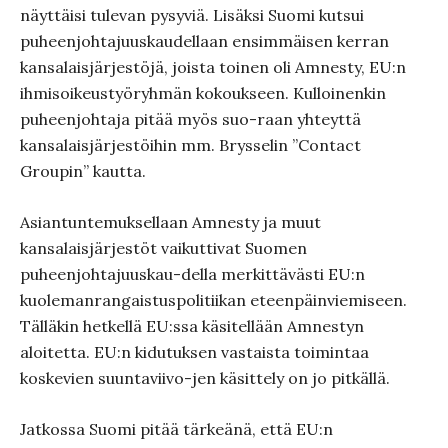
näyttäisi tulevan pysyviä. Lisäksi Suomi kutsui
puheenjohtajuuskaudellaan ensimmäisen kerran
kansalaisjärjestöjä, joista toinen oli Amnesty, EU:n
ihmisoikeustyöryhmän kokoukseen. Kulloinenkin
puheenjohtaja pitää myös suo-raan yhteyttä
kansalaisjärjestöihin mm. Brysselin ”Contact
Groupin” kautta.
Asiantuntemuksellaan Amnesty ja muut
kansalaisjärjestöt vaikuttivat Suomen
puheenjohtajuuskau-della merkittävästi EU:n
kuolemanrangaistuspolitiikan eteenpäinviemiseen.
Tälläkin hetkellä EU:ssa käsitellään Amnestyn
aloitetta. EU:n kidutuksen vastaista toimintaa
koskevien suuntaviivo-jen käsittely on jo pitkällä.
Jatkossa Suomi pitää tärkeänä, että EU:n