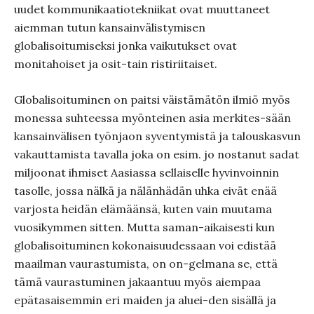
uudet kommunikaatiotekniikat ovat muuttaneet
aiemman tutun kansainvälistymisen
globalisoitumiseksi jonka vaikutukset ovat
monitahoiset ja osit-tain ristiriitaiset.
Globalisoituminen on paitsi väistämätön ilmiö myös
monessa suhteessa myönteinen asia merkites-sään
kansainvälisen työnjaon syventymistä ja talouskasvun
vakauttamista tavalla joka on esim. jo nostanut sadat
miljoonat ihmiset Aasiassa sellaiselle hyvinvoinnin
tasolle, jossa nälkä ja nälänhädän uhka eivät enää
varjosta heidän elämäänsä, kuten vain muutama
vuosikymmen sitten. Mutta saman-aikaisesti kun
globalisoituminen kokonaisuudessaan voi edistää
maailman vaurastumista, on on-gelmana se, että
tämä vaurastuminen jakaantuu myös aiempaa
epätasaisemmin eri maiden ja aluei-den sisällä ja