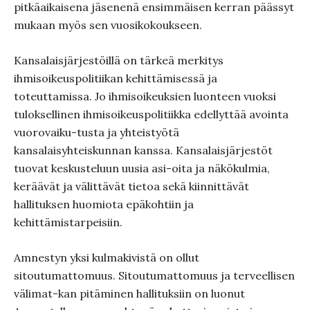
pitkäaikaisena jäsenenä ensimmäisen kerran päässyt
mukaan myös sen vuosikokoukseen.
Kansalaisjärjestöillä on tärkeä merkitys
ihmisoikeuspolitiikan kehittämisessä ja
toteuttamissa. Jo ihmisoikeuksien luonteen vuoksi
tuloksellinen ihmisoikeuspolitiikka edellyttää avointa
vuorovaiku-tusta ja yhteistyötä
kansalaisyhteiskunnan kanssa. Kansalaisjärjestöt
tuovat keskusteluun uusia asi-oita ja näkökulmia,
keräävät ja välittävät tietoa sekä kiinnittävät
hallituksen huomiota epäkohtiin ja
kehittämistarpeisiin.
Amnestyn yksi kulmakivistä on ollut
sitoutumattomuus. Sitoutumattomuus ja terveellisen
välimat-kan pitäminen hallituksiin on luonut