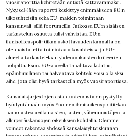
vuosiraporttia kehitetään entistä kattavammaksi.
Nykyisel-lään raportti keskittyy enimmäkseen EU:n
ulkosuhteisiin sekä EU-maiden toimintaan
kansainväli-sillä foorumeilla. Jatkossa EU:n sisäisen
tarkastelun osuutta tulisi vahvistaa. EU:n
ihmisoikeuspoli-tiikan uskottavuuden kannalta on
olennaista, että toimintaa ulkosuhteissa ja EU-
alueella tarkastel-laan yhdenmukaisten kriteerien
pohjalta. Esim. EU-alueella tapahtuva kidutus,
epäinhimillinen tai halventava kohtelu voisi olla yksi
aihe, jota olisi hyvä tarkastella myös vuosiraportissa.
Kansalaisjärjestöjen asiantuntemusta on pystytty
hyödyntämään myös Suomen ihmisoikeuspolitii-kan
painopistealueilla naisten, lasten, vähemmistöjen ja
alkuperäiskansojen oikeuksien kohdalla. Olemme
voineet rakentaa yhdessä kansalaisyhteiskunnan