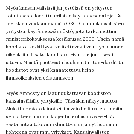
Myös kansainvälisissä järjestöissä on yritysten
toiminnasta laadittu erilaisia käytännesääntöjä. Esi-
merkkinä voidaan mainita OECD:n monikansallisten
yritysten käytännesäännöstö, jota tarkennettiin
ministerikokouksessa kesäkuussa 2000. Usein nämä
koodistot keskittyvät valitettavasti vain työ-elämän
oikeuksiin. Lisäksi koodistot eivät ole juridisesti
sitovia. Näistä puutteista huolimatta stan-dardit tai
koodistot ovat yksi kannatettava keino
ihmisoikeuksien edistämiseen.
Myös Amnesty on laatinut kattavan koodiston
kansainvälisille yrityksille. Tässäkin näkyy muutos.
Aluksi huomiota kiinnitettiin vain hallitusten toimiin,
sen jälkeen huomio laajentui erilaisiin aseel-lista
vastarintaa tekeviin ryhmittymiin ja nyt huomion
kohteena ovat mm. yritykset. Kansainvälisten