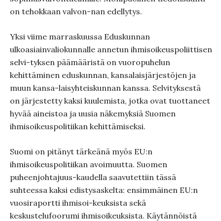
on tehokkaan valvon-nan edellytys.
Yksi viime marraskuussa Eduskunnan
ulkoasiainvaliokunnalle annetun ihmisoikeuspoliittisen
selvi-tyksen päämääristä on vuoropuhelun
kehittäminen eduskunnan, kansalaisjärjestöjen ja
muun kansa-laisyhteiskunnan kanssa. Selvityksestä
on järjestetty kaksi kuulemista, jotka ovat tuottaneet
hyvää aineistoa ja uusia näkemyksiä Suomen
ihmisoikeuspolitiikan kehittämiseksi.
Suomi on pitänyt tärkeänä myös EU:n
ihmisoikeuspolitiikan avoimuutta. Suomen
puheenjohtajuus-kaudella saavutettiin tässä
suhteessa kaksi edistysaskelta: ensimmäinen EU:n
vuosiraportti ihmisoi-keuksista sekä
keskustelufoorumi ihmisoikeuksista. Käytännöistä