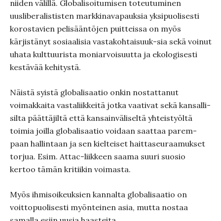
niiden välillä. Globalisoitumisen toteutuminen
uusliberalististen markkinavapauksia yksipuolisesti
korostavien pelisääntöjen puitteissa on myös
kärjistänyt sosiaalisia vastakohtaisuuk-sia sekä voinut
uhata kulttuurista moniarvoisuutta ja ekologisesti
kestävää kehitystä.
Näistä syistä globalisaatio onkin nostattanut
voimakkaita vastaliikkeitä jotka vaativat sekä kansalli-
silta päättäjiltä että kansainväliseltä yhteistyöltä
toimia joilla globalisaatio voidaan saattaa parem-
paan hallintaan ja sen kielteiset haittaseuraamukset
torjua. Esim. Attac-liikkeen saama suuri suosio
kertoo tämän kritiikin voimasta.
Myös ihmisoikeuksien kannalta globalisaatio on
voittopuolisesti myönteinen asia, mutta nostaa
samalla esiin uusia haasteita.