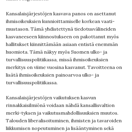
Kansalaisjärjestöjen kasvava panos on asettanut
ihmisoikeuksien kunnioittamiselle korkean vaati-
mustason. Tämä yhdistettynä tiedotusvälineiden
kasvaneeseen kiinnostukseen on pakottanut myös
hallitukset kiinnittämään asiaan entistä enemmän
huomiota. Tämä näkyy myös Suomen ulko- ja
turvallisuuspolitiikassa, missä ihmisoikeuksien
merkitys on viime vuosina kasvanut. Tavoitteena on
lisätä ihmisoikeuksien painoarvoa ulko- ja
turvallisuuspolitiikassa.
Kansalaisjärjestöjen vaikutuksen kasvun
rinnakkaisilmiönä voidaan nähdä kansallisvaltion
merki-tyksen ja vaikutusmahdollisuuksien muutos.
Talouden liberalisoituminen, ihmisten ja tavaroiden
liikkumisen nopeutuminen ja lisääntyminen sekä