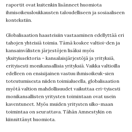
raportit ovat kuitenkin lisänneet huomiota
ihmisoikeusloukkausten taloudelliseen ja sosiaaliseen
kontekstiin.
Globalisaation haasteisiin vastaaminen edellyttää eri
tahojen yhteisiä toimia. Tämä koskee valtioi-den ja
kansainvälisten järjestöjen lisäksi myös
yksityissektoria – kansalaisjärjestöjä ja yrityksiä,
erityisesti monikansallisia yrityksiä. Vaikka valtioilla
edelleen on ensisijainen vastuu ihmisoikeuk-sien
toteutumisesta niiden toimialueella, globalisaation
myötä valtion mahdollisuudet vaikuttaa eri-tyisesti
monikansallisten yritysten toimintaan ovat usein
kaventuneet. Myös muiden yritysten ulko-maan
toimintaa on seurattava. Tähän Amnestykin on
kiinnittänyt huomiota.