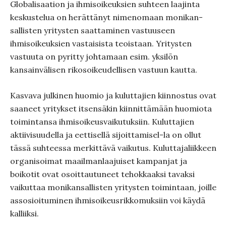
Globalisaation ja ihmisoikeuksien suhteen laajinta
keskustelua on herättänyt nimenomaan monikan-
sallisten yritysten saattaminen vastuuseen
ihmisoikeuksien vastaisista teoistaan. Yritysten
vastuuta on pyritty johtamaan esim. yksilön
kansainvälisen rikosoikeudellisen vastuun kautta.
Kasvava julkinen huomio ja kuluttajien kiinnostus ovat
saaneet yritykset itsensäkin kiinnittämään huomiota
toimintansa ihmisoikeusvaikutuksiin. Kuluttajien
aktiivisuudella ja eettisellä sijoittamisel-la on ollut
tässä suhteessa merkittävä vaikutus. Kuluttajaliikkeen
organisoimat maailmanlaajuiset kampanjat ja
boikotit ovat osoittautuneet tehokkaaksi tavaksi
vaikuttaa monikansallisten yritysten toimintaan, joille
assosioituminen ihmisoikeusrikkomuksiin voi käydä
kalliiksi.