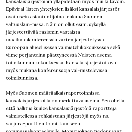
kansalaisjärjestöihin ylläpidetään myös muilla tavoin.
Epäviral-listen yhteyksien lisäksi kansalaisjärjestöt
ovat usein asiantuntijoina mukana Suomen
valtuuskun-nissa. Näin on ollut esim. syksyllä
järjestettävää rasismin vastaista
maailmankonferenssia varten järjestetyssä
Euroopan alueellisessa valmistelukokouksessa sekä
viime perjantaina päättyneessä Naisten asema
toimikunnan kokouksessa. Kansalaisjärjestöt ovat
myös mukana konferensseja val-mistelevissa
toimikunnissa.
Myös Suomen määräaikaisraportoinnissa
kansalaisjärjestöillä on merkittävä asema. Sen ohella,
että hallitus kuulee kansalaisjärjestöjä raportteja
valmistellessa rohkaistaan järjestöjä myös ns.
varjora-porttien toimittamiseen
sopimusvalvontaelimille. Monipuolinen tiedonsaanti