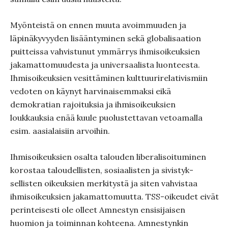
Myönteistä on ennen muuta avoimmuuden ja
läpinäkyvyyden lisääntyminen sekä globalisaation
puitteissa vahvistunut ymmärrys ihmisoikeuksien
jakamattomuudesta ja universaalista luonteesta.
Ihmisoikeuksien vesittäminen kulttuurirelativismiin
vedoten on käynyt harvinaisemmaksi eikä
demokratian rajoituksia ja ihmisoikeuksien
loukkauksia enää kuule puolustettavan vetoamalla
esim. aasialaisiin arvoihin.
Ihmisoikeuksien osalta talouden liberalisoituminen
korostaa taloudellisten, sosiaalisten ja sivistyk-
sellisten oikeuksien merkitystä ja siten vahvistaa
ihmisoikeuksien jakamattomuutta. TSS-oikeudet eivät
perinteisesti ole olleet Amnestyn ensisijaisen
huomion ja toiminnan kohteena. Amnestynkin