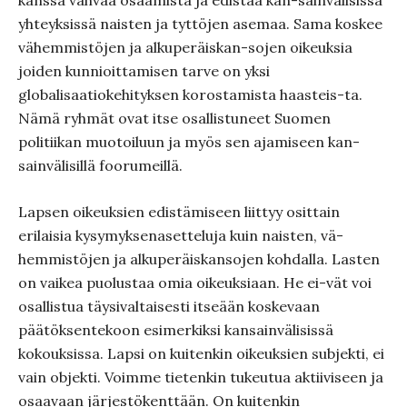
kanssa vahvaa osaamista ja edistää kan-sainvälisissä
yhteyksissä naisten ja tyttöjen asemaa. Sama koskee
vähemmistöjen ja alkuperäiskan-sojen oikeuksia
joiden kunnioittamisen tarve on yksi
globalisaatiokehityksen korostamista haasteis-ta.
Nämä ryhmät ovat itse osallistuneet Suomen
politiikan muotoiluun ja myös sen ajamiseen kan-
sainvälisillä foorumeillä.
Lapsen oikeuksien edistämiseen liittyy osittain
erilaisia kysymyksenasetteluja kuin naisten, vä-
hemmistöjen ja alkuperäiskansojen kohdalla. Lasten
on vaikea puolustaa omia oikeuksiaan. He ei-vät voi
osallistua täysivaltaisesti itseään koskevaan
päätöksentekoon esimerkiksi kansainvälisissä
kokouksissa. Lapsi on kuitenkin oikeuksien subjekti, ei
vain objekti. Voimme tietenkin tukeutua aktiiviseen ja
osaavaan järjestökenttään. On kuitenkin