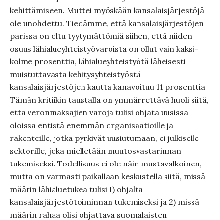
kehittämiseen. Muttei myöskään kansalaisjärjestöjä
ole unohdettu. Tiedämme, että kansalaisjärjestöjen
parissa on oltu tyytymättömiä siihen, että niiden
osuus lähialueyhteistyövaroista on ollut vain kaksi-
kolme prosenttia, lähialueyhteistyötä läheisesti
muistuttavasta kehitysyhteistyöstä
kansalaisjärjestöjen kautta kanavoituu 11 prosenttia
Tämän kritiikin taustalla on ymmärrettävä huoli siitä,
että veronmaksajien varoja tulisi ohjata uusissa
oloissa entistä enemmän organisaatioille ja
rakenteille, jotka pyrkivät uusiutumaan, ei julkiselle
sektorille, joka mielletään muutosvastarinnan
tukemiseksi. Todellisuus ei ole näin mustavalkoinen,
mutta on varmasti paikallaan keskustella siitä, missä
määrin lähialuetukea tulisi 1) ohjalta
kansalaisjärjestötoiminnan tukemiseksi ja 2) missä
määrin rahaa olisi ohjattava suomalaisten