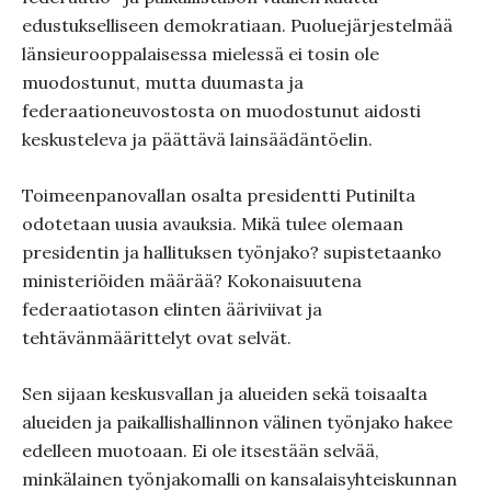
edustukselliseen demokratiaan. Puoluejärjestelmää
länsieurooppalaisessa mielessä ei tosin ole
muodostunut, mutta duumasta ja
federaationeuvostosta on muodostunut aidosti
keskusteleva ja päättävä lainsäädäntöelin.
Toimeenpanovallan osalta presidentti Putinilta
odotetaan uusia avauksia. Mikä tulee olemaan
presidentin ja hallituksen työnjako? supistetaanko
ministeriöiden määrää? Kokonaisuutena
federaatiotason elinten ääriviivat ja
tehtävänmäärittelyt ovat selvät.
Sen sijaan keskusvallan ja alueiden sekä toisaalta
alueiden ja paikallishallinnon välinen työnjako hakee
edelleen muotoaan. Ei ole itsestään selvää,
minkälainen työnjakomalli on kansalaisyhteiskunnan