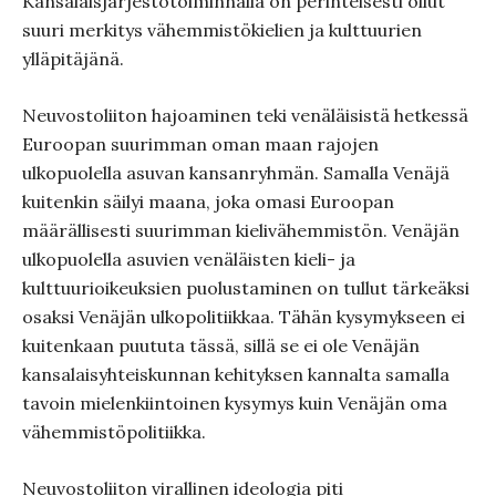
Kansalaisjärjestötoiminnalla on perinteisesti ollut
suuri merkitys vähemmistökielien ja kulttuurien
ylläpitäjänä.
Neuvostoliiton hajoaminen teki venäläisistä hetkessä
Euroopan suurimman oman maan rajojen
ulkopuolella asuvan kansanryhmän. Samalla Venäjä
kuitenkin säilyi maana, joka omasi Euroopan
määrällisesti suurimman kielivähemmistön. Venäjän
ulkopuolella asuvien venäläisten kieli- ja
kulttuurioikeuksien puolustaminen on tullut tärkeäksi
osaksi Venäjän ulkopolitiikkaa. Tähän kysymykseen ei
kuitenkaan puututa tässä, sillä se ei ole Venäjän
kansalaisyhteiskunnan kehityksen kannalta samalla
tavoin mielenkiintoinen kysymys kuin Venäjän oma
vähemmistöpolitiikka.
Neuvostoliiton virallinen ideologia piti