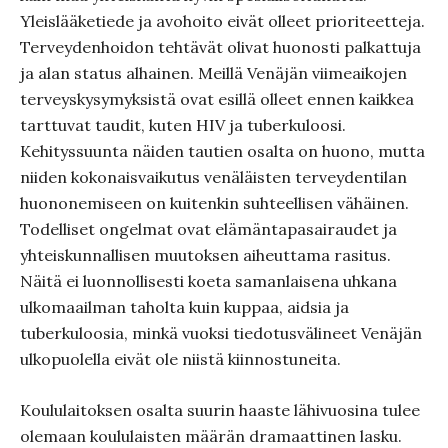
Yleislääketiede ja avohoito eivät olleet prioriteetteja.
Terveydenhoidon tehtävät olivat huonosti palkattuja
ja alan status alhainen. Meillä Venäjän viimeaikojen
terveyskysymyksistä ovat esillä olleet ennen kaikkea
tarttuvat taudit, kuten HIV ja tuberkuloosi.
Kehityssuunta näiden tautien osalta on huono, mutta
niiden kokonaisvaikutus venäläisten terveydentilan
huononemiseen on kuitenkin suhteellisen vähäinen.
Todelliset ongelmat ovat elämäntapasairaudet ja
yhteiskunnallisen muutoksen aiheuttama rasitus.
Näitä ei luonnollisesti koeta samanlaisena uhkana
ulkomaailman taholta kuin kuppaa, aidsia ja
tuberkuloosia, minkä vuoksi tiedotusvälineet Venäjän
ulkopuolella eivät ole niistä kiinnostuneita.
Koululaitoksen osalta suurin haaste lähivuosina tulee
olemaan koululaisten määrän dramaattinen lasku.