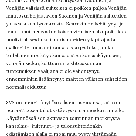
Suomi-Venäjä-Seuran kehityskaari Suomen ja
Venäjän välisissä suhteissa ei poikkea paljoa Venäjän
muutosta heijastavien Suomen ja Venäjän suhteiden
yleisestä kehityskaaresta. Seurakin on kehittynyt ja
muuttunut neuvostoaikaisen virallisen ulkopolitiikan
puolivirallisesta kulttuurisuhteiden ylläpitäjästä
(sallinette ilmaisun) kansalaisjärjestöksi, jonka
todellinen merkitys kansalaisten kanssakäymisen,
venäjän kielen, kulttuurin ja yhteiskunnan
tuntemuksen vaalijana ei ole vähentynyt,
ennemminkin lisääntynyt maitten välisten suhteiden
normalisoiduttua.
SVS on menettänyt ”virallisen” asemansa; siitä on
periaatteessa tullut ystävyysseura muiden rinnalle.
Käytännössä sen aktiivisen toiminnan merkitystä
kansalais-, kulttuuri- ja talousuhteidenkin
edistämisen alalla ei moni muu pysty ylittämään.