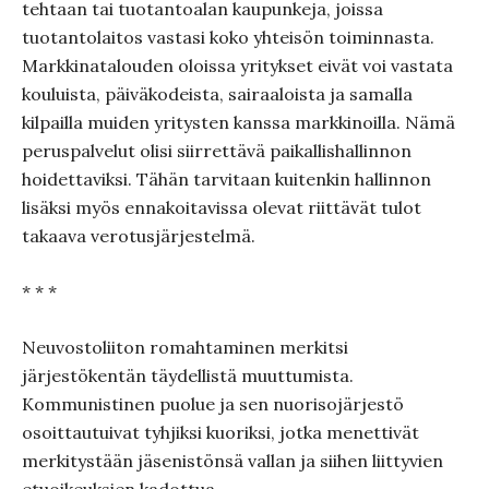
tehtaan tai tuotantoalan kaupunkeja, joissa
tuotantolaitos vastasi koko yhteisön toiminnasta.
Markkinatalouden oloissa yritykset eivät voi vastata
kouluista, päiväkodeista, sairaaloista ja samalla
kilpailla muiden yritysten kanssa markkinoilla. Nämä
peruspalvelut olisi siirrettävä paikallishallinnon
hoidettaviksi. Tähän tarvitaan kuitenkin hallinnon
lisäksi myös ennakoitavissa olevat riittävät tulot
takaava verotusjärjestelmä.
* * *
Neuvostoliiton romahtaminen merkitsi
järjestökentän täydellistä muuttumista.
Kommunistinen puolue ja sen nuorisojärjestö
osoittautuivat tyhjiksi kuoriksi, jotka menettivät
merkitystään jäsenistönsä vallan ja siihen liittyvien