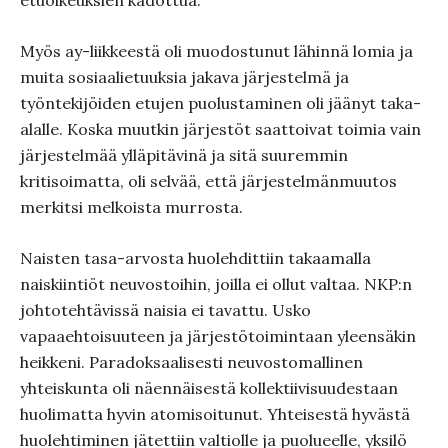
etuoikeuksien kadottua.
Myös ay-liikkeestä oli muodostunut lähinnä lomia ja
muita sosiaalietuuksia jakava järjestelmä ja
työntekijöiden etujen puolustaminen oli jäänyt taka-
alalle. Koska muutkin järjestöt saattoivat toimia vain
järjestelmää ylläpitävinä ja sitä suuremmin
kritisoimatta, oli selvää, että järjestelmänmuutos
merkitsi melkoista murrosta.
Naisten tasa-arvosta huolehdittiin takaamalla
naiskiintiöt neuvostoihin, joilla ei ollut valtaa. NKP:n
johtotehtävissä naisia ei tavattu. Usko
vapaaehtoisuuteen ja järjestötoimintaan yleensäkin
heikkeni. Paradoksaalisesti neuvostomallinen
yhteiskunta oli näennäisestä kollektiivisuudestaan
huolimatta hyvin atomisoitunut. Yhteisestä hyvästä
huolehtiminen jätettiin valtiolle ja puolueelle, yksilö