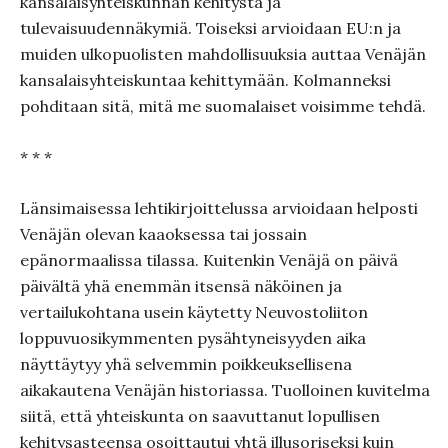
kansalaisyhteiskunnan kehitystä ja
tulevaisuudennäkymiä. Toiseksi arvioidaan EU:n ja
muiden ulkopuolisten mahdollisuuksia auttaa Venäjän
kansalaisyhteiskuntaa kehittymään. Kolmanneksi
pohditaan sitä, mitä me suomalaiset voisimme tehdä.
* * *
Länsimaisessa lehtikirjoittelussa arvioidaan helposti
Venäjän olevan kaaoksessa tai jossain
epänormaalissa tilassa. Kuitenkin Venäjä on päivä
päivältä yhä enemmän itsensä näköinen ja
vertailukohtana usein käytetty Neuvostoliiton
loppuvuosikymmenten pysähtyneisyyden aika
näyttäytyy yhä selvemmin poikkeuksellisena
aikakautena Venäjän historiassa. Tuolloinen kuvitelma
siitä, että yhteiskunta on saavuttanut lopullisen
kehitysasteensa osoittautui yhtä illusoriseksi kuin