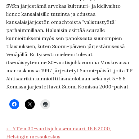
SVS:n järjestämä arvokas kulttuuri- ja kielivaihto
lienee kansalaisille tutuinta ja edustaa
kansalaisjärjestön omaehtoista ”valistustyötä”
parhaimmillaan. Haluaisin esittää seuralle
kunnioitukseni myös sen panoksesta suurempien
tilaisuuksien, kuten Suomi-päivien järjestämisessä
Venäjällä. Erityisesti mieleeni tulevat
itsenäisyytemme 80-vuotisjuhlavuonna Moskovassa
marraskuussa 1997 järjestetyt Suomi-päivät ,joita TP
Ahtisaarikin kunnioitti läsnäolollaan sekä nyt 5.-6.6.
Komissa järjestettävät Suomi Komissa 2000-päivät.
← YTV:n 30-vuotisjuhlaseminaari, 16.6.2000,
Helsingin messukeskus