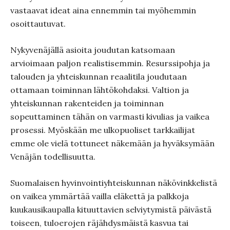
vastaavat ideat aina ennemmin tai myöhemmin
osoittautuvat.
Nykyvenäjällä asioita joudutan katsomaan
arvioimaan paljon realistisemmin. Resurssipohja ja
talouden ja yhteiskunnan reaalitila joudutaan
ottamaan toiminnan lähtökohdaksi. Valtion ja
yhteiskunnan rakenteiden ja toiminnan
sopeuttaminen tähän on varmasti kivulias ja vaikea
prosessi. Myöskään me ulkopuoliset tarkkailijat
emme ole vielä tottuneet näkemään ja hyväksymään
Venäjän todellisuutta.
Suomalaisen hyvinvointiyhteiskunnan näkövinkkelistä
on vaikea ymmärtää vailla eläkettä ja palkkoja
kuukausikaupalla kituuttavien selviytymistä päivästä
toiseen, tuloerojen räjähdysmäistä kasvua tai