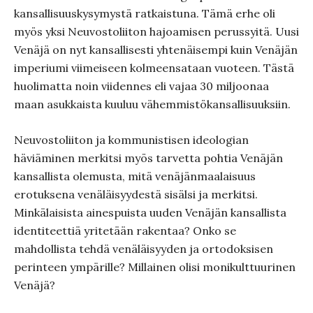
kansallisuuskysymystä ratkaistuna. Tämä erhe oli
myös yksi Neuvostoliiton hajoamisen perussyitä. Uusi
Venäjä on nyt kansallisesti yhtenäisempi kuin Venäjän
imperiumi viimeiseen kolmeensataan vuoteen. Tästä
huolimatta noin viidennes eli vajaa 30 miljoonaa
maan asukkaista kuuluu vähemmistökansallisuuksiin.
Neuvostoliiton ja kommunistisen ideologian
häviäminen merkitsi myös tarvetta pohtia Venäjän
kansallista olemusta, mitä venäjänmaalaisuus
erotuksena venäläisyydestä sisälsi ja merkitsi.
Minkälaisista ainespuista uuden Venäjän kansallista
identiteettiä yritetään rakentaa? Onko se
mahdollista tehdä venäläisyyden ja ortodoksisen
perinteen ympärille? Millainen olisi monikulttuurinen
Venäjä?