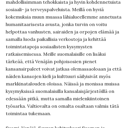
mahdollisimman tehokkaista ja hyvin kohdennetuista
sosiaali- ja terveyspalveluista. Meillä on hyviä
kokemuksia muun muassa lähialueellemme annetusta
humanitaarisesta avusta, jonka turvin on voitu
helpottaa vanhusten, sairaiden ja orpojen elämää ja
samalla luoda paikallisia verkostoja ja kehittää
toimintatapoja sosiaalisten kysymysten
ratkaisemisessa. Meille suomalaisille on lisäksi
tärkeää, että Venäjän pohjoisosien pienet
kansansirpaleet voivat jatkaa olemassaoloaan ja että
näiden kansojen kieli ja kulttuuri säilyisivät myös
markkinatalouden oloissa. Näissä ja monissa muissa
kysymyksissä suomalaisilla kansalaisjärjestöillä on
edessään pitkä, mutta samalla mielenkiintoinen
työsarka. Valtiovalta on omalta osaltaan valmis tätä
toimintaa tukemaan.