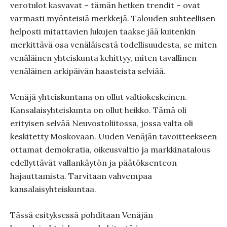
verotulot kasvavat – tämän hetken trendit – ovat
varmasti myönteisiä merkkejä. Talouden suhteellisen
helposti mitattavien lukujen taakse jää kuitenkin
merkittävä osa venäläisestä todellisuudesta, se miten
venäläinen yhteiskunta kehittyy, miten tavallinen
venäläinen arkipäivän haasteista selviää.
Venäjä yhteiskuntana on ollut valtiokeskeinen.
Kansalaisyhteiskunta on ollut heikko. Tämä oli
erityisen selvää Neuvostoliitossa, jossa valta oli
keskitetty Moskovaan. Uuden Venäjän tavoitteekseen
ottamat demokratia, oikeusvaltio ja markkinatalous
edellyttävät vallankäytön ja päätöksenteon
hajauttamista. Tarvitaan vahvempaa
kansalaisyhteiskuntaa.
Tässä esityksessä pohditaan Venäjän