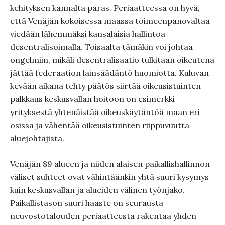
kehityksen kannalta paras. Periaatteessa on hyvä,
että Venäjän kokoisessa maassa toimeenpanovaltaa
viedään lähemmäksi kansalaisia hallintoa
desentralisoimalla. Toisaalta tämäkin voi johtaa
ongelmiin, mikäli desentralisaatio tulkitaan oikeutena
jättää federaation lainsäädäntö huomiotta. Kuluvan
kevään aikana tehty päätös siirtää oikeusistuinten
palkkaus keskusvallan hoitoon on esimerkki
yrityksestä yhtenäistää oikeuskäytäntöä maan eri
osissa ja vähentää oikeusistuinten riippuvuutta
aluejohtajista.
Venäjän 89 alueen ja niiden alaisen paikallishallinnon
väliset suhteet ovat vähintäänkin yhtä suuri kysymys
kuin keskusvallan ja alueiden välinen työnjako.
Paikallistason suuri haaste on seurausta
neuvostotalouden periaatteesta rakentaa yhden