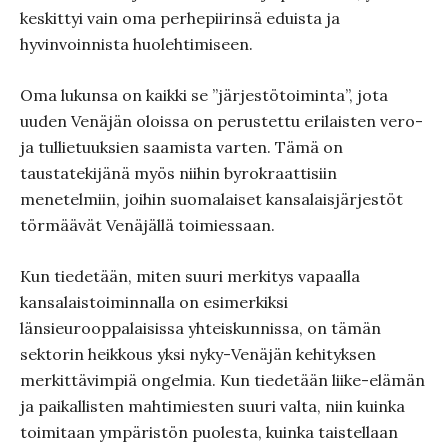
keskittyi vain oma perhepiirinsä eduista ja
hyvinvoinnista huolehtimiseen.
Oma lukunsa on kaikki se ”järjestötoiminta”, jota
uuden Venäjän oloissa on perustettu erilaisten vero-
ja tullietuuksien saamista varten. Tämä on
taustatekijänä myös niihin byrokraattisiin
menetelmiin, joihin suomalaiset kansalaisjärjestöt
törmäävät Venäjällä toimiessaan.
Kun tiedetään, miten suuri merkitys vapaalla
kansalaistoiminnalla on esimerkiksi
länsieurooppalaisissa yhteiskunnissa, on tämän
sektorin heikkous yksi nyky-Venäjän kehityksen
merkittävimpiä ongelmia. Kun tiedetään liike-elämän
ja paikallisten mahtimiesten suuri valta, niin kuinka
toimitaan ympäristön puolesta, kuinka taistellaan