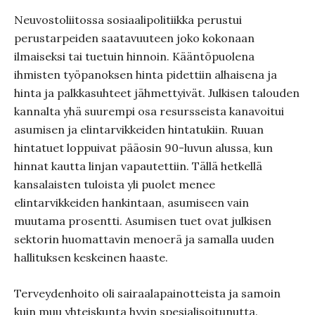
Neuvostoliitossa sosiaalipolitiikka perustui
perustarpeiden saatavuuteen joko kokonaan
ilmaiseksi tai tuetuin hinnoin. Kääntöpuolena
ihmisten työpanoksen hinta pidettiin alhaisena ja
hinta ja palkkasuhteet jähmettyivät. Julkisen talouden
kannalta yhä suurempi osa resursseista kanavoitui
asumisen ja elintarvikkeiden hintatukiin. Ruuan
hintatuet loppuivat pääosin 90-luvun alussa, kun
hinnat kautta linjan vapautettiin. Tällä hetkellä
kansalaisten tuloista yli puolet menee
elintarvikkeiden hankintaan, asumiseen vain
muutama prosentti. Asumisen tuet ovat julkisen
sektorin huomattavin menoerä ja samalla uuden
hallituksen keskeinen haaste.
Terveydenhoito oli sairaalapainotteista ja samoin
kuin muu yhteiskunta hyvin spesialisoitunutta.