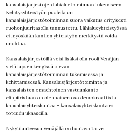
kansalaisjärjestöjen lähialuetoiminnan tukemiseen.
Kehitysyhteistyön puolella on
kansalaisjärjestötoiminnan suora vaikutus erityisesti
ruohonjuuritasolla tunnustettu. Lähialueyhteistyössä
ei myöskään kuntien yhteistyön merkitystä voida
unohtaa.
Kansalaisjärjestöillä voisi lisäksi olla rooli Venäjän
vielä lapsen kengissä olevan
kansalaisjärjestötoiminnan tukemisessa ja
kehittämisessä. Kansalaisjärjestötoiminta ja
kansalaisten omaehtoinen vastuunkanto
elinpiiristään on olennainen osa demokraattista
kansalaisyhteiskuntaa – kansalaisyhteiskunta ei
toteudu ukaaseilla.
Nykytilanteessa Venäjällä on huutava tarve