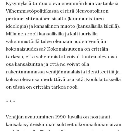
Kysymyksiä tuntuu oleva enemmän kuin vastauksia.
Vähemmistöpolitiikassa ei riitä Neuvostoliiton
perinne: yhtenäinen sisältö (kommunistinen
ideologia) ja kansallinen muoto (kansallisilla kileillä).
Millainen rooli kansallisilla ja kulttuurisilla
vähemmistöillä tulee olemaan uuden Venäjän
kokonaisuudessa? Kokonaisuutena on erittäin
tärkeää, että vähemmistöt voivat tuntea olevansa
osa kansakuntaa ja että ne voivat olla
rakentamamassa venäjänmaalaista identiteettiä ja
kokea olevansa merkittävä osa sitä. Koululaitoksella
on tässä on erittäin tärkeä rooli.
* * *
Venäjän avautuminen 1990-luvulla on nostanut
kansalaisyhteiskunnan suhteet ulkomaailmaan aivan