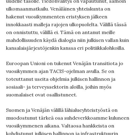
uudelle tasolle. Tiedonvälitys on vapautunut, samoin
ulkomaanmatkailu. Venäläinen yhteiskunta on
hakenut vuosikymmenten eristyksen jälkeen
innokkaasti malleja rajojen ulkopuolelta. Välillä tässä
on onnistuttu, välillä ei. Tämä on antanut meille
mahdollisuuden käydä dialogia niin julkisen vallan kuin
kansalaisjärjestöjenkin kanssa eri politiikkalohkoilla.
Euroopan Unioni on tukenut Venäjän transitiota jo
vuosikymmen ajan TACIS-ojelman avulla. Se on
toteuttanut useita ohjelmia julkisen hallinnon ja
sosiaali- ja terveyssektorin aloilla, joihin myös
suomalaiset ovat osallistuneet.
Suomen ja Venäjän välillä lähialueyhteistyöstä on
muodostunut tärkeä osa suhdeverkkoamme kuluneen
vuosikymmenen aikana. Valtaosa hankkeista on
kohdistunut julkisen hallinnon ja infrastruktuurin