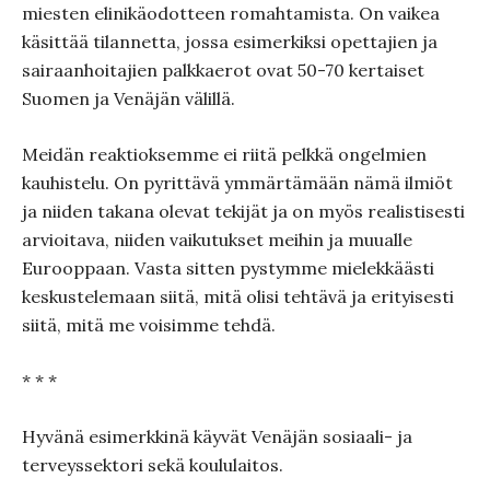
miesten elinikäodotteen romahtamista. On vaikea
käsittää tilannetta, jossa esimerkiksi opettajien ja
sairaanhoitajien palkkaerot ovat 50-70 kertaiset
Suomen ja Venäjän välillä.
Meidän reaktioksemme ei riitä pelkkä ongelmien
kauhistelu. On pyrittävä ymmärtämään nämä ilmiöt
ja niiden takana olevat tekijät ja on myös realistisesti
arvioitava, niiden vaikutukset meihin ja muualle
Eurooppaan. Vasta sitten pystymme mielekkäästi
keskustelemaan siitä, mitä olisi tehtävä ja erityisesti
siitä, mitä me voisimme tehdä.
* * *
Hyvänä esimerkkinä käyvät Venäjän sosiaali- ja
terveyssektori sekä koululaitos.