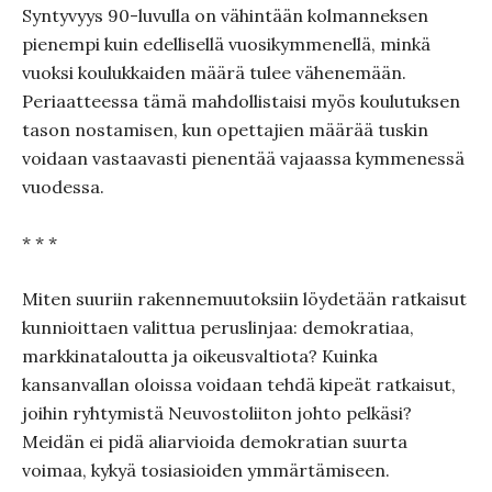
Syntyvyys 90-luvulla on vähintään kolmanneksen
pienempi kuin edellisellä vuosikymmenellä, minkä
vuoksi koulukkaiden määrä tulee vähenemään.
Periaatteessa tämä mahdollistaisi myös koulutuksen
tason nostamisen, kun opettajien määrää tuskin
voidaan vastaavasti pienentää vajaassa kymmenessä
vuodessa.
* * *
Miten suuriin rakennemuutoksiin löydetään ratkaisut
kunnioittaen valittua peruslinjaa: demokratiaa,
markkinataloutta ja oikeusvaltiota? Kuinka
kansanvallan oloissa voidaan tehdä kipeät ratkaisut,
joihin ryhtymistä Neuvostoliiton johto pelkäsi?
Meidän ei pidä aliarvioida demokratian suurta
voimaa, kykyä tosiasioiden ymmärtämiseen.