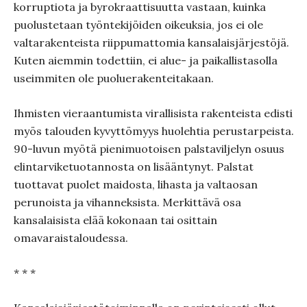
korruptiota ja byrokraattisuutta vastaan, kuinka
puolustetaan työntekijöiden oikeuksia, jos ei ole
valtarakenteista riippumattomia kansalaisjärjestöjä.
Kuten aiemmin todettiin, ei alue- ja paikallistasolla
useimmiten ole puoluerakenteitakaan.
Ihmisten vieraantumista virallisista rakenteista edisti
myös talouden kyvyttömyys huolehtia perustarpeista.
90-luvun myötä pienimuotoisen palstaviljelyn osuus
elintarviketuotannosta on lisääntynyt. Palstat
tuottavat puolet maidosta, lihasta ja valtaosan
perunoista ja vihanneksista. Merkittävä osa
kansalaisista elää kokonaan tai osittain
omavaraistaloudessa.
* * *