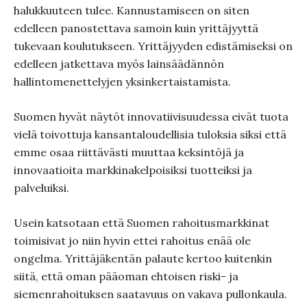
halukkuuteen tulee. Kannustamiseen on siten
edelleen panostettava samoin kuin yrittäjyyttä
tukevaan koulutukseen. Yrittäjyyden edistämiseksi on
edelleen jatkettava myös lainsäädännön
hallintomenettelyjen yksinkertaistamista.
Suomen hyvät näytöt innovatiivisuudessa eivät tuota
vielä toivottuja kansantaloudellisia tuloksia siksi että
emme osaa riittävästi muuttaa keksintöjä ja
innovaatioita markkinakelpoisiksi tuotteiksi ja
palveluiksi.
Usein katsotaan että Suomen rahoitusmarkkinat
toimisivat jo niin hyvin ettei rahoitus enää ole
ongelma. Yrittäjäkentän palaute kertoo kuitenkin
siitä, että oman pääoman ehtoisen riski- ja
siemenrahoituksen saatavuus on vakava pullonkaula.