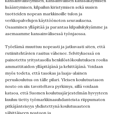
kansainvälistymisen, kansainvälisen kanssakäymisen
lisääntymisen, kilpailun kiristymisen sekä uusien
tuotteiden nopean markkinoille tulon ja
verkkopalvelujen käyttöönoton seurauksena.
Osaaminen ylläpitää ja parantaa kilpailukykyämme ja
asemaamme kansainvälisessä työnjaossa.
Työelämä muuttuu nopeasti ja jatkuvasti siten, että
rutiinitehtävien rasitus vähenee. Selvityksessä on
painotettu yritystasolla henkilöstökoulutuksen roolia
ammattitaidon ylläpitäjänä ja kehittäjänä. Voidaan
myös todeta, että tasokas ja laaja-alainen
peruskoulutus on tälle pilari. Yleisen koulutustason
nosto on siis tavoiteltava pyrkimys, sillä voidaan
katsoa, että Suomen koulutusjärjestelmän hyvyyteen
kuuluu tietty työmarkkinasuhdanteista riippumaton
pitkäjänteisyys yhdistettynä koulutusasteen
vähittäiseen nostoon ja