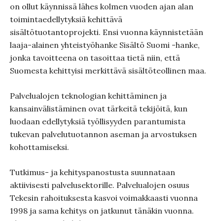
on ollut käynnissä lähes kolmen vuoden ajan alan
toimintaedellytyksiä kehittävä
sisältötuotantoprojekti. Ensi vuonna käynnistetään
laaja-alainen yhteistyöhanke Sisältö Suomi -hanke,
jonka tavoitteena on tasoittaa tietä niin, että
Suomesta kehittyisi merkittävä sisältöteollinen maa.
Palvelualojen teknologian kehittäminen ja
kansainvälistäminen ovat tärkeitä tekijöitä, kun
luodaan edellytyksiä työllisyyden parantumista
tukevan palvelutuotannon aseman ja arvostuksen
kohottamiseksi.
Tutkimus- ja kehityspanostusta suunnataan
aktiivisesti palvelusektorille. Palvelualojen osuus
Tekesin rahoituksesta kasvoi voimakkaasti vuonna
1998 ja sama kehitys on jatkunut tänäkin vuonna.