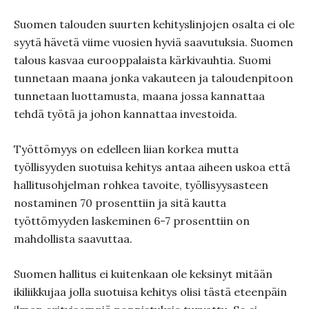
Suomen talouden suurten kehityslinjojen osalta ei ole
syytä hävetä viime vuosien hyviä saavutuksia. Suomen
talous kasvaa eurooppalaista kärkivauhtia. Suomi
tunnetaan maana jonka vakauteen ja taloudenpitoon
tunnetaan luottamusta, maana jossa kannattaa
tehdä työtä ja johon kannattaa investoida.
Työttömyys on edelleen liian korkea mutta
työllisyyden suotuisa kehitys antaa aiheen uskoa että
hallitusohjelman rohkea tavoite, työllisyysasteen
nostaminen 70 prosenttiin ja sitä kautta
työttömyyden laskeminen 6-7 prosenttiin on
mahdollista saavuttaa.
Suomen hallitus ei kuitenkaan ole keksinyt mitään
ikiliikkujaa jolla suotuisa kehitys olisi tästä eteenpäin