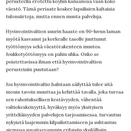
perusteella erotettu köyhin kansanosa vaan koko
väestö. Tämä periaate koskee lapsilisien kaltaisia
tulonsiirtoja, mutta ennen muuta palveluja.
Hyvinvointivaltion suurin haaste on 90-luvun laman
myötä kasvanut ja korkealle tasolle juuttunut
työttömyys sekä väestörakenteen muutos.
Joukkotyöttömyys on pahin uhka. Onko se
poistettavissa ilman että hyvinvointivaltion
perusteisiin puututaan?
Jos hyvinvointivaltio halutaan säilyttää tulee sitä
monin tavoin muuttaa ja kehittää tavalla, joka turvaa
sen rahoituksellisen kestävyyden, vähentää
valtiokeskeisyyttä, hyväksyy myös yksityisen
yritteliäisyyden palvelujen tarjoamisessa, turvautuu
nykyistä laajemmin kilpailuttamiseen ja suhtautuu
aiempaa suvaitsevammin erilaisiin yksilöllisiin