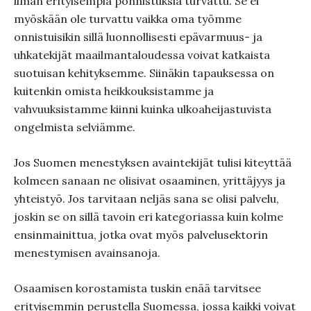
ilman erityisempiä ponnistuksia turvattu. Se ei
myöskään ole turvattu vaikka oma työmme
onnistuisikin sillä luonnollisesti epävarmuus- ja
uhkatekijät maailmantaloudessa voivat katkaista
suotuisan kehityksemme. Siinäkin tapauksessa on
kuitenkin omista heikkouksistamme ja
vahvuuksistamme kiinni kuinka ulkoaheijastuvista
ongelmista selviämme.
Jos Suomen menestyksen avaintekijät tulisi kiteyttää
kolmeen sanaan ne olisivat osaaminen, yrittäjyys ja
yhteistyö. Jos tarvitaan neljäs sana se olisi palvelu,
joskin se on sillä tavoin eri kategoriassa kuin kolme
ensinmainittua, jotka ovat myös palvelusektorin
menestymisen avainsanoja.
Osaamisen korostamista tuskin enää tarvitsee
erityisemmin perustella Suomessa, jossa kaikki voivat