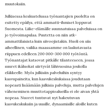
muutoksiin.
Julkisessa keskustelussa työnantajien puolelta on
esitetty epäilys, että ammatti-ihmiset loppuvat
Suomesta. Liike-elämälle suunnatuissa palveluissa on
jo työvoimapulaa. Puutetta on niin atk-
ammattilaisista kuin siivoojistakin. Huoli on siis
aiheellinen, vaikka maassamme on laskutavasta
riippuen edelleen 200 000-300 000 työtöntä.
Työnantajat katsovat pitkälle tilanteeseen, jossa
suuret ikäluokat siirtyvät lähivuosina joukolla
eläkkeelle. Myös julkisiin palveluihin syntyy
kasvupaineita, kun kasvukeskuksissa joudutaan
nopeasti lisäämään julkisia palveluja, mutta palvelujen
väheneminen muuttotappioalueilla ei ole aivan yhtä
nopeaa. Nuoret tuntuvat nyt hakeutuvan
kasvukeskuksiin ja uusille, dynaamisille aloille kuten