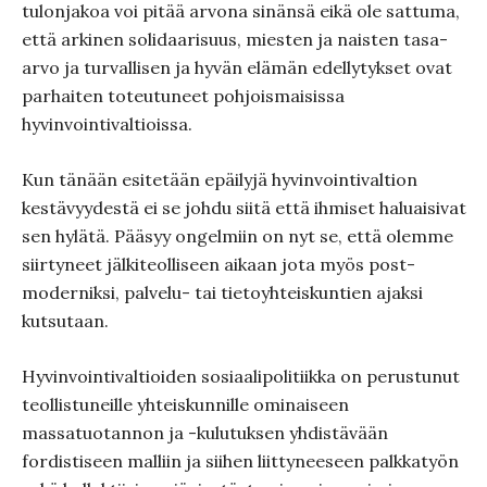
tulonjakoa voi pitää arvona sinänsä eikä ole sattuma,
että arkinen solidaarisuus, miesten ja naisten tasa-
arvo ja turvallisen ja hyvän elämän edellytykset ovat
parhaiten toteutuneet pohjoismaisissa
hyvinvointivaltioissa.
Kun tänään esitetään epäilyjä hyvinvointivaltion
kestävyydestä ei se johdu siitä että ihmiset haluaisivat
sen hylätä. Pääsyy ongelmiin on nyt se, että olemme
siirtyneet jälkiteolliseen aikaan jota myös post-
moderniksi, palvelu- tai tietoyhteiskuntien ajaksi
kutsutaan.
Hyvinvointivaltioiden sosiaalipolitiikka on perustunut
teollistuneille yhteiskunnille ominaiseen
massatuotannon ja -kulutuksen yhdistävään
fordistiseen malliin ja siihen liittyneeseen palkkatyön