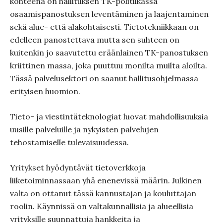
kohteena on hallituksen TK-politiikassa
osaamispanostuksen leventäminen ja laajentaminen
sekä alue- että alakohtaisesti. Tietotekniikkaan on
edelleen panostettava mutta sen suhteen on
kuitenkin jo saavutettu eräänlainen TK-panostuksen
kriittinen massa, joka puuttuu monilta muilta aloilta.
Tässä palvelusektori on saanut hallitusohjelmassa
erityisen huomion.
Tieto- ja viestintäteknologiat luovat mahdollisuuksia
uusille palveluille ja nykyisten palvelujen
tehostamiselle tulevaisuudessa.
Yritykset hyödyntävät tietoverkkoja
liiketoiminnassaan yhä enenevissä määrin. Julkinen
valta on ottanut tässä kannustajan ja kouluttajan
roolin. Käynnissä on valtakunnallisia ja alueellisia
yrityksille suunnattuja hankkeita ja