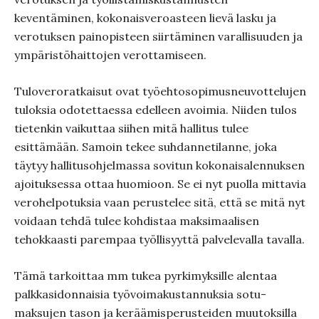
keventäminen, kokonaisveroasteen lievä lasku ja
verotuksen painopisteen siirtäminen varallisuuden ja
ympäristöhaittojen verottamiseen.
Tuloveroratkaisut ovat työehtosopimusneuvottelujen
tuloksia odotettaessa edelleen avoimia. Niiden tulos
tietenkin vaikuttaa siihen mitä hallitus tulee
esittämään. Samoin tekee suhdannetilanne, joka
täytyy hallitusohjelmassa sovitun kokonaisalennuksen
ajoituksessa ottaa huomioon. Se ei nyt puolla mittavia
verohelpotuksia vaan perustelee sitä, että se mitä nyt
voidaan tehdä tulee kohdistaa maksimaalisen
tehokkaasti parempaa työllisyyttä palvelevalla tavalla.
Tämä tarkoittaa mm tukea pyrkimyksille alentaa
palkkasidonnaisia työvoimakustannuksia sotu-
maksujen tason ja keräämisperusteiden muutoksilla