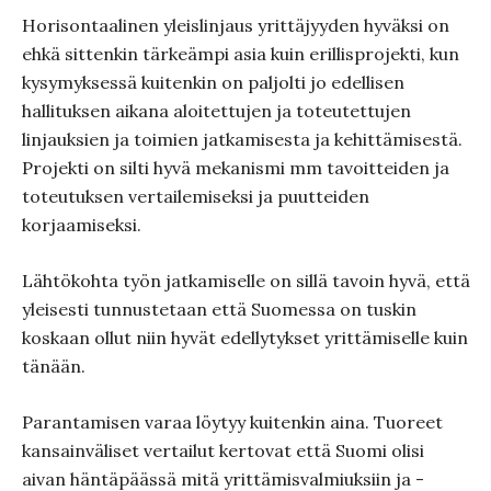
Horisontaalinen yleislinjaus yrittäjyyden hyväksi on
ehkä sittenkin tärkeämpi asia kuin erillisprojekti, kun
kysymyksessä kuitenkin on paljolti jo edellisen
hallituksen aikana aloitettujen ja toteutettujen
linjauksien ja toimien jatkamisesta ja kehittämisestä.
Projekti on silti hyvä mekanismi mm tavoitteiden ja
toteutuksen vertailemiseksi ja puutteiden
korjaamiseksi.
Lähtökohta työn jatkamiselle on sillä tavoin hyvä, että
yleisesti tunnustetaan että Suomessa on tuskin
koskaan ollut niin hyvät edellytykset yrittämiselle kuin
tänään.
Parantamisen varaa löytyy kuitenkin aina. Tuoreet
kansainväliset vertailut kertovat että Suomi olisi
aivan häntäpäässä mitä yrittämisvalmiuksiin ja -