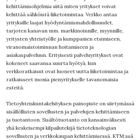
kehittämisohjelmia siitä miten yritykset voivat
kehittää sähköistä liiketoimintaa. Verkko antaa
yrityksille laajat hyödyntämismahdollisuudet,
tarjoten kanavan mm. markkinoinnille, myynnille,
yritysten yhteistyölle ja kumppanien etsimiseen,
viranomaistoiminnan hoitamiseen ja
asiakaspalveluun. Erityisesti palveluyritykset ovat
kokeneet saavansa suurta hyötyä, kun
verkkoratkaisut ovat luoneet uutta liiketoimintaa ja
ratkaisseet monia pienyritykselle tavanomaisia
esteitä.
Tietoyhteiskuntakehityksen painopiste on siirtymässä
sisällöllisten sovellusten ja palvelujen kehittämiseen
ja tuotantoon. Sisältötuotanto on kansainvälisesti
yhä keskeisempi kilpailutekijä tietoteknologian
sovellusten ja verkkokaupan kehittämisessä. KTM:ssä