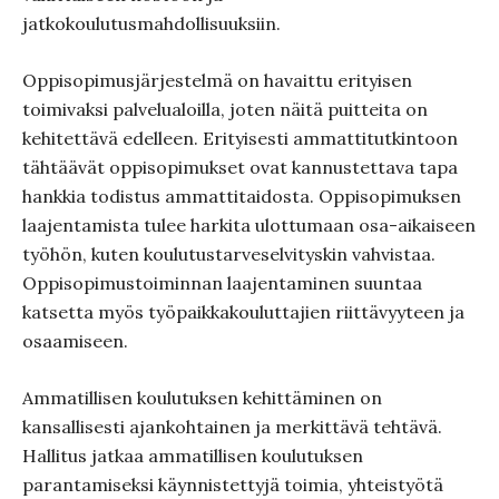
jatkokoulutusmahdollisuuksiin.
Oppisopimusjärjestelmä on havaittu erityisen
toimivaksi palvelualoilla, joten näitä puitteita on
kehitettävä edelleen. Erityisesti ammattitutkintoon
tähtäävät oppisopimukset ovat kannustettava tapa
hankkia todistus ammattitaidosta. Oppisopimuksen
laajentamista tulee harkita ulottumaan osa-aikaiseen
työhön, kuten koulutustarveselvityskin vahvistaa.
Oppisopimustoiminnan laajentaminen suuntaa
katsetta myös työpaikkakouluttajien riittävyyteen ja
osaamiseen.
Ammatillisen koulutuksen kehittäminen on
kansallisesti ajankohtainen ja merkittävä tehtävä.
Hallitus jatkaa ammatillisen koulutuksen
parantamiseksi käynnistettyjä toimia, yhteistyötä