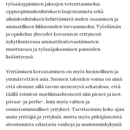
työssäoppimisen jaksojen toteuttamiseksi,
oppisopimuskoulutuksen laajentamista sekä
aikuiskoulutuksen kehittämistä uuden osaamisen ja
ammatillisen liikkuvuuden turvaamiseksi. Työelämän
ja opiskelun yhteydet korostuvat erityisesti
nykytilanteessa ammattitaitovaatimusten
muuttuessa ja työssäjaksamisen paineiden
lisääntyessä.
Yrittämisen korostaminen on myös luonnollinen ja
ymmärrettävä asia. Suomen talouden voima on siinä
että olemme sillä tavoin menestyvä sekatalous, että
täällä toimivat markkinaehtoisesti niin pienet ja isot,
pörssi- ja perhe-, kuin myös valtion ja
osuustoiminnalliset yritykset. Tarvitsemme koko ajan
uusia yrittäjiä ja yrityksiä, mutta myös pitkäjänteistä
sitoutumista edustavia vanhoja ja uusiutumiskykyisiä