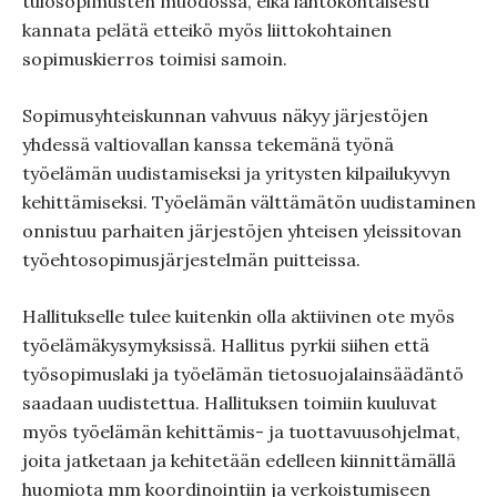
tulosopimusten muodossa, eikä lähtökohtaisesti
kannata pelätä etteikö myös liittokohtainen
sopimuskierros toimisi samoin.
Sopimusyhteiskunnan vahvuus näkyy järjestöjen
yhdessä valtiovallan kanssa tekemänä työnä
työelämän uudistamiseksi ja yritysten kilpailukyvyn
kehittämiseksi. Työelämän välttämätön uudistaminen
onnistuu parhaiten järjestöjen yhteisen yleissitovan
työehtosopimusjärjestelmän puitteissa.
Hallitukselle tulee kuitenkin olla aktiivinen ote myös
työelämäkysymyksissä. Hallitus pyrkii siihen että
työsopimuslaki ja työelämän tietosuojalainsäädäntö
saadaan uudistettua. Hallituksen toimiin kuuluvat
myös työelämän kehittämis- ja tuottavuusohjelmat,
joita jatketaan ja kehitetään edelleen kiinnittämällä
huomiota mm koordinointiin ja verkoistumiseen