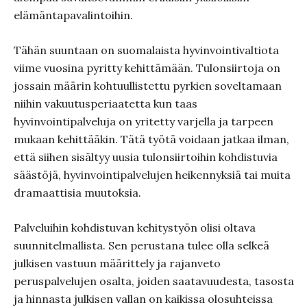
elämäntapavalintoihin.
Tähän suuntaan on suomalaista hyvinvointivaltiota
viime vuosina pyritty kehittämään. Tulonsiirtoja on
jossain määrin kohtuullistettu pyrkien soveltamaan
niihin vakuutusperiaatetta kun taas
hyvinvointipalveluja on yritetty varjella ja tarpeen
mukaan kehittääkin. Tätä työtä voidaan jatkaa ilman,
että siihen sisältyy uusia tulonsiirtoihin kohdistuvia
säästöjä, hyvinvointipalvelujen heikennyksiä tai muita
dramaattisia muutoksia.
Palveluihin kohdistuvan kehitystyön olisi oltava
suunnitelmallista. Sen perustana tulee olla selkeä
julkisen vastuun määrittely ja rajanveto
peruspalvelujen osalta, joiden saatavuudesta, tasosta
ja hinnasta julkisen vallan on kaikissa olosuhteissa