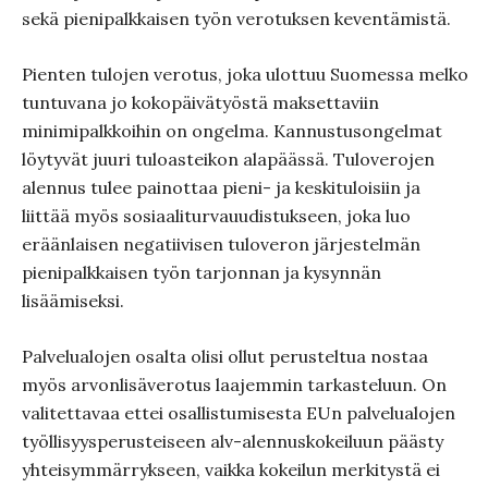
sekä pienipalkkaisen työn verotuksen keventämistä.
Pienten tulojen verotus, joka ulottuu Suomessa melko
tuntuvana jo kokopäivätyöstä maksettaviin
minimipalkkoihin on ongelma. Kannustusongelmat
löytyvät juuri tuloasteikon alapäässä. Tuloverojen
alennus tulee painottaa pieni- ja keskituloisiin ja
liittää myös sosiaaliturvauudistukseen, joka luo
eräänlaisen negatiivisen tuloveron järjestelmän
pienipalkkaisen työn tarjonnan ja kysynnän
lisäämiseksi.
Palvelualojen osalta olisi ollut perusteltua nostaa
myös arvonlisäverotus laajemmin tarkasteluun. On
valitettavaa ettei osallistumisesta EUn palvelualojen
työllisyysperusteiseen alv-alennuskokeiluun päästy
yhteisymmärrykseen, vaikka kokeilun merkitystä ei