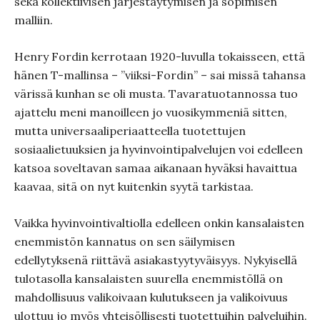
sekä kollektiivisen järjestäytymisen ja sopimisen
malliin.
Henry Fordin kerrotaan 1920-luvulla tokaisseen, että
hänen T-mallinsa – ”viiksi-Fordin” – sai missä tahansa
värissä kunhan se oli musta. Tavaratuotannossa tuo
ajattelu meni manoilleen jo vuosikymmeniä sitten,
mutta universaaliperiaatteella tuotettujen
sosiaalietuuksien ja hyvinvointipalvelujen voi edelleen
katsoa soveltavan samaa aikanaan hyväksi havaittua
kaavaa, sitä on nyt kuitenkin syytä tarkistaa.
Vaikka hyvinvointivaltiolla edelleen onkin kansalaisten
enemmistön kannatus on sen säilymisen
edellytyksenä riittävä asiakastyytyväisyys. Nykyisellä
tulotasolla kansalaisten suurella enemmistöllä on
mahdollisuus valikoivaan kulutukseen ja valikoivuus
ulottuu jo myös yhteisöllisesti tuotettuihin palveluihin.