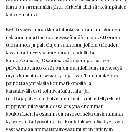
laatu on varmaankin yhtä tärkeää ellei tärkeämpääkin
kuin sen hinta.
Kehittyneissä markkinatalouksissa kansantalouden
rakenne muuttuu enenevässä määrin aineettoman
tuotannon ja palvelujen suuntaan, jolloin talouden
kasvusta tulee yhä enemmän laadullista
(endogeenista). Osaamispääomaan perustuva
palvelutuotanto on Suomen mahdollisuus menestyä
myös kansainvälisessä työnjaossa. Tämä näkemys
painottaa yhtälailla kotimarkkinoilla ja
kansainvälisesti toimivia kuluttaja- ja
tuottajapalveluja. Palvelujen kehittymisedellytykset
riippuvat tulevaisuudessa siis yhä enemmän
koulutuksen ja osaamisen tasosta sekä uusiutumaan
kykenevästä työvoimasta. Koulutuksen olisi kyettävä
vastaamaan ammattitaitovaatimusten jatkuviin