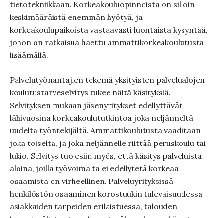
tietotekniikkaan. Korkeakouluopinnoista on silloin
keskimääräistä enemmän hyötyä, ja
korkeakoulupaikoista vastaavasti luontaista kysyntää,
johon on ratkaisua haettu ammattikorkeakoulutusta
lisäämällä.
Palvelutyönantajien tekemä yksityisten palvelualojen
koulutustarveselvitys tukee näitä käsityksiä.
Selvityksen mukaan jäsenyritykset edellyttävät
lähivuosina korkeakoulututkintoa joka neljänneltä
uudelta työntekijältä. Ammattikoulutusta vaaditaan
joka toiselta, ja joka neljännelle riittää peruskoulu tai
lukio. Selvitys tuo esiin myös, että käsitys palveluista
aloina, joilla työvoimalta ei edellytetä korkeaa
osaamista on virheellinen. Palveluyrityksissä
henkilöstön osaaminen korostuukin tulevaisuudessa
asiakkaiden tarpeiden erilaistuessa, talouden