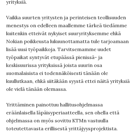
yrityksiä.
Vaikka suurten yritysten ja perinteisen teollisuuden
menestys on edelleen maallemme tärkeä tiedämme
kuitenkin etteivät nykyiset suuryrityksemme ehkä
Nokian poikkeusta lukuunottamatta tule tarjoamaan
lisää uusi työpaikkoja. Tarvitsemamme uudet
työpaikat syntyvät etupäässä pienissä- ja
keskisuurissa yrityksissä joista suurin osa
suomalaisista ei todennäköisesti tänään ole
kuullutkaan, ehkä siitäkään syystä ettei näitä yrityksiä
ole vielä tänään olemassa.
Yrittäminen painottuu hallitusohjelmassa
eräänlaisella läpäisyperiaatteella, sen ohella että
ohjelmassa on myös sovittu KTMn vastuulla
toteutettavasta erillisestä yrittäjyysprojektista.