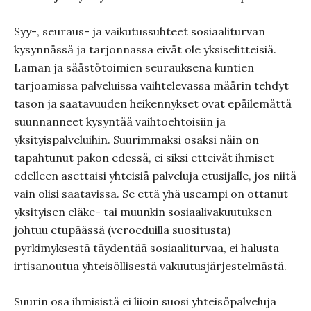
Syy-, seuraus- ja vaikutussuhteet sosiaaliturvan
kysynnässä ja tarjonnassa eivät ole yksiselitteisiä.
Laman ja säästötoimien seurauksena kuntien
tarjoamissa palveluissa vaihtelevassa määrin tehdyt
tason ja saatavuuden heikennykset ovat epäilemättä
suunnanneet kysyntää vaihtoehtoisiin ja
yksityispalveluihin. Suurimmaksi osaksi näin on
tapahtunut pakon edessä, ei siksi etteivät ihmiset
edelleen asettaisi yhteisiä palveluja etusijalle, jos niitä
vain olisi saatavissa. Se että yhä useampi on ottanut
yksityisen eläke- tai muunkin sosiaalivakuutuksen
johtuu etupäässä (veroeduilla suositusta)
pyrkimyksestä täydentää sosiaaliturvaa, ei halusta
irtisanoutua yhteisöllisestä vakuutusjärjestelmästä.
Suurin osa ihmisistä ei liioin suosi yhteisöpalveluja