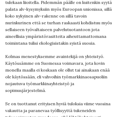
tulekaan liioitella. Pidemmän päälle on kuitenkin syytä
palata alv-kysymyksiin myös Euroopan unionissa, sillä
koko nykyinen alv-rakenne on sillä tavoin
nurinkurinen että se turhan raskaasti kohdistuu myös
sellaiseen työvaltaiseen palvelutuotantoon jota
aineellisia ympäristörasitteita aiheuttamattomana
toimintana tulisi ekologisistakin syistä suosia.
Kolmas menestyksemme avaintekijä on yhteistyö.
Käytössämme on Suomessa voimavara, jota kovin
monella maalla ei koskaan ole ollut tai ainakaan enää
ole käytössään, eli vahvoihin työmarkkinaosapuoliin
nojautuva työmarkkinayhteistyö ja
sopimusjärjestelmä.
Se on tuottanut erityisen hyviä tuloksia viime vuosina
vakautta ja paranevaa työllisyyttä tukeneiden