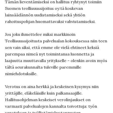
Tämän lieventämiseksi on hallitus ryhtynyt toimiin
Suomen teollisuussijoitus oy:tä koskevan
lainsäädännön uudistamiseksi sekä yhtiön
rahoituspohjan huomattavaksi vahvistamiseksi.
Jos joku ihmettelee miksi markkinoin
Teollisuussijoitusta palvelualan kokouksessa niin teen
sen vain siksi, että emme ole vielä ehtineet keksiä
parempaa nimeä nyt toimintansa luonnetta ja
laajuutta muuttavalla yritykselle – olenkin avoin myös
tältä seurakunnalta tuleville paremmille
nimiehdotuksille.
Verotus on aina herkkä ja keskeinen kysymys niin
yrittäjille, eläkeläisille kuin palkansaajille.
Hallitusohjelman keskeiset verolinjaukset on
varmasti palvelualojen kannalta toivottuja: työn
verotuksen ja työllistämiskustannusten