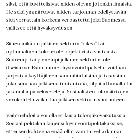
siksi, että kuvittelisivat niiden olevan jotenkin ilmaisia.
He sekä ymmärtävät niiden tarjonnan edellyttävän
sitä verrattain korkeaa veroastetta joka Suomessa
vallitsee että hyväksyvät sen.
Siihen mikä on julkisen sektorin ”oikea” tai
optimaalinen koko ei ole objektiivista vastausta.
Suurempi tai pienempi julkinen sektori ei ole
itseisarvo. Esim. monet hyvinvointipalvelut voidaan
järjestää käyttäjilleen samanhintaisina ja tasoisina
joko suoraan julkisena tuotantona, kilpailuttamalla tai
jakamalla palvelusetelejä. Sosiaalisten tulonsiirtojen
verokohtelu vaikuttaa julkisen sektorin suuruuteen.
Vaihtoehdoilla voi olla erilaisia tulonjakovaikutuksia.
Sosiaalipolitiikan laajensi hyvinvointipolitiikaksi se,
ettei sen kohteena enää ollut vain tarveharkinnan