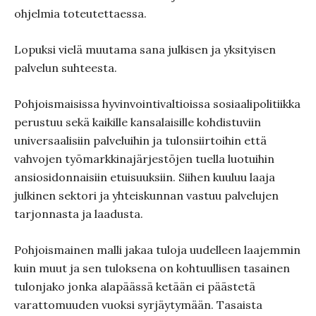
ohjelmia toteutettaessa.
Lopuksi vielä muutama sana julkisen ja yksityisen
palvelun suhteesta.
Pohjoismaisissa hyvinvointivaltioissa sosiaalipolitiikka
perustuu sekä kaikille kansalaisille kohdistuviin
universaalisiin palveluihin ja tulonsiirtoihin että
vahvojen työmarkkinajärjestöjen tuella luotuihin
ansiosidonnaisiin etuisuuksiin. Siihen kuuluu laaja
julkinen sektori ja yhteiskunnan vastuu palvelujen
tarjonnasta ja laadusta.
Pohjoismainen malli jakaa tuloja uudelleen laajemmin
kuin muut ja sen tuloksena on kohtuullisen tasainen
tulonjako jonka alapäässä ketään ei päästetä
varattomuuden vuoksi syrjäytymään. Tasaista