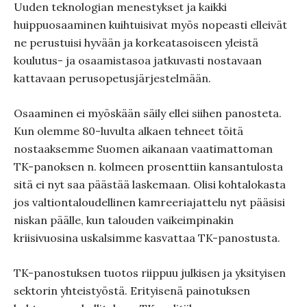
Uuden teknologian menestykset ja kaikki
huippuosaaminen kuihtuisivat myös nopeasti elleivät
ne perustuisi hyvään ja korkeatasoiseen yleistä
koulutus- ja osaamistasoa jatkuvasti nostavaan
kattavaan perusopetusjärjestelmään.
Osaaminen ei myöskään säily ellei siihen panosteta.
Kun olemme 80-luvulta alkaen tehneet töitä
nostaaksemme Suomen aikanaan vaatimattoman
TK-panoksen n. kolmeen prosenttiin kansantulosta
sitä ei nyt saa päästää laskemaan. Olisi kohtalokasta
jos valtiontaloudellinen kamreeriajattelu nyt pääsisi
niskan päälle, kun talouden vaikeimpinakin
kriisivuosina uskalsimme kasvattaa TK-panostusta.
TK-panostuksen tuotos riippuu julkisen ja yksityisen
sektorin yhteistyöstä. Erityisenä painotuksen