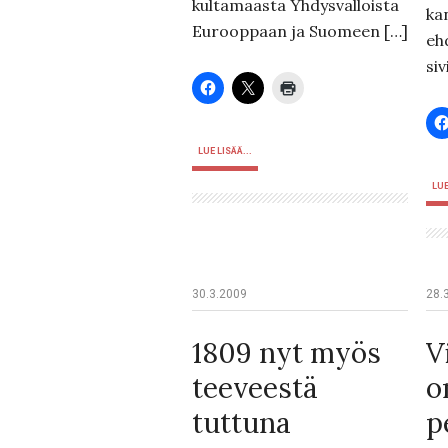
kultamaasta Yhdysvalloista
ka
Eurooppaan ja Suomeen […]
eh
siv
LUE LISÄÄ...
LUE
30.3.2009
28.
1809 nyt myös
V
teeveestä
o
tuttuna
p