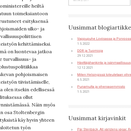
oministereille heiltä
atuun toimeksiantoon
rustuneet esityksensä
Uusimmat blogiartikke
hjoismaiden ulko- ja
vallisuuspoliittisen
Vappupuhe Loviisassa ja Porvoos
teistyön kehittämiseksi.
1.5.2022
mä on luontevaa jatkoa
DDR ja Tuomioja
29.12.2021
le turvallisuus- ja
Hävittäjähankinta ja isänmaallisuus
olustuspolitiikkaa
12.12.2021
skevan pohjoismaisen
Miten Helsingissä toteutetaan vihr
6.5.2021
eistyön tiivistämiselle,
Punamulta ja vihervasemmisto
a olen itsekin edellisessä
1.5.2021
lituksessa ollut
ynnistämässä. Näin myös
in osa Stoltenbergin
Uusimmat kirjavinkit
ityksistä käy hyvin yhteen
 aloitetun työn
Pär Stenbäck, All världens vägar. R