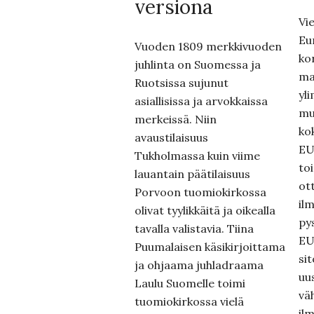
versiona
Vie
Eu
Vuoden 1809 merkkivuoden
ko
juhlinta on Suomessa ja
ma
Ruotsissa sujunut
yli
asiallisissa ja arvokkaissa
mu
merkeissä. Niin
ko
avaustilaisuus
EU
Tukholmassa kuin viime
toi
lauantain päätilaisuus
ot
Porvoon tuomiokirkossa
il
olivat tyylikkäitä ja oikealla
py
tavalla valistavia. Tiina
EU
Puumalaisen käsikirjoittama
si
ja ohjaama juhladraama
uu
Laulu Suomelle toimi
vä
tuomiokirkossa vielä
il