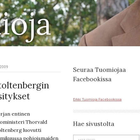
ioja
.2009
Seuraa Tuomiojaa
Facebookissa
toltenbergin
sitykset
Erkki Tuomioja Facebookissa
rjan entinen
koministeri Thorvald
Hae sivustolta
oltenberg luovutti
lmikuussa pohjoismaiden