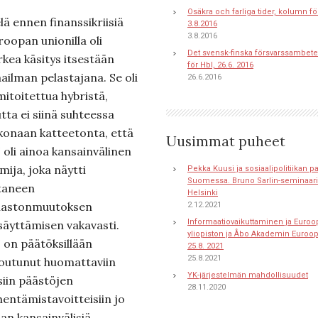
Osäkra och farliga tider, kolumn fö
lä ennen finanssikriisiä
3.8.2016
3.8.2016
roopan unionilla oli
Det svensk-finska försvarssambete
rkea käsitys itsestään
för Hbl, 26.6. 2016
ailman pelastajana. Se oli
26.6.2016
mitoitettua hybristä,
tta ei siinä suhteessa
konaan katteetonta, että
Uusimmat puheet
 oli ainoa kansainvälinen
mija, joka näytti
Pekka Kuusi ja sosiaalipolitiikan 
Suomessa. Bruno Sarlin-seminaari 
taneen
Helsinki
mastonmuutoksen
2.12.2021
Informaatiovaikuttaminen ja Euroo
säyttämisen vakavasti.
yliopiston ja Åbo Akademin Euroo
 on päätöksillään
25.8. 2021
25.8.2021
toutunut huomattaviin
YK-järjestelmän mahdollisuudet
siin päästöjen
28.11.2020
hentämistavoitteisiin jo
man kansainvälisiä