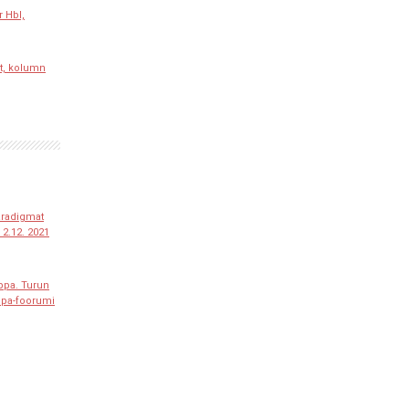
r Hbl,
t, kolumn
paradigmat
2.12. 2021
ppa. Turun
ppa-foorumi