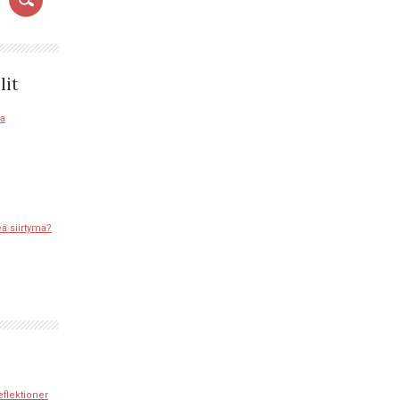
lit
sa
eä siirtymä?
eflektioner