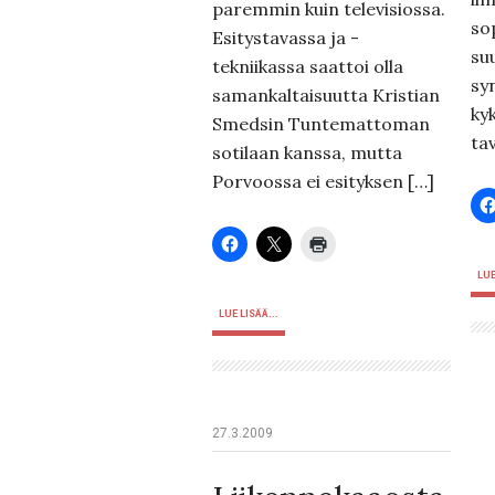
paremmin kuin televisiossa.
so
Esitystavassa ja -
su
tekniikassa saattoi olla
sy
samankaltaisuutta Kristian
ky
Smedsin Tuntemattoman
ta
sotilaan kanssa, mutta
Porvoossa ei esityksen […]
LUE
LUE LISÄÄ...
27.3.2009