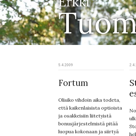
Erkki
Tuom
5.4.2009
2.4
Fortum
S
e
Olisiko vihdoin aika todeta,
että kaikenlaisista optioista
No
ja osakkeisiin liitetyistä
ul
bonusjärjestelmistä pitää
St
luopua kokonaan ja siirtyä
he