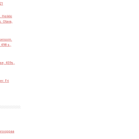
021
. Heikki
. Otava,
eisoin.
 498 s.,
se, 459s.,
r. Fri
urooppaa