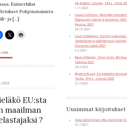
nssa. Esimerkiksi
på distans, Litorale, 143 s., Vilna 2
1.11.2021
dotukset Pohjoismaisista
Lasse Lehtinen, Murhattu ministeri
iili- ja […]
Ritavuoren elämä ja kuolema. 509 s
Keuruu 2021
24.10.2021
Lauri Hokkanen, Kenen joukoissa s
Taistolaiset ja valtioterrorin perintö,
Docendo Latvia 2021
2.5.2021
 LISÄÄ...
Aarni Virtanen, Timo Soini. Art Hou
Tallinna 2021
24.4.2021
Anders Kruse, De kallades terroriste
Tanke, 314 s., Livonia 2020
3.2009
27.3.2021
ieläkö EU:sta
n maailman
Uusimmat kirjoitukset
elastajaksi ?
Sekä vähemmän että enemmän E
21.7.2017