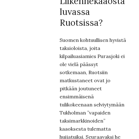
Liikennekaaosta
luvassa
Ruotsissa?
Suomen kohtuullisen hyvistä
taksioloista, joita
kilpailuasiamies Purasjoki ei
ole vielä päässyt
sotkemaan, Ruotsiin
matkustaneet ovat jo
pitkään joutuneet
ensimmäisenä
tulikokeenaan selviytymään
Tukholman ”vapaiden
taksimarkkinoiden”
kaaoksesta tulematta
huijatuiksi. Seuraavaksi he