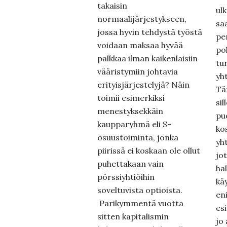
takaisin
ulk
normaalijärjestykseen,
sa
jossa hyvin tehdystä työstä
pe
voidaan maksaa hyvää
po
palkkaa ilman kaikenlaisiin
tur
vääristymiin johtavia
yh
erityisjärjestelyjä? Näin
Tä
toimii esimerkiksi
sil
menestyksekkäin
pu
kaupparyhmä eli S-
ko
osuustoiminta, jonka
yht
piirissä ei koskaan ole ollut
jot
puhettakaan vain
hal
pörssiyhtiöihin
kä
soveltuvista optioista.
en
Parikymmentä vuotta
es
sitten kapitalismin
jo