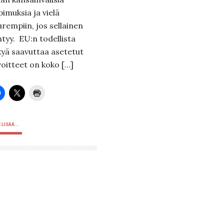
pimuksia ja vielä
urempiin, jos sellainen
ntyy. EU:n todellista
kyä saavuttaa asetetut
voitteet on koko […]
 LISÄÄ...