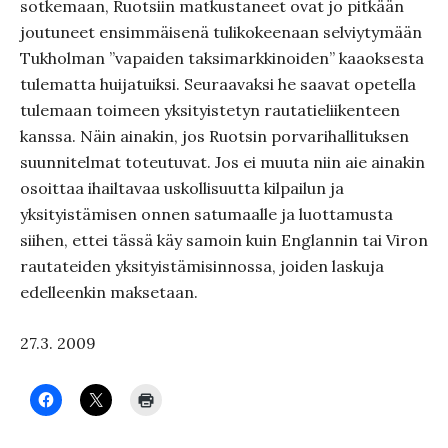
sotkemaan, Ruotsiin matkustaneet ovat jo pitkään
joutuneet ensimmäisenä tulikokeenaan selviytymään
Tukholman ”vapaiden taksimarkkinoiden” kaaoksesta
tulematta huijatuiksi. Seuraavaksi he saavat opetella
tulemaan toimeen yksityistetyn rautatieliikenteen
kanssa. Näin ainakin, jos Ruotsin porvarihallituksen
suunnitelmat toteutuvat. Jos ei muuta niin aie ainakin
osoittaa ihailtavaa uskollisuutta kilpailun ja
yksityistämisen onnen satumaalle ja luottamusta
siihen, ettei tässä käy samoin kuin Englannin tai Viron
rautateiden yksityistämisinnossa, joiden laskuja
edelleenkin maksetaan.
27.3. 2009