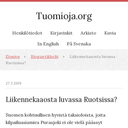
Tuomioja.org
Henkilötiedot
Kirjavinkit
Arkisto
Kuvia
In English
På Svenska
Etusivu
Blogiartikkelit
Liikennekaaosta luvassa
Ruotsissa?
27.3.2009
Liikennekaaosta luvassa Ruotsissa?
Suomen kohtuullisen hyvistä taksioloista, joita
kilpailuasiamies Purasjoki ei ole vielä päässyt