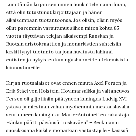
Luin tämän kirjan sen nimen houkuttelemana ilman,
että olin tutustunut kirjoittajaan ja hänen
aikaisempaan tuotantoonsa. Jos olisin, olisin myös
ollut paremmin varautunut siihen miten kohta 85
vuotta täyttävän tekijän aikaisempi Ranskan ja
Ruotsin aristokraattien ja monarkistien suhteisiin
keskittynyt tuotanto tarjoaa huvitusta lähinnä
entisten ja nykyisten kuningashuoneiden tekemisistä
kiinnostuneille.
Kirjan ruotsalaiset ovat ennen muuta Axel Fersen ja
Erik Stäel von Holstein. Hovimarsalkka ja valtaneuvos
Fersen oli giljotiiniin päätyneen kuningas Ludvig XVI
ystävä ja miestään vähän myöhemmin mestauslavalla
seuranneen kuningatar Marie-Antoinetten rakastaja.
Hänkin päätti päivänsä ”roskaväen” – Beckmanin
suosikkisana kaikille monarkian vastustajille – käsissä