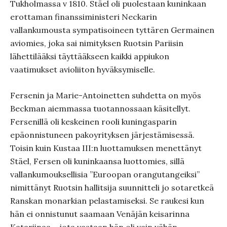
Tukholmassa v 1810. Stäel oli puolestaan kuninkaan
erottaman finanssiministeri Neckarin
vallankumousta sympatisoineen tyttären Germainen
aviomies, joka sai nimityksen Ruotsin Pariisin
lähettilääksi täyttääkseen kaikki appiukon
vaatimukset avioliiton hyväksymiselle.
Fersenin ja Marie-Antoinetten suhdetta on myös
Beckman aiemmassa tuotannossaan käsitellyt.
Fersenillä oli keskeinen rooli kuningasparin
epäonnistuneen pakoyrityksen järjestämisessä.
Toisin kuin Kustaa III:n luottamuksen menettänyt
Stäel, Fersen oli kuninkaansa luottomies, sillä
vallankumouksellisia ”Euroopan orangutangeiksi”
nimittänyt Ruotsin hallitsija suunnitteli jo sotaretkeä
Ranskan monarkian pelastamiseksi. Se raukesi kun
hän ei onnistunut saamaan Venäjän keisarinna