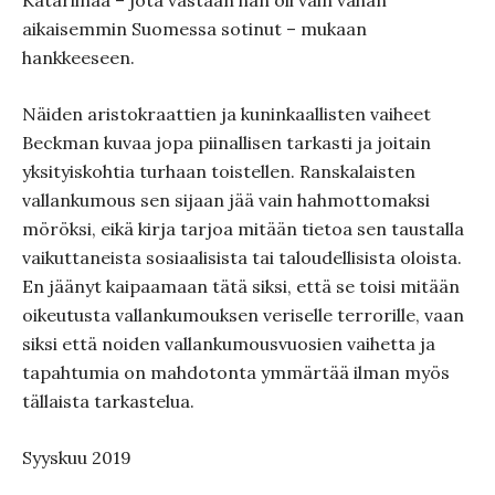
Katariinaa – jota vastaan hän oli vain vähän
aikaisemmin Suomessa sotinut – mukaan
hankkeeseen.
Näiden aristokraattien ja kuninkaallisten vaiheet
Beckman kuvaa jopa piinallisen tarkasti ja joitain
yksityiskohtia turhaan toistellen. Ranskalaisten
vallankumous sen sijaan jää vain hahmottomaksi
möröksi, eikä kirja tarjoa mitään tietoa sen taustalla
vaikuttaneista sosiaalisista tai taloudellisista oloista.
En jäänyt kaipaamaan tätä siksi, että se toisi mitään
oikeutusta vallankumouksen veriselle terrorille, vaan
siksi että noiden vallankumousvuosien vaihetta ja
tapahtumia on mahdotonta ymmärtää ilman myös
tällaista tarkastelua.
Syyskuu 2019