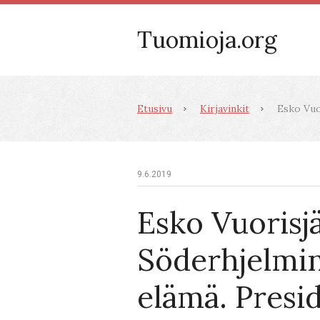
Tuomioja.org
Etusivu
Kirjavinkit
Esko Vuor
9.6.2019
Esko Vuorisjä
Söderhjelmin
elämä. Presi