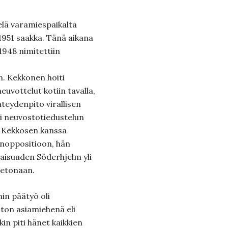
elä varamiespaikalta
1951 saakka. Tänä aikana
1948 nimitettiin
. Kekkonen hoiti
euvottelut kotiin tavalla,
hteydenpito virallisen
hi neuvostotiedustelun
li Kekkosen kanssa
anoppositioon, hän
laisuuden Söderhjelm yli
ietonaan.
in päätyö oli
iton asiamiehenä eli
in piti hänet kaikkien