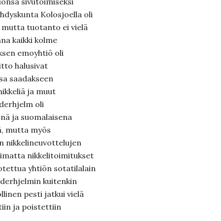
önsä sivutoimiseksi
hdyskunta Kolosjoella oli
, mutta tuotanto ei vielä
ana kaikki kolme
oksen emoyhtiö oli
itto halusivat
ksa saadakseen
ikkeliä ja muut
derhjelm oli
önä ja suomalaisena
sä, mutta myös
n nikkelineuvottelujen
imatta nikkelitoimitukset
tettua yhtiön sotatilalain
derhjelmin kuitenkin
inen pesti jatkui vielä
iin ja poistettiin