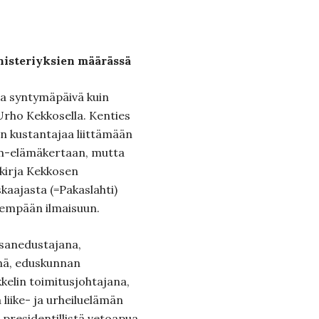
isteriyksien määrässä
ma syntymäpäivä kuin
rho Kekkosella. Kenties
n kustantajaa liittämään
m-elämäkertaan, mutta
 kirja Kekkosen
iskaajasta (=Pakaslahti)
empään ilmaisuun.
nsanedustajana,
inä, eduskunnan
elin toimitusjohtajana,
liike- ja urheiluelämän
 presidentillistä vetoapua