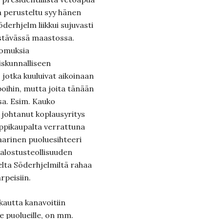
ja perusteltu syy hänen
derhjelm liikkui sujuvasti
istävässä maastossa.
tomuksia
iskunnalliseen
, jotka kuuluivat aikoinaan
poihin, mutta joita tänään
sa. Esim. Kauko
johtanut koplausyritys
ppikaupalta verrattuna
daarinen puoluesihteeri
jalostusteollisuuden
elta Söderhjelmiltä rahaa
rpeisiin.
kautta kanavoitiin
le puolueille, on mm.