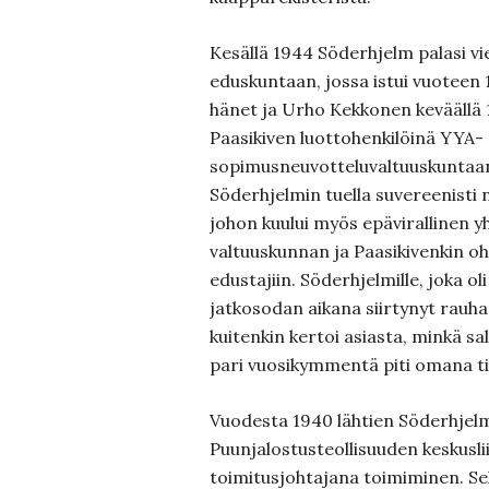
Kesällä 1944 Söderhjelm palasi vi
eduskuntaan, jossa istui vuoteen 
hänet ja Urho Kekkonen keväällä 
Paasikiven luottohenkilöinä YYA-
sopimusneuvotteluvaltuuskuntaan
Söderhjelmin tuella suvereenisti n
johon kuului myös epävirallinen y
valtuuskunnan ja Paasikivenkin o
edustajiin. Söderhjelmille, joka o
jatkosodan aikana siirtynyt rauh
kuitenkin kertoi asiasta, minkä sa
pari vuosikymmentä piti omana t
Vuodesta 1940 lähtien Söderhjelm
Puunjalostusteollisuuden keskusli
toimitusjohtajana toimiminen. Sek