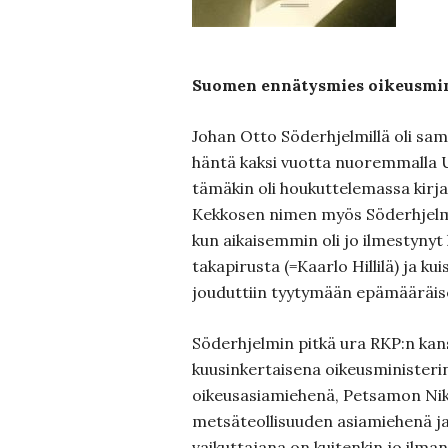
Suomen ennätysmies oikeusmin
Johan Otto Söderhjelmillä oli sa
häntä kaksi vuotta nuoremmalla U
tämäkin oli houkuttelemassa kirja
Kekkosen nimen myös Söderhjel
kun aikaisemmin oli jo ilmestynyt
takapirusta (=Kaarlo Hillilä) ja ku
jouduttiin tyytymään epämääräis
Söderhjelmin pitkä ura RKP:n ka
kuusinkertaisena oikeusminister
oikeusasiamiehenä, Petsamon Nikk
metsäteollisuuden asiamiehenä ja 
vaikuttajana on kuitenkin jo ilman