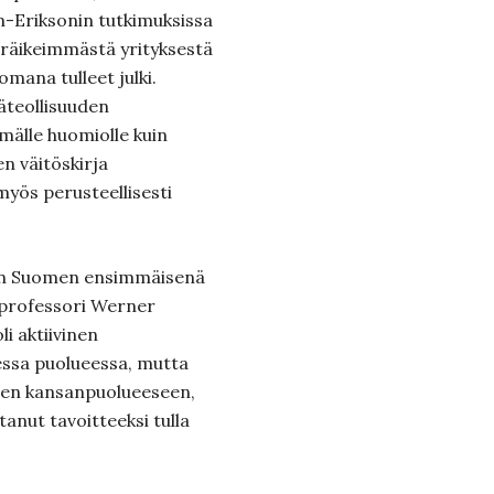
n-Eriksonin tutkimuksissa
 räikeimmästä yrityksestä
mana tulleet julki.
äteollisuuden
mälle huomiolle kuin
en väitöskirja
ös perusteellisesti
isen Suomen ensimmäisenä
 professori Werner
i aktiivinen
ssa puolueessa, mutta
seen kansanpuolueeseen,
tanut tavoitteeksi tulla