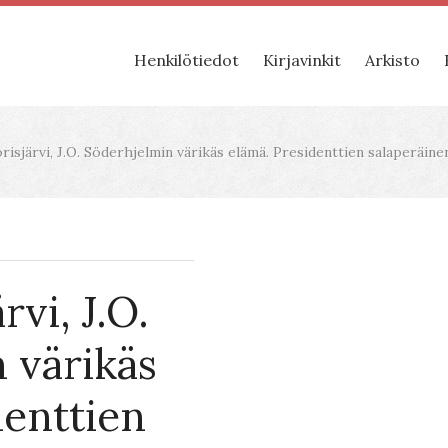
Henkilötiedot
Kirjavinkit
Arkisto
isjärvi, J.O. Söderhjelmin värikäs elämä. Presidenttien salaperäinen
rvi, J.O.
 värikäs
denttien