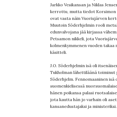
Jarkko Vesikansan ja Niklas Jense
kerrottu, mutta tiedot Korsimon
ovat vasta näin Vuorisjärven kerto
Muutoin Söderhjelmin rooli mets
edunvalvojana jää kirjassa vähem
Petsamon nikkeli, jota Vuorisjärv
kolmenkymmenen vuoden takaa my
käsitteli.
J.O. Söderhjelmin isä oli itsenä
Tukholman lähettiläänä toiminut
Söderhjelm. Fennomaaninen isä ol
suomenkielisessä nuorsuomalaise
hänen poikansa palasi ruotsalai
jota kautta hän jo varhain oli aset
kansanedustajaksi ja ministeriksi.