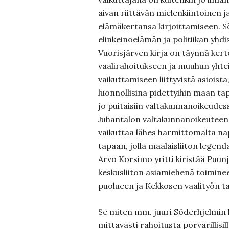
aivan riittävän mielenkiintoinen 
elämäkertansa kirjoittamiseen. Sö
elinkeinoelämän ja politiikan yhd
Vuorisjärven kirja on täynnä ker
vaalirahoitukseen ja muuhun yhte
vaikuttamiseen liittyvistä asioista
luonnollisina pidettyihin maan ta
jo puitaisiin valtakunnanoikeudes
Juhantalon valtakunnanoikeuteen 
vaikuttaa lähes harmittomalta na
tapaan, jolla maalaisliiton legen
Arvo Korsimo yritti kiristää Puun
keskusliiton asiamiehenä toimine
puolueen ja Kekkosen vaalityön ta
Se miten mm. juuri Söderhjelmin 
mittavasti rahoitusta porvarillisil