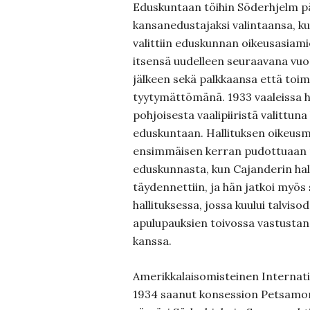
Eduskuntaan töihin Söderhjelm pä
kansanedustajaksi valintaansa, k
valittiin eduskunnan oikeusasiami
itsensä uudelleen seuraavana vuo
jälkeen sekä palkkaansa että toim
tyytymättömänä. 1933 vaaleissa h
pohjoisesta vaalipiiristä valittu
eduskuntaan. Hallituksen oikeusmi
ensimmäisen kerran pudottuaan 1
eduskunnasta, kun Cajanderin hall
täydennettiin, ja hän jatkoi myös
hallituksessa, jossa kuului talvi
apulupauksien toivossa vastustan
kanssa.
Amerikkalaisomisteinen Internati
1934 saanut konsession Petsamon 