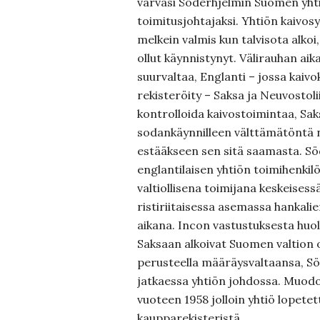
värväsi Söderhjelmin Suomen yhti
toimitusjohtajaksi. Yhtiön kaivosy
melkein valmis kun talvisota alkoi
ollut käynnistynyt. Välirauhan aik
suurvaltaa, Englanti – jossa kaiv
rekisteröity – Saksa ja Neuvostoli
kontrolloida kaivostoimintaa, Sa
sodankäynnilleen välttämätöntä n
estääkseen sen sitä saamasta. Sö
englantilaisen yhtiön toimihenkil
valtiollisena toimijana keskeises
ristiriitaisessa asemassa hankalie
aikana. Incon vastustuksesta huol
Saksaan alkoivat Suomen valtion o
perusteella määräysvaltaansa, Sö
jatkaessa yhtiön johdossa. Muodoll
vuoteen 1958 jolloin yhtiö lopetett
kaupparekisteristä.