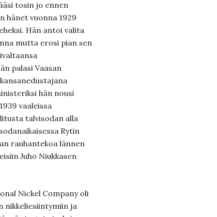
äsi tosin jo ennen
un hänet vuonna 1929
eheksi. Hän antoi valita
nna mutta erosi pian sen
ivaltaansa
än palasi Vaasan
na kansanedustajana
nisteriksi hän nousi
939 vaaleissa
itusta talvisodan alla
 sodanaikaisessa Rytin
sodan rauhantekoa lännen
eisiin Juho Niukkasen
onal Nickel Company oli
nikkeliesiintymiin ja