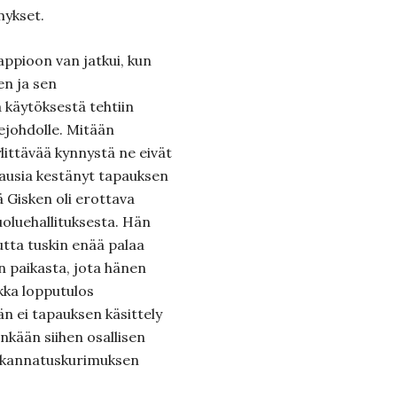
mykset.
appioon van jatkui, kun
n ja sen
 käytöksestä tehtiin
ejohdolle. Mitään
littävää kynnystä ne eivät
kausia kestänyt tapauksen
tä Gisken oli erottava
oluehallituksesta. Hän
utta tuskin enää palaa
 paikasta, jota hänen
ikka lopputulos
än ei tapauksen käsittely
nkään siihen osallisen
a kannatuskurimuksen