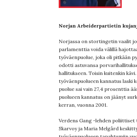
Norjan Arbeiderpartietin kuja
Norjassa on stortingetin vaalit jo
parlamenttia voida välillä hajott
työväenpuolue, joka oli pitkään p
odotti astuvansa porvarihallitukse
hallitukseen. Toisin kuitenkin käv
työväenpuolueen kannatus laski ko
puolue sai vain 27,4 prosenttia ää
puolueen kannatus on jäänyt surke
kerran, vuonna 2001.
Verdens Gang -lehden poliittiset 
Skarvoy ja Maria Melgård keskitty
työväenpuolueen tapahtumiin vu