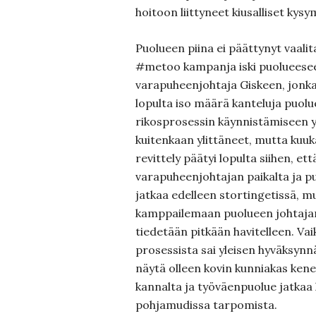
hoitoon liittyneet kiusalliset kysy
Puolueen piina ei päättynyt vaalit
#metoo kampanja iski puolueesee
varapuheenjohtaja Giskeen, jonka
lopulta iso määrä kanteluja puolu
rikosprosessin käynnistämiseen y
kuitenkaan ylittäneet, mutta kuu
revittely päätyi lopulta siihen, et
varapuheenjohtajan paikalta ja pu
jatkaa edelleen stortingetissä, m
kamppailemaan puolueen johtajan
tiedetään pitkään havitelleen. Va
prosessista sai yleisen hyväksynn
näytä olleen kovin kunniakas kene
kannalta ja työväenpuolue jatka
pohjamudissa tarpomista.