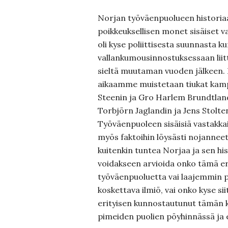
Norjan työväenpuolueen historiaa
poikkeuksellisen monet sisäiset v
oli kyse poliittisesta suunnasta k
vallankumousinnostuksessaan liitt
sieltä muutaman vuoden jälkeen
aikaamme muistetaan tiukat kampp
Steenin ja Gro Harlem Brundtlandt
Torbjörn Jaglandin ja Jens Stolten
Työväenpuoleen sisäisiä vastakkai
myös faktoihin löysästi nojanneet ki
kuitenkin tuntea Norjaa ja sen h
voidakseen arvioida onko tämä eri
työväenpuoluetta vai laajemmin po
koskettava ilmiö, vai onko kyse s
erityisen kunnostautunut tämän ka
pimeiden puolien pöyhinnässä ja e