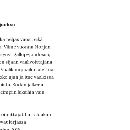
njuoksu
ka neljäs vuosi, eikä
aa. Viime vuonna Norjan
ysynyt gallup-johdossa,
n sijaan vaalivoittajana
i. Vaalikamppailun alettua
ko ajan ja itse vaaleissa
nistä. Sodan jälkeen
impiin lukuihin vain
toimittajat Lars Joakim
vät kirjassa
oden 2015