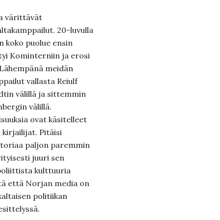
 värittävät
altakamppailut. 20-luvulla
un koko puolue ensin
yi Kominterniin ja erosi
. Lähempänä meidän
ailut vallasta Reiulf
in välillä ja sittemmin
bergin välillä.
suuksia ovat käsitelleet
rjailijat. Pitäisi
istoriaa paljon paremmin
tyisesti juuri sen
liittista kulttuuria
iitä että Norjan media on
ltaisen politiikan
sittelyssä.