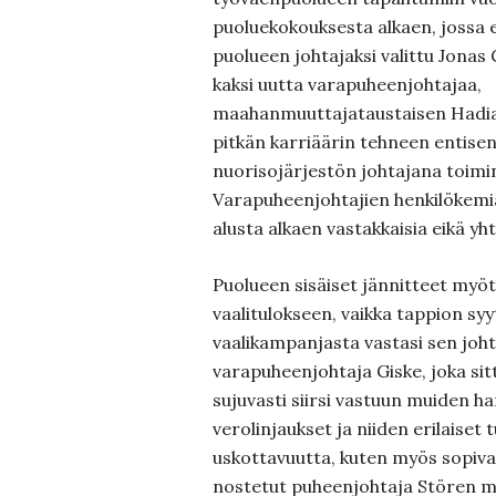
puoluekokouksesta alkaen, jossa 
puolueen johtajaksi valittu Jonas 
kaksi uutta varapuheenjohtajaa,
maahanmuuttajataustaisen Hadia 
pitkän karriäärin tehneen entisen
nuorisojärjestön johtajana toim
Varapuheenjohtajien henkilökemiat
alusta alkaen vastakkaisia eikä yh
Puolueen sisäiset jännitteet myö
vaalitulokseen, vaikka tappion syy
vaalikampanjasta vastasi sen joh
varapuheenjohtaja Giske, joka sit
sujuvasti siirsi vastuun muiden ha
verolinjaukset ja niiden erilaiset
uskottavuutta, kuten myös sopivast
nostetut puheenjohtaja Stören me