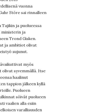
edellisenä vuonna
Gahr Störe sai rinnalleen
Tajikin ja puolueessa
 ministerin ja
ineen Trond Gisken.
 ja ambitiot olivat
teistyö sujunut.
tävaikuttivat myös
t olivat syvemmällä. Itse
toonsa haalinut
ten tappion jälkeen kyllä
rteille. Puolueen
 tulkinnat söivät puolueen
i vaalien alla esiin
lkoisen varallisuuden