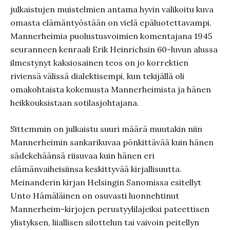
julkaistujen muistelmien antama hyvin valikoitu kuva
omasta elämäntyöstään on vielä epäluotettavampi.
Mannerheimia puolustusvoimien komentajana 1945
seuranneen kenraali Erik Heinrichsin 60-luvun alussa
ilmestynyt kaksiosainen teos on jo korrektien
riviensä välissä dialektisempi, kun tekijällä oli
omakohtaista kokemusta Mannerheimista ja hänen
heikkouksistaan sotilasjohtajana.
Sittemmin on julkaistu suuri määrä muutakin niin
Mannerheimin sankarikuvaa pönkittävää kuin hänen
sädekehäänsä riisuvaa kuin hänen eri
elämänvaiheisiinsa keskittyvää kirjallisuutta.
Meinanderin kirjan Helsingin Sanomissa esitellyt
Unto Hämäläinen on osuvasti luonnehtinut
Mannerheim-kirjojen perustyylilajeiksi pateettisen
ylistyksen, liiallisen silottelun tai vaivoin peitellyn