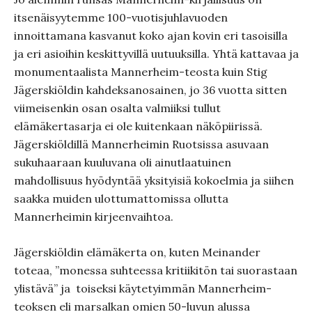
itsenäisyytemme 100-vuotisjuhlavuoden
innoittamana kasvanut koko ajan kovin eri tasoisilla
ja eri asioihin keskittyvillä uutuuksilla. Yhtä kattavaa ja
monumentaalista Mannerheim-teosta kuin Stig
Jägerskiöldin kahdeksanosainen, jo 36 vuotta sitten
viimeisenkin osan osalta valmiiksi tullut
elämäkertasarja ei ole kuitenkaan näköpiirissä.
Jägerskiöldillä Mannerheimin Ruotsissa asuvaan
sukuhaaraan kuuluvana oli ainutlaatuinen
mahdollisuus hyödyntää yksityisiä kokoelmia ja siihen
saakka muiden ulottumattomissa ollutta
Mannerheimin kirjeenvaihtoa.
Jägerskiöldin elämäkerta on, kuten Meinander
toteaa, ”monessa suhteessa kritiikitön tai suorastaan
ylistävä” ja toiseksi käytetyimmän Mannerheim-
teoksen eli marsalkan omien 50-luvun alussa