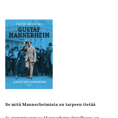
Se mitä Mannerheimista on tarpeen tietää
Jo aiemmin runsas Mannerheim-kirjallisuus on