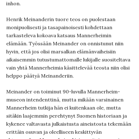
inhon.
Henrik Meinanderin tuore teos on puolestaan
monipuolisesti ja tasapainoisesti kohdettaan
tarkasteleva kokoava katsaus Mannerheimin
elämään. Työssään Meinander on onnistunut niin
hyvin, että jos olisi marsalkan elämänvaiheisiin
aikaisemmin tutustumattomalle lukijalle suositeltava
vain yhtä Mannerheimia käsittelevää teosta niin olisi
helppo päätyä Meinanderiin.
Meinander on toiminut 90-luvulla Mannerheim-
museon intendenttinä, mutta mikään varsinainen
Mannerheim tutkija hän ei kuitenkaan ole, mutta
sitäkin laajemmin perehtynyt Suomen historiaan ja
kykenee valtavasta julkaistusta aineistosta tekemään
erittäin osuvan ja oleelliseen keskittyvän