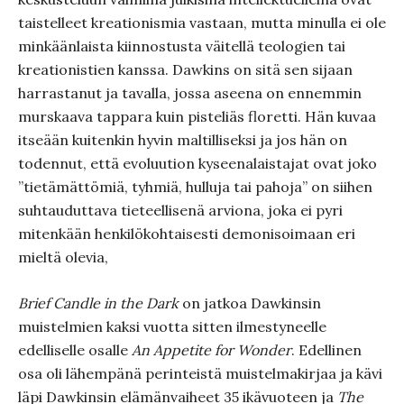
taistelleet kreationismia vastaan, mutta minulla ei ole
minkäänlaista kiinnostusta väitellä teologien tai
kreationistien kanssa. Dawkins on sitä sen sijaan
harrastanut ja tavalla, jossa aseena on ennemmin
murskaava tappara kuin pisteliäs floretti. Hän kuvaa
itseään kuitenkin hyvin maltilliseksi ja jos hän on
todennut, että evoluution kyseenalaistajat ovat joko
”tietämättömiä, tyhmiä, hulluja tai pahoja” on siihen
suhtauduttava tieteellisenä arviona, joka ei pyri
mitenkään henkilökohtaisesti demonisoimaan eri
mieltä olevia,
Brief Candle in the Dark
on jatkoa Dawkinsin
muistelmien kaksi vuotta sitten ilmestyneelle
edelliselle osalle
An Appetite for Wonder
. Edellinen
osa oli lähempänä perinteistä muistelmakirjaa ja kävi
läpi Dawkinsin elämänvaiheet 35 ikävuoteen ja
The