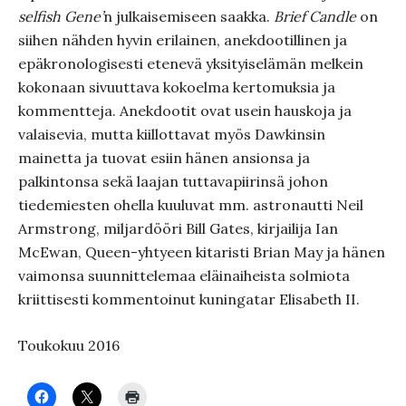
selfish Gene’
n julkaisemiseen saakka.
Brief Candle
on
siihen nähden hyvin erilainen, anekdootillinen ja
epäkronologisesti etenevä yksityiselämän melkein
kokonaan sivuuttava kokoelma kertomuksia ja
kommentteja. Anekdootit ovat usein hauskoja ja
valaisevia, mutta kiillottavat myös Dawkinsin
mainetta ja tuovat esiin hänen ansionsa ja
palkintonsa sekä laajan tuttavapiirinsä johon
tiedemiesten ohella kuuluvat mm. astronautti Neil
Armstrong, miljardööri Bill Gates, kirjailija Ian
McEwan, Queen-yhtyeen kitaristi Brian May ja hänen
vaimonsa suunnittelemaa eläinaiheista solmiota
kriittisesti kommentoinut kuningatar Elisabeth II.
Toukokuu 2016