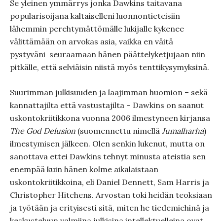
Se yleinen ymmärrys jonka Dawkins taitavana
popularisoijana kaltaiselleni luonnontieteisiin
lähemmin perehtymättömälle lukijalle kykenee
välittämään on arvokas asia, vaikka en väitä
pystyväni seuraamaan hänen päättelyketjujaan niin
pitkälle, että selviäisin niistä myös tenttikysymyksinä.
Suurimman julkisuuden ja laajimman huomion – sekä
kannattajilta että vastustajilta – Dawkins on saanut
uskontokriitikkona vuonna 2006 ilmestyneen kirjansa
The God Delusion
(suomennettu nimellä
Jumalharha
)
ilmestymisen jälkeen. Olen senkin lukenut, mutta on
sanottava ettei Dawkins tehnyt minusta ateistia sen
enempää kuin hänen kolme aikalaistaan
uskontokriitikkoina, eli Daniel Dennett, Sam Harris ja
Christopher Hitchens. Arvostan toki heidän teoksiaan
ja työtään ja erityisesti sitä, miten he tiedemiehinä ja
keskusteluun valmiina julkisina intellektuelleina ovat