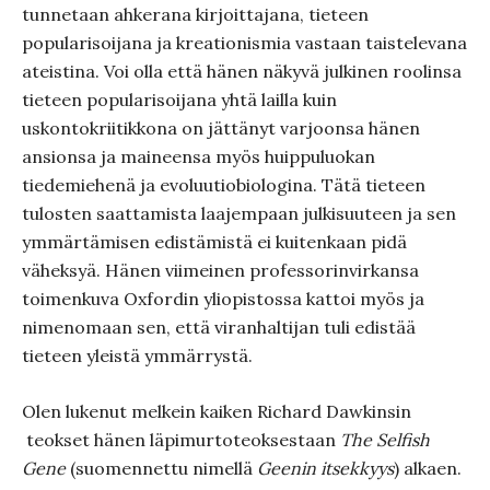
tunnetaan ahkerana kirjoittajana, tieteen
popularisoijana ja kreationismia vastaan taistelevana
ateistina. Voi olla että hänen näkyvä julkinen roolinsa
tieteen popularisoijana yhtä lailla kuin
uskontokriitikkona on jättänyt varjoonsa hänen
ansionsa ja maineensa myös huippuluokan
tiedemiehenä ja evoluutiobiologina. Tätä tieteen
tulosten saattamista laajempaan julkisuuteen ja sen
ymmärtämisen edistämistä ei kuitenkaan pidä
väheksyä. Hänen viimeinen professorinvirkansa
toimenkuva Oxfordin yliopistossa kattoi myös ja
nimenomaan sen, että viranhaltijan tuli edistää
tieteen yleistä ymmärrystä.
Olen lukenut melkein kaiken Richard Dawkinsin
teokset hänen läpimurtoteoksestaan
The Selfish
Gene
(suomennettu nimellä
Geenin itsekkyys
) alkaen.