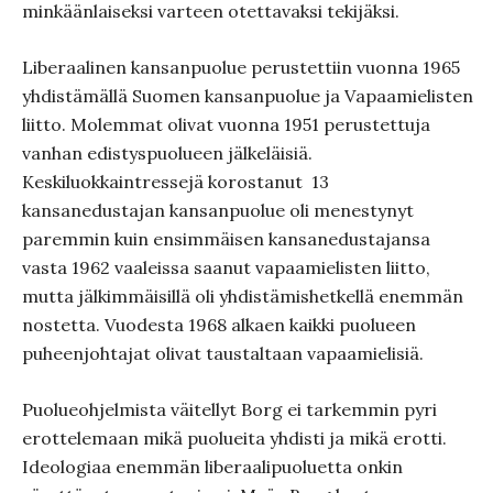
minkäänlaiseksi varteen otettavaksi tekijäksi.
Liberaalinen kansanpuolue perustettiin vuonna 1965
yhdistämällä Suomen kansanpuolue ja Vapaamielisten
liitto. Molemmat olivat vuonna 1951 perustettuja
vanhan edistyspuolueen jälkeläisiä.
Keskiluokkaintressejä korostanut 13
kansanedustajan kansanpuolue oli menestynyt
paremmin kuin ensimmäisen kansanedustajansa
vasta 1962 vaaleissa saanut vapaamielisten liitto,
mutta jälkimmäisillä oli yhdistämishetkellä enemmän
nostetta. Vuodesta 1968 alkaen kaikki puolueen
puheenjohtajat olivat taustaltaan vapaamielisiä.
Puolueohjelmista väitellyt Borg ei tarkemmin pyri
erottelemaan mikä puolueita yhdisti ja mikä erotti.
Ideologiaa enemmän liberaalipuoluetta onkin