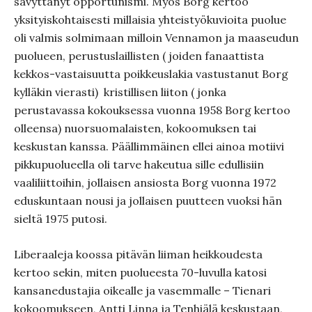
sävyttänyt opportunismi. Myös Borg kertoo
yksityiskohtaisesti millaisia yhteistyökuvioita puolue
oli valmis solmimaan milloin Vennamon ja maaseudun
puolueen, perustuslaillisten ( joiden fanaattista
kekkos-vastaisuutta poikkeuslakia vastustanut Borg
kylläkin vierasti) kristillisen liiton ( jonka
perustavassa kokouksessa vuonna 1958 Borg kertoo
olleensa) nuorsuomalaisten, kokoomuksen tai
keskustan kanssa. Päällimmäinen ellei ainoa motiivi
pikkupuolueella oli tarve hakeutua sille edullisiin
vaaliliittoihin, jollaisen ansiosta Borg vuonna 1972
eduskuntaan nousi ja jollaisen puutteen vuoksi hän
sieltä 1975 putosi.
Liberaaleja koossa pitävän liiman heikkoudesta
kertoo sekin, miten puolueesta 70-luvulla katosi
kansanedustajia oikealle ja vasemmalle – Tienari
kokoomukseen, Antti Linna ja Tenhiälä keskustaan,