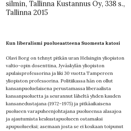
silmin, Tallinna Kustannus Oy, 338 s.,
Tallinna 2015
Kun liberalismi puolueaatteena Suomesta katosi
Olavi Borg on tehnyt pitkän uran Helsingin yliopiston
valtio-opin dosenttina, Jyväskylän yliopiston
apulaisprofessorina ja liki 30 vuotta Tampereen
yliopiston professorina. Politiikassa hän on ollut
kansanpuoluelaisena perustamassa liberaalista
kansanpuoluetta ja seurannut läheltä yhden kauden
kansanedustajana (1972–1975) ja pitkäaikaisena
puolueen varapuheenjohtajana puolueensa alasajoa
ja ajautumista keskustapuolueen ostamaksi
apupuolueeksi; asemaan josta se ei koskaan toipunut