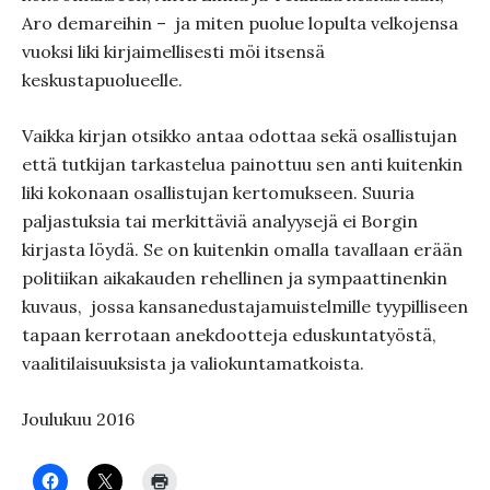
Aro demareihin – ja miten puolue lopulta velkojensa
vuoksi liki kirjaimellisesti möi itsensä
keskustapuolueelle.
Vaikka kirjan otsikko antaa odottaa sekä osallistujan
että tutkijan tarkastelua painottuu sen anti kuitenkin
liki kokonaan osallistujan kertomukseen. Suuria
paljastuksia tai merkittäviä analyysejä ei Borgin
kirjasta löydä. Se on kuitenkin omalla tavallaan erään
politiikan aikakauden rehellinen ja sympaattinenkin
kuvaus, jossa kansanedustajamuistelmille tyypilliseen
tapaan kerrotaan anekdootteja eduskuntatyöstä,
vaalitilaisuuksista ja valiokuntamatkoista.
Joulukuu 2016