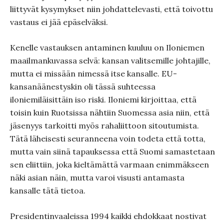
liittyvät kysymykset niin johdattelevasti, että toivottu
vastaus ei jää epäselväksi.
Kenelle vastauksen antaminen kuuluu on Iloniemen
maailmankuvassa selvä: kansan valitsemille johtajille,
mutta ei missään nimessä itse kansalle. EU-
kansanäänestyskin oli tässä suhteessa
iloniemiläisittäin iso riski. Iloniemi kirjoittaa, että
toisin kuin Ruotsissa nähtiin Suomessa asia niin, että
jäsenyys tarkoitti myös rahaliittoon sitoutumista.
Tätä läheisesti seuranneena voin todeta että totta,
mutta vain siinä tapauksessa että Suomi samastetaan
sen eliittiin, joka kieltämättä varmaan enimmäkseen
näki asian näin, mutta varoi visusti antamasta
kansalle tätä tietoa.
Presidentinvaaleissa 1994 kaikki ehdokkaat nostivat