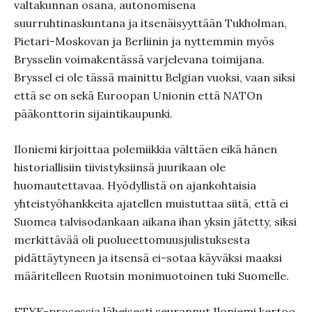
valtakunnan osana, autonomisena
suurruhtinaskuntana ja itsenäisyyttään Tukholman,
Pietari-Moskovan ja Berliinin ja nyttemmin myös
Brysselin voimakentässä varjelevana toimijana.
Bryssel ei ole tässä mainittu Belgian vuoksi, vaan siksi
että se on sekä Euroopan Unionin että NATOn
pääkonttorin sijaintikaupunki.
Iloniemi kirjoittaa polemiikkia välttäen eikä hänen
historiallisiin tiivistyksiinsä juurikaan ole
huomautettavaa. Hyödyllistä on ajankohtaisia
yhteistyöhankkeita ajatellen muistuttaa siitä, että ei
Suomea talvisodankaan aikana ihan yksin jätetty, siksi
merkittävää oli puolueettomuusjulistuksesta
pidättäytyneen ja itsensä ei-sotaa käyväksi maaksi
määritelleen Ruotsin monimuotoinen tuki Suomelle.
ETYK-prosessia läheisesti seurannut Iloniemi kertoo