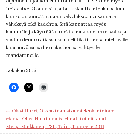
diplomaattijoukon ehdotonta eliittiä. Sen hän myös
tietää itse. Osaamista ja taidokkuutta etenkin silloin
kun se on annettu maan palvelukseen ei kannata
väheksyä eikä kadehtia. Sitä kannattaa myös
kuunnella ja käyttää kuitenkin muistaen, ettei valta ja
vastuu demokratiassa kuulu eliitiksi itsensä mieltäville
kansainvälisissä herrakerhoissa viihtyville
mandariineille.
Lokakuu 2015
← Olavi Hurri, Oikeastaan aika mielenkiintoinen
elämä. Olavi Hurrin muistelmat, toimittanut
Merja Minkkinen, TSL, 175 s., Tampere 2011