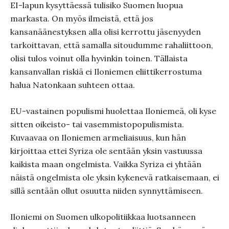
EI-lapun kysyttäessä tulisiko Suomen luopua
markasta. On myös ilmeistä, että jos
kansanäänestyksen alla olisi kerrottu jäsenyyden
tarkoittavan, että samalla sitoudumme rahaliittoon,
olisi tulos voinut olla hyvinkin toinen. Tällaista
kansanvallan riskiä ei Iloniemen eliittikerrostuma
halua Natonkaan suhteen ottaa.
EU-vastainen populismi huolettaa Iloniemeä, oli kyse
sitten oikeisto- tai vasemmistopopulismista.
Kuvaavaa on Iloniemen armeliaisuus, kun hän
kirjoittaa ettei Syriza ole sentään yksin vastuussa
kaikista maan ongelmista. Vaikka Syriza ei yhtään
näistä ongelmista ole yksin kykenevä ratkaisemaan, ei
sillä sentään ollut osuutta niiden synnyttämiseen.
Iloniemi on Suomen ulkopolitiikkaa luotsanneen