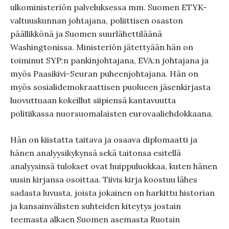
ulkoministeriön palveluksessa mm. Suomen ETYK-
valtuuskunnan johtajana, poliittisen osaston
päällikkönä ja Suomen suurlähettiläänä
Washingtonissa. Ministeriön jätettyään hän on
toiminut SYP:n pankinjohtajana, EVA:n johtajana ja
myös Paasikivi-Seuran puheenjohtajana. Hän on
myös sosialidemokraattisen puolueen jäsenkirjasta
luovuttuaan kokeillut siipiensä kantavuutta
politiikassa nuorsuomalaisten eurovaaliehdokkaana.
Hän on kiistatta taitava ja osaava diplomaatti ja
hänen analyysikykynsä sekä taitonsa esitellä
analyysinsä tulokset ovat huippuluokkaa, kuten hänen
uusin kirjansa osoittaa. Tiivis kirja koostuu lähes
sadasta luvusta, joista jokainen on harkittu historian
ja kansainvälisten suhteiden kiteytys jostain
teemasta alkaen Suomen asemasta Ruotsin