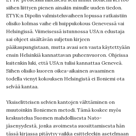
siihen liittyen pienen ainakin minulle uuden tiedon.
ETYK:n Dipolin valmisteluvaiheen lopussa ratkaistiin
olisiko kolmas vaihe eli huippukokous Genevessä vai
Helsingissä. Viimeisessä istunnossa USA:n edustaja
sai ohjeet sisältävän suljetun kirjeen
pääkaupungistaan, mutta avasi sen vasta käytettyään
ensin Helsinkiä kannattavan puheenvuoron. Ohjeissa
kuitenkin luki, että USA:n tulisi kannattaa Geneveä.
Siihen olisiko kuoren oikea-aikainen avaaminen
todella vienyt kokouksen Helsingistä ei Iloniemi ota
selvää kantaa.
Yksiselitteisen selvien kantojen välttäminen on
muutoinkin Iloniemen metodi. Tämä koskee myös
keskustelua Suomen mahdollisesta Nato-
jäsenyydestä, jonka avoimesta suosittamisesta hän
tässä kirjassa pitäytyy vaikka esitteleekin asetelmaan