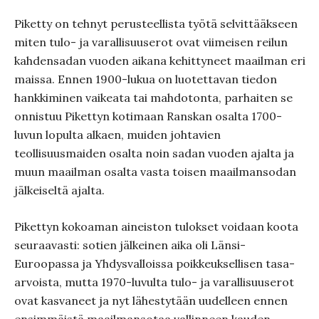
Piketty on tehnyt perusteellista työtä selvittääkseen
miten tulo- ja varallisuuserot ovat viimeisen reilun
kahdensadan vuoden aikana kehittyneet maailman eri
maissa. Ennen 1900-lukua on luotettavan tiedon
hankkiminen vaikeata tai mahdotonta, parhaiten se
onnistuu Pikettyn kotimaan Ranskan osalta 1700-
luvun lopulta alkaen, muiden johtavien
teollisuusmaiden osalta noin sadan vuoden ajalta ja
muun maailman osalta vasta toisen maailmansodan
jälkeiseltä ajalta.
Pikettyn kokoaman aineiston tulokset voidaan koota
seuraavasti: sotien jälkeinen aika oli Länsi-
Euroopassa ja Yhdysvalloissa poikkeuksellisen tasa-
arvoista, mutta 1970-luvulta tulo- ja varallisuuserot
ovat kasvaneet ja nyt lähestytään uudelleen ennen