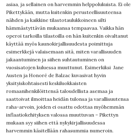
asiaa, ja sellainen on harvemmin helppolukuista. Ei ole
Pikettykään, mutta kuitenkin perusteellisuuteensa
nähden ja kaikkine tilastotaulukkoineen silti
hämmästyttävän mukaansa tempaavaa. Vaikka hän
operoi tarkoilla tilastoilla on hän kuitenkin oivaltanut
käyttää myös kaunokirjallisuudesta poimittuja
esimerkkejä valaisemaan sitä, miten varallisuuden
jakaantuminen ja siihen suhtautuminen on
vuosisatojen kuluessa muuttunut. Esimerkiksi Jane
Austen ja Honoré de Balzac kuvasivat hyvin
yksityiskohtaisesti keskiluokkaisten
romaanihenkilöittensä taloudellista asemaa ja
saattoivat ilmoittaa heidän tulonsa ja varallisuutensa
raha-arvoin, joiden ei osattu odottaa myöhemmän
inflaatiokehityksen valossa muuttuvan – Pikettyn
mukaan syy siihen että nykykirjallisuudessa
harvemmin käsitellään rahasummia numeroin.