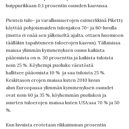
huippurikkaan 0,1 prosentin osuuden kasvussa.
Pienten tulo- ja varallisuuserojen esimerkkinä Piketty
käyttää pohjoismaiden tulonjakoa 70- ja 80-luvulla
(mutta ei enää sen jälkeiseltä ajalta, ottaen huomioon
täälläkin tapahtuneen tuloerojen kasvun). Tällaisissa
maissa ylimmän kymmenyksen osuus kaikista
pääomista on n. 30 prosenttia ja kaikista tuloista
noin 25 %. Köyhempi puolisko väestöstä
hallitsee pääomista 10 % ja saa tuloista 25 %.
Keskitason erojen maissa kuten 2010 luvun
alun Euroopassa ylimmän kymmenyksen osuudet
ovat noin 60 ja 35 %, köyhemmän puoliskon ja
suurten tuloerojen maissa kuten USA:ssa 70 % ja 50
%.
Kun luvuista erotetaan rikkaimman prosentin