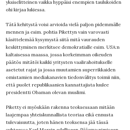
yksiselitteinen vaikka hyppäisi enempien taulukoiden
ohi kirjaa lukiessa.
Tätä kehitystä voisi arvioida vielä paljon pidemmälle
mennen ja esim. pohtia Pikettyn vain varovasti
käsittelemää kysymystä siitä mitä vaurauden
keskittyminen merkitsee demokratialle esim. USA:n
kaltaisessa maassa, jossa korkeimman oikeuden
päätös mitätöi kaikki yritysten vaalirahoitukselle
asetetut rajat ja jossa muutamien superrikkaiden
omistamien mediakanavien tiedonvälitys toimii niin,
että puolet republikaanien kannattajista luulee
presidentti Obaman olevan muslimi.
Piketty ei myöskään rakenna teoksessaan mitään
laajempaa yhteiskunnallista teoriaa eikä ennusta
tulevaisuutta, joten hänen teoksensa jää tässä
suhteessa Karl Marxin edelliseen
Pääoma
-nimiseen