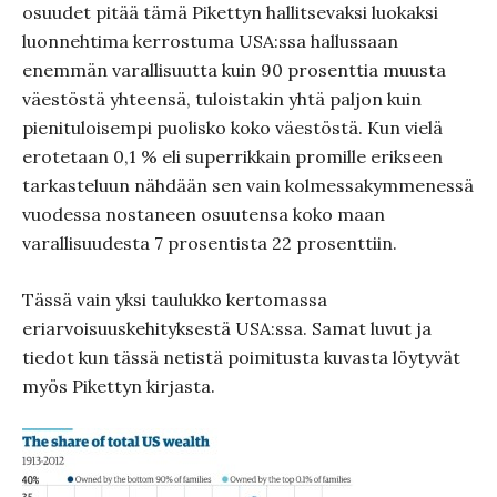
osuudet pitää tämä Pikettyn hallitsevaksi luokaksi
luonnehtima kerrostuma USA:ssa hallussaan
enemmän varallisuutta kuin 90 prosenttia muusta
väestöstä yhteensä, tuloistakin yhtä paljon kuin
pienituloisempi puolisko koko väestöstä. Kun vielä
erotetaan 0,1 % eli superrikkain promille erikseen
tarkasteluun nähdään sen vain kolmessakymmenessä
vuodessa nostaneen osuutensa koko maan
varallisuudesta 7 prosentista 22 prosenttiin.
Tässä vain yksi taulukko kertomassa
eriarvoisuuskehityksestä USA:ssa. Samat luvut ja
tiedot kun tässä netistä poimitusta kuvasta löytyvät
myös Pikettyn kirjasta.