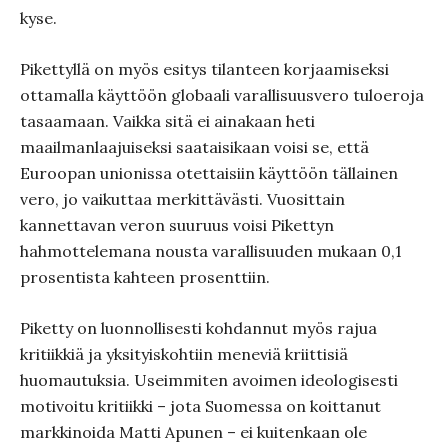
kyse.
Pikettyllä on myös esitys tilanteen korjaamiseksi
ottamalla käyttöön globaali varallisuusvero tuloeroja
tasaamaan. Vaikka sitä ei ainakaan heti
maailmanlaajuiseksi saataisikaan voisi se, että
Euroopan unionissa otettaisiin käyttöön tällainen
vero, jo vaikuttaa merkittävästi. Vuosittain
kannettavan veron suuruus voisi Pikettyn
hahmottelemana nousta varallisuuden mukaan 0,1
prosentista kahteen prosenttiin.
Piketty on luonnollisesti kohdannut myös rajua
kritiikkiä ja yksityiskohtiin meneviä kriittisiä
huomautuksia. Useimmiten avoimen ideologisesti
motivoitu kritiikki – jota Suomessa on koittanut
markkinoida Matti Apunen – ei kuitenkaan ole