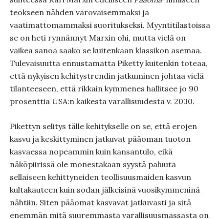
teokseen nähden varovaisemmaksi ja
vaatimattomammaksi suoritukseksi. Myyntitilastoissa
se on heti rynnännyt Marxin ohi, mutta vielä on
vaikea sanoa saako se kuitenkaan klassikon asemaa.
Tulevaisuutta ennustamatta Piketty kuitenkin toteaa,
että nykyisen kehitystrendin jatkuminen johtaa vielä
tilanteeseen, että rikkain kymmenes hallitsee jo 90
prosenttia USA:n kaikesta varallisuudesta v. 2030.
Pikettyn selitys tälle kehitykselle on se, että erojen
kasvu ja keskittyminen jatkuvat pääoman tuoton
kasvaessa nopeammin kuin kansantulo, eikä
näköpiirissä ole monestakaan syystä paluuta
sellaiseen kehittyneiden teollisuusmaiden kasvun
kultakauteen kuin sodan jälkeisinä vuosikymmeninä
nähtiin. Siten pääomat kasvavat jatkuvasti ja sitä
enemmän mitä suuremmasta varallisuusmassasta on