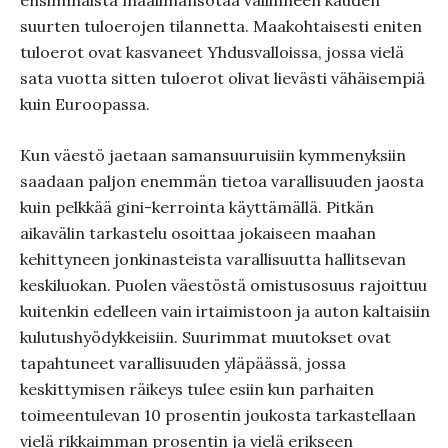
ensimmäistä maailmansotaa vallinneen kauden
suurten tuloerojen tilannetta. Maakohtaisesti eniten
tuloerot ovat kasvaneet Yhdusvalloissa, jossa vielä
sata vuotta sitten tuloerot olivat lievästi vähäisempiä
kuin Euroopassa.
Kun väestö jaetaan samansuuruisiin kymmenyksiin
saadaan paljon enemmän tietoa varallisuuden jaosta
kuin pelkkää gini-kerrointa käyttämällä. Pitkän
aikavälin tarkastelu osoittaa jokaiseen maahan
kehittyneen jonkinasteista varallisuutta hallitsevan
keskiluokan. Puolen väestöstä omistusosuus rajoittuu
kuitenkin edelleen vain irtaimistoon ja auton kaltaisiin
kulutushyödykkeisiin. Suurimmat muutokset ovat
tapahtuneet varallisuuden yläpäässä, jossa
keskittymisen räikeys tulee esiin kun parhaiten
toimeentulevan 10 prosentin joukosta tarkastellaan
vielä rikkaimman prosentin ja vielä erikseen