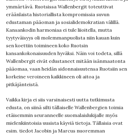
ymmärtävä. Ruotsissa Wallenbergit toteuttivat
eräänlaista historiallista kompromissia suvun
edustaman pääoman ja sosialidemokratian välillä.
Kansankodin harmoniaa ei tule liioitella, mutta
tyytyväisyys oli molemmanpuolista niin kauan kuin
sen koettiin toimineen koko Ruotsin
kansankokonaisuuden hyväksi. Näin voi todeta, sillä
Wallenbergit eivät edustaneet mitään isänmaatonta
pääomaa, vaan heidän sidonnaisuutensa Ruotsiin sen
korkeine veroineen kaikkineen oli aitoa ja
pitkäjänteistä.
Vaikka kirja ei siis varsinaisesti uutta tutkimusta
edusta, on siinä silti tällaiselle Wallenbergien toimia
etäisemmin seuranneelle suomalaislukijalle myös
mielenkiintoisia uusista käyviä tietoja. Tällaisia ovat
esim. tiedot Jacobin ja Marcus nuoremman