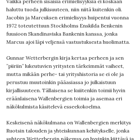
Vaikka perheen sisäisiä erimielisyyksiä ei koskaan
haluttu tuoda julkisuuteen, niin niitä kuitenkin oli.
Jacobin ja Marcuksen erimielisyys huipentui vuonna
1972 toteutettuun Stockholms Enskilda Benkenin
fuusioon Skandinaviska Bankenin kanssa, jonka
Marcus ajoi läpi veljensä vastustuksesta huolimatta.
Gunnar Wetterbergin kirja kertaa perheen ja sen
”piiriin” lukeutuvien yritysten tärkeimmät vaiheet,
mutta mikään perhe- tai yrityshistoria se ei ole ja
perustuu muutoinkin pääasiassa jo julkaistuun
kirjallisuuteen. Tällaisena se kuiitenkin toimii hyvin
eräänlaisena Wallenbergien toimia ja asemaa eri
näkökulmista käsitelevä esseekokoelma.
Keskeisenä näkökulmana on Wallenbergien merkitys
Ruotsin talouden ja yhteiskunnan kehitykselle, jonka
suhteen Wetterbergin näkemys on hyvinkin kiittävä ja