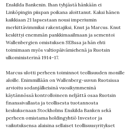
Enskilda Bankenin. Ihan tyhjästä hänkään ei
Linköpingin piispan poikana aloittanut. Kaksi hänen
kaikkiaan 21 lapsestaan nousi imperiumin
merkittävimmiksi rakentajiksi, Knut ja Marcus. Knut
keskittyi enemmän pankkimaailmaan ja sementoi
Wallenbergien omistuksen SEBssa ja hän ehti
toimimaan myös valtiopäivämiehenä ja Ruotsin
ulkoministerinä 1914–17.
Marcus ulotti perheen toiminnot teollisuuden monille
aloille. Enimmillään on Wallenberg-suvun Ruotsissa
arvioitu sodanjälkeisinä vuosikymmeninä
käytännössä kontrolloineen neljättä osaa Ruotsin
finanssivallasta ja teollisesta tuotannosta
keskuksenaan Stockholms Enskilda Banken sekä
perheen omistama holdingyhtiö Investor ja
vaikutuksensa alaisina sellaiset teollisuusyritykset