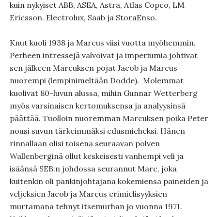
kuin nykyiset ABB, ASEA, Astra, Atlas Copco, LM
Ericsson. Electrolux, Saab ja StoraEnso.
Knut kuoli 1938 ja Marcus viisi vuotta myöhemmin.
Perheen intressejä valvoivat ja imperiumia johtivat
sen jälkeen Marcuksen pojat Jacob ja Marcus
nuorempi (lempinimeltään Dodde). Molemmat
kuolivat 80-luvun alussa, mihin Gunnar Wetterberg
myös varsinaisen kertomuksensa ja analyysinsä
päättää. Tuolloin nuoremman Marcuksen poika Peter
nousi suvun tärkeimmäksi edusmieheksi. Hänen
rinnallaan olisi toisena seuraavan polven
Wallenberginä ollut keskeisesti vanhempi veli ja
isäänsä SEB:n johdossa seurannut Marc, joka
kuitenkin oli pankinjohtajana kokemiensa paineiden ja
veljeksien Jacob ja Marcus erimielisyyksien
murtamana tehnyt itsemurhan jo vuonna 1971.