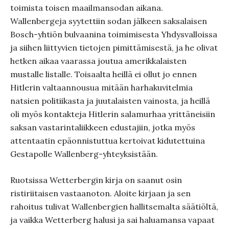
toimista toisen maailmansodan aikana.
Wallenbergeja syytettiin sodan jälkeen saksalaisen
Bosch-yhtiön bulvaanina toimimisesta Yhdysvalloissa
ja siihen liittyvien tietojen pimittämisestä, ja he olivat
hetken aikaa vaarassa joutua amerikkalaisten
mustalle listalle. Toisaalta heillä ei ollut jo ennen
Hitlerin valtaannousua mitään harhakuvitelmia
natsien politiikasta ja juutalaisten vainosta, ja heillä
oli myös kontakteja Hitlerin salamurhaa yrittäneisiin
saksan vastarintaliikkeen edustajiin, jotka myös
attentaatin epäonnistuttua kertoivat kidutettuina
Gestapolle Wallenberg-yhteyksistään.
Ruotsissa Wetterbergin kirja on saanut osin
ristiriitaisen vastaanoton. Aloite kirjaan ja sen
rahoitus tulivat Wallenbergien hallitsemalta säätiöltä,
ja vaikka Wetterberg halusi ja sai haluamansa vapaat