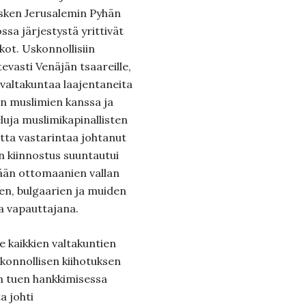
esken Jerusalemin Pyhän
ossa järjestystä yrittivät
ot. Uskonnollisiin
evasti Venäjän tsaareille,
 valtakuntaa laajentaneita
n muslimien kanssa ja
eluja muslimikapinallisten
otta vastarintaa johtanut
n kiinnostus suuntautui
ymään ottomaanien vallan
en, bulgaarien ja muiden
ja vapauttajana.
se kaikkien valtakuntien
konnollisen kiihotuksen
en tuen hankkimisessa
a johti