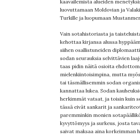
kaavailemista alueiden menetyksis
luovuttamaan Moldovian ja Valak
Turkille ja luopumaan Mustanmer
Vain sotahistoriasta ja taisteluis
kehottaa kirjansa alussa hyppää
siihen osallistuneiden diplomaat
sodan seurauksia selvittävien laaj
taas pidin näitä osioita ehdottom
mielenkiintoisimpina, mutta myös
tai täsmällisemmin sodan organis
kannattaa lukea. Sodan kauheuksi
herkimmät vatsat, ja toisin kuin 
tässä eivät sankarit ja sankarite
paremminkin monien sotapäälliköi
kyvyttömyys ja surkeus, josta tavall
saivat maksaa aina korkeimman h