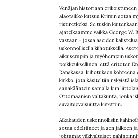
Venäjän historiaan erikoistuneen
alaotsikko kutsuu Krimin sotaa my
ristiretkeksi. Se tuskin kuitenkaa
ajatelkaamme vaikka George W. B
vastaan – jossa aseiden kalistelu
uskonnollisella kiihotuksella. Ase
aikaisempiin ja myöhempiin uskon
poikkeuksellinen, että eritoten 
Ranskassa, kiihotuksen kohteena 
kirkko, jota käsiteltiin nykyistä i
sanakääntein samalla kun liittolai
Ottomaanien valtakunta, jonka i
suvaitsevaisuutta kiitettiin.
Aikakauden uskonnollisiin kahinoi
sotaa edeltäneet ja sen jälkeen j
johtamat väkivaltaiset nahinoinnit