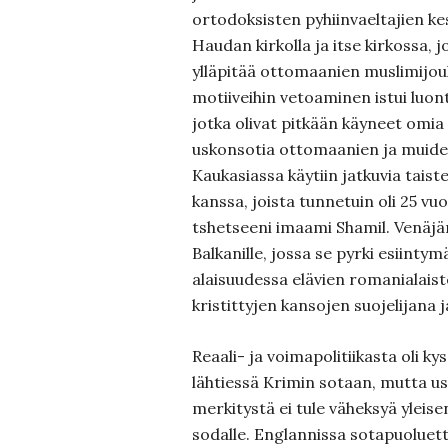
ortodoksisten pyhiinvaeltajien k
Haudan kirkolla ja itse kirkossa, j
ylläpitää ottomaanien muslimijouk
motiiveihin vetoaminen istui luont
jotka olivat pitkään käyneet omia
uskonsotia ottomaanien ja muide
Kaukasiassa käytiin jatkuvia taist
kanssa, joista tunnetuin oli 25 vu
tshetseeni imaami Shamil. Venäjä
Balkanille, jossa se pyrki esiint
alaisuudessa elävien romanialaist
kristittyjen kansojen suojelijana 
Reaali- ja voimapolitiikasta oli ky
lähtiessä Krimin sotaan, mutta us
merkitystä ei tule väheksyä yleis
sodalle. Englannissa sotapuoluett