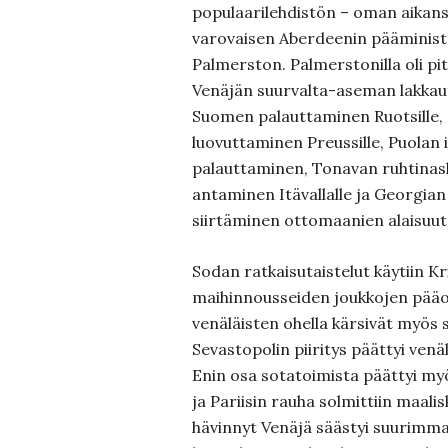
populaarilehdistön – oman aikansa
varovaisen Aberdeenin pääministe
Palmerston. Palmerstonilla oli p
Venäjän suurvalta-aseman lakkautt
Suomen palauttaminen Ruotsille
luovuttaminen Preussille, Puolan 
palauttaminen, Tonavan ruhtinas
antaminen Itävallalle ja Georgia
siirtäminen ottomaanien alaisuut
Sodan ratkaisutaistelut käytiin Kr
maihinnousseiden joukkojen pääosa
venäläisten ohella kärsivät myös
Sevastopolin piiritys päättyi ven
Enin osa sotatoimista päättyi myö
ja Pariisin rauha solmittiin maali
hävinnyt Venäjä säästyi suurimma