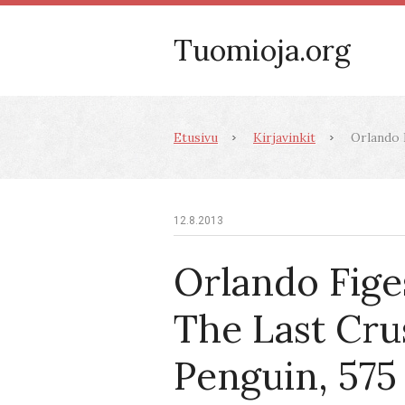
Tuomioja.org
Etusivu
Kirjavinkit
Orlando F
12.8.2013
Orlando Fige
The Last Cru
Penguin, 575 s