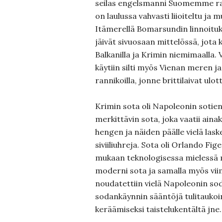
seilas engelsmanni Suomemme ran
on laulussa vahvasti liioiteltu ja
Itämerellä Bomarsundin linnoitu
jäivät sivuosaan mittelössä, jota 
Balkanilla ja Krimin niemimaalla.
käytiin silti myös Vienan meren 
rannikoilla, jonne brittilaivat ul
Krimin sota oli Napoleonin sotien
merkittävin sota, joka vaatii aina
hengen ja näiden päälle vielä l
siviiliuhreja. Sota oli Orlando Fi
mukaan teknologisessa mielessä
moderni sota ja samalla myös vii
noudatettiin vielä Napoleonin sod
sodankäynnin sääntöjä tulitauko
keräämiseksi taistelukentältä jne.