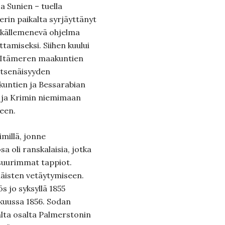
 Sunien – tuella
rin paikalta syrjäyttänyt
itkällemenevä ohjelma
amiseksi. Siihen kuului
, Itämeren maakuntien
itsenäisyyden
kuntien ja Bessarabian
n ja Krimin niemimaan
een.
imillä, jonne
 oli ranskalaisia, jotka
 suurimmat tappiot.
äläisten vetäytymiseen.
s jo syksyllä 1855
skuussa 1856. Sodan
lta osalta Palmerstonin