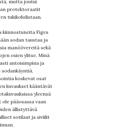
tä, mutta joutui
ian protektoraatit
en tukikohdistaan.
ta kiinnostuneita Figes
mään sodan taustaa ja
tisia manöövereitä sekä
ojen osien ylitse. Minä
asti antoisimpina ja
 sodankäyntiä,
ointia koskevat osat
en kuvaukset kääntävät
sotakuvauksissa yleensä
ot ole pääosassa vaan
den ällistyttävä
iset sotilaat ja siviilit
innan.