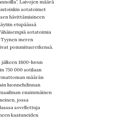
noilla”. Laivojen määrä
 muutoinkin sotatoimet
ksen hävittämisineen
käytiin etupäässä
 Vähäisempiä sotatoimia
ja Tyynen meren
ottivat pommitusretkensä.
 jälkeen 1800-luvun
kin 750 000 sotilaan
askemattoman määrän
gesin luonnehdinnan
 maailman ensimmäinen
meinen, jossa
asssa sovellettuja
ineen kaatuneiden