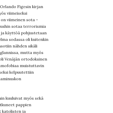
 Orlando Figesin kirjan
ös viimeiseksi
n on viimeinen sota –
ushin sotaa terrorismia
a ja käyttöä pohjustetaan
telma sodassa oli kuitenkin
sotiin nähden sikäli
Englannissa, mutta myös
oli Venäjän ortodoksinen
slamofobiaa muistuttavin
seksi kelpuutettiin
slaminuskon
hin kuuluivat myös sekä
atkuneet pappien
 katolisten ja