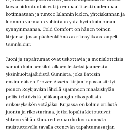
kuvaa aidontuntuisesti ja empaattisesti uudempaa
kotimaataan ja tuntee Islannin kielen, yhteiskunnan ja
luonnon varmaan vähintään yhtä hyvin kuin oman
synnyinmaansa. Cold Comfort on hänen toinen
kirjansa, jossa päähenkilönä on rikosylikonstaapeli
Gunnhildur.
Juoni ja tapahtumat ovat uskottavia ja moniulotteisia
samoin kuin henkilöt alkaen leskeksi jääneestä
yksinhuoltajaäidistä Gunnista, joka Batesin
ensimmäisen Frozen Assets kirjan lopussa siirtyi
pienen Reykjavikin lähellä sijainneen maalaiskylän
poliisitehtävistä pääkaupungin rikospoliisin
erikoisyksikön vetäjäksi. Kirjassa on kolme erillistä
juonta ja rikostarinaa, jotka lopulta kietoutuvat
yhteen vähän Elmore Leonardin kerronnasta
muistuttavalla tavalla etenevän tapahtumasarjan