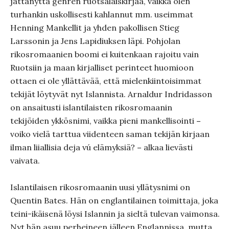
jättänyttä genren ruotsalaiskirjaa, vaikka olen
turhankin uskollisesti kahlannut mm. useimmat
Henning Mankellit ja yhden pakollisen Stieg
Larssonin ja Jens Lapidiuksen läpi. Pohjolan
rikosromaanien boomi ei kuitenkaan rajoitu vain
Ruotsiin ja maan kirjalliset perinteet huomioon
ottaen ei ole yllättävää, että mielenkiintoisimmat
tekijät löytyvät nyt Islannista. Arnaldur Indridasson
on ansaitusti islantilaisten rikosromaanin
tekijöiden ykkösnimi, vaikka pieni mankellisointi
–
voiko vielä tarttua viidenteen saman tekijän kirjaan
ilman liiallisia deja vú elämyksiä?
–
alkaa lievästi
vaivata.
Islantilaisen rikosromaanin uusi yllätysnimi on
Quentin Bates. Hän on englantilainen toimittaja, joka
teini-ikäisenä löysi Islannin ja sieltä tulevan vaimonsa.
Nyt hän asuu perheineen jälleen Englannissa, mutta