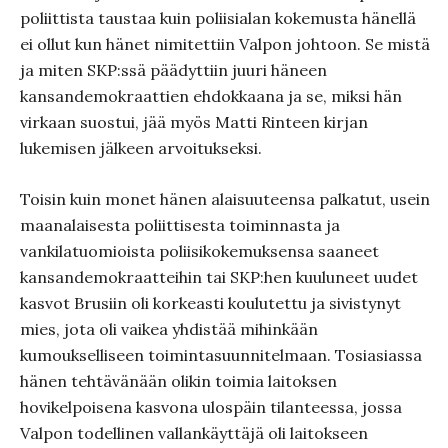
poliittista taustaa kuin poliisialan kokemusta hänellä
ei ollut kun hänet nimitettiin Valpon johtoon. Se mistä
ja miten SKP:ssä päädyttiin juuri häneen
kansandemokraattien ehdokkaana ja se, miksi hän
virkaan suostui, jää myös Matti Rinteen kirjan
lukemisen jälkeen arvoitukseksi.
Toisin kuin monet hänen alaisuuteensa palkatut, usein
maanalaisesta poliittisesta toiminnasta ja
vankilatuomioista poliisikokemuksensa saaneet
kansandemokraatteihin tai SKP:hen kuuluneet uudet
kasvot Brusiin oli korkeasti koulutettu ja sivistynyt
mies, jota oli vaikea yhdistää mihinkään
kumoukselliseen toimintasuunnitelmaan. Tosiasiassa
hänen tehtävänään olikin toimia laitoksen
hovikelpoisena kasvona ulospäin tilanteessa, jossa
Valpon todellinen vallankäyttäjä oli laitokseen