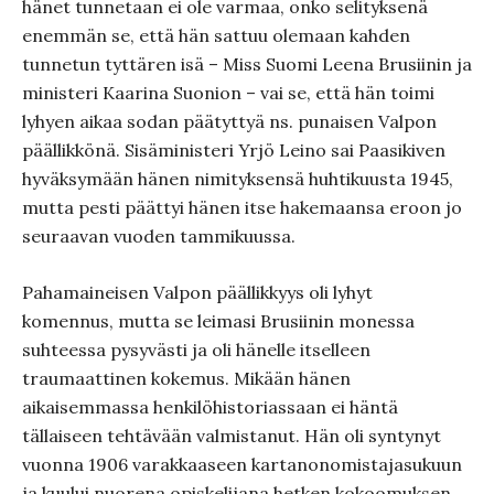
hänet tunnetaan ei ole varmaa, onko selityksenä
enemmän se, että hän sattuu olemaan kahden
tunnetun tyttären isä – Miss Suomi Leena Brusiinin ja
ministeri Kaarina Suonion – vai se, että hän toimi
lyhyen aikaa sodan päätyttyä ns. punaisen Valpon
päällikkönä. Sisäministeri Yrjö Leino sai Paasikiven
hyväksymään hänen nimityksensä huhtikuusta 1945,
mutta pesti päättyi hänen itse hakemaansa eroon jo
seuraavan vuoden tammikuussa.
Pahamaineisen Valpon päällikkyys oli lyhyt
komennus, mutta se leimasi Brusiinin monessa
suhteessa pysyvästi ja oli hänelle itselleen
traumaattinen kokemus. Mikään hänen
aikaisemmassa henkilöhistoriassaan ei häntä
tällaiseen tehtävään valmistanut. Hän oli syntynyt
vuonna 1906 varakkaaseen kartanonomistajasukuun
ja kuului nuorena opiskelijana hetken kokoomuksen