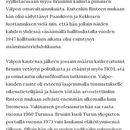
syyllistäessään myös Brusiinin kaikista punaisen
Valpon omavaltaisuuksista. Kuitenkin Rinteen mukaan
hän olisi säilyttänyt Paasikiven ja Kekkosen
luottamuksen vielä niin, että hän jollain näiden
kahden yhdessä väsäämällä hallituslistalla vuoden
1947 hallituskriisin aikana olisi esiintynyt
sisäministeriehdokkaana.
Valpon kautensa jälkeen jossain määrin katkeroitunut
Brusiin vetäytyi politiikasta ja etääntyi myös SKDL:stä
ja omistautui oikeusfilosifian tutkimiseen. Valpo-
kauden rasite oli esteenä laajemmalla tunnustukselle
oikeustieteilijänä ja hänen töitään arvostettiinkin
Rinteen mukaan selvästi enemmän ulkomailla kuin
Suomessa. Vakinaisen professuurin hän sai vasta
vuonna 1960 Turussa. Brusiin kuoli Turun yliopiston
portailla vuonna 1973 vain kuukausi eläköitymisensä
jälkeen. Silloin hän oli jo uuden radikaalin sukupolven