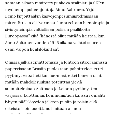
samaan aikaan nimitetty piinkova stalinisti ja SKP:n
myöhempi puheenjohtaja Aimo Aaltonen. Yrjö
Leino kirjoittaakin kasvojenpesumuistelmissaan
miten Brusiin oli ”varmasti luonteeltaan hienoimpia ja
sivistyneimpiä valtiollisen poliisin päälliköitä
Euroopassa” eikä ”hänestä ollut mitään haittaa, kun
Aimo Aaltonen vuoden 1945 aikana vaihtoi suuren
osan Valpon henkilökuntaa”.
Omissa julkaisemattomissa ja Rinteen siteeraamissa
papereissaan Brusiin puolestaan pahoittelee, ettei
pyytänyt eroa heti kun huomasi, ettei hänellä ollut
mitään mahdollisuuksia toteuttaa yleviä
suunnitelmiaan Aaltosen ja Leinon pyrkimysten
varjossa. Luottamus kommunistien kanssa romahti
lyhyen päällikkyyden jälkeen puolin ja toisin eikä
oikeisto liioin osoittanut mitään armoa