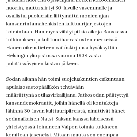
nuoriin, mutta siirtyi 30-luvulle vasemmalle ja
osallistui puolueisiin liittymättä monien ajan
kansanrintamahenkisten kulttuurijärjestöjen
toimintaan. Hän myös viihtyi pitkiä aikoja Ranskassa
tutkimuksen ja kulttuuriharrastusten merkeissä.
Hänen oikeustieteen väitöskirjansa hyväksyttiin
Helsingin yliopistossa vuonna 1938 vasta
poliittissävyisen kiistan jälkeen.
Sodan aikana hän toimi suojeluskuntien esikuntaan
apulaisosastopäällikön tehtävään
määrättynä sotilasvirkailijana. Jatkosodan päätyttyä
kansandemokraatit, joihin hänellä oli kontakteja
lähinnä 30-luvun kulttuuripiireistä, nimittivät hänet
sodanaikaisen Natsi-Saksan kanssa läheisessä
yhteistyössä toimineen Valpon toimia tutkineen
komitean jäseneksi. Mitään muuta sen enempää