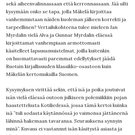
sekä aiheenvalinnassaan että kerronnassaan. Jää silti
kysymään onko se tapa, jolla Mäkelä kirjoittaa
vanhemmistaan näiden kuoleman jälkeen korrekti ja
tarpeellinen? Vertailukohteena tulee mieleen Jan
Myrdalin vielä Alva ja Gunnar Myrdalin eläessä
kirjoittamat vanhempiaan armottomasti
käsitelleet lapsuusmuistelmat, joilla kuitenkin
on huomattavasti paremmat edellytykset jäädä
Ruotsin kirjallisuuden klassikko-osastoon kuin
Mäkelän kertomuksilla Suomen.
Kysymyksen virittää sekin, että isä ja poika joutuivat
isän vielä eläessä outoon julkiseen polemiikkiin pojan
haastettelusta Kotiliedessä, jossa tämä kertoi kuinka
isä ”tuli sodasta käytännössä jo vaimonsa jättäneenä
lähinnä hakemaan tavaransa. Seurauksena synnyin
minä”. Kuvaus ei vastannut isän käsitystä asiasta ja