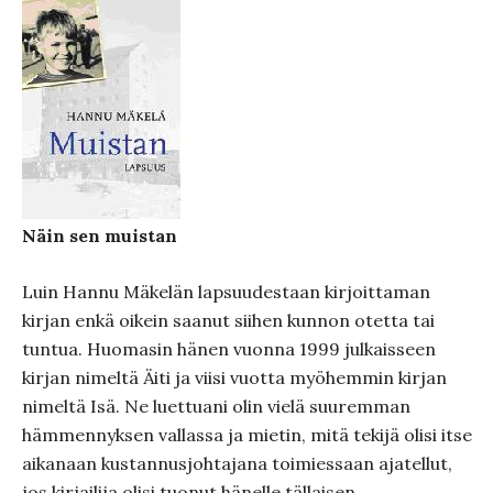
Näin sen muistan
Luin Hannu Mäkelän lapsuudestaan kirjoittaman
kirjan enkä oikein saanut siihen kunnon otetta tai
tuntua. Huomasin hänen vuonna 1999 julkaisseen
kirjan nimeltä Äiti ja viisi vuotta myöhemmin kirjan
nimeltä Isä. Ne luettuani olin vielä suuremman
hämmennyksen vallassa ja mietin, mitä tekijä olisi itse
aikanaan kustannusjohtajana toimiessaan ajatellut,
jos kirjailija olisi tuonut hänelle tällaisen