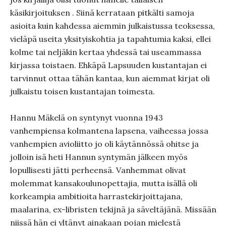
käsikirjoituksen . Siinä kerrataan pitkälti samoja
asioita kuin kahdessa aiemmin julkaistussa teoksessa,
vieläpä useita yksityiskohtia ja tapahtumia kaksi, ellei
kolme tai neljäkin kertaa yhdessä tai useammassa
kirjassa toistaen. Ehkäpä Lapsuuden kustantajan ei
tarvinnut ottaa tähän kantaa, kun aiemmat kirjat oli
julkaistu toisen kustantajan toimesta.
Hannu Mäkelä on syntynyt vuonna 1943
vanhempiensa kolmantena lapsena, vaiheessa jossa
vanhempien avioliitto jo oli käytännössä ohitse ja
jolloin isä heti Hannun syntymän jälkeen myös
lopullisesti jätti perheensä. Vanhemmat olivat
molemmat kansakoulunopettajia, mutta isällä oli
korkeampia ambitioita harrastekirjoittajana,
maalarina, ex-libristen tekijnä ja säveltäjänä. Missään
niissä hän ei yltänyt ainakaan pojan mielestä