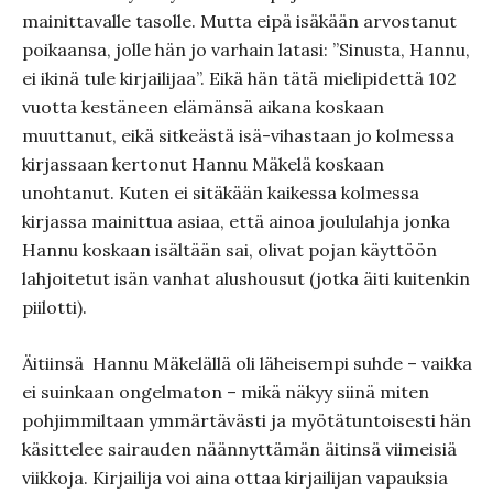
mainittavalle tasolle. Mutta eipä isäkään arvostanut
poikaansa, jolle hän jo varhain latasi: ”Sinusta, Hannu,
ei ikinä tule kirjailijaa”. Eikä hän tätä mielipidettä 102
vuotta kestäneen elämänsä aikana koskaan
muuttanut, eikä sitkeästä isä-vihastaan jo kolmessa
kirjassaan kertonut Hannu Mäkelä koskaan
unohtanut. Kuten ei sitäkään kaikessa kolmessa
kirjassa mainittua asiaa, että ainoa joululahja jonka
Hannu koskaan isältään sai, olivat pojan käyttöön
lahjoitetut isän vanhat alushousut (jotka äiti kuitenkin
piilotti).
Äitiinsä Hannu Mäkelällä oli läheisempi suhde – vaikka
ei suinkaan ongelmaton – mikä näkyy siinä miten
pohjimmiltaan ymmärtävästi ja myötätuntoisesti hän
käsittelee sairauden näännyttämän äitinsä viimeisiä
viikkoja. Kirjailija voi aina ottaa kirjailijan vapauksia