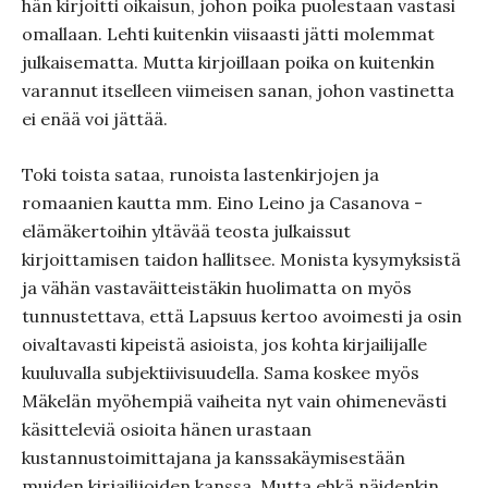
hän kirjoitti oikaisun, johon poika puolestaan vastasi
omallaan. Lehti kuitenkin viisaasti jätti molemmat
julkaisematta. Mutta kirjoillaan poika on kuitenkin
varannut itselleen viimeisen sanan, johon vastinetta
ei enää voi jättää.
Toki toista sataa, runoista lastenkirjojen ja
romaanien kautta mm. Eino Leino ja Casanova -
elämäkertoihin yltävää teosta julkaissut
kirjoittamisen taidon hallitsee. Monista kysymyksistä
ja vähän vastaväitteistäkin huolimatta on myös
tunnustettava, että Lapsuus kertoo avoimesti ja osin
oivaltavasti kipeistä asioista, jos kohta kirjailijalle
kuuluvalla subjektiivisuudella. Sama koskee myös
Mäkelän myöhempiä vaiheita nyt vain ohimenevästi
käsitteleviä osioita hänen urastaan
kustannustoimittajana ja kanssakäymisestään
muiden kirjailijoiden kanssa. Mutta ehkä näidenkin