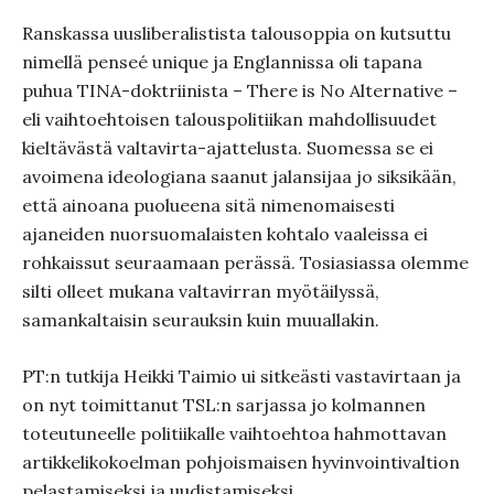
Ranskassa uusliberalistista talousoppia on kutsuttu
nimellä penseé unique ja Englannissa oli tapana
puhua TINA-doktriinista – There is No Alternative –
eli vaihtoehtoisen talouspolitiikan mahdollisuudet
kieltävästä valtavirta-ajattelusta. Suomessa se ei
avoimena ideologiana saanut jalansijaa jo siksikään,
että ainoana puolueena sitä nimenomaisesti
ajaneiden nuorsuomalaisten kohtalo vaaleissa ei
rohkaissut seuraamaan perässä. Tosiasiassa olemme
silti olleet mukana valtavirran myötäilyssä,
samankaltaisin seurauksin kuin muuallakin.
PT:n tutkija Heikki Taimio ui sitkeästi vastavirtaan ja
on nyt toimittanut TSL:n sarjassa jo kolmannen
toteutuneelle politiikalle vaihtoehtoa hahmottavan
artikkelikokoelman pohjoismaisen hyvinvointivaltion
pelastamiseksi ja uudistamiseksi.