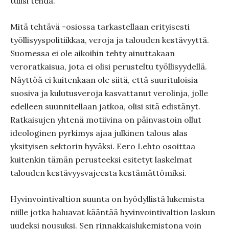
tulisi tehdä.
Mitä tehtävä -osiossa tarkastellaan erityisesti
työllisyyspolitiikkaa, veroja ja talouden kestävyyttä.
Suomessa ei ole aikoihin tehty ainuttakaan
veroratkaisua, jota ei olisi perusteltu työllisyydellä.
Näyttöä ei kuitenkaan ole siitä, että suurituloisia
suosiva ja kulutusveroja kasvattanut verolinja, jolle
edelleen suunnitellaan jatkoa, olisi sitä edistänyt.
Ratkaisujen yhtenä motiivina on päinvastoin ollut
ideologinen pyrkimys ajaa julkinen talous alas
yksityisen sektorin hyväksi. Eero Lehto osoittaa
kuitenkin tämän perusteeksi esitetyt laskelmat
talouden kestävyysvajeesta kestämättömiksi.
Hyvinvointivaltion suunta on hyödyllistä lukemista
niille jotka haluavat kääntää hyvinvointivaltion laskun
uudeksi nousuksi. Sen rinnakkaislukemistona voin