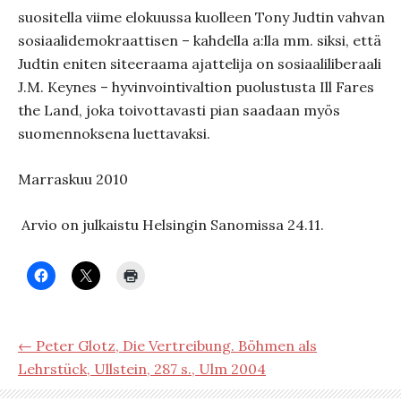
suositella viime elokuussa kuolleen Tony Judtin vahvan
sosiaalidemokraattisen – kahdella a:lla mm. siksi, että
Judtin eniten siteeraama ajattelija on sosiaaliliberaali
J.M. Keynes – hyvinvointivaltion puolustusta Ill Fares
the Land, joka toivottavasti pian saadaan myös
suomennoksena luettavaksi.
Marraskuu 2010
Arvio on julkaistu Helsingin Sanomissa 24.11.
← Peter Glotz, Die Vertreibung. Böhmen als
Lehrstück, Ullstein, 287 s., Ulm 2004