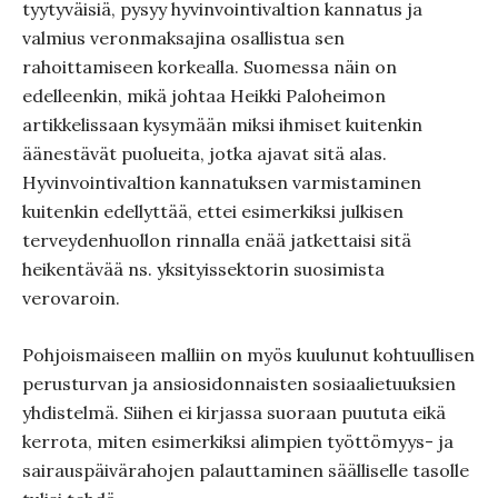
tyytyväisiä, pysyy hyvinvointivaltion kannatus ja
valmius veronmaksajina osallistua sen
rahoittamiseen korkealla. Suomessa näin on
edelleenkin, mikä johtaa Heikki Paloheimon
artikkelissaan kysymään miksi ihmiset kuitenkin
äänestävät puolueita, jotka ajavat sitä alas.
Hyvinvointivaltion kannatuksen varmistaminen
kuitenkin edellyttää, ettei esimerkiksi julkisen
terveydenhuollon rinnalla enää jatkettaisi sitä
heikentävää ns. yksityissektorin suosimista
verovaroin.
Pohjoismaiseen malliin on myös kuulunut kohtuullisen
perusturvan ja ansiosidonnaisten sosiaalietuuksien
yhdistelmä. Siihen ei kirjassa suoraan puututa eikä
kerrota, miten esimerkiksi alimpien työttömyys- ja
sairauspäivärahojen palauttaminen säälliselle tasolle