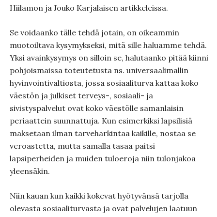
Hiilamon ja Jouko Karjalaisen artikkeleissa.
Se voidaanko tälle tehdä jotain, on oikeammin
muotoiltava kysymykseksi, mitä sille haluamme tehdä.
Yksi avainkysymys on silloin se, halutaanko pitää kiinni
pohjoismaissa toteutetusta ns. universaalimallin
hyvinvointivaltiosta, jossa sosiaaliturva kattaa koko
väestön ja julkiset terveys-, sosiaali- ja
sivistyspalvelut ovat koko väestölle samanlaisin
periaattein suunnattuja. Kun esimerkiksi lapsilisiä
maksetaan ilman tarveharkintaa kaikille, nostaa se
veroastetta, mutta samalla tasaa paitsi
lapsiperheiden ja muiden tuloeroja niin tulonjakoa
yleensäkin.
Niin kauan kun kaikki kokevat hyötyvänsä tarjolla
olevasta sosiaaliturvasta ja ovat palvelujen laatuun