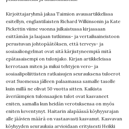
Kirjoittajaryhmä jakaa Taimion avausartikkelissa
esitellyn, englantilaisten Richard Wilkinsonin ja Kate
Pickettin viime vuonna julkaistussa kirjassaan
esittämän ja laajaan tutkimus- ja vertailuaineistoon
perustuvan johtopäätöksen, että terveys- ja
sosiaaliongelmat ovat sitä kärjistyneempiä mitä
epätasaisempi on tulonjako. Kirjan artikkeleissa
kerrotaan miten ja miksi tehtyjen vero- ja
sosiaalipoliittisten ratkaisujen seurauksena tuloerot
ovat Suomessa jälleen palaamassa samalle tasolle
kuin millä ne olivat 50 vuotta sitten. Kaikista
äveriäimpien tulonsaajien tulot ovat kasvaneet
eniten, samalla kun heidän verotuksensa on myös
eniten keventynyt. Haitarin alapäässä köyhyysrajan
alle jäävien määrä on vastaavasti kasvanut. Kasvavan
köyhyyden seurauksia arvioidaan erityisesti Heikki