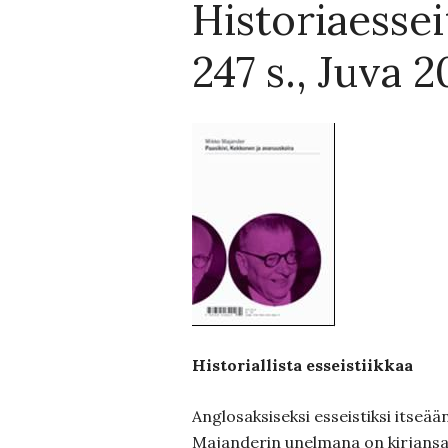
Historiaesseit
247 s., Juva 2
Historiallista esseistiikkaa
Anglosaksiseksi esseistiksi itseä
Majanderin unelmana on kirjansa