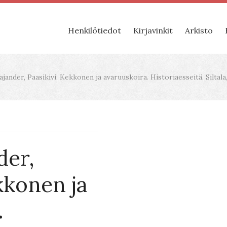
Henkilötiedot
Kirjavinkit
Arkisto
ander, Paasikivi, Kekkonen ja avaruuskoira. Historiaesseitä, Siltala,
der,
kkonen ja
.