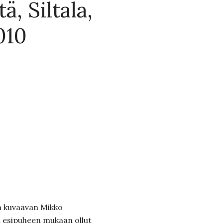
ä, Siltala,
010
än kuvaavan Mikko
 esipuheen mukaan ollut