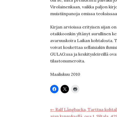
ohi se, mitä presidentti päiväkirjo
Virolainenkaan, vaikka paljon kirjo
muistiinpanoja omissa teoksissa
Kirjan arvioissa erityisen sijan o
otsikkoonkin yltänyt surullinen k
avaruuskoira Laikan kohtalosta. Tä
voivat koskettaa sellaisiakin ihmisi
GULAG:ssa ja keskitysleireillä ovat
tilastonumeroita.
Maaliskuu 2010
← Ralf Långbacka, Tarttua kohtalo
ajan kynnyksellä, osa 1, Siltala, 42