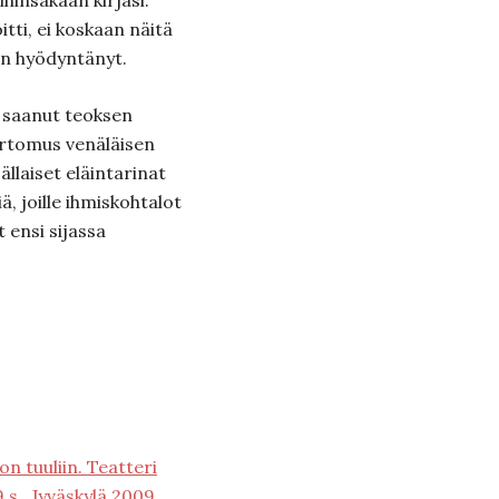
ihinsakaan kirjasi.
itti, ei koskaan näitä
an hyödyntänyt.
n saanut teoksen
ertomus venäläisen
llaiset eläintarinat
ä, joille ihmiskohtalot
 ensi sijassa
n tuuliin. Teatteri
9 s., Jyväskylä 2009