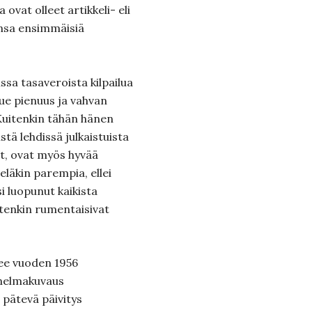
 ovat olleet artikkeli- eli
nsa ensimmäisiä
ssa tasaveroista kilpailua
lue pienuus ja vahvan
Kuitenkin tähän hänen
stä lehdissä julkaistuista
lit, ovat myös hyvää
eläkin parempia, ellei
i luopunut kaikista
otenkin rumentaisivat
kee vuoden 1956
nnelmakuvaus
 pätevä päivitys