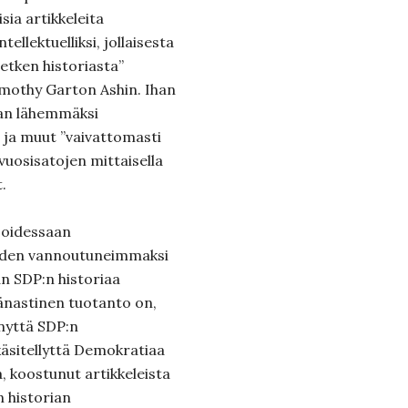
isia artikkeleita
ellektuelliksi, jollaisesta
etken historiasta”
imothy Garton Ashin. Ihan
aan lähemmäksi
 ja muut ”vaivattomasti
 vuosisatojen mittaisella
t.
soidessaan
oiden vannoutuneimmaksi
aan SDP:n historiaa
änastinen tuotanto on,
ynyttä SDP:n
käsitellyttä Demokratiaa
a, koostunut artikkeleista
n historian