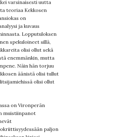
kei varsinaisesti uutta
utta teoriaa Kekkosen
 ansiokas on
analyysi ja kuvaus
iminnasta. Lopputuloksen
en spekuloineet sillä,
kareita olisi ollut sekä
istä enemmänkin, mutta
 lämpene. Näin hän torjuu
kosen äänistä olisi tullut
tsijamiehissä olisi ollut
rjassa on Vironperän
en muistiinpanot
enevät
kriittisyydessään paljon