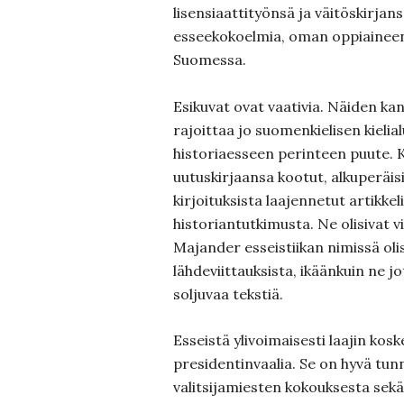
lisensiaattityönsä ja väitöskirjansa
esseekokoelmia, oman oppiainee
Suomessa.
Esikuvat ovat vaativia. Näiden kan
rajoittaa jo suomenkielisen kielia
historiaesseen perinteen puute. 
uutuskirjaansa kootut, alkuperäisi
kirjoituksista laajennetut artikke
historiantutkimusta. Ne olisivat vi
Majander esseistiikan nimissä olis
lähdeviittauksista, ikäänkuin ne j
soljuvaa tekstiä.
Esseistä ylivoimaisesti laajin kos
presidentinvaalia. Se on hyvä tu
valitsijamiesten kokouksesta sekä