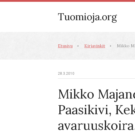
Tuomioja.org
Etusivu
Kirjavinkit
Mikko Maj
28.3.2010
Mikko Majan
Paasikivi, Ke
avaruuskoira