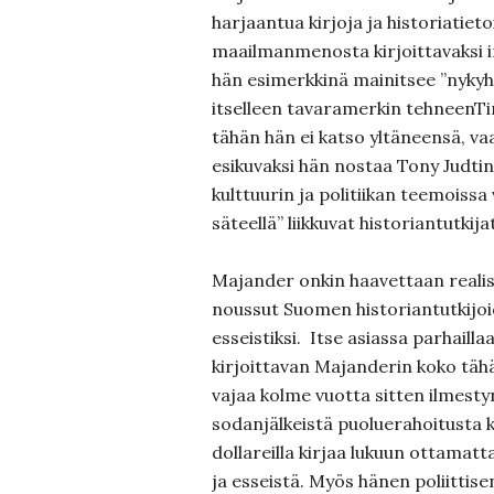
harjaantua kirjoja ja historiatieto
maailmanmenosta kirjoittavaksi int
hän esimerkkinä mainitsee ”nykyh
itselleen tavaramerkin tehneenT
tähän hän ei katso yltäneensä, v
esikuvaksi hän nostaa Tony Judtin
kulttuurin ja politiikan teemoissa
säteellä” liikkuvat historiantutkija
Majander onkin haavettaan reali
noussut Suomen historiantutkij
esseistiksi. Itse asiassa parhaill
kirjoittavan Majanderin koko täh
vajaa kolme vuotta sitten ilmest
sodanjälkeistä puoluerahoitusta 
dollareilla kirjaa lukuun ottamatt
ja esseistä. Myös hänen poliittise