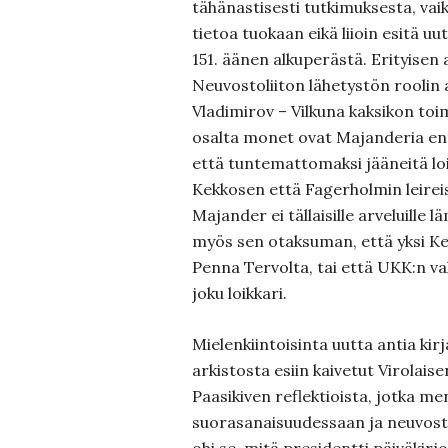
tähänastisesti tutkimuksesta, vaik
tietoa tuokaan eikä liioin esitä u
151. äänen alkuperästä. Erityisen
Neuvostoliiton lähetystön roolin 
Vladimirov – Vilkuna kaksikon to
osalta monet ovat Majanderia enn
että tuntemattomaksi jääneitä loik
Kekkosen että Fagerholmin leire
Majander ei tällaisille arveluille
myös sen otaksuman, että yksi Kek
Penna Tervolta, tai että UKK:n vali
joku loikkari.
Mielenkiintoisinta uutta antia ki
arkistosta esiin kaivetut Virolais
Paasikiven reflektioista, jotka m
suorasanaisuudessaan ja neuvosto