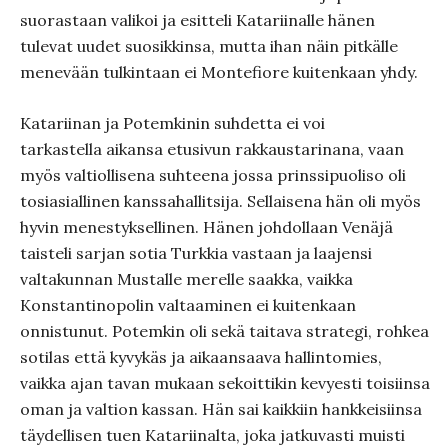
suorastaan valikoi ja esitteli Katariinalle hänen
tulevat uudet suosikkinsa, mutta ihan näin pitkälle
menevään tulkintaan ei Montefiore kuitenkaan yhdy.
Katariinan ja Potemkinin suhdetta ei voi
tarkastella aikansa etusivun rakkaustarinana, vaan
myös valtiollisena suhteena jossa prinssipuoliso oli
tosiasiallinen kanssahallitsija. Sellaisena hän oli myös
hyvin menestyksellinen. Hänen johdollaan Venäjä
taisteli sarjan sotia Turkkia vastaan ja laajensi
valtakunnan Mustalle merelle saakka, vaikka
Konstantinopolin valtaaminen ei kuitenkaan
onnistunut. Potemkin oli sekä taitava strategi, rohkea
sotilas että kyvykäs ja aikaansaava hallintomies,
vaikka ajan tavan mukaan sekoittikin kevyesti toisiinsa
oman ja valtion kassan. Hän sai kaikkiin hankkeisiinsa
täydellisen tuen Katariinalta, joka jatkuvasti muisti