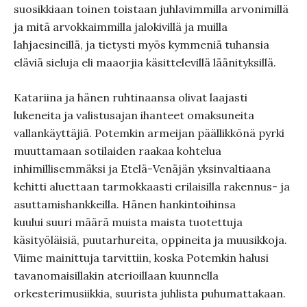
suosikkiaan toinen toistaan juhlavimmilla arvonimillä
ja mitä arvokkaimmilla jalokivillä ja muilla
lahjaesineillä, ja tietysti myös kymmeniä tuhansia
eläviä sieluja eli maaorjia käsittelevillä läänityksillä.
Katariina ja hänen ruhtinaansa olivat laajasti
lukeneita ja valistusajan ihanteet omaksuneita
vallankäyttäjiä. Potemkin armeijan päällikkönä pyrki
muuttamaan sotilaiden raakaa kohtelua
inhimillisemmäksi ja Etelä-Venäjän yksinvaltiaana
kehitti aluettaan tarmokkaasti erilaisilla rakennus- ja
asuttamishankkeilla. Hänen hankintoihinsa
kuului suuri määrä muista maista tuotettuja
käsityöläisiä, puutarhureita, oppineita ja muusikkoja.
Viime mainittuja tarvittiin, koska Potemkin halusi
tavanomaisillakin aterioillaan kuunnella
orkesterimusiikkia, suurista juhlista puhumattakaan.