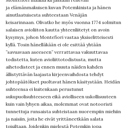
Montefiori maalaa kirjassaan rehevän
ja elämänmakuisen kuvan Potemkinista ja hänen
ainutlaatuisesta suhteestaan Venäjän
keisarinnaan. Olivatko he myös vuonna 1774 solmitun
salaisen avioliiton kautta yhteenliitetyt on avoin
kysymys, johon Montefiori vastaa yksiselitteisesti
kyllä. Tosin hänelläkään ei ole esittää yhtään
”savuavaan aseeseen” verrattavaa vakuuttavaa
todistetta, kuten avioliittotodistusta, mutta
aihetodisteet ja ennen muuta näiden kahden
ällistyttävän laajasta kirjeenvaihdosta tehdyt
johtopäätökset puoltavat hänen käsitystään. Heidän
suhteensa ei kuitenkaan perustunut
sukupuolisuhteeseen eikä aviolliseen uskollisuuteen
kuin vain lyhyen aikaa, molemmat ovat notooristi
tunnettuja runsaista suhteistaan nuorempiin miehiin
ja naisiin, joita he eivät yrittäneetkään salata
toisiltaan. Joidenkin mielestä Potemkin jopa