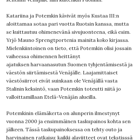
Katariina ja Potemkin kävivät myös Kustaa III:n
aloittamaa sotaa pari vuotta Ruotsin kanssa, mutta
se kuittautuu ohimenevänä sivujuonteena, eikä esim.
Yrjö Mauno Sprengtportenia mainita koko kirjassa.
Mielenkiintoinen on tieto, että Potemkin olisi jossain
vaiheessa ohimennen heittänyt
ajatuksen harvaanasutun Suomen tyhjentämisestä ja
väestön siirtämisestä Venäjälle. Laajamittaiset
väestösiirrot eivät suinkaan ole Venäjällä vasta
Stalinin keksintö, vaan Potemkin toteutti niitä jo
valloittamillaan Etelä-Venäjän alueilla.
Potemkinin elämäkerta on alunperin ilmestynyt
vuonna 2000 ja ensimmäinen taskupainos kohta sen
jälkeen. Tässä taskupainoksessa on tehty outo ja
harvinainen ratkaisu: kaikki alaviitteet ovat tekstisssä