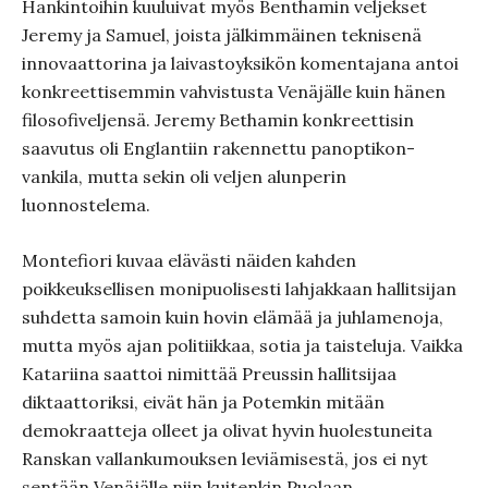
Hankintoihin kuuluivat myös Benthamin veljekset
Jeremy ja Samuel, joista jälkimmäinen teknisenä
innovaattorina ja laivastoyksikön komentajana antoi
konkreettisemmin vahvistusta Venäjälle kuin hänen
filosofiveljensä. Jeremy Bethamin konkreettisin
saavutus oli Englantiin rakennettu panoptikon-
vankila, mutta sekin oli veljen alunperin
luonnostelema.
Montefiori kuvaa elävästi näiden kahden
poikkeuksellisen monipuolisesti lahjakkaan hallitsijan
suhdetta samoin kuin hovin elämää ja juhlamenoja,
mutta myös ajan politiikkaa, sotia ja taisteluja. Vaikka
Katariina saattoi nimittää Preussin hallitsijaa
diktaattoriksi, eivät hän ja Potemkin mitään
demokraatteja olleet ja olivat hyvin huolestuneita
Ranskan vallankumouksen leviämisestä, jos ei nyt
sentään Venäjälle niin kuitenkin Puolaan.