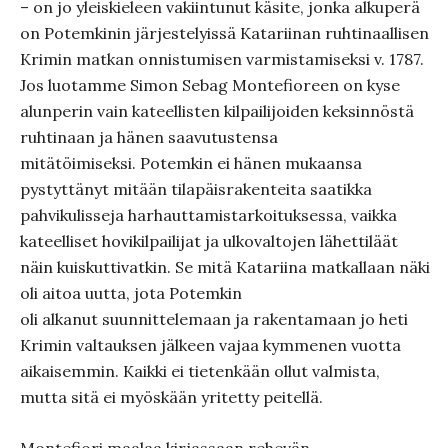
– on jo yleiskieleen vakiintunut käsite, jonka alkuperä
on Potemkinin järjestelyissä Katariinan ruhtinaallisen
Krimin matkan onnistumisen varmistamiseksi v. 1787.
Jos luotamme Simon Sebag Montefioreen on kyse
alunperin vain kateellisten kilpailijoiden keksinnöstä
ruhtinaan ja hänen saavutustensa
mitätöimiseksi. Potemkin ei hänen mukaansa
pystyttänyt mitään tilapäisrakenteita saatikka
pahvikulisseja harhauttamistarkoituksessa, vaikka
kateelliset hovikilpailijat ja ulkovaltojen lähettiläät
näin kuiskuttivatkin. Se mitä Katariina matkallaan näki
oli aitoa uutta, jota Potemkin
oli alkanut suunnittelemaan ja rakentamaan jo heti
Krimin valtauksen jälkeen vajaa kymmenen vuotta
aikaisemmin. Kaikki ei tietenkään ollut valmista,
mutta sitä ei myöskään yritetty peitellä.