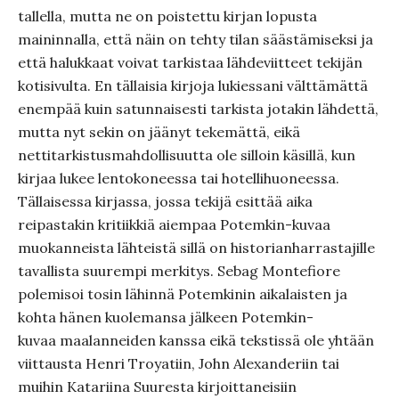
tallella, mutta ne on poistettu kirjan lopusta
maininnalla, että näin on tehty tilan säästämiseksi ja
että halukkaat voivat tarkistaa lähdeviitteet tekijän
kotisivulta. En tällaisia kirjoja lukiessani välttämättä
enempää kuin satunnaisesti tarkista jotakin lähdettä,
mutta nyt sekin on jäänyt tekemättä, eikä
nettitarkistusmahdollisuutta ole silloin käsillä, kun
kirjaa lukee lentokoneessa tai hotellihuoneessa.
Tällaisessa kirjassa, jossa tekijä esittää aika
reipastakin kritiikkiä aiempaa Potemkin-kuvaa
muokanneista lähteistä sillä on historianharrastajille
tavallista suurempi merkitys. Sebag Montefiore
polemisoi tosin lähinnä Potemkinin aikalaisten ja
kohta hänen kuolemansa jälkeen Potemkin-
kuvaa maalanneiden kanssa eikä tekstissä ole yhtään
viittausta Henri Troyatiin, John Alexanderiin tai
muihin Katariina Suuresta kirjoittaneisiin