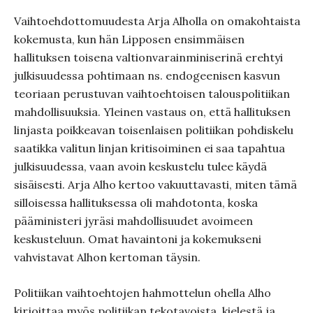
Vaihtoehdottomuudesta Arja Alholla on omakohtaista
kokemusta, kun hän Lipposen ensimmäisen
hallituksen toisena valtionvarainminiserinä erehtyi
julkisuudessa pohtimaan ns. endogeenisen kasvun
teoriaan perustuvan vaihtoehtoisen talouspolitiikan
mahdollisuuksia. Yleinen vastaus on, että hallituksen
linjasta poikkeavan toisenlaisen politiikan pohdiskelu
saatikka valitun linjan kritisoiminen ei saa tapahtua
julkisuudessa, vaan avoin keskustelu tulee käydä
sisäisesti. Arja Alho kertoo vakuuttavasti, miten tämä
silloisessa hallituksessa oli mahdotonta, koska
pääministeri jyräsi mahdollisuudet avoimeen
keskusteluun. Omat havaintoni ja kokemukseni
vahvistavat Alhon kertoman täysin.
Politiikan vaihtoehtojen hahmottelun ohella Alho
kirjoittaa myös politiikan tekotavoista, kielestä ja