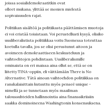
joissa sosialidemokraatitkin ovat
olleet mukana, ylittää se monien mielestä
sopivaisuuden rajat.
Politiikan sisältöä ja politiikasta päättämisen muotoja
ei voi eristää toisistaan. Voi perustellusti kysyä, olisiko
uusliberalistista politiikkaa voitu Suomessa toteuttaa
koetulla tavalla, jos se olisi perustunut aitoon ja
avoimeen demokraattiseen keskusteluun ja
vaihtoehtojen pohdintaan. Uusliberalismille
ominaista on eri maissa aina ollut se, että se on
liitetty TINA-oppiin, eli väittämään There is No
Alternative. Tätä ainoan vaihtoehdon politiikkaa on
ranskalaisittain kutsuttu myös penseé unique -
nimellä ja se tunnetaan myös maailman
taloussuhteiden hallinnointia aina finanssikriisiin
saakka dominoineena Washingtonin konsensuksena.