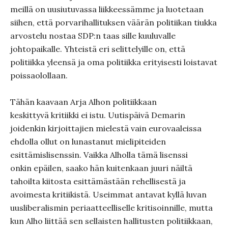
meillä on uusiutuvassa liikkeessämme ja luotetaan
siihen, että porvarihallituksen väärän politiikan tiukka
arvostelu nostaa SDP:n taas sille kuuluvalle
johtopaikalle. Yhteistä eri selittelyille on, että
politiikka yleensä ja oma politiikka erityisesti loistavat
poissaolollaan.
Tähän kaavaan Arja Alhon politiikkaan
keskittyvä kritiikki ei istu. Uutispäivä Demarin
joidenkin kirjoittajien mielestä vain eurovaaleissa
ehdolla ollut on lunastanut mielipiteiden
esittämislisenssin. Vaikka Alholla tämä lisenssi
onkin epäilen, saako hän kuitenkaan juuri näiltä
tahoilta kiitosta esittämästään rehellisestä ja
avoimesta kritiikistä. Useimmat antavat kyllä luvan
uusliberalismin periaatteelliselle kritisoinnille, mutta
kun Alho liittää sen sellaisten hallitusten politiikkaan,