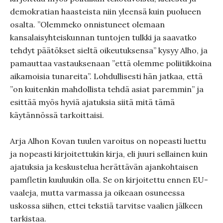
demokratian haasteista niin yleensä kuin puolueen
osalta. ”Olemmeko onnistuneet olemaan
kansalaisyhteiskunnan tuntojen tulkki ja saavatko
tehdyt päätökset sieltä oikeutuksensa” kysyy Alho, ja
pamauttaa vastauksenaan ”että olemme poliitikkoina
aikamoisia tunareita”. Lohdullisesti hän jatkaa, että
”on kuitenkin mahdollista tehdä asiat paremmin” ja
esittää myös hyviä ajatuksia siitä mitä tämä
käytännössä tarkoittaisi.
Arja Alhon Kovan tuulen varoitus on nopeasti luettu
ja nopeasti kirjoitettukin kirja, eli juuri sellainen kuin
ajatuksia ja keskustelua herättävän ajankohtaisen
pamfletin kuuluukin olla. Se on kirjoitettu ennen EU-
vaaleja, mutta varmassa ja oikeaan osuneessa
uskossa siihen, ettei tekstiä tarvitse vaalien jälkeen
tarkistaa.