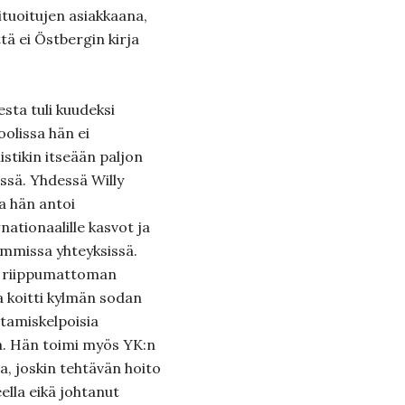
tituoitujen asiakkaana,
ä ei Östbergin kirja
sta tuli kuudeksi
oolissa hän ei
istikin itseään paljon
issä. Yhdessä Willy
a hän antoi
rnationaalille kasvot ja
simmissa yhteyksissä.
a riippumattoman
a koitti kylmän sodan
ttamiskelpoisia
ja. Hän toimi myös YK:n
sa, joskin tehtävän hoito
ella eikä johtanut