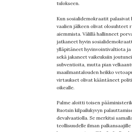
tulokseen.
Kun sosialidemokraatit palasivat 
vaalien jälkeen olivat olosuhteet 
aiemmista. Välillä hallinneet porva
jatkaneet hyvin sosialidemokraatti
ylläpitäneet hyvinvointivaltiota j
sekä jakaneet vaikeuksiin joutuneil
subventioita, mutta pian velkaan
maailmantalouden heikko vetoapu 
virtaukset olivat kääntäneet polit
oikealle.
Palme aloitti toisen pääministerik
Ruotsin kilpailukyvyn palauttamis
devalvaatiolla. Se merkitsi samall
teollisuudelle ilman palkansaajill