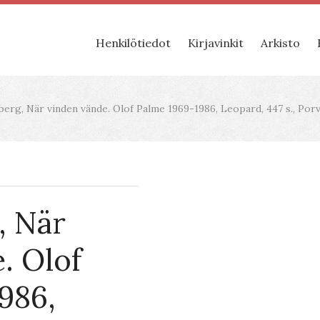
Henkilötiedot
Kirjavinkit
Arkisto
berg, När vinden vände. Olof Palme 1969-1986, Leopard, 447 s., Po
, När
. Olof
986,