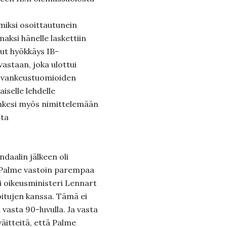
ksi osoittautunein
ksi hänelle laskettiin
nut hyökkäys IB-
vastaan, joka ulottui
n vankeustuomioiden
iselle lehdelle
nkesi myös nimittelemään
uta
aalin jälkeen oli
a Palme vastoin parempaa
si oikeusministeri Lennart
oitujen kanssa. Tämä ei
 vasta 90-luvulla. Ja vasta
äitteitä, että Palme