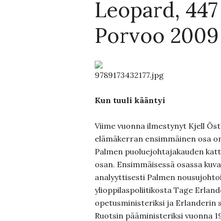
Leopard, 447 
Porvoo 2009
Kun tuuli kääntyi
Viime vuonna ilmestynyt Kjell Ös
elämäkerran ensimmäinen osa on
Palmen puoluejohtajakauden katt
osan. Ensimmäisessä osassa kuvatt
analyyttisesti Palmen nousujohto
ylioppilaspoliitikosta Tage Erlan
opetusministeriksi ja Erlanderin 
Ruotsin pääministeriksi vuonna 1