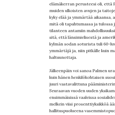
elämäkerran perusteesi oli, että 
muiden ulkoisten avujen ja taitoje
kyky elää ja ymmärtää aikaansa, ai
mitä oli tapahtumassa ja tulossa 
tilanteen antamiin mahdollisuuksii
sitä, että länsimielisestä ja ameri
kylmän sodan soturista tuli 60-lu
ymmärtäjä ja, niin pitkälle kuin m
haltuunottaja.
Jälkeenpäin voi sanoa Palmen ur
kuin hänen henkilökohtaisen suos
juuri vastavalittuna pääministeri
Seuraavan vuoden uuden yksikam
ensimmäisissä vaaleissa sosialid
melkein viisi prosenttiyksikköä ää
hallituspuolueena vasemmistopuo