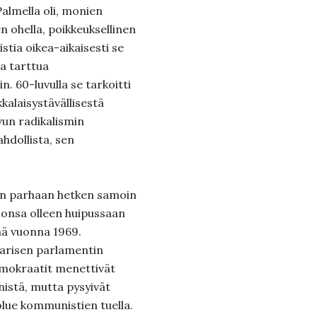
Palmella oli, monien
n ohella, poikkeuksellinen
stia oikea-aikaisesti se
ja tarttua
n. 60-luvulla se tarkoitti
kkalaisystävällisestä
vun radikalismin
ahdollista, sen
an parhaan hetken samoin
ionsa olleen huipussaan
nä vuonna 1969.
arisen parlamentin
emokraatit menettivät
nistä, mutta pysyivät
lue kommunistien tuella.