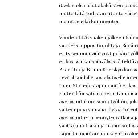
itsekin olisi ollut alaikäisten pros
mutta tätä todistamatonta väitett
mainitse eikä kommentoi.
Vuoden 1976 vaalien jälkeen Palme
vuodeksi oppositiojohtaja. Siinä r
erityisemmin viihtynyt ja hän työll
erilaisissa kansainvälisissä tehtäv
Brandtin ja Bruno Kreiskyn kanss
revitalisoidulle sosialistiselle inte
toimi SI:n edustajana mitä erilai
Eniten hän satsasi perustamans
aseriisuntakomission työhön, jok
vaikeimpina vuosina löytää toteu
aseriisunta- ja liennytysratkaisu
välittäjänä Irakin ja Iranin sodas
rajoittui muutamaan käyntiin alue