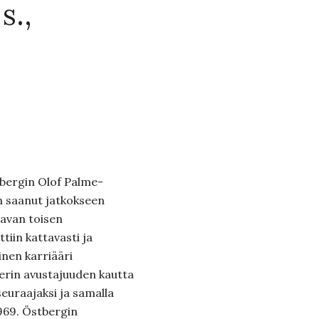
s.,
tbergin Olof Palme-
 saanut jatkokseen
avan toisen
iin kattavasti ja
inen karriääri
derin avustajuuden kautta
seuraajaksi ja samalla
969. Östbergin