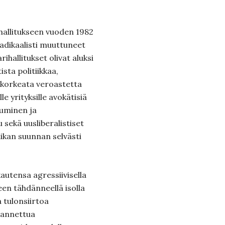
hallitukseen vuoden 1982
radikaalisti muuttuneet
rihallitukset olivat aluksi
sta politiikkaa,
a korkeata veroastetta
le yrityksille avokätisiä
tuminen ja
sekä uusliberalistiset
iikan suunnan selvästi
autensa agressiivisella
een tähdänneellä isolla
a tulonsiirtoa
e annettua