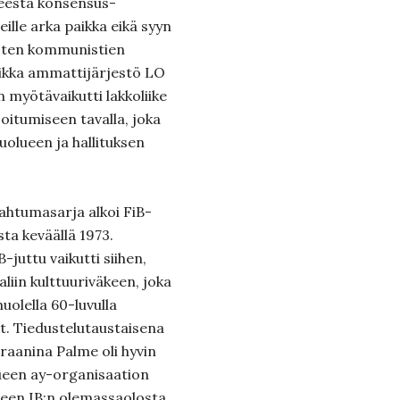
neesta konsensus-
eille arka paikka eikä syyn
sten kommunistien
Vaikka ammattijärjestö LO
n myötävaikutti lakkoliike
oitumiseen tavalla, joka
uolueen ja hallituksen
ahtumasarja alkoi FiB-
ta keväällä 1973.
juttu vaikutti siihen,
liin kulttuuriväkeen, joka
huolella 60-luvulla
t. Tiedustelutaustaisena
aanina Palme oli hyvin
ueen ay-organisaation
neen IB:n olemassaolosta