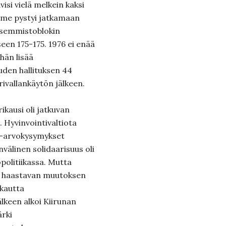
i vielä melkein kaksi
alme pystyi jatkamaan
vasemmistoblokin
seen 175-175. 1976 ei enää
ähän lisää
den hallituksen 44
vallankäytön jälkeen.
kausi oli jatkuvan
. Hyvinvointivaltiota
sa-arvokysymykset
välinen solidaarisuus oli
politiikassa. Mutta
n haastavan muutoksen
ukautta
lkeen alkoi Kiirunan
ärki