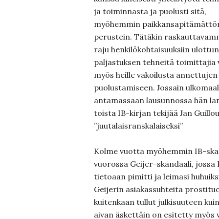
ja toiminnasta ja puolusti sitä,
myöhemmin paikkansapitämättömi
perustein. Tätäkin raskauttavamma
raju henkilökohtaisuuksiin ulottu
paljastuksen tehneitä toimittajia 
myös heille vakoilusta annettuje
puolustamiseen. Jossain ulkomaala
antamassaan lausunnossa hän la
toista IB-kirjan tekijää Jan Guillo
”juutalaisranskalaiseksi”
Kolme vuotta myöhemmin IB-skand
vuorossa Geijer-skandaali, joss
tietoaan pimitti ja leimasi huhuik
Geijerin asiakassuhteita prostitu
kuitenkaan tullut julkisuuteen kuin
aivan äskettäin on esitetty myös v