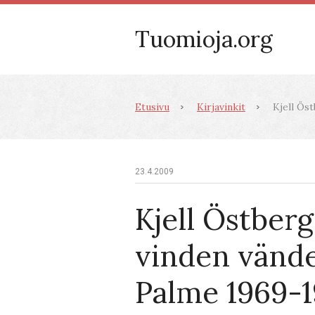
Tuomioja.org
Etusivu
Kirjavinkit
Kjell Öst
23.4.2009
Kjell Östberg
vinden vände
Palme 1969-1