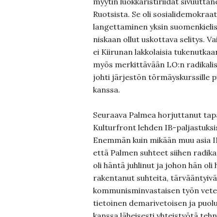
myytin luokkaristiriidat sivuutta
Ruotsista. Se oli sosialidemokraat
langettaminen yksin suomenkieli
niskaan ollut uskottava selitys. 
ei Kiirunan lakkolaisia tukenutkaa
myös merkittävään LO:n radikalis
johti järjestön törmäyskurssille p
kanssa.
Seuraava Palmea horjuttanut tap
Kulturfront lehden IB-paljastuksis
Enemmän kuin mikään muu asia IB-
että Palmen suhteet siihen radikaa
oli häntä juhlinut ja johon hän oli 
rakentanut suhteita, tärvääntyivä
kommunisminvastaisen työn veter
tietoinen demarivetoisen ja puol
kanssa läheisesti yhteistyötä teh