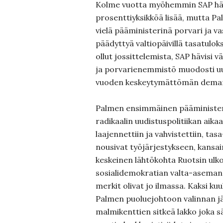
Kolme vuotta myöhemmin SAP hävis
prosenttiyksikköä lisää, mutta P
vielä pääministerinä porvari ja 
päädyttyä valtiopäivillä tasatulok
ollut jossittelemista, SAP hävisi v
ja porvarienemmistö muodosti uu
vuoden keskeytymättömän demari
Palmen ensimmäinen pääministeri
radikaalin uudistuspolitiikan aikaa
laajennettiin ja vahvistettiin, ta
nousivat työjärjestykseen, kansain
keskeinen lähtökohta Ruotsin ulko
sosialidemokratian valta-asema
merkit olivat jo ilmassa. Kaksi ku
Palmen puoluejohtoon valinnan jä
malmikenttien sitkeä lakko joka s