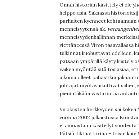
Oman historian käsittely ei ole 
helppo asia. Saksassa historioitsija
parhaiten kyenneet kohtaamaan 
menneisyytensä nk.
vergangenhei
menneisyydenhallinnan merkeissä
viettäneessä Viron tasavallassa h
tulkinnat kuohuttavat edelleen, k
patsaan ympärillä käyty kiistely o
vaikea myöntää sitä tosiasiaa, että
aikoina olleet pahastikin jakaant
johtajat myötävaikuttivat siihen, 
pienintäkään vastarintaa antautu
Virolaisten herkkyyden sai kokea 
vuonna 2002 julkaistussa Konsta
ei ainoastaan käsitellyt vuodesta
Pätsiä diktaattorina – toisin kui