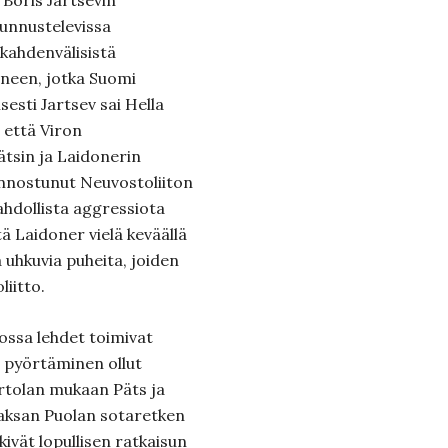
 Boris Jartsevin
unnustelevissa
kahdenvälisistä
sineen, jotka Suomi
isesti Jartsev sai Hella
, että Viron
ätsin ja Laidonerin
kiinnostunut Neuvostoliiton
ahdollista aggressiota
tä Laidoner vielä keväällä
 uhkuvia puheita, joiden
liitto.
jossa lehdet toimivat
n pyörtäminen ollut
Turtolan mukaan Päts ja
Saksan Puolan sotaretken
ivät lopullisen ratkaisun