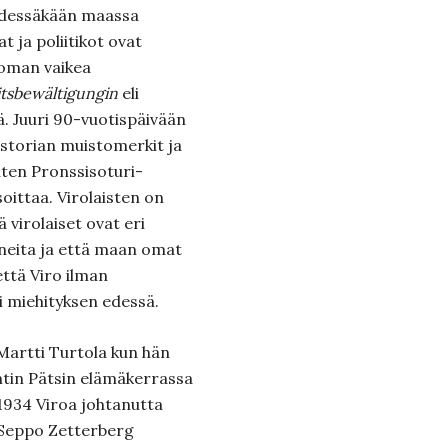
yhdessäkään maassa
t ja poliitikot ovat
oman vaikea
tsbewältigungin
eli
. Juuri 90-vuotispäivään
istorian muistomerkit ja
uten Pronssisoturi-
soittaa. Virolaisten on
 virolaiset ovat eri
uneita ja että maan omat
että Viro ilman
i miehityksen edessä.
Martti Turtola kun hän
ntin Pätsin elämäkerrassa
 1934 Viroa johtanutta
n Seppo Zetterberg