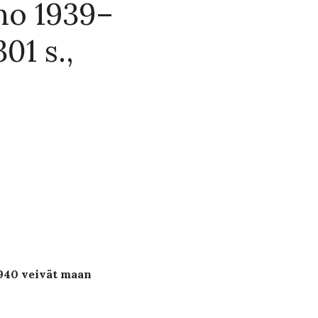
uho 1939–
01 s.,
1940 veivät maan