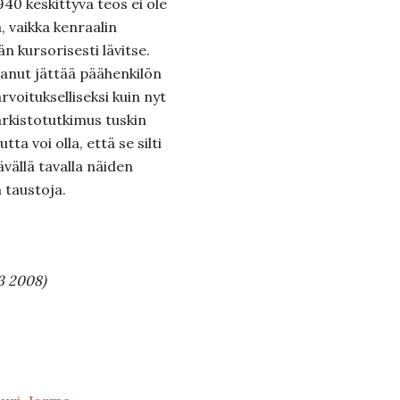
40 keskittyvä teos ei ole
 vaikka kenraalin
 kursorisesti lävitse.
ttanut jättää päähenkilön
rvoitukselliseksi kuin nyt
arkistotutkimus tuskin
a voi olla, että se silti
ällä tavalla näiden
 taustoja.
3 2008)