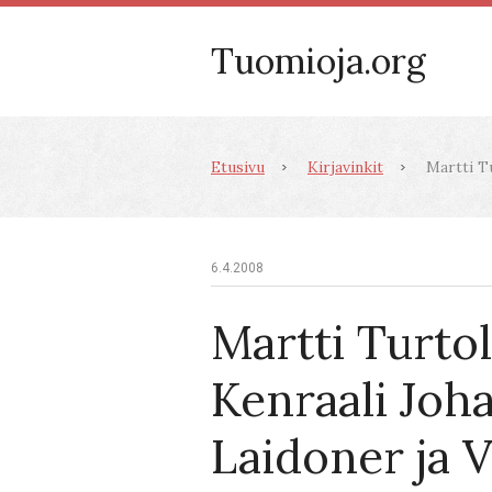
Tuomioja.org
Etusivu
Kirjavinkit
Martti Tu
6.4.2008
Martti Turtol
Kenraali Joh
Laidoner ja 