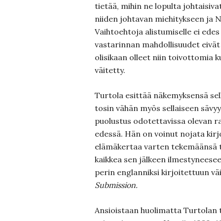
tietää, mihin ne lopulta johtaisiva
niiden johtavan miehitykseen ja 
Vaihtoehtoja alistumiselle ei edes 
vastarinnan mahdollisuudet eivät
olisikaan olleet niin toivottomia 
väitetty.
Turtola esittää näkemyksensä selk
tosin vähän myös sellaiseen sävy
puolustus odotettavissa olevan raj
edessä. Hän on voinut nojata kirj
elämäkertaa varten tekemäänsä 
kaikkea sen jälkeen ilmestyneese
perin englanniksi kirjoitettuun v
Submission.
Ansioistaan huolimatta Turtolan t