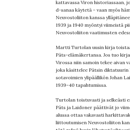
kattavassa Viron historiassaan, jo
d-sanaa käytetä – vaan myös häm
Neuvostoliiton kanssa ylläpitänee
1939 ja 1940 myöntyi viimeistä p
Neuvostoliiton vaatimusten edes
Martti Turtolan uusin kirja toist
Päts-elämäkertansa. Jos tuo kirja
Virossa niin samoin tekee aivan 
joka käsittelee Pätsin diktatuuri
sotavoimien ylipäällikön Johan L
1939–40 tapahtumissa.
Turtolan toistuvasti ja selkeästi 
Päts ja Laidoner päättivät jo vii
alussa ottaa vakavasti harkittava
liittoutumisen Neuvostoliiton k