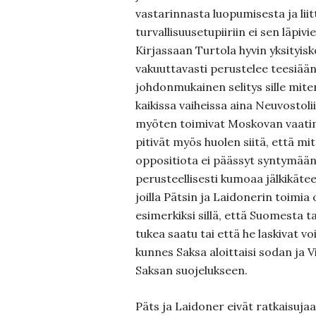
vastarinnasta luopumisesta ja lii
turvallisuusetupiiriin ei sen läpiv
Kirjassaan Turtola hyvin yksityisk
vakuuttavasti perustelee teesiään
johdonmukainen selitys sille mite
kaikissa vaiheissa aina Neuvostoli
myöten toimivat Moskovan vaatim
pitivät myös huolen siitä, että mi
oppositiota ei päässyt syntymään
perusteellisesti kumoaa jälkikäte
joilla Pätsin ja Laidonerin toimia 
esimerkiksi sillä, että Suomesta t
tukea saatu tai että he laskivat vo
kunnes Saksa aloittaisi sodan ja V
Saksan suojelukseen.
Päts ja Laidoner eivät ratkaisuj