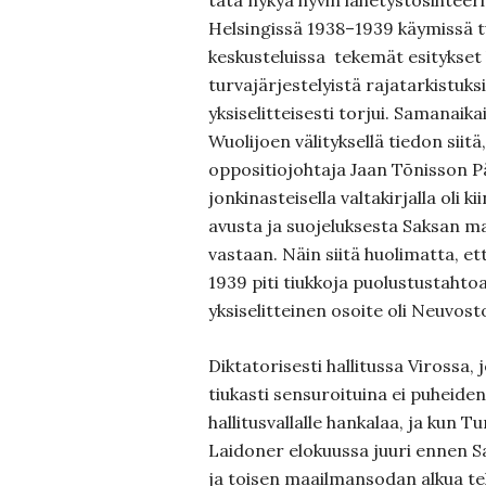
tätä nykyä hyvin lähetystösihteeri
Helsingissä 1938–1939 käymissä t
keskusteluissa
tekemät esitykset 
turvajärjestelyistä rajatarkistuk
yksiselitteisesti torjui. Samanaika
Wuolijoen välityksellä tiedon siitä
oppositiojohtaja Jaan Tõnisson P
jonkinasteisella valtakirjalla oli 
avusta ja suojeluksesta Saksan m
vastaan. Näin siitä huolimatta, et
1939 piti tiukkoja puolustustahtoa
yksiselitteinen osoite oli Neuvosto
Diktatorisesti hallitussa Virossa, 
tiukasti sensuroituina ei puheide
hallitusvallalle hankalaa, ja kun 
Laidoner elokuussa juuri ennen 
ja toisen maailmansodan alkua tek