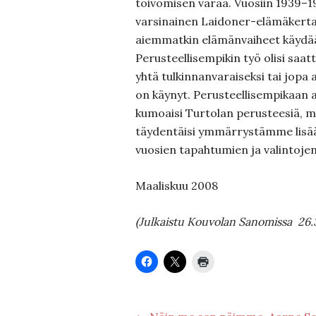
toivomisen varaa. Vuosiin 1939–19
varsinainen Laidoner-elämäkerta,
aiemmatkin elämänvaiheet käydään
Perusteellisempikin työ olisi saa
yhtä tulkinnanvaraiseksi tai jopa a
on käynyt. Perusteellisempikaan 
kumoaisi Turtolan perusteesiä, mutt
täydentäisi ymmärrystämme lisääv
vuosien tapahtumien ja valintojen
Maaliskuu 2008
(Julkaistu Kouvolan Sanomissa
26.