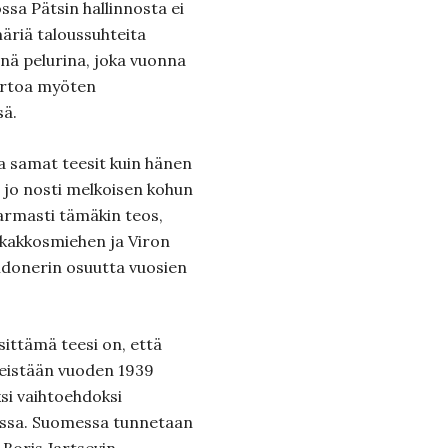
ssa Pätsin hallinnosta ei
äriä taloussuhteita
nä pelurina, joka vuonna
iirtoa myöten
sä.
aa samat teesit kuin hänen
 jo nosti melkoisen kohun
varmasti tämäkin teos,
n kakkosmiehen ja Viron
aidonerin osuutta vuosien
esittämä teesi on, että
meistään vuoden 1939
ksi vaihtoehdoksi
anssa. Suomessa tunnetaan