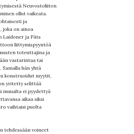
ttymisestä Neuvostoliiton
ieminen ollut vaikeata.
ohtaisesti ja
, joka on ainoa
n Laidoner ja Päts
ittoon liittymispyyntöä
usten toteuttajina ja
tään vastarintaa tai
. Samalla hän yhtä
en konstruoidut myytit,
on yritetty selittää
ai muualta ei pyydettyä
ittavansa aikaa siksi
iro vaihtaisi puolta
aan tehdessään voineet