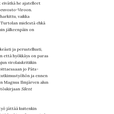
t eivätkä he ajatelleet
Neuvosto-Viroon.
harkittu, vaikka
 Turtolan mielestä ehkä
kuin jälkeenpäin on
eästi ja perustellusti,
yn että hyökkäys on paras
un virolaiskritiikin
oittaessaan jo Päts-
tutkimustyöhön ja ennen
en Magnus Ilmjärven alun
äitöskirjaan
Silent
yö jättää kuitenkin