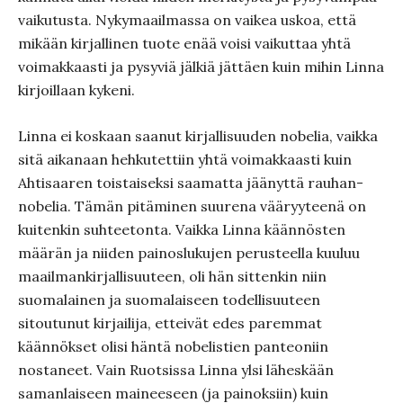
vaikutusta. Nykymaailmassa on vaikea uskoa, että
mikään kirjallinen tuote enää voisi vaikuttaa yhtä
voimakkaasti ja pysyviä jälkiä jättäen kuin mihin Linna
kirjoillaan kykeni.
Linna ei koskaan saanut kirjallisuuden nobelia, vaikka
sitä aikanaan hehkutettiin yhtä voimakkaasti kuin
Ahtisaaren toistaiseksi saamatta jäänyttä rauhan-
nobelia. Tämän pitäminen suurena vääryyteenä on
kuitenkin suhteetonta. Vaikka Linna käännösten
määrän ja niiden painoslukujen perusteella kuuluu
maailmankirjallisuuteen, oli hän sittenkin niin
suomalainen ja suomalaiseen todellisuuteen
sitoutunut kirjailija, etteivät edes paremmat
käännökset olisi häntä nobelistien panteoniin
nostaneet. Vain Ruotsissa Linna ylsi läheskään
samanlaiseen maineeseen (ja painoksiin) kuin