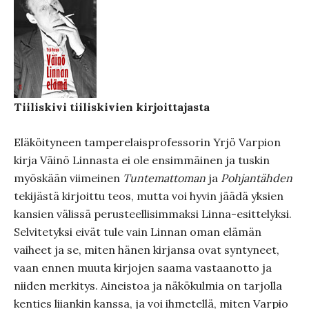
Tiiliskivi tiiliskivien kirjoittajasta
Eläköityneen tamperelaisprofessorin Yrjö Varpion
kirja Väinö Linnasta ei ole ensimmäinen ja tuskin
myöskään viimeinen
Tuntemattoman
ja
Pohjantähden
tekijästä kirjoittu teos, mutta voi hyvin jäädä yksien
kansien välissä perusteellisimmaksi Linna-esittelyksi.
Selvitetyksi eivät tule vain Linnan oman elämän
vaiheet ja se, miten hänen kirjansa ovat syntyneet,
vaan ennen muuta kirjojen saama vastaanotto ja
niiden merkitys. Aineistoa ja näkökulmia on tarjolla
kenties liiankin kanssa, ja voi ihmetellä, miten Varpio