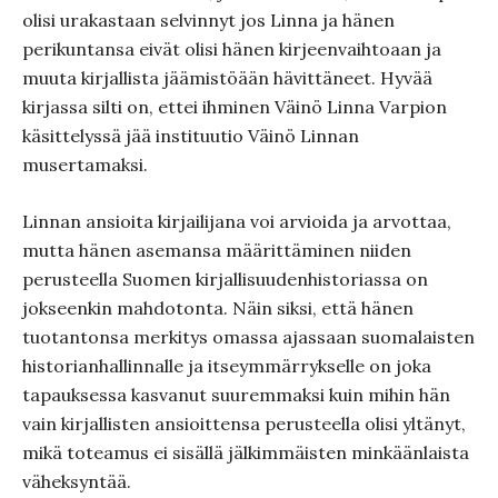
olisi urakastaan selvinnyt jos Linna ja hänen
perikuntansa eivät olisi hänen kirjeenvaihtoaan ja
muuta kirjallista jäämistöään hävittäneet. Hyvää
kirjassa silti on, ettei ihminen Väinö Linna Varpion
käsittelyssä jää instituutio Väinö Linnan
musertamaksi.
Linnan ansioita kirjailijana voi arvioida ja arvottaa,
mutta hänen asemansa määrittäminen niiden
perusteella Suomen kirjallisuudenhistoriassa on
jokseenkin mahdotonta. Näin siksi, että hänen
tuotantonsa merkitys omassa ajassaan suomalaisten
historianhallinnalle ja itseymmärrykselle on joka
tapauksessa kasvanut suuremmaksi kuin mihin hän
vain kirjallisten ansioittensa perusteella olisi yltänyt,
mikä toteamus ei sisällä jälkimmäisten minkäänlaista
väheksyntää.