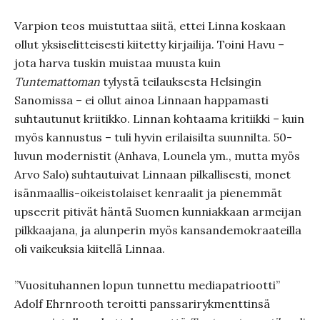
Varpion teos muistuttaa siitä, ettei Linna koskaan
ollut yksiselitteisesti kiitetty kirjailija. Toini Havu –
jota harva tuskin muistaa muusta kuin
Tuntemattoman
tylystä teilauksesta Helsingin
Sanomissa – ei ollut ainoa Linnaan happamasti
suhtautunut kriitikko. Linnan kohtaama kritiikki – kuin
myös kannustus – tuli hyvin erilaisilta suunnilta. 50-
luvun modernistit (Anhava, Lounela ym., mutta myös
Arvo Salo) suhtautuivat Linnaan pilkallisesti, monet
isänmaallis-oikeistolaiset kenraalit ja pienemmät
upseerit pitivät häntä Suomen kunniakkaan armeijan
pilkkaajana, ja alunperin myös kansandemokraateilla
oli vaikeuksia kiitellä Linnaa.
”Vuosituhannen lopun tunnettu mediapatriootti”
Adolf Ehrnrooth teroitti panssarirykmenttinsä