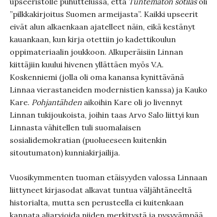
upseeristolle puhuttelussa, että
Tuntematon sotilas
oli
”pilkkakirjoitus Suomen armeijasta”. Kaikki upseerit
eivät alun alkaenkaan ajatelleet näin, eikä kestänyt
kauankaan, kun kirja otettiin jo kadettikoulun
oppimateriaalin joukkoon. Alkuperäisiin Linnan
kiittäjiin kuului hivenen yllättäen myös V.A.
Koskenniemi (jolla oli oma kanansa kynittävänä
Linnaa vierastaneiden modernistien kanssa) ja Kauko
Kare.
Pohjantähden
aikoihin Kare oli jo livennyt
Linnan tukijoukoista, joihin taas Arvo Salo liittyi kun
Linnasta vähitellen tuli suomalaisen
sosialidemokratian (puolueeseen kuitenkin
sitoutumaton) kunniakirjailija.
Vuosikymmenten tuoman etäisyyden valossa Linnaan
liittyneet kirjasodat alkavat tuntua väljähtäneeltä
historialta, mutta sen perusteella ei kuitenkaan
kannata aliarvioida niiden merkitystä ja pysyvämpää