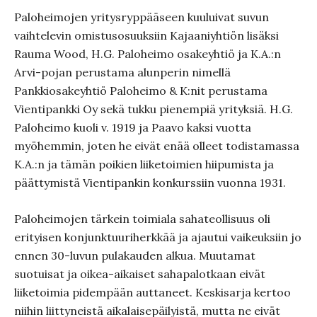
Paloheimojen yritysryppääseen kuuluivat suvun
vaihtelevin omistusosuuksiin Kajaaniyhtiön lisäksi
Rauma Wood, H.G. Paloheimo osakeyhtiö ja K.A.:n
Arvi-pojan perustama alunperin nimellä
Pankkiosakeyhtiö Paloheimo & K:nit perustama
Vientipankki Oy sekä tukku pienempiä yrityksiä. H.G.
Paloheimo kuoli v. 1919 ja Paavo kaksi vuotta
myöhemmin, joten he eivät enää olleet todistamassa
K.A.:n ja tämän poikien liiketoimien hiipumista ja
päättymistä Vientipankin konkurssiin vuonna 1931.
Paloheimojen tärkein toimiala sahateollisuus oli
erityisen konjunktuuriherkkää ja ajautui vaikeuksiin jo
ennen 30-luvun pulakauden alkua. Muutamat
suotuisat ja oikea-aikaiset sahapalotkaan eivät
liiketoimia pidempään auttaneet. Keskisarja kertoo
niihin liittyneistä aikalaisepäilyistä, mutta ne eivät