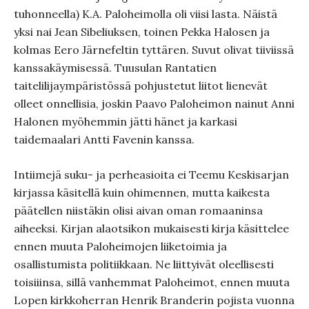
tuhonneella) K.A. Paloheimolla oli viisi lasta. Näistä
yksi nai Jean Sibeliuksen, toinen Pekka Halosen ja
kolmas Eero Järnefeltin tyttären. Suvut olivat tiiviissä
kanssakäymisessä. Tuusulan Rantatien
taitelilijaympäristössä pohjustetut liitot lienevät
olleet onnellisia, joskin Paavo Paloheimon nainut Anni
Halonen myöhemmin jätti hänet ja karkasi
taidemaalari Antti Favenin kanssa.
Intiimejä suku- ja perheasioita ei Teemu Keskisarjan
kirjassa käsitellä kuin ohimennen, mutta kaikesta
päätellen niistäkin olisi aivan oman romaaninsa
aiheeksi. Kirjan alaotsikon mukaisesti kirja käsittelee
ennen muuta Paloheimojen liiketoimia ja
osallistumista politiikkaan. Ne liittyivät oleellisesti
toisiiinsa, sillä vanhemmat Paloheimot, ennen muuta
Lopen kirkkoherran Henrik Branderin pojista vuonna