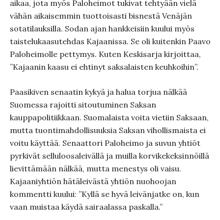
aikaa, jota myös Paloheimot tukivat tehtyään vielä
vähän aikaisemmin tuottoisasti bisnestä Venäjän
sotatilauksilla. Sodan ajan hankkeisiin kuului myös
taistelukaasutehdas Kajaanissa. Se oli kuitenkin Paavo
Paloheimolle pettymys. Kuten Keskisarja kirjoittaa,
”Kajaanin kaasu ei ehtinyt saksalaisten keuhkoihin”.
Paasikiven senaatin kykyä ja halua torjua nälkää
Suomessa rajoitti sitoutuminen Saksan
kauppapolitiikkaan. Suomalaista voita vietiin Saksaan,
mutta tuontimahdollisuuksia Saksan vihollismaista ei
voitu käyttää. Senaattori Paloheimo ja suvun yhtiöt
pyrkivät selluloosaleivällä ja muilla korvikekeksinnöillä
lievittämään nälkää, mutta menestys oli vaisu.
Kajaaniyhtiön hätäleivästä yhtiön nuohoojan
kommentti kuului: ”Kyllä se hyvä leivänjatke on, kun
vaan muistaa käydä sairaalassa paskalla.”