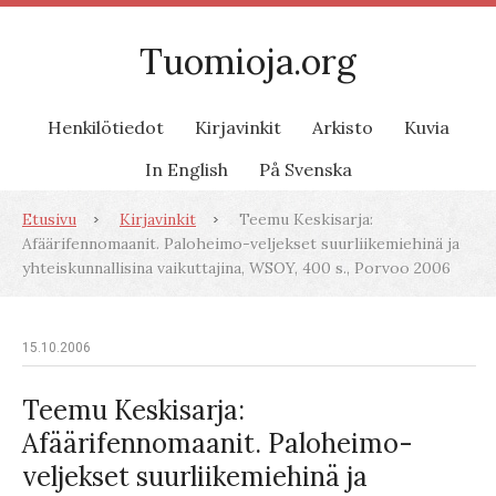
Tuomioja.org
Henkilötiedot
Kirjavinkit
Arkisto
Kuvia
In English
På Svenska
Etusivu
Kirjavinkit
Teemu Keskisarja:
Afäärifennomaanit. Paloheimo-veljekset suurliikemiehinä ja
yhteiskunnallisina vaikuttajina, WSOY, 400 s., Porvoo 2006
15.10.2006
Teemu Keskisarja:
Afäärifennomaanit. Paloheimo-
veljekset suurliikemiehinä ja