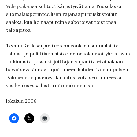
Veli-poikansa suhteet kärjistyivät aina Tuusulassa
suomalaisperinteellisiin rajanaapuruuskiistoihin
saakka, kun he naapureina sabotoivat toistensa
talonpitoa.
Teemu Keskisarjan teos on vankkaa suomalaista
talous- ja poliittisen historian näkökulmat yhdistävää
tutkimusta, jossa kirjoittajan vapautta ei ainakaan
havaitsevasti näy rajoittaneen kahden tämän polven
Paloheimon jäsenyys kirjoitustyötä seuranneessa
viisihenkisessä historiatoimikunnassa.
lokakuu 2006