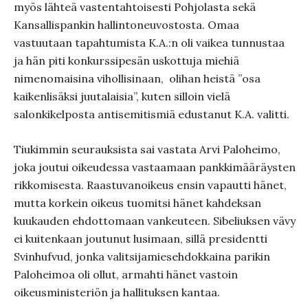
myös lähteä vastentahtoisesti Pohjolasta sekä
Kansallispankin hallintoneuvostosta. Omaa
vastuutaan tapahtumista K.A.:n oli vaikea tunnustaa
ja hän piti konkurssipesän uskottuja miehiä
nimenomaisina vihollisinaan,
olihan heistä ”osa
kaikenlisäksi juutalaisia”, kuten silloin vielä
salonkikelposta antisemitismiä edustanut K.A. valitti.
Tiukimmin seurauksista sai vastata Arvi Paloheimo,
joka joutui oikeudessa vastaamaan pankkimääräysten
rikkomisesta. Raastuvanoikeus ensin vapautti hänet,
mutta korkein oikeus tuomitsi hänet kahdeksan
kuukauden ehdottomaan vankeuteen. Sibeliuksen vävy
ei kuitenkaan joutunut lusimaan, sillä presidentti
Svinhufvud, jonka valitsijamiesehdokkaina parikin
Paloheimoa oli ollut, armahti hänet vastoin
oikeusministeriön ja hallituksen kantaa.