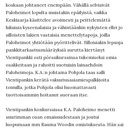
koskaan johtaneet enempään. Vähällä selvisivät
Paloheimot lopulta muistakin epäilyistä, vaikka
Keskisarja käsittelee avoimesti ja peittelemättä
lukuisia kyseenalaisia ja vähintäänkin nykyisten ellei jo
silloisten lakien vastaisia menettelytapoja, joilla
Paloheimot yhtiötään pyörittelivät. Silloisiakin lepsuja
pankkitarkastusmääräyksiä surutta kiertänyt
Vientipankki osti pörssikurssinsa tukemiseksi omia
osakkeitaan ja rahoitti suotuisin lainaehdoin
Paloheimoja. K.A.:n johtama Pohjola taas salli
Vientipankin kerätä vakuutusasiamiespalkkioita
toimilla, jotka Pohjola olisi huomattavasti
tuottoisammin hoitanut suoraan itse.
Vientipankin konkurssissa K.A. Paloheimo menetti
suurimman osan omaisuudestaan ja joutui
luopumaan mm Rauma Woodin omistuksesta. Hän sai