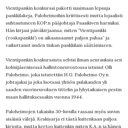
Vientipankin konkurssi pakotti uusimaan lepsuja
pankkilakeja, Paloheimoihin kriittisesti mutta lojaalisti
suhtautuneen KOP:n pääjohtaja Paasikiven harmiksi.
Hän kirjasi päiväkirjaansa, miten ”Vientipankki
(’roskapankki’) on aikaansaanut paljon pahaa” ja
vaikuttanut uuden tiukan pankkilain säätämiseen.
Vientipankin konkurssista selvisi ilman seurauksia sen
kolmijäsenisessä hallintoneuvostossa istunut Olli
Paloheimo, joka istutettiin H.G. Paloheimo Oy:n
johtajaksi ja joka luotsasi yhtiön pulakauden yli
saaden vuorineuvoksen tittelin ja lyhytaikaisen pestin
maan hallituksessakin vuonna 1944.
Paloheimojen takaisku 30-luvulla rassasi myös suvun
sisäisiä välejä. Keskisarja ei tästä kuitenkaan paljoa
kirjoita, mutta kertoo kuitenkin miten K.A.:n ja hänen