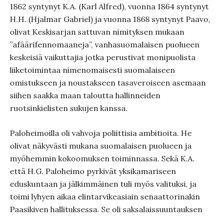
1862 syntynyt K.A. (Karl Alfred), vuonna 1864 syntynyt
H.H. (Hjalmar Gabriel) ja vuonna 1868 syntynyt Paavo,
olivat Keskisarjan sattuvan nimityksen mukaan
”afäärifennomaaneja”, vanhasuomalaisen puolueen
keskeisiä vaikuttajia jotka perustivat monipuolista
liiketoimintaa nimenomaisesti suomalaiseen
omistukseen ja noustakseen tasaveroiseen asemaan
siihen saakka maan taloutta hallinneiden
ruotsinkielisten sukujen kanssa.
Paloheimoilla oli vahvoja poliittisia ambitioita. He
olivat näkyvästi mukana suomalaisen puolueen ja
myöhemmin kokoomuksen toiminnassa. Sekä K.A.
että H.G. Paloheimo pyrkivät yksikamariseen
eduskuntaan ja jälkimmäinen tuli myös valituksi, ja
toimi lyhyen aikaa elintarvikeasiain senaattorinakin
Paasikiven hallituksessa. Se oli saksalaissuuntauksen