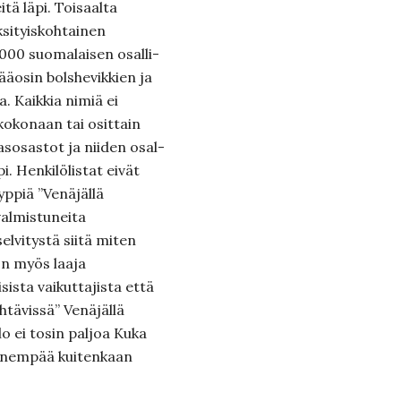
itä läpi. Toisaalta
yksityiskohtainen
 000 suomalaisen osalli­
ääosin bolshevikkien ja
. Kaik­kia nimiä ei
kokonaan tai osittain
sosastot ja niiden osal­
i. Henkilölistat eivät
yyppiä ”Venäjällä
almistu­neita
selvitystä siitä miten
on myös laaja
sista vaikuttajista että
tehtävissä” Venäjällä
o ei tosin paljoa Kuka
 enempää kuitenkaan