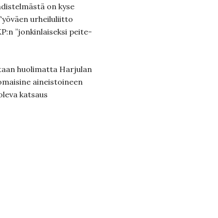
dis­tel­mästä on kyse
yöväen urheilu­liitto
:n ”jonkin­laiseksi peite­
taan huolimatta Harjulan
omaisine aineistoineen
 oleva katsaus