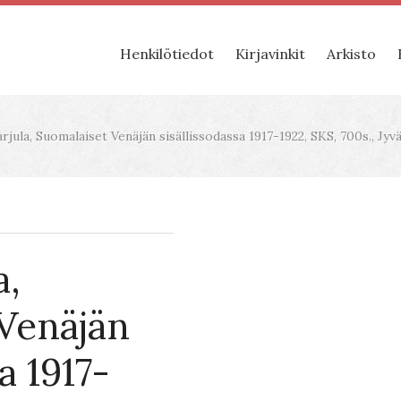
Henkilötiedot
Kirjavinkit
Arkisto
jula, Suomalaiset Venäjän sisällissodassa 1917-1922, SKS, 700s., Jyv
a,
Venäjän
a 1917-