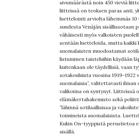
sivumäärästä noin 450 vieviä liitte
liitteissä on teoksen paras anti, 
luettelointi arviolta lähemmäs 10
suudesta Venäjän sisällissotaan p
vähäisesti myös valkois­ten puolella
sentään luetteloida, mutta kaikki 
suoma­laisten muodostamat sotila
listuminen taisteluihin käydään läp
kuiten­kaan ole täydellisiä, vaan t
sotakouluista vuosina 1919-1922 v
suomalaisia”, valitettavasti ilman 
valikoima on syntynyt. Liitteissä 
elämäkertahake­misto sekä poliitti
”lähin­nä sotilaalli­sissa ja vakoilu
toimineista suomalaisista. Luettel
Kukin On-tyyppistä perustie­toa
sisällä.