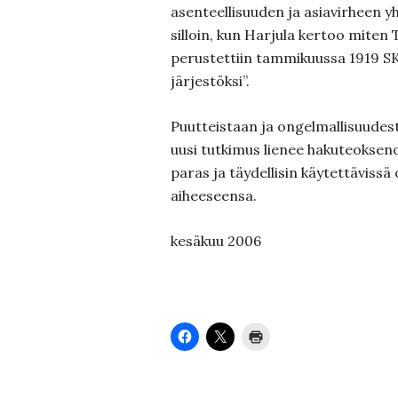
asenteellisuuden ja asiavirheen yh
silloin, kun Harjula kertoo miten T
perustettiin tammikuussa 1919 SKP
järjestöksi”.
Puutteistaan ja ongelmallisuudes
uusi tutkimus lienee hakuteoksen
paras ja täy­dellisin käytettävissä
aiheeseensa.
kesäkuu 2006