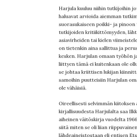
Harjula kuuluu niihin tutkijoihin j
haluavat arvioida aiemman tutkim
suorasukai­seen poik­ki- ja pinoon 
tutkijoiden kritiikittömyyden, läh
asiavirheiden tai kielen viimeist
on tietenkin aina sallittua ja peru
kesken. Harjulan omaan työhön ja
liittyen tämä ei kui­ten­kaan ole o
se johtaa kriittisen lukijan kiin
samoihin puut­teisiin Harjulan om
ole vähäisiä.
Oireellisesti selvimmän kiitokse
kirjallisuudesta Harjulalta saa I
aiheinen väitöskirja vuodelta 1966
siitä miten se oli liian riippu­vai
lähdeaineistostaan eli entisen Ets