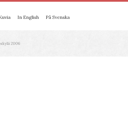
Kuvia
In English
På Svenska
äskylä 2006