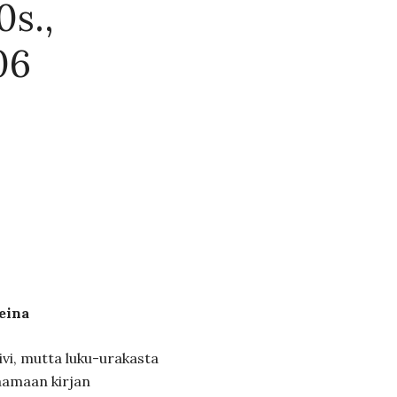
0s.,
06
eina
ivi, mutta luku-urakasta
laamaan kirjan