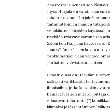
arkistosta ja heijasti sen käsityksiä 
myös Harjula on varsin suuresti o
johdateltavana. Harjula huomautt
taitamattomien muiden tutkijoide
venäläisten lähteiden käytössä, 
itsekään ryhtynyt varsinaisiin arki
Silloin kun Harjulan käytössä on 
muu vähän erilaisen kuvan antava 
problematisoi, vaan valitsee om
parhaiten vahvistavan lähteen.
Oma lukunsa on Harjulan suomenk
sallivas­ti värikkäisiin tai tavanom
ilmaisuihin, jotka kuitenkin ovat o
hämärtävät sen mitä kirjoittaja o
edustavat tahatonta (?) komiikka
kliimaksi ja lässähtäminen” väliot­