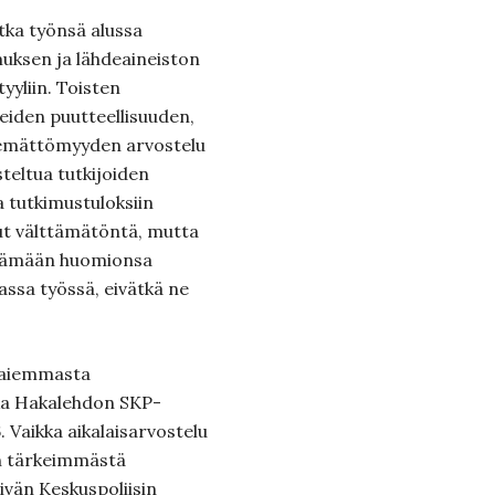
otka työnsä alussa
uksen ja lähdeaineiston
tyyliin. Toisten
teiden puutteel­lisuuden,
ele­mättömyyden arvostelu
steltua tutkijoiden
 tutkimustuloksiin
llut välttämätöntä, mutta
nittämään huomionsa
assa työssä, eivätkä ne
n aiemmasta
lkka Hakalehdon SKP-
. Vaikka aikalaisarvostelu
nen tärkeimmästä
ivän Kes­kuspoliisin