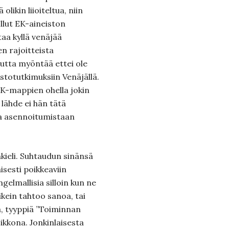
olikin liioi­teltua, niin
llut EK-aineiston
aa kyllä venäjää
n rajoitteista
mutta myöntää ettei ole
sto­tutkimuksiin Venäjällä.
EK-mappien ohella jokin
lähde ei hän tätä
aa asennoitumistaan
ieli. Suhtaudun sinänsä
aisesti poikkeaviin
ngelmallisia silloin kun ne
ikein tahtoo sanoa, tai
a, tyyppiä ”Toiminnan
sikkona. Jonkinlaisesta