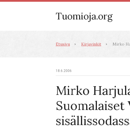
Tuomioja.org
Etusivu
Kirjavinkit
Mirko Har
18.6.2006
Mirko Harjul
Suomalaiset 
sisällissodass