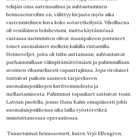
tekijän oma aatemaailma ja suhtautuminen
heimosotureihin on, välittyy kirjasta myös aika
vastenmielinen kuva koko sotaretkeilystä. Vihollisena
oli venäläinen bolshevismi, mutta käytännössä
vastassa useimmiten olivat maanpakoon joutuneet
toiset suomalaiset melkein kaikilla rintamilla.
Heimoveljet, joita oli tultu auttamaan, suhtautuivat
parhaimmillaan välinpitämättömästi ja pahimmillaan
avoimen vihamielisesti vapauttajiinsa. Jopa virolaiset
tuntuivat paikoin saaneen tarpeekseen
suomalaisjoukkojen kurittomuudesta ja
mellastamisesta. Pahimmat tapaukset sattuivat tosin
Latvian puolella, jonne Hans Kalm omapäisesti johti
suomalaisjoukkonsa aika lailla ryöstöretkeä
muistuttaneessa operaatiossa.
Tunnetuimat heimosoturit, kuten Yrjö Elfengren,