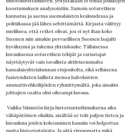
muotokuvittamiseen, yritystäkään ei tehdä joukkojen
koostumuksen analysointiin. Samoin sotaretkien
kannatus ja asema suomalaisten keskuudessa ja
politiikassa jää lähes selvittämättä. Kirjasta välittyy
mielikuva, että retket olivat, jos ei nyt ihan koko
Suomen niin ainakin porvarillisen Suomen laajalti
hyväksymä ja tukema yhteishanke. Tällaisessa
kuvauksessa sotaretkien tekijät ja varustajat
näyttäytyvät vain tavallista aktiivisemmalta
kansalaisyhteiskunnan etujoukolta, eikä sellaisena
fasistoidisten laillista menoa halveksivien
ammattivehkeilijöiden ryhmittymältä, joka ainakin
johtajien osalta olisi oikeampi kuvaus.
Vaikka Niinistön kirja historiantutkimuksena aika
vähäpätöinen olisikin, sisältää se toki paljon tietoa ja
kuvauksia joiden kokoaminen kansiin voi helpottaa
muita historioitsijoita. Ja siitä riippumatta mikä