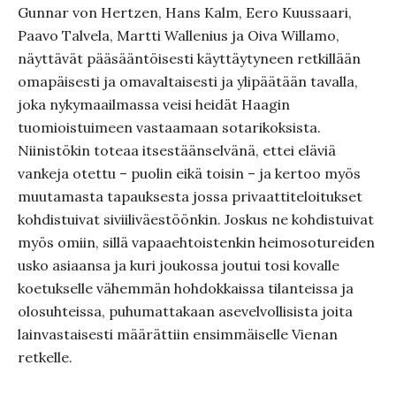
Gunnar von Hertzen, Hans Kalm, Eero Kuussaari,
Paavo Talvela, Martti Wallenius ja Oiva Willamo,
näyttävät pääsääntöisesti käyttäytyneen retkillään
omapäisesti ja omavaltaisesti ja ylipäätään tavalla,
joka nykymaailmassa veisi heidät Haagin
tuomioistuimeen vastaamaan sotarikoksista.
Niinistökin toteaa itsestäänselvänä, ettei eläviä
vankeja otettu – puolin eikä toisin – ja kertoo myös
muutamasta tapauksesta jossa privaattiteloitukset
kohdistuivat siviiliväestöönkin. Joskus ne kohdistuivat
myös omiin, sillä vapaaehtoistenkin heimosotureiden
usko asiaansa ja kuri joukossa joutui tosi kovalle
koetukselle vähemmän hohdokkaissa tilanteissa ja
olosuhteissa, puhumattakaan asevelvollisista joita
lainvastaisesti määrättiin ensimmäiselle Vienan
retkelle.