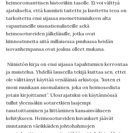
heimoromanttisen historiikin tasolle. Ei voi välttyä
ajatukselta, että kauniisti taitettu ja kuvitettu teos on
tarkoitettu ensi sijassa suomettumisikeen alta
vapautuneille uusnationalisteille sekä
heimosotureiden jälkeläisille, jotka ovat
kiinnostuneita siitä millaisessa puuhassa heidän
isovanhempansa ovat joskus olleet mukana.
Niinistön kirja on ensi sijassa tapahtumien kerrontaa
ja muistelua. Yhdellä lauseella tekijä kuittaa sen, ettei
ole välittänyt käyttää venäläisiä arkistoja, ”kuten ei
moni muukaan suomalainen, joka on heimosodista
jotain kirjoittanut”. Ulosrajatuksi on käytännössä
tullut yleensäkin sotaretkien laajempi
taustoittaminen ja liittäminen kansainväliseen
kehitykseen. Heimosotureiden kuvaukset jäävät
muutamien värikkäiden johtohahmojen