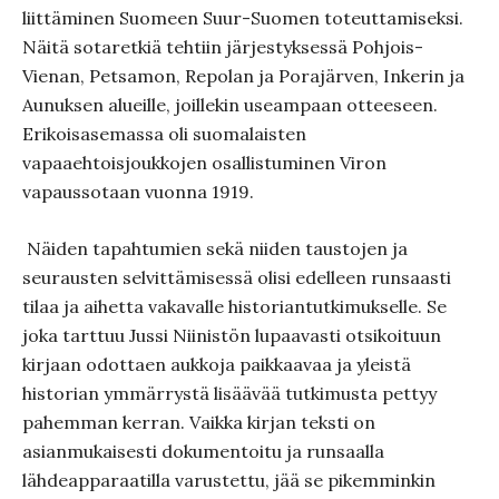
liittäminen Suomeen Suur-Suomen toteuttamiseksi.
Näitä sotaretkiä tehtiin järjestyksessä Pohjois-
Vienan, Petsamon, Repolan ja Porajärven, Inkerin ja
Aunuksen alueille, joillekin useampaan otteeseen.
Erikoisasemassa oli suomalaisten
vapaaehtoisjoukkojen osallistuminen Viron
vapaussotaan vuonna 1919.
Näiden tapahtumien sekä niiden taustojen ja
seurausten selvittämisessä olisi edelleen runsaasti
tilaa ja aihetta vakavalle historiantutkimukselle. Se
joka tarttuu Jussi Niinistön lupaavasti otsikoituun
kirjaan odottaen aukkoja paikkaavaa ja yleistä
historian ymmärrystä lisäävää tutkimusta pettyy
pahemman kerran. Vaikka kirjan teksti on
asianmukaisesti dokumentoitu ja runsaalla
lähdeapparaatilla varustettu, jää se pikemminkin