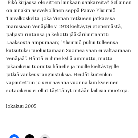
Eikö kirjassa ole sitten lainkaan sankareita? Sellainen
on ainakin asevelvollinen seppä Paavo Ylisirniö
Taivalkoskelta, joka Vienan retkueen jatkaessa
marssiaan Venäjälle v. 1918 kieltäytyi etenemästä,
paljasti rintansa ja kehotti jääkäriluutnantti
Laaksosta ampumaan; ”Ylisirniö puhui tulleensa
kutsutuksi puolustamaan Suomea vaan ei valtaamaan
Venäjää”. Häntä ei ihme kyllä ammuttu, mutta
pikaoikeus tuomitsi hänelle ja muille kieltäytyjille
pitkiä vankeusrangaistuksia. Heidät kuitenkin
vapautettiin jo seuraavana vuonna kun kyseinen
sotaoikeus ei ollut täyttänyt mitään laillisia muotoja.
lokakuu 2005