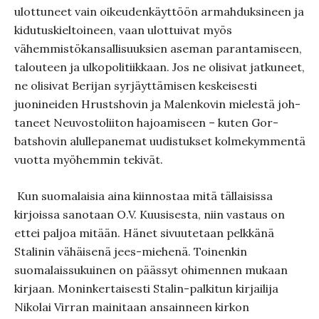
ulottuneet vain oikeudenkäyttöön armah­duksineen ja
kidutuskieltoineen, vaan ulottuivat myös
vähemmistö­kansallisuuksien aseman parantamiseen,
ta­louteen ja ulkopolitiik­kaan. Jos ne olisivat jatkuneet,
ne olisivat Berijan syrjäyttämisen keskeisesti
juonineiden Hrustshovin ja Malenkovin mielestä joh­
taneet Neuvostoliiton hajoamiseen – kuten Gor­
batshovin alulle­panemat uudistukset kolme­kymmentä
vuotta myöhemmin tekivät.
Kun suomalaisia aina kiinnostaa mitä tällaisissa
kirjoissa sanotaan O.V. Kuusisesta, niin vastaus on
ettei paljoa mitään. Hänet sivuutetaan pelkkänä
Stalinin vähäisenä jees-miehenä. Toinenkin
suomalaissukuinen on päässyt ohimennen mukaan
kirjaan. Moninkertaisesti Stalin-palkitun kirjailija
Nikolai Virran maini­taan ansainneen kirkon