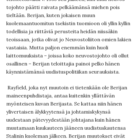
tojohto päätti raivata pelkäämänsä miehen pois
tieltään. Berijan, kuten jokaisen muun
kuolemaantuomitun tsekistin tuomioon oli yllin kyllin
todellisia ja riittäviä perusteita heidän niissäkin
teoissaan, jotka olivat jo Neuvostoliiton omien lakien
vastaisia. Mutta paljon enemmän kuin huoli
laittomuuksista – joissa koko neuvostojohto oli ollut
osallinen – Berijan teloitta­jia painoi pelko hänen
käynnistämänsä uudis­tuspolitiikan seurauk­sis­ta.
Rayfield, joka nyt muutoin ei tietenkään ole Berijan
maineen­puhdistaja, antaa kuitenkin yllättävän
myönteisen kuvan Berijas­ta. Se kattaa niin hänen
ylivertaisen älykkyytensä ja johtamisky­kynsä
uudestaan pätevyydestään johta­jana kuin hänen
muutamaan kuukauteen jääneen uudistuskautensa
Stalinin kuoleman jälkeen. Berijan muutokset eivät