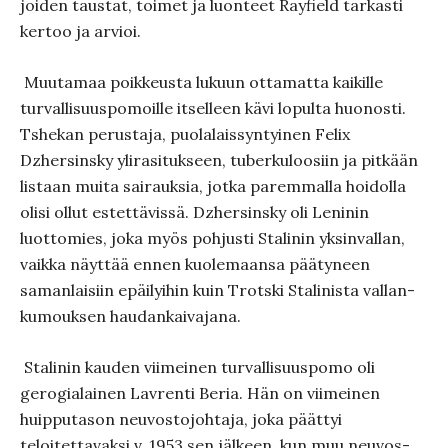
joiden taustat, toimet ja luonteet Rayfield tarkasti
kertoo ja arvioi.
Muutamaa poikkeusta lukuun ottamatta kaikille
turvallisuuspomoil­le itselleen kävi lopulta huonosti.
Tshekan perustaja, puolalais­syntyinen Felix
Dzhersinsky ylirasitukseen, tuberkuloosiin ja pitkään
listaan muita sairauksia, jotka paremmalla hoidolla
olisi ollut estettävissä. Dzhersinsky oli Leninin
luottomies, joka myös pohjusti Stalinin yksinvallan,
vaikka näyttää ennen kuolemaansa päätyneen
samanlaisiin epäilyihin kuin Trotski Stalinista vallan­
kumouksen haudankaivajana.
Stalinin kauden viimeinen turvallisuuspomo oli
gerogialainen Lavrenti Beria. Hän on viimeinen
huipputason neuvostojohtaja, joka päättyi
teloitettavaksi v. 1953 sen jälkeen, kun muu neuvos­