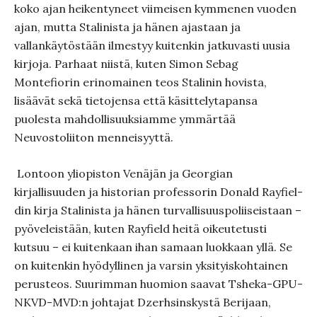
koko ajan heikentyneet vii­meisen kymmenen vuoden
ajan, mutta Stalinista ja hänen ajastaan ja
vallankäytöstään ilmestyy kuitenkin jatkuvasti uusia
kirjoja. Parhaat niistä, kuten Simon Sebag
Montefiorin erinomainen teos Stalinin hovista,
lisäävät sekä tietojensa että käsittelyta­pansa
puolesta mahdollisuuksiamme ymmärtää
Neuvostoliiton mennei­syyttä.
Lontoon yliopiston Venäjän ja Georgian
kirjallisuuden ja histo­rian professorin Donald Rayfiel­
din kirja Stalinista ja hänen turvallisuuspoliiseistaan –
pyöve­leistään, kuten Rayfield heitä oikeutetusti
kutsuu – ei kui­tenkaan ihan samaan luokkaan yllä. Se
on kuitenkin hyödyllinen ja varsin yksityiskohtainen
perusteos. Suurimman huomion saavat Tsheka-GPU-
NKVD-MVD:n johtajat Dzerh­sins­kystä Berijaan,