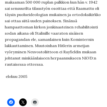
maksaman 500 000 ruplan palkkion kun hän v. 1942
sai sensuurilta tilaustyö­n osoittaa että Raamattu oli
täysin puolueideologian mukainen ja ortodoksikirkko
sai ottaa siitä uuden painoksen. Sinänsä
hampaattoman kirkon jonkinasteinen rehabilitointi
sodan aikana oli Stalinille vaaraton sisäisen
propagandan ele, samanlainen kuin Kominternin
lakkauttaminen. Muutoinhan Hitlerin armeijan
vyöryminen Neuvostoliittoon ei Rayfieldin mukaan
johtanut minkäänlaiseen herpaannukseen NKVD:n
rautaisessa otteessa.
elokuu 2005