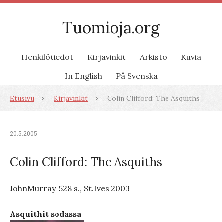
Tuomioja.org
Henkilötiedot
Kirjavinkit
Arkisto
Kuvia
In English
På Svenska
Etusivu
Kirjavinkit
Colin Clifford: The Asquiths
20.5.2005
Colin Clifford: The Asquiths
JohnMurray, 528 s., St.Ives 2003
Asquithit sodassa