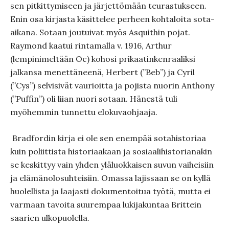
sen pitkittymiseen ja järjettö­mään teurastukseen.
Enin osa kirjasta käsittelee perheen kohtaloita sota-
aikana. Sotaan joutuivat myös Asquithin pojat.
Raymond kaatui rintamalla v. 1916, Arthur
(lempinimeltään Oc) kohosi prikaatinkenraaliksi
jalkansa menettäneenä, Herbert (”Beb”) ja Cyril
(”Cys”) selvisivät vaurioitta ja pojista nuorin Anthony
(”Puffin”) oli liian nuori sotaan. Hänestä tuli
myöhemmin tunnettu elokuvaohjaaja.
Bradfordin kirja ei ole sen enempää sotahistoriaa
kuin poliit­tista historiaakaan ja sosiaalihistorianakin
se keskittyy vain yhden yläluokkaisen suvun vaiheisiin
ja elämänolosuhteisiin. Omassa lajissaan se on kyllä
huolellista ja laajasti dokumentoi­tua työtä, mutta ei
varmaan tavoita suurempaa lukija­kuntaa Brit­tein
saarien ulkopuolella.