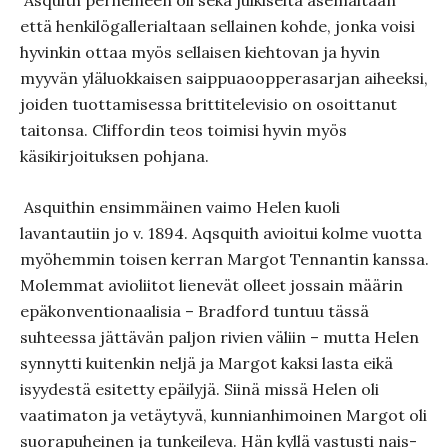
Asquith perheineen oli sekä julkiselta asemaltaan
että henki­lögallerialtaan sellainen kohde, jonka voisi
hyvinkin ottaa myös sellaisen kiehtovan ja hyvin
myyvän yläluokkaisen saippuaooppe­rasarjan aiheeksi,
joiden tuottamisessa brittitelevisio on osoit­tanut
taitonsa. Cliffordin teos toimisi hyvin myös
käsikirjoituk­sen pohjana.
Asquithin ensimmäinen vaimo Helen kuoli
lavantautiin jo v. 1894. Aqsquith avioitui kolme vuotta
myöhem­min toisen kerran Margot Tennantin kanssa.
Molemmat avioliitot lienevät olleet jossain määrin
epäkonven­tionaalisia – Bradford tuntuu tässä
suhteessa jättävän paljon rivien väliin – mutta Helen
synnytti kuitenkin neljä ja Margot kaksi lasta eikä
isyydestä esitetty epäilyjä. Siinä missä Helen oli
vaatimaton ja vetäytyvä, kunnianhimoinen Margot oli
suorapuheinen ja tunkeileva. Hän kyllä vastusti nais­