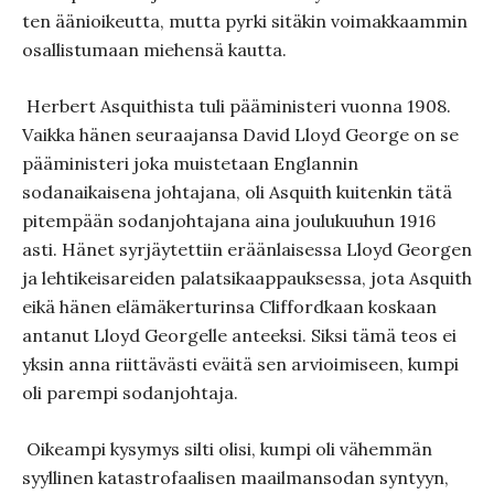
ten äänioikeutta, mutta pyrki sitäkin voimakkaammin
osallistumaan miehensä kautta.
Herbert Asquithista tuli pääministeri vuonna 1908.
Vaikka hänen seuraajansa David Lloyd George on se
pääministeri joka muistetaan Englannin
sodanaikaisena johtajana, oli Asquith kuitenkin tätä
pitempään sodanjohtajana aina joulukuuhun 1916
asti. Hänet syr­jäytettiin eräänlaisessa Lloyd Georgen
ja lehtikeisareiden palat­sikaappauksessa, jota Asquith
eikä hänen elämäkerturinsa Clif­fordkaan koskaan
antanut Lloyd Georgelle anteeksi. Siksi tämä teos ei
yksin anna riittävästi eväitä sen arvioimi­seen, kumpi
oli parempi sodanjohtaja.
Oikeampi kysymys silti olisi, kumpi oli vähemmän
syyllinen ka­tastro­faalisen maail­mansodan syntyyn,