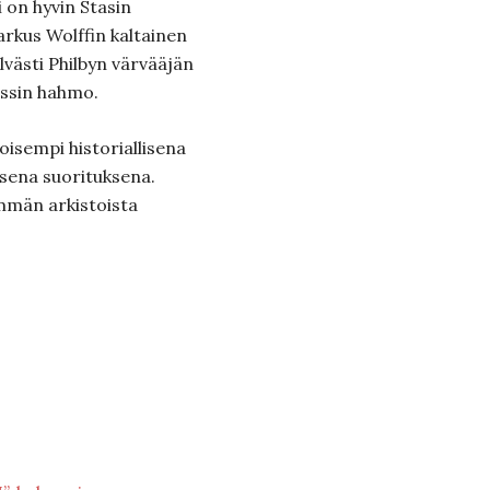
i on hyvin Stasin
rkus Wolffin kal­tainen
västi Philbyn värvääjän
issin hahmo.
isem­pi histo­riallisena
isena suorituksena.
mmän arkistoista