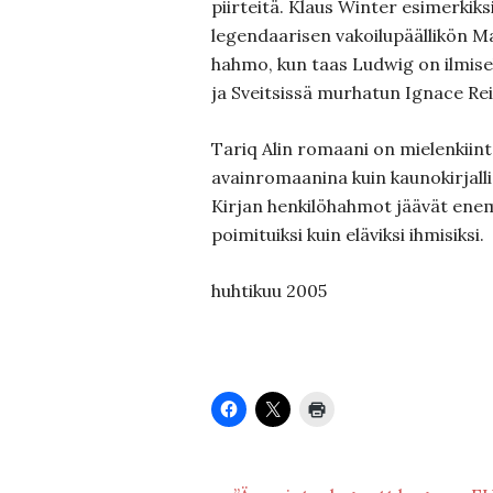
piirteitä. Klaus Winter esimerkiks
legendaarisen vakoilupäällikön Ma
hahmo, kun taas Ludwig on ilmisel
ja Sveitsissä murhatun Ignace Re
Tariq Alin romaani on mielenkiinto
avain­romaanina kuin kaunokirjal­l
Kirjan henkilö­hahmot jäävät ene
poimituiksi kuin eläviksi ihmisiksi.
huhtikuu 2005