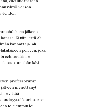
ajana, ellei suorastaan
annusyhtiö Verson
ew-lehden
omahduksen jälkeen
anssa. Ei niin, että Ali
elmän kannattaja. Ali
lukulaiseen polveen, joka
 brezhneviläisille
ta katsot­tuna hän kävi
eyer, professorinvir­
n jälkeen menettänyt
, selvittää
enneisyyttä komintern-
saan jo aiemmin loi­