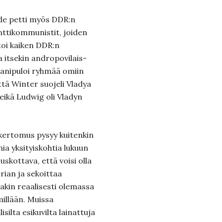
ude petti myös DDR:n
nttikommu­nistit, joiden
toi kaiken DDR:n
 itsekin andropo­vilais-
ani­puloi ryhmää omiin
että Winter suojeli Vladya
eikä Ludwig oli Vladyn
ertomus pysyy kuitenkin
a yksityiskohtia lukuun
uskottava, että voisi olla
orian ja sekoittaa
akin reaalisesti olemassa
millään. Muissa
sil­ta esikuvilta lainattuja