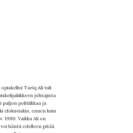
piskellut Tariq Ali tuli
kelijaliikkeen johtajista
i paljon politiikkaa ja
eki elokuviakin, ennen kuin
. 1990. Vaikka Ali on
 voi häntä edelleen pitää