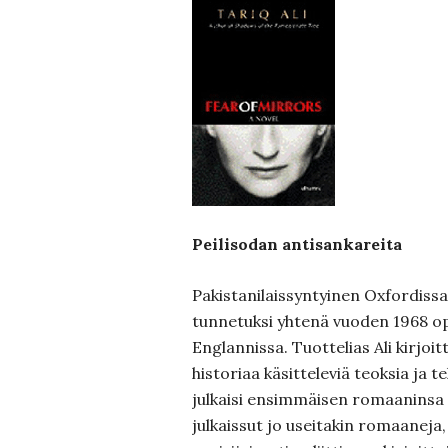
Peilisodan antisankareita
Pakistanilaissyntyinen Oxfordissa o
tunnetuksi yhtenä vuoden 1968 opis
Englannissa. Tuottelias Ali kirjoitt
historiaa käsitteleviä teoksia ja t
julkaisi ensimmäisen romaaninsa v
julkaissut jo useitakin romaaneja,