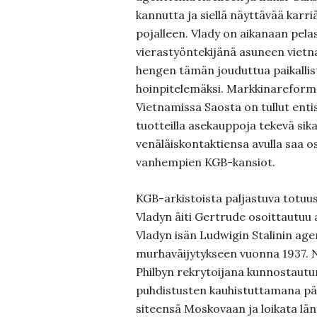
kannutta ja siellä näyttävää karriä
pojal­leen. Vlady on aikanaan pel
vierastyön­tekijänä asuneen vietn
hengen tämän jouduttua paikal­lis
hoinpitelemäksi. Markkinareform
Vietnamissa Saosta on tullut enti
tuotteilla ase­kauppoja tekevä sika
venäläiskontak­tiensa avulla saa 
vanhempien KGB-kansiot.
KGB-arkistoista paljastuva totuus 
Vladyn äiti Gertrude osoittautuu a
Vladyn isän Ludwi­gin Stalinin ag
murha­väijy­tykseen vuonna 1937. 
Philbyn rekry­toijana kun­nostautu
puhdis­tusten kauhis­tuttamana pä
siteensä Mosko­vaan ja loikata lä