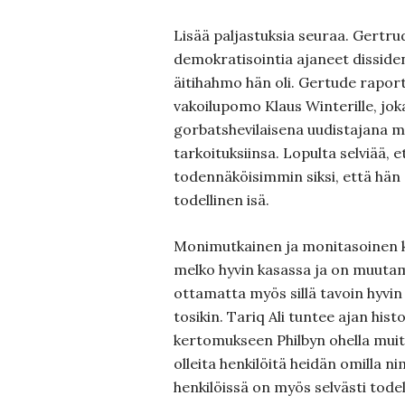
Lisää paljastuksia seuraa. Gertr
demokra­tisointia ajaneet dissi­de
äitihah­mo hän oli. Gertude rapor
vakoilupomo Klaus Winterille, joka
gorbatshevilaisena uudistajana m
tarkoituksiinsa. Lopulta selviää, 
todennäköisimmin siksi, että hän 
todelli­nen isä.
Monimutkainen ja monitasoinen k
melko hyvin kasassa ja on muutami
otta­matta myös sillä tavoin hyvin 
tosikin. Tariq Ali tuntee ajan hist
kertomuk­seen Philbyn ohella muit
olleita henkilöitä heidän omilla ni
henkilöissä on myös selvästi todelli