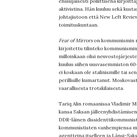
ensisijaisesti poliittisena kirjoitt
aktivistina. Hän kuuluu sekä kust
johtajistoon että New Left Revi
toimituskuntaan.
Fear of Mirrors
on kommunismin r
kirjoitettu tilinteko kommunismin k
milloinkaan olisi neuvostojärjest
kuuluu siihen uusvasemmis­ton 60-
ei koskaan ole stalinismille tai sen
perillisille kumar­tanut. Moskovas
vaarallisesta trotskilaisesta.
Tariq Alin romaanissa Vladimir M
kansa Saksan jälleenyh­distämise
DDR-läinen dissidenttikom­munisti
kommunististen van­hempiensa m
agentteina itselleen ja Länsi-Sak