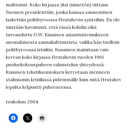
mahtunut. Koko kirjassa yksi (nimetön) viittaus
Suomen presidenttiin, jonka kanssa saunominen
laskettiin politbyroossa Hrutshevin synteihin. En ole
mistään havainnut, että tässä kohdin olisi
turvauduttu O.W. Kuusisen asiantuntemukseen
suomalaisesta saunakulttuurista, vaikka hän tuolloin
politbyroossa istuikin. Kuusinen mainitaan vain
kerran koko kirjassa Hrutshevin vuoden 1961
puoluekokouspuheen valmistelun yhteydessä.
Kuusisen tekstiluonnoksen kerrotaan menneen
stalinismin kritiikissä pidemmälle kuin mitä Hrutshev
lopulta kelpuutti puheeseensa.
toukokuu 2004