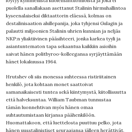
löytyy kymmenistä kuolemantuomioista ja joka ei
puolella sanallakaan asettanut Stalinin hirmuhallintoa
kyseenalaiseksi diktaattorin eläessä, kolmas on
destalinisaation alullepanija, joka tyhjensi Gulagin ja
palautti miljoonien Stalinin uhrien kunnian ja neljäs
NKP:n yliaktiivinen pääsihteeri, jonka karkea tyyli ja
asiantuntematon tapa sekaantua kaikkiin asioihin
saivat hänen politbyroo-kolleegansa syrjäyttämään
hänet lokakuussa 1964.
Hrutshev oli siis monessa suhteessa ristiriitainen
henkilö, jota kohtaan monet saattoivat
samanaikaisesti tuntea sekä kiintymystä, kiitollisuutta
että halveksuntaa. William Taubman tunnustaa
tämän luonnehtivan myös hänen omaa
suhtautumistaan kirjansa päähenkilöön.
Huomattakoon, että luettelosta puuttuu pelko, jota
hänen uusstalinistiset seuraajansa jälleen herättivät.