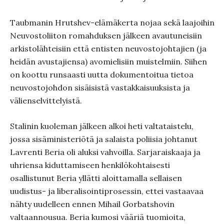
Taubmanin Hrutshev-elämäkerta nojaa sekä laajoihin
Neuvostoliiton romahduksen jälkeen avautuneisiin
arkistolähteisiin että entisten neuvostojohtajien (ja
heidän avustajiensa) avomielisiin muistelmiin. Siihen
on koottu runsaasti uutta dokumentoitua tietoa
neuvostojohdon sisäisistä vastakkaisuuksista ja
välienselvittelyistä.
Stalinin kuoleman jälkeen alkoi heti valtataistelu,
jossa sisäministeriötä ja salaista poliisia johtanut
Lavrenti Beria oli aluksi vahvoilla. Sarjaraiskaaja ja
uhriensa kiduttamiseen henkilökohtaisesti
osallistunut Beria yllätti aloittamalla sellaisen
uudistus- ja liberalisointiprosessin, ettei vastaavaa
nähty uudelleen ennen Mihail Gorbatshovin
valtaannousua. Beria kumosi vääriä tuomioita,