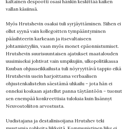
kaltainen despootti osasi hänkin keskittää kaiken
vallan käsiinsä.
Myös Hrutshevin osaksi tuli syrjäyttäminen. Siihen ei
ollut syynä vain kollegoitten tympääntyminen
pääsihteerin karkeaan ja itsevaltaiseen
johtamistyyliin, vaan myös monet epäonnistumiset.
Hrutshevin suurisuuntaisen ajatukset maatalouden
uusimiseksi johtivat vain umpikujiin, ulkopolitiikassa
Kuuban ohjusseikkailusta tuli nöyryyttävä tappio eikä
Hrutshevin usein harjoittama verbaalisen
ohjustenkalistelun säestämä uhkailu – jota hän ei
onneksi koskaan ajatellut panna täytäntöön – tuonut
sen enempää konkreettisia tuloksia kuin lisännyt
Neuvostoliiton arvostusta.
Uudistajana ja destalinisoijana Hrutshev teki
muutamia rohkeita liikkeitä. Kommunistinen liike ei