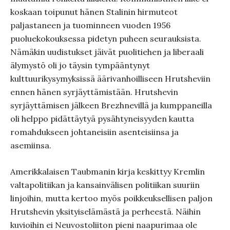
koskaan toipunut hänen Stalinin hirmuteot
paljastaneen ja tuominneen vuoden 1956
puoluekokouksessa pidetyn puheen seurauksista.
Nämäkin uudistukset jäivät puolitiehen ja liberaali
älymystö oli jo täysin tympääntynyt
kulttuurikysymyksissä äärivanhoilliseen Hrutsheviin
ennen hänen syrjäyttämistään. Hrutshevin
syrjäyttämisen jälkeen Brezhnevillä ja kumppaneilla
oli helppo pidättäytyä pysähtyneisyyden kautta
romahdukseen johtaneisiin asenteisiinsa ja
asemiinsa.
Amerikkalaisen Taubmanin kirja keskittyy Kremlin
valtapolitiikan ja kansainvälisen politiikan suuriin
linjoihin, mutta kertoo myös poikkeuksellisen paljon
Hrutshevin yksityiselämästä ja perheestä. Näihin
kuvioihin ei Neuvostoliiton pieni naapurimaa ole