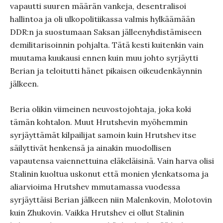
vapautti suuren määrän vankeja, desentralisoi
hallintoa ja oli ulkopolitiikassa valmis hylkäämään
DDR:n ja suostumaan Saksan jälleenyhdistämiseen
demilitarisoinnin pohjalta. Tätä kesti kuitenkin vain
muutama kuukausi ennen kuin muu johto syrjäytti
Berian ja teloitutti hänet pikaisen oikeudenkäynnin
jälkeen.
Beria olikin viimeinen neuvostojohtaja, joka koki
tämän kohtalon. Muut Hrutshevin myöhemmin
syrjäyttämät kilpailijat samoin kuin Hrutshev itse
säilyttivät henkensä ja ainakin muodollisen
vapautensa vaiennettuina eläkeläisinä. Vain harva olisi
Stalinin kuoltua uskonut että monien ylenkatsoma ja
aliarvioima Hrutshev mmutamassa vuodessa
syrjäyttäisi Berian jälkeen niin Malenkovin, Molotovin
kuin Zhukovin. Vaikka Hrutshev ei ollut Stalinin