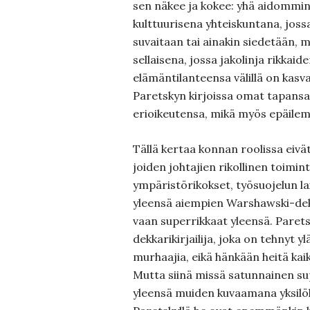
sen näkee ja kokee: yhä aidommin
kulttuurisena yhteiskuntana, joss
suvaitaan tai ainakin siedetään, 
sellaisena, jossa jakolinja rikkaid
elämäntilanteensa välillä on kasvav
Paretskyn kirjoissa omat tapansa
erioikeutensa, mikä myös epäilemä
Tällä kertaa konnan roolissa eivät
joiden johtajien rikollinen toimin
ympäristörikokset, työsuojelun lai
yleensä aiempien Warshawski-de
vaan superrikkaat yleensä. Parets
dekkarikirjailija, joka on tehnyt y
murhaajia, eikä hänkään heitä kaik
Mutta siinä missä satunnainen s
yleensä muiden kuvaamana yksilöll