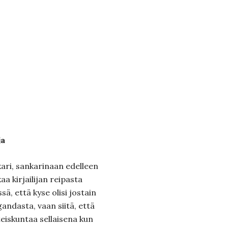
ja
ari, sankarinaan edelleen
aa kirjailijan reipasta
ssä, että kyse olisi jostain
ndasta, vaan siitä, että
eiskuntaa sellaisena kun