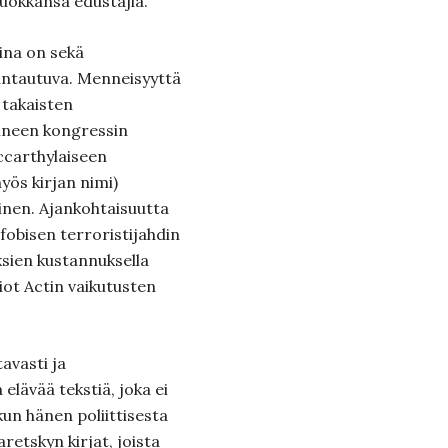
uokkansa edustajia.
na on sekä
untautuva. Menneisyyttä
takaisten
ineen kongressin
ccarthylaiseen
yös kirjan nimi)
inen. Ajankohtaisuutta
fobisen terroristijahdin
uksien kustannuksella
iot Actin vaikutusten
avasti ja
 elävää tekstiä, joka ei
un hänen poliittisesta
retskyn kirjat, joista