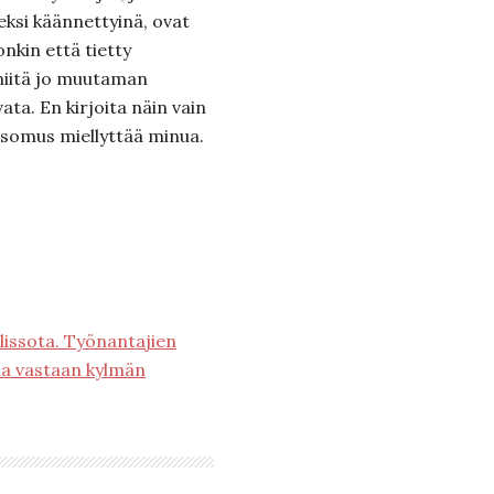
ksi käännettyinä, ovat
onkin että tietty
niitä jo muutaman
ata. En kirjoita näin vain
tsomus miellyttää minua.
llissota. Työnantajien
ia vastaan kylmän