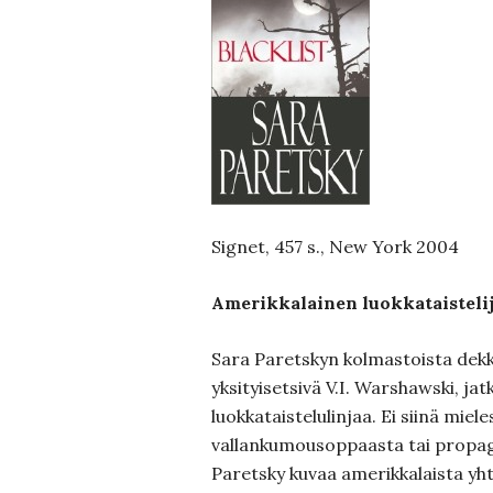
Signet, 457 s., New York 2004
Amerikkalainen luokkataisteli
Sara Paretskyn kolmastoista dekk
yksityisetsivä V.I. Warshawski, jatk
luokkataistelulinjaa. Ei siinä miele
vallankumousoppaasta tai propaga
Paretsky kuvaa amerikkalaista yht