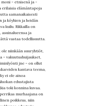
 moni – etnisenä ja -
a erilaisia elämäntapoja
mutta samanaikaisesti
en ja köyhien ja heidän
a kuilu. Rikkailla on
, asuinalueensa ja
ttä vastaa todellisuutta.
 ole niinkään suuryhtiöt,
ta – vakuutushuijaukset,
minlyönti jne – on ollut
kkareiden kantava teema,
ky ei ole ainoa
läluokan edustajista
kia toki konnina kuvaa.
uperrikas murhaajana on
inen poikkeus, niin