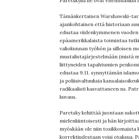
Paretskyllä he ovat enemmänkin l
Tämänkertainen Warshawski-tari
ajankohtainen että historiaan su
edustaa viidenkymmenen vuoden 
epäamerikkalaista toimintaa tutk
valiokunnan työhön ja silloisen m
mustalistajärjestelmään (mistä m
liittyneiden tapahtumien penkom
edustaa 9.11. synnyttämän islamo
ja poliisivaltuuksia kansalaisoike
radikaalisti kasvattaneen ns. Patr
kuvaus.
Paretsky kehittää juontaan uskott
mielenkiintoisesti ja hän kirjoittaa
myöskään ole niin tosikkomaista k
korrektiudestaan voisi otaksua. Pa