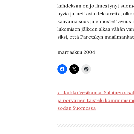
kahdeksan on jo ilmestynyt suome
hyviä ja luettavia dekkareita, olko
kaavamaisuus ja ennustettavuus 
lukemisen jälkeen alkaa vähän vaiv
siksi, että Paretskyn maailmanka
marraskuu 2004
← Jarkko Vesikansa: Salainen sisä
ja porvarien taistelu kommunism
sodan Suomessa