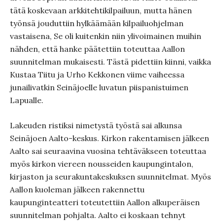
tätä koskevaan arkkitehtikilpailuun, mutta hänen
työnsä jouduttiin hylkäämään kilpailuohjelman
vastaisena, Se oli kuitenkin niin ylivoimainen muihin
nähden, että hanke päätettiin toteuttaa Aallon
suunnitelman mukaisesti. Tästä pidettiin kiinni, vaikka
Kustaa Tiitu ja Urho Kekkonen viime vaiheessa
junailivatkin Seinäjoelle luvatun piispanistuimen
Lapualle.
Lakeuden ristiksi nimetystä työstä sai alkunsa
Seinäjoen Aalto-keskus. Kirkon rakentamisen jälkeen
Aalto sai seuraavina vuosina tehtäväkseen toteuttaa
myös kirkon viereen nousseiden kaupungintalon,
kirjaston ja seurakuntakeskuksen suunnitelmat. Myös
Aallon kuoleman jälkeen rakennettu
kaupunginteatteri toteutettiin Aallon alkuperäisen
suunnitelman pohjalta. Aalto ei koskaan tehnyt