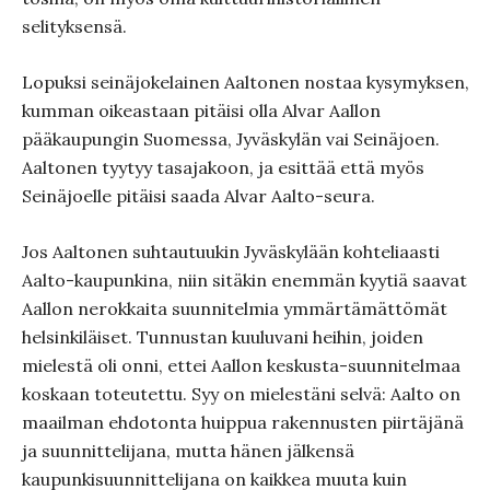
selityksensä.
Lopuksi seinäjokelainen Aaltonen nostaa kysymyksen,
kumman oikeastaan pitäisi olla Alvar Aallon
pääkaupungin Suomessa, Jyväskylän vai Seinäjoen.
Aaltonen tyytyy tasajakoon, ja esittää että myös
Seinäjoelle pitäisi saada Alvar Aalto-seura.
Jos Aaltonen suhtautuukin Jyväskylään kohteliaasti
Aalto-kaupunkina, niin sitäkin enemmän kyytiä saavat
Aallon nerokkaita suunnitelmia ymmärtämättömät
helsinkiläiset. Tunnustan kuuluvani heihin, joiden
mielestä oli onni, ettei Aallon keskusta-suunnitelmaa
koskaan toteutettu. Syy on mielestäni selvä: Aalto on
maailman ehdotonta huippua rakennusten piirtäjänä
ja suunnittelijana, mutta hänen jälkensä
kaupunkisuunnittelijana on kaikkea muuta kuin