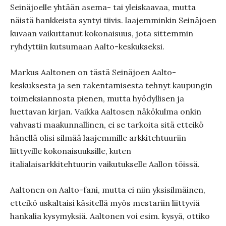
Seinäjoelle yhtään asema- tai yleiskaavaa, mutta
näistä hankkeista syntyi tiivis. laajemminkin Seinäjoen
kuvaan vaikuttanut kokonaisuus, jota sittemmin
ryhdyttiin kutsumaan Aalto-keskukseksi.
Markus Aaltonen on tästä Seinäjoen Aalto-
keskuksesta ja sen rakentamisesta tehnyt kaupungin
toimeksiannosta pienen, mutta hyödyllisen ja
luettavan kirjan. Vaikka Aaltosen näkökulma onkin
vahvasti maakunnallinen, ei se tarkoita sitä etteikö
hänellä olisi silmää laajemmille arkkitehtuuriin
liittyville kokonaisuuksille, kuten
italialaisarkkitehtuurin vaikutukselle Aallon töissä.
Aaltonen on Aalto-fani, mutta ei niin yksisilmäinen,
etteikö uskaltaisi käsitellä myös mestariin liittyviä
hankalia kysymyksiä. Aaltonen voi esim. kysyä, ottiko