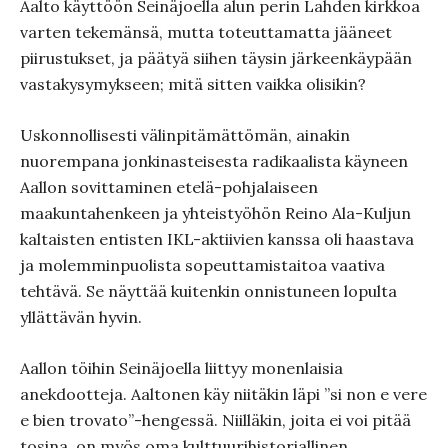
Aalto käyttöön Seinäjoella alun perin Lahden kirkkoa
varten tekemänsä, mutta toteuttamatta jääneet
piirustukset, ja päätyä siihen täysin järkeenkäypään
vastakysymykseen; mitä sitten vaikka olisikin?
Uskonnollisesti välinpitämättömän, ainakin
nuorempana jonkinasteisesta radikaalista käyneen
Aallon sovittaminen etelä-pohjalaiseen
maakuntahenkeen ja yhteistyöhön Reino Ala-Kuljun
kaltaisten entisten IKL-aktiivien kanssa oli haastava
ja molemminpuolista sopeuttamistaitoa vaativa
tehtävä. Se näyttää kuitenkin onnistuneen lopulta
yllättävän hyvin.
Aallon töihin Seinäjoella liittyy monenlaisia
anekdootteja. Aaltonen käy niitäkin läpi ”si non e vere
e bien trovato”-hengessä. Niilläkin, joita ei voi pitää
tosina, on myös oma kulttuurihistoriallinen