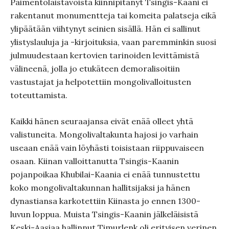
Paimentolaistavoista kiinnipitänyt Tsingis-Kaani ei
rakentanut monumentteja tai komeita palatseja eikä
ylipäätään viihtynyt seinien sisällä. Hän ei sallinut
ylistyslauluja ja -kirjoituksia, vaan paremminkin suosi
julmuudestaan kertovien tarinoiden levittämistä
välineenä, jolla jo etukäteen demoralisoitiin
vastustajat ja helpotettiin mongolivalloitusten
toteuttamista.
Kaikki hänen seuraajansa eivät enää olleet yhtä
valistuneita. Mongolivaltakunta hajosi jo varhain
useaan enää vain löyhästi toisistaan riippuvaiseen
osaan. Kiinan valloittanutta Tsingis-Kaanin
pojanpoikaa Khubilai-Kaania ei enää tunnustettu
koko mongolivaltakunnan hallitsijaksi ja hänen
dynastiansa karkotettiin Kiinasta jo ennen 1300-
luvun loppua. Muista Tsingis-Kaanin jälkeläisistä
Keski-Aasiaa hallinnut Timurlenk oli erityisen verinen