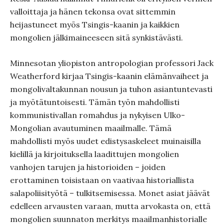
valloittaja ja hänen tekonsa ovat sittemmin
heijastuneet myös Tsingis-kaanin ja kaikkien
mongolien jälkimaineeseen sitä synkistävästi.
Minnesotan yliopiston antropologian professori Jack
Weatherford kirjaa Tsingis-kaanin elämänvaiheet ja
mongolivaltakunnan nousun ja tuhon asiantuntevasti
ja myötätuntoisesti. Tämän työn mahdollisti
kommunistivallan romahdus ja nykyisen Ulko-
Mongolian avautuminen maailmalle. Tämä
mahdollisti myös uudet edistysaskeleet muinaisilla
kielillä ja kirjoituksella laadittujen mongolien
vanhojen tarujen ja historioiden – joiden
erottaminen toisistaan on vaativaa historiallista
salapoliisityötä – tulkitsemisessa. Monet asiat jäävät
edelleen arvausten varaan, mutta arvokasta on, että
mongolien suunnaton merkitys maailmanhistorialle