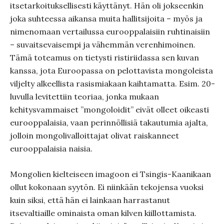
itsetarkoituksellisesti käyttänyt. Hän oli jokseenkin
joka suhteessa aikansa muita hallitsijoita – myös ja
nimenomaan vertailussa eurooppalaisiin ruhtinaisiin
– suvaitsevaisempi ja vähemmän verenhimoinen.
Tämä toteamus on tietysti ristiriidassa sen kuvan
kanssa, jota Euroopassa on pelottavista mongoleista
viljelty alkeellista rasismiakaan kaihtamatta. Esim. 20-
luvulla levitettiin teoriaa, jonka mukaan
kehitysvammaiset ”mongoloidit” eivät olleet oikeasti
eurooppalaisia, vaan perinnöllisiä takautumia ajalta,
jolloin mongolivalloittajat olivat raiskanneet
eurooppalaisia naisia.
Mongolien kielteiseen imagoon ei Tsingis-Kaanikaan
ollut kokonaan syytön. Ei niinkään tekojensa vuoksi
kuin siksi, että hän ei lainkaan harrastanut
itsevaltiaille ominaista oman kilven kiillottamista.