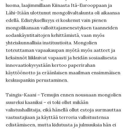
luoma, laajimmillaan Kiinasta Itä-Eurooppaan ja
Lähi-Itään ulottunut mongolivaltakunta oli aikaansa
edellä. Edistyksellisyys ei koskenut vain pienen
mongolikansan valloittajamenestyksen taanneiden
sodankäyntitaitojen kehittämistä, vaan myös
yhteiskunnallisia instituutioita. Mongolien
toteuttaman vapaakaupan myötä myös aatteet ja
keksinnöt liikkuivat vapaasti ja heidän sosiaalisesta
innovaatiokyvystään kertoo paperirahan
käyttöönotto ja eräänlaisen maailman ensimmäisen
keskuspankin perustaminen.
Tsingis-Kaani – Temujin ennen nousuaan mongolien
suureksi kaaniksi – ei toki ollut mikään
valistushallitsija, eikä hänellä ollut estoja surmauttaa
vastustajiaan ja käyttää terroria valloitustensa
edistämiseen, mutta kidutusta ja julmuuksia hän ei