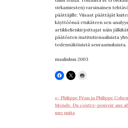
tulisi tehdä. Toisaalta se ei olekaa
virkamiesten) varsinainen tehtävä, 
päättäjille. Viisaat päättäjät kuit
käyttöönsä etukäteen sen analyys
artikkelienkirjoittajat näin jälki
päätösten institutionaalisista yht
todennäköisistä seuraamuksista.
maaliskuu 2003
← Philippe Péan ja Philippe Cohen
Monde. Du contre-pouvoir aux abu
une nuits