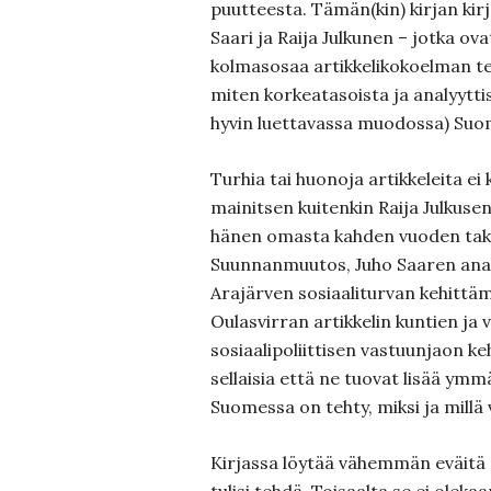
puutteesta. Tämän(kin) kirjan kirjo
Saari ja Raija Julkunen – jotka ovat
kolmasosaa artikkelikokoelman tek
miten korkeatasoista ja analyytt
hyvin luettavassa muodossa) Suome
Turhia tai huonoja artikkeleita ei k
mainitsen kuitenkin Raija Julkusen
hänen omasta kahden vuoden taka
Suunnanmuutos, Juho Saaren analy
Arajärven sosiaaliturvan kehittäm
Oulasvirran artikkelin kuntien ja 
sosiaalipoliittisen vastuunjaon ke
sellaisia että ne tuovat lisää ymm
Suomessa on tehty, miksi ja millä 
Kirjassa löytää vähemmän eväitä 