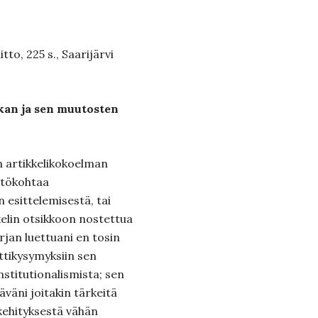
tto, 225 s., Saarijärvi
ikan ja sen muutosten
n artikkelikokoelman
htökohtaa
n esittelemisestä, tai
kelin otsikkoon nostettua
irjan luettuani en tosin
ttikysymyksiin sen
stitutionalismista; sen
äväni joitakin tärkeitä
 kehityksestä vähän