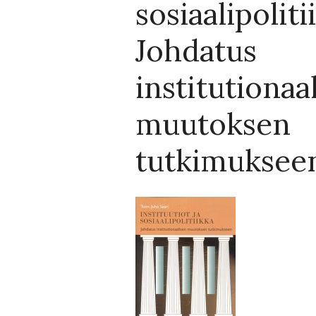
sosiaalipoliti
Johdatus
institutionaa
muutoksen
tutkimuksee