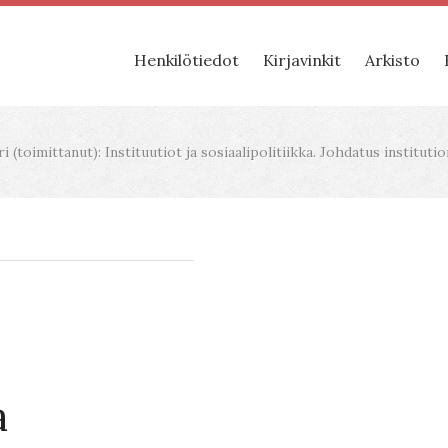
Henkilötiedot
Kirjavinkit
Arkisto
i (toimittanut): Instituutiot ja sosiaalipolitiikka. Johdatus instit
:
a