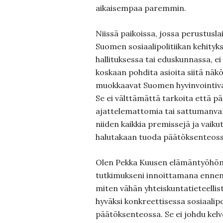
aikaisempaa paremmin.
Niissä paikoissa, jossa perustus
Suomen sosiaalipolitiikan kehityks
hallituksessa tai eduskunnassa, ei
koskaan pohdita asioita siitä näk
muokkaavat Suomen hyvinvointival
Se ei välttämättä tarkoita että pä
ajattelemattomia tai sattumanvara
niiden kaikkia premissejä ja vaiku
halutakaan tuoda päätöksenteossa
Olen Pekka Kuusen elämäntyöhön
tutkimukseni innoittamana ennenk
miten vähän yhteiskuntatieteellis
hyväksi konkreettisessa sosiaalipo
päätöksenteossa. Se ei johdu kelv