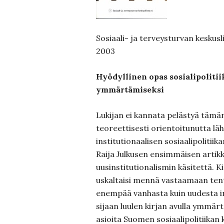
Sosiaali- ja terveysturvan keskuslii
2003
Hyödyllinen opas sosialipoliti
ymmärtämiseksi
Lukijan ei kannata pelästyä tämä
teoreettisesti orientoitunutta lä
institutionaalisen sosiaalipolitiika
Raija Julkusen ensimmäisen artik
uusinstitutionalismin käsitettä. K
uskaltaisi mennä vastaamaan ten
enempää vanhasta kuin uudesta in
sijaan luulen kirjan avulla ymmärt
asioita Suomen sosiaalipolitiikan