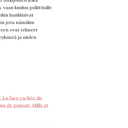
n tutkijoiden (eikä
vaan kuuluu poliittisille
enkin hankkisivat
in jota nämäkin
käteen ovat tehneet
eyksistä ja niiden
: La face cachée du
s de pouvoir, Mille et