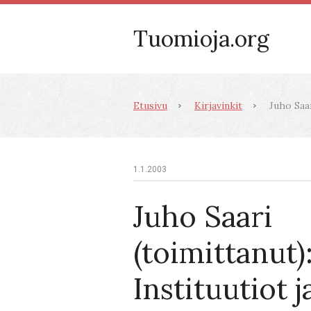
Tuomioja.org
Etusivu
Kirjavinkit
Juho Saar
1.1.2003
Juho Saari
(toimittanut)
Instituutiot j