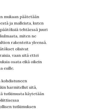
lain mukaan päätetään
estä ja malleista, kuten
 päätöksiä tehtäessä juuri
ökulmasta, miten ne
tion rakenteita yleensä.
ätökset olisivat
isia, vaan sitä ettei
tuksia osata eikä oikein
 esille.
 kohdistuneen
in harmitellut sitä,
tä tutkimusta käytetään
liittisessa
ollisen tutkimuksen