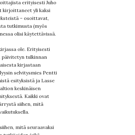
ittajista erityisesti Juho
 kirjoittaneet yli kaksi
steistä – osoittavat,
ista tutkimusta (myös
ssa olisi käytettävissä.
irjassa ole. Erityisesti
 päivitetyn tulkinnan
isesta kirjastaan
ysin selvitysmies Pentti
istä esityksistä ja Lasse
valtion keskinäisen
hityksestä. Kaikki ovat
ärrystä siihen, mitä
vaikutuksella.
siihen, mitä seuraavaksi