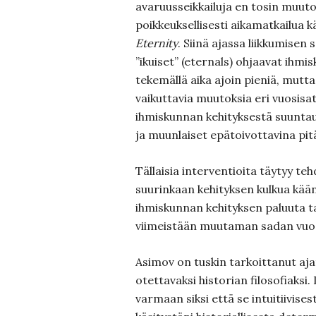
avaruusseikkailuja en tosin muuto
poikkeuksellisesti aikamatkailua kä
Eternity
. Siinä ajassa liikkumisen 
”ikuiset” (eternals) ohjaavat ihmi
tekemällä aika ajoin pieniä, mutta
vaikuttavia muutoksia eri vuosisa
ihmiskunnan kehityksestä suunta
ja muunlaiset epätoivottavina pi
Tällaisia interventioita täytyy tehd
suurinkaan kehityksen kulkua kään
ihmiskunnan kehityksen paluuta 
viimeistään muutaman sadan vuo
Asimov on tuskin tarkoittanut aj
otettavaksi historian filosofiaksi.
varmaan siksi että se intuitiivise