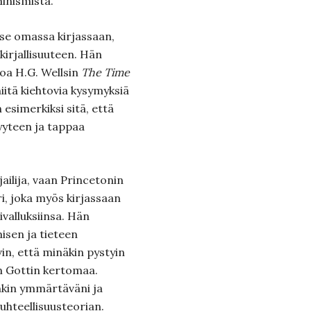
minismistä.
tse omassa kirjassaan,
skirjallisuuteen. Hän
koa H.G. Wellsin
The Time
niitä kiehtovia kysymyksiä
n esimerkiksi sitä, että
yyteen ja tappaa
rjailija, vaan Princetonin
ri, joka myös kirjassaan
oivalluksiinsa. Hän
misen ja tieteen
vin, että minäkin pystyin
an Gottin kertomaa.
nkin ymmärtäväni ja
suhteellisuusteorian.