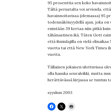
95 prosenttia sen koko havainnoit
Tältä perustalta voi arvioida, ett
havainnoitavissa (olemassa) 95 p
todennäköisyydellä ajan, joka on 
enintään 39 kertaa niin pitkä kuin
tähänastinen ikä. Täten Gott esim
että ihmislajilla on vielä elinaikaa
vuotta tai että New York Times ilm
vuotta.
Tällainen jokaisen ulottuvissa ol
olla hauska seuraleikki, mutta muu
herättävässä kirjassa se tuntuu t
syyskuu 2003