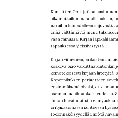
Kun sitten Gott jatkaa uusimman 
aikamatkailun mahdollisuuksiin, m
naruihin luin edelleen sujuvasti.
enää välttämättä mene takuuseen, 
vaan minussa. Kirjan läpikahlaam
tapauksessa yleissivistystä.
Kirjan viimeinen, erilaisten ilmi
koskeva osio vaikuttaa kuitenkin 
keinotekoisesti kirjaan liitetyltä.
Kopernikuksen periaatteen sovel
ensimmäisenä oivalsi, ettei maapal
asemaa maailmankaikkeudessa. Sit
ilmiön havainnoitsija ei myöskään o
erityisasemassa suhteessa kyseis
todennäköisyydellä ilmiötä havai