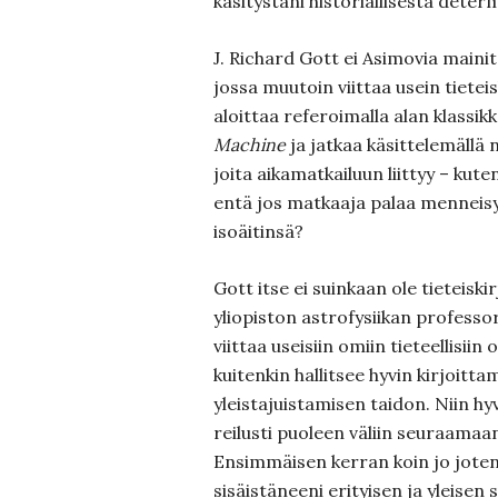
käsitystäni historiallisesta deter
J. Richard Gott ei Asimovia maini
jossa muutoin viittaa usein tietei
aloittaa referoimalla alan klassik
Machine
ja jatkaa käsittelemällä 
joita aikamatkailuun liittyy – kute
entä jos matkaaja palaa menneis
isoäitinsä?
Gott itse ei suinkaan ole tieteiski
yliopiston astrofysiikan professo
viittaa useisiin omiin tieteellisiin 
kuitenkin hallitsee hyvin kirjoitta
yleistajuistamisen taidon. Niin hy
reilusti puoleen väliin seuraama
Ensimmäisen kerran koin jo jote
sisäistäneeni erityisen ja yleisen 