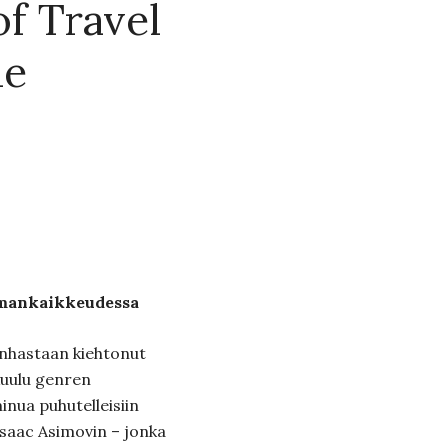
of Travel
me
lmankaikkeudessa
anhastaan kiehtonut
 kuulu genren
inua puhutelleisiin
Isaac Asimovin – jonka