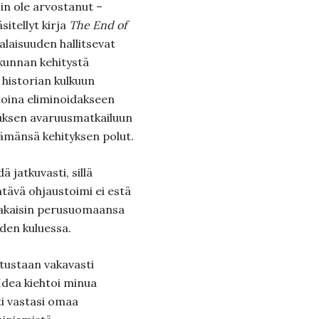
in ole arvostanut –
sitellyt kirja
The End of
salaisuuden hallitsevat
skunnan kehitystä
 historian kulkuun
toina eliminoidakseen
uksen avaruusmatkailuun
tämänsä kehityksen polut.
ä jatkuvasti, sillä
tävä ohjaustoimi ei estä
takaisin perusuomaansa
den kuluessa.
atustaan vakavasti
 Idea kiehtoi minua
sti vastasi omaa