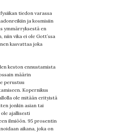
fysiikan tiedon varassa
adonreikiin ja kosmisiin
 Jos ymmärryksestä en
niin vika ei ole Gott’ssa
inen kasvattaa joka
öiden keston ennustamista
jossain määrin
 Se perustuu
tamiseen. Kopernikus
lolla ole mitään erityistä
en jonkin asian tai
le ajallisesti
een ilmiöön. 95 prosentin
nnoidaan aikana, joka on