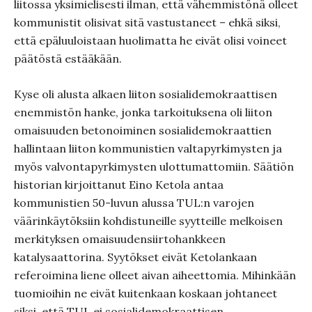
liitossa yksimielisesti ilman, että vähemmistönä olleet
kommunistit olisivat sitä vastustaneet – ehkä siksi,
että epäluuloistaan huolimatta he eivät olisi voineet
päätöstä estääkään.
Kyse oli alusta alkaen liiton sosialidemokraattisen
enemmistön hanke, jonka tarkoituksena oli liiton
omaisuuden betonoiminen sosialidemokraattien
hallintaan liiton kommunistien valtapyrkimysten ja
myös valvontapyrkimysten ulottumattomiin. Säätiön
historian kirjoittanut Eino Ketola antaa
kommunistien 50-luvun alussa TUL:n varojen
väärinkäytöksiin kohdistuneille syytteille melkoisen
merkityksen omaisuudensiirtohankkeen
katalysaattorina. Syytökset eivät Ketolankaan
referoimina liene olleet aivan aiheettomia. Mihinkään
tuomioihin ne eivät kuitenkaan koskaan johtaneet
siksi, että TUL ei sosialidemokraattisen