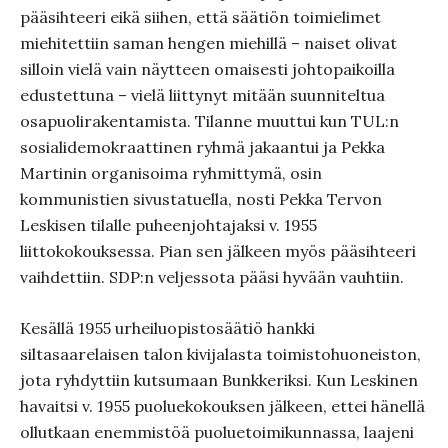
pääsihteeri eikä siihen, että säätiön toimielimet
miehitettiin saman hengen miehillä – naiset olivat
silloin vielä vain näytteen omaisesti johtopaikoilla
edustettuna – vielä liittynyt mitään suunniteltua
osapuolirakentamista. Tilanne muuttui kun TUL:n
sosialidemokraattinen ryhmä jakaantui ja Pekka
Martinin organisoima ryhmittymä, osin
kommunistien sivustatuella, nosti Pekka Tervon
Leskisen tilalle puheenjohtajaksi v. 1955
liittokokouksessa. Pian sen jälkeen myös pääsihteeri
vaihdettiin. SDP:n veljessota pääsi hyvään vauhtiin.
Kesällä 1955 urheiluopistosäätiö hankki
siltasaarelaisen talon kivijalasta toimistohuoneiston,
jota ryhdyttiin kutsumaan Bunkkeriksi. Kun Leskinen
havaitsi v. 1955 puoluekokouksen jälkeen, ettei hänellä
ollutkaan enemmistöä puoluetoimikunnassa, laajeni