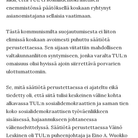
enemmistönsä päätöksellä koskaan ryhtynyt
asianomistajana sellaisia vaatimaan.
Tästä kommunismilta suojautumisesta ei liiton
elimissä koskaan avoimesti puhuttu säätiötä
perustettaessa. Sen sijaan viitattiin mahdolliseen
valtakunnanliiton syntymiseen, jonka varalta TUL:n
omaisuus olisi hyvissä ajoin siirrettävä porvarien
ulottumattomiin.
Se, mitä säätiötä perustettaessa ei ajateltu eikä
tiedetty oli, että siitä tulisi keskeinen väline kohta
alkavassa TUL:n sosialidemokraattien ja saman tien
koko sosialidemokraattisen työväenliikkeen
sisäisessä, hajaannukseen johtaneessa
välienselvittelyssä. Säätiötä perustettaessa Väinö
Leskinen oli TUL:n puheenjohtaja ja Eino A. Wuokko