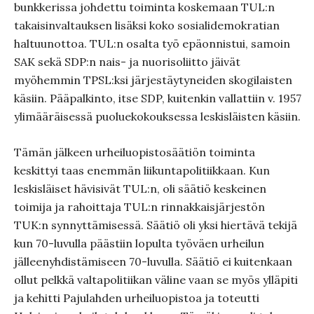
bunkkerissa johdettu toiminta koskemaan TUL:n
takaisinvaltauksen lisäksi koko sosialidemokratian
haltuunottoa. TUL:n osalta työ epäonnistui, samoin
SAK sekä SDP:n nais- ja nuorisoliitto jäivät
myöhemmin TPSL:ksi järjestäytyneiden skogilaisten
käsiin. Pääpalkinto, itse SDP, kuitenkin vallattiin v. 1957
ylimääräisessä puoluekokouksessa leskisläisten käsiin.
Tämän jälkeen urheiluopistosäätiön toiminta
keskittyi taas enemmän liikuntapolitiikkaan. Kun
leskisläiset hävisivät TUL:n, oli säätiö keskeinen
toimija ja rahoittaja TUL:n rinnakkaisjärjestön
TUK:n synnyttämisessä. Säätiö oli yksi hiertävä tekijä
kun 70-luvulla päästiin lopulta työväen urheilun
jälleenyhdistämiseen 70-luvulla. Säätiö ei kuitenkaan
ollut pelkkä valtapolitiikan väline vaan se myös ylläpiti
ja kehitti Pajulahden urheiluopistoa ja toteutti