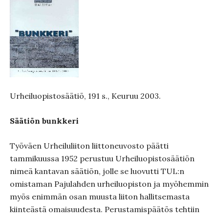
Urheiluopistosäätiö, 191 s., Keuruu 2003.
Säätiön bunkkeri
Työväen Urheiluliiton liittoneuvosto päätti
tammikuussa 1952 perustuu Urheiluopistosäätiön
nimeä kantavan säätiön, jolle se luovutti TUL:n
omistaman Pajulahden urheiluopiston ja myöhemmin
myös enimmän osan muusta liiton hallitsemasta
kiinteästä omaisuudesta. Perustamispäätös tehtiin