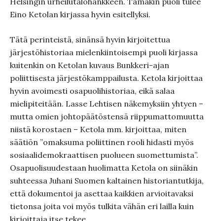
Helsingin urheilutalohankkeen. Tämäkin puoli tulee
Eino Ketolan kirjassa hyvin esitellyksi.
Tätä perinteistä, sinänsä hyvin kirjoitettua
järjestöhistoriaa mielenkiintoisempi puoli kirjassa
kuitenkin on Ketolan kuvaus Bunkkeri-ajan
poliittisesta järjestökamppailusta. Ketola kirjoittaa
hyvin avoimesti osapuolihistoriaa, eikä salaa
mielipiteitään. Lasse Lehtisen näkemyksiin yhtyen –
mutta omien johtopäätöstensä riippumattomuutta
niistä korostaen – Ketola mm. kirjoittaa, miten
säätiön ”omaksuma poliittinen rooli hidasti myös
sosiaalidemokraattisen puolueen suomettumista”.
Osapuolisuudestaan huolimatta Ketola on siinäkin
suhteessa Juhani Suomen kaltainen historiantutkija,
että dokumentoi ja asettaa kaikkien arvioitavaksi
tietonsa joita voi myös tulkita vähän eri lailla kuin
kirjoittaja itse tekee.